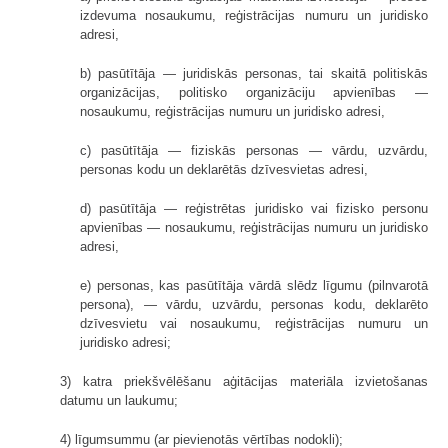
izdevuma nosaukumu, reģistrācijas numuru un juridisko
adresi,
b) pasūtītāja — juridiskās personas, tai skaitā politiskās
organizācijas, politisko organizāciju apvienības —
nosaukumu, reģistrācijas numuru un juridisko adresi,
c) pasūtītāja — fiziskās personas — vārdu, uzvārdu,
personas kodu un deklarētās dzīvesvietas adresi,
d) pasūtītāja — reģistrētas juridisko vai fizisko personu
apvienības — nosaukumu, reģistrācijas numuru un juridisko
adresi,
e) personas, kas pasūtītāja vārdā slēdz līgumu (pilnvarotā
persona), — vārdu, uzvārdu, personas kodu, deklarēto
dzīvesvietu vai nosaukumu, reģistrācijas numuru un
juridisko adresi;
3) katra priekšvēlēšanu aģitācijas materiāla izvietošanas
datumu un laukumu;
4) līgumsummu (ar pievienotās vērtības nodokli);