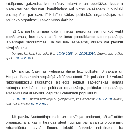
raidījumus, gatavotus komentārus, intervijas un reportāžas, kuras ir
pieteiktas par deputātu kandidātiem vai pirms vēlēšanām ir publiski
paziņojušas par savu līdzdalību kādas politiskās organizācijas vai
politisko organizāciju apvienības darbībā.
(2) Šā panta pirmajā daļā minētās personas var norīkot veikt
pienākumus, kas nav saistīti ar tiešu piedalīšanos raidorganizāciju
izplatītajās programmās. Ja tas nav iespējams, viņiem var piešķirt
atvaļinājumu.
(Ar grozījumiem, kas izdarīti ar
17.09.1998.
un
20.05.2010
. likumu, kas stājas
spēkā
10.06.2010.
)
14. pants.
Saeimas vēlēšanu dienā līdz pulksten 8 vakarā un
Eiropas Parlamenta vispārējā vēlēšanu dienā līdz pulksten 10 vakarā
raidorganizāciju raidījumos aizliegts iekļaut sabiedriskās domas
aptaujas rezultātus par politisko organizāciju, politisko organizāciju
apvienību vai atsevišķu deputātu kandidātu popularitāti.
(
15.01.2009
. likuma redakcijā ar grozījumiem, kas izdarīti ar
20.05.2010
. likumu,
kas stājas spēkā
10.06.2010.
)
15. pants.
Nacionālajai radio un televīzijas padomei, kā arī citām
organizācijām, kas ir tiesīgas slēgt līgumus par ārvalstu programmu
retranslāciju Latvijā, līgumu tekstā jāparedz noteikums, ka