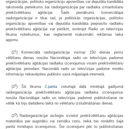
organizācijas, politisko organizāciju apvienības vai deputāta kandidāta
rakstveida pieteikums šai raidorganizācijai par raidlaika izmantošanu
priekšvēlēšanu aģitācijai. Šāds pienākums komerciālajai
raidorganizācijai ir tikai tad, ja politiskās organizācijas, politisko
organizāciju apvienības vai deputāta kandidāta pieprasīto raidlaiku
priekšvēlēšanu aģitācijai var piešķirt, ievērojot Radio un televīzijas
likuma noteikumus, kas reglamentē maksimālo reklāmas laika
apjomu.
1
(2
) Komerciālā raidorganizācija vismaz 150 dienas pirms
vēlēšanu dienas nosūta Nacionālajai radio un televīzijas padomei
priekšvēlēšanu aģitācijas raidlaika izcenojumus visam priekšvēlēšanu
aģitācijas periodam. Nacionālā radio un televīzijas padome minēto
informāciju nekavējoties publisko savā mājaslapā internetā.
2
(2
) Šā likuma
2.panta
ceturtajā daļā minētajā gadījumā
raidorganizācija priekšvēlēšanu aģitācijas raidlaika izcenojumus
nosūta Nacionālajai radio un televīzijas padomei publiskošanai ne
vēlāk kā triju darbdienu laikā no vēlēšanu izsludināšanas dienas.
3
(2
) Raidorganizācijai aizliegts izvietot priekšvēlēšanu aģitācijas
materiālus par augstāku vai zemāku cenu, nekā tas norādīts šajā
pantā minētajos izcenojumos. Šie izcenojumi pēc to publiskošanas