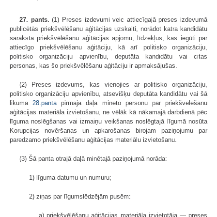
27. pants.
(1) Preses izdevumi veic attiecīgajā preses izdevumā
publicētās priekšvēlēšanu aģitācijas uzskaiti, norādot katra kandidātu
saraksta priekšvēlēšanu aģitācijas apjomu, līdzekļus, kas iegūti par
attiecīgo priekšvēlēšanu aģitāciju, kā arī politisko organizāciju,
politisko organizāciju apvienību, deputāta kandidātu vai citas
personas, kas šo priekšvēlēšanu aģitāciju ir apmaksājušas.
(2) Preses izdevums, kas vienojies ar politisko organizāciju,
politisko organizāciju apvienību, atsevišķu deputāta kandidātu vai šā
likuma
28.panta
pirmajā daļā minēto personu par priekšvēlēšanu
aģitācijas materiāla izvietošanu, ne vēlāk kā nākamajā darbdienā pēc
līguma noslēgšanas vai izmaiņu veikšanas noslēgtajā līgumā nosūta
Korupcijas novēršanas un apkarošanas birojam paziņojumu par
paredzamo priekšvēlēšanu aģitācijas materiālu izvietošanu.
(3) Šā panta otrajā daļā minētajā paziņojumā norāda:
1) līguma datumu un numuru;
2) ziņas par līgumslēdzējām pusēm:
a) priekšvēlēšanu aģitācijas materiāla izvietotāja — preses