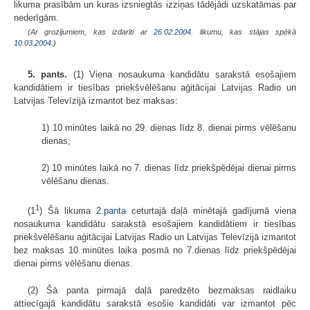
likuma prasībām un kuras izsniegtās izziņas tādējādi uzskatāmas par
nederīgām.
(Ar grozījumiem, kas izdarīti ar
26.02.2004
. likumu, kas stājas spēkā
10.03.2004.
)
5. pants.
(1) Viena nosaukuma kandidātu sarakstā esošajiem
kandidātiem ir tiesības priekšvēlēšanu aģitācijai Latvijas Radio un
Latvijas Televīzijā izmantot bez maksas:
1) 10 minūtes laikā no 29. dienas līdz 8. dienai pirms vēlēšanu
dienas;
2) 10 minūtes laikā no 7. dienas līdz priekšpēdējai dienai pirms
vēlēšanu dienas.
1
(1
) Šā likuma
2.panta
ceturtajā daļā minētajā gadījumā viena
nosaukuma kandidātu sarakstā esošajiem kandidātiem ir tiesības
priekšvēlēšanu aģitācijai Latvijas Radio un Latvijas Televīzijā izmantot
bez maksas 10 minūtes laika posmā no 7.dienas līdz priekšpēdējai
dienai pirms vēlēšanu dienas.
(2) Šā panta pirmajā daļā paredzēto bezmaksas raidlaiku
attiecīgajā kandidātu sarakstā esošie kandidāti var izmantot pēc