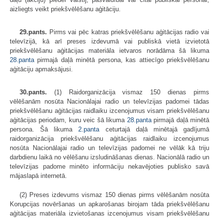
aizliegts veikt priekšvēlēšanu aģitāciju.
29.pants.
Pirms vai pēc katras priekšvēlēšanu aģitācijas radio vai
televīzijā, kā arī preses izdevumā vai publiskā vietā izvietotā
priekšvēlēšanu aģitācijas materiāla ietvaros norādāma šā likuma
28.panta
pirmajā daļā minētā persona, kas attiecīgo priekšvēlēšanu
aģitāciju apmaksājusi.
30.pants.
(1) Raidorganizācija vismaz 150 dienas pirms
vēlēšanām nosūta Nacionālajai radio un televīzijas padomei tādas
priekšvēlēšanu aģitācijas raidlaiku izcenojumus visam priekšvēlēšanu
aģitācijas periodam, kuru veic šā likuma
28.panta
pirmajā daļā minētā
persona. Šā likuma
2.panta
ceturtajā daļā minētajā gadījumā
raidorganizācija priekšvēlēšanu aģitācijas raidlaiku izcenojumus
nosūta Nacionālajai radio un televīzijas padomei ne vēlāk kā triju
darbdienu laikā no vēlēšanu izsludināšanas dienas. Nacionālā radio un
televīzijas padome minēto informāciju nekavējoties publisko savā
mājaslapā internetā.
(2) Preses izdevums vismaz 150 dienas pirms vēlēšanām nosūta
Korupcijas novēršanas un apkarošanas birojam tāda priekšvēlēšanu
aģitācijas materiāla izvietošanas izcenojumus visam priekšvēlēšanu