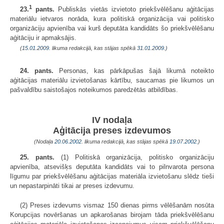
1
23.
pants.
Publiskās vietās izvietoto priekšvēlēšanu aģitācijas
materiālu ietvaros norāda, kura politiskā organizācija vai politisko
organizāciju apvienība vai kurš deputāta kandidāts šo priekšvēlēšanu
aģitāciju ir apmaksājis.
(
15.01.2009
. likuma redakcijā, kas stājas spēkā
31.01.2009.
)
24. pants.
Personas, kas pārkāpušas šajā likumā noteikto
aģitācijas materiālu izvietošanas kārtību, saucamas pie likumos un
pašvaldību saistošajos noteikumos paredzētās atbildības.
IV nodaļa
Aģitācija preses izdevumos
(Nodaļa
20.06.2002
. likuma redakcijā, kas stājas spēkā
19.07.2002.
)
25. pants.
(1) Politiskā organizācija, politisko organizāciju
apvienība, atsevišķs deputāta kandidāts vai to pilnvarota persona
līgumu par priekšvēlēšanu aģitācijas materiāla izvietošanu slēdz tieši
un nepastarpināti tikai ar preses izdevumu.
(2) Preses izdevums vismaz 150 dienas pirms vēlēšanām nosūta
Korupcijas novēršanas un apkarošanas birojam tāda priekšvēlēšanu