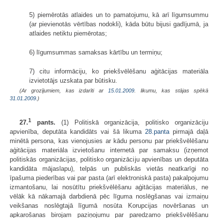
5) piemērotās atlaides un to pamatojumu, kā arī līgumsummu
(ar pievienotās vērtības nodokli), kāda būtu bijusi gadījumā, ja
atlaides netiktu piemērotas;
6) līgumsummas samaksas kārtību un termiņu;
7) citu informāciju, ko priekšvēlēšanu aģitācijas materiāla
izvietotājs uzskata par būtisku.
(Ar grozījumiem, kas izdarīti ar
15.01.2009
. likumu, kas stājas spēkā
31.01.2009.
)
1
27.
pants.
(1) Politiskā organizācija, politisko organizāciju
apvienība, deputāta kandidāts vai šā likuma
28.panta
pirmajā daļā
minētā persona, kas vienojusies ar kādu personu par priekšvēlēšanu
aģitācijas materiāla izvietošanu internetā par samaksu (izņemot
politiskās organizācijas, politisko organizāciju apvienības un deputāta
kandidāta mājaslapu), telpās un publiskās vietās neatkarīgi no
īpašuma piederības vai par pasta (arī elektroniskā pasta) pakalpojumu
izmantošanu, lai nosūtītu priekšvēlēšanu aģitācijas materiālus, ne
vēlāk kā nākamajā darbdienā pēc līguma noslēgšanas vai izmaiņu
veikšanas noslēgtajā līgumā nosūta Korupcijas novēršanas un
apkarošanas birojam paziņojumu par paredzamo priekšvēlēšanu