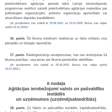
priekšvēlēšanu aģitācijas perioda laikā Latvijā retranslējamās
programmas nedrīkst saturēt priekšvēlēšanu aģitācijas materiālus par
politiskajām organizācijām, politisko organizāciju apvienībām vai
atsevišķiem deputātu kandidātiem.
(Ar grozījumiem, kas izdarīti ar
20.06.2002.
un
15.01.2009
. likumu, kas stājas
spēkā
31.01.2009.
)
16. pants.
Šā likuma noteikumi neattiecas uz faktu izklāstu ziņu
pārraidēs un tiešajās reportāžās.
17. pants.
Raidorganizāciju amatpersonas, kas nav ievērojušas šā
likuma prasības, saucamas pie likumā paredzētās atbildības.
(Ar grozījumiem, kas izdarīti ar
20.06.2002
. likumu, kas stājas spēkā
19.07.2002.
)
II nodaļa
Aģitācijas ierobežojumi valsts un pašvaldību
iestādēs
un uzņēmumos (uzņēmējsabiedrībās)
18. pants.
(1) Valsts un pašvaldību iestādēs, kapitālsabiedrībās,