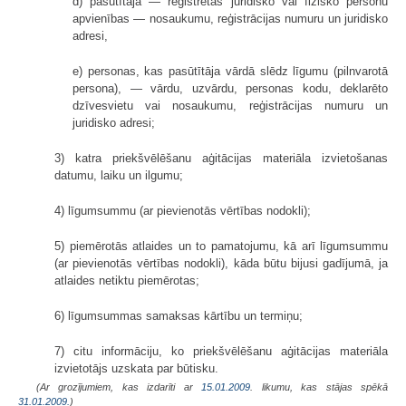
d) pasūtītāja — reģistrētas juridisko vai fizisko personu
apvienības — nosaukumu, reģistrācijas numuru un juridisko
adresi,
e) personas, kas pasūtītāja vārdā slēdz līgumu (pilnvarotā
persona), — vārdu, uzvārdu, personas kodu, deklarēto
dzīvesvietu vai nosaukumu, reģistrācijas numuru un
juridisko adresi;
3) katra priekšvēlēšanu aģitācijas materiāla izvietošanas
datumu, laiku un ilgumu;
4) līgumsummu (ar pievienotās vērtības nodokli);
5) piemērotās atlaides un to pamatojumu, kā arī līgumsummu
(ar pievienotās vērtības nodokli), kāda būtu bijusi gadījumā, ja
atlaides netiktu piemērotas;
6) līgumsummas samaksas kārtību un termiņu;
7) citu informāciju, ko priekšvēlēšanu aģitācijas materiāla
izvietotājs uzskata par būtisku.
(Ar grozījumiem, kas izdarīti ar
15.01.2009
. likumu, kas stājas spēkā
31.01.2009.
)