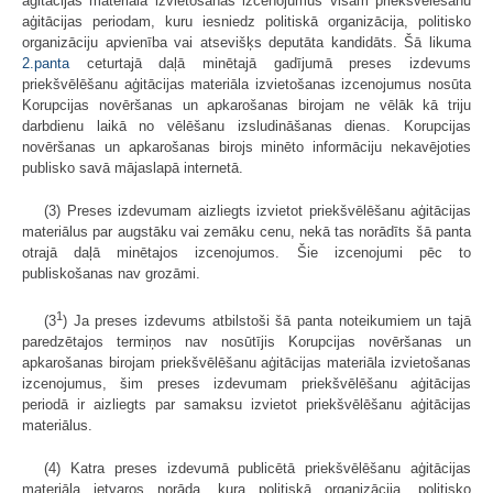
aģitācijas materiāla izvietošanas izcenojumus visam priekšvēlēšanu
aģitācijas periodam, kuru iesniedz politiskā organizācija, politisko
organizāciju apvienība vai atsevišķs deputāta kandidāts. Šā likuma
2.panta
ceturtajā daļā minētajā gadījumā preses izdevums
priekšvēlēšanu aģitācijas materiāla izvietošanas izcenojumus nosūta
Korupcijas novēršanas un apkarošanas birojam ne vēlāk kā triju
darbdienu laikā no vēlēšanu izsludināšanas dienas. Korupcijas
novēršanas un apkarošanas birojs minēto informāciju nekavējoties
publisko savā mājaslapā internetā.
(3) Preses izdevumam aizliegts izvietot priekšvēlēšanu aģitācijas
materiālus par augstāku vai zemāku cenu, nekā tas norādīts šā panta
otrajā daļā minētajos izcenojumos. Šie izcenojumi pēc to
publiskošanas nav grozāmi.
1
(3
) Ja preses izdevums atbilstoši šā panta noteikumiem un tajā
paredzētajos termiņos nav nosūtījis Korupcijas novēršanas un
apkarošanas birojam priekšvēlēšanu aģitācijas materiāla izvietošanas
izcenojumus, šim preses izdevumam priekšvēlēšanu aģitācijas
periodā ir aizliegts par samaksu izvietot priekšvēlēšanu aģitācijas
materiālus.
(4) Katra preses izdevumā publicētā priekšvēlēšanu aģitācijas
materiāla ietvaros norāda, kura politiskā organizācija, politisko