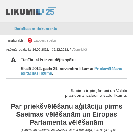
Darbības ar dokumentu
Tiesību akts:
zaudējis spēku
Attēlotā redakcija: 14.09.2011. - 31.12.2012. /
Vēsturiskā
Tiesību akts ir zaudējis spēku.
Skatīt 2012. gada 29. novembra likumu:
Priekšvēlēšanu
aģitācijas likums
.
Saeima ir pieņēmusi un Valsts
prezidents izsludina šādu likumu:
Par priekšvēlēšanu aģitāciju pirms
Saeimas vēlēšanām un Eiropas
Parlamenta vēlēšanām
(Likuma nosaukums
26.02.2004
. likuma redakcijā, kas stājas spēkā