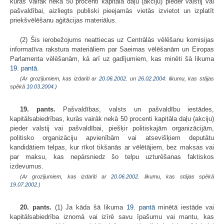
kurās vairāk nekā 50 procenti kapitāla daļu (akciju) pieder valstij vai
pašvaldībai, aizliegts publiski pieejamās vietās izvietot un izplatīt
priekšvēlēšanu aģitācijas materiālus.
(2) Šis ierobežojums neattiecas uz Centrālās vēlēšanu komisijas
informatīva rakstura materiāliem par Saeimas vēlēšanām un Eiropas
Parlamenta vēlēšanām, kā arī uz gadījumiem, kas minēti šā likuma
19. pantā
.
(Ar grozījumiem, kas izdarīti ar
20.06.2002.
un
26.02.2004
. likumu, kas stājas
spēkā
10.03.2004.
)
19. pants.
Pašvaldības, valsts un pašvaldību iestādes,
kapitālsabiedrības, kurās vairāk nekā 50 procenti kapitāla daļu (akciju)
pieder valstij vai pašvaldībai, piešķir politiskajām organizācijām,
politisko organizāciju apvienībām vai atsevišķiem deputātu
kandidātiem telpas, kur rīkot tikšanās ar vēlētājiem, bez maksas vai
par maksu, kas nepārsniedz šo telpu uzturēšanas faktiskos
izdevumus.
(Ar grozījumiem, kas izdarīti ar
20.06.2002
. likumu, kas stājas spēkā
19.07.2002.
)
20. pants.
(1) Ja kāda šā likuma
19. pantā
minētā iestāde vai
kapitālsabiedrība iznomā vai izīrē savu īpašumu vai mantu, kas