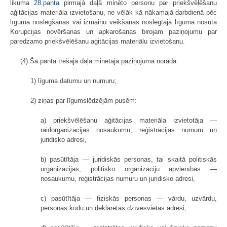
likuma
28.panta
pirmajā daļā minēto personu par priekšvēlēšanu
aģitācijas materiāla izvietošanu, ne vēlāk kā nākamajā darbdienā pēc
līguma noslēgšanas vai izmaiņu veikšanas noslēgtajā līgumā nosūta
Korupcijas novēršanas un apkarošanas birojam paziņojumu par
paredzamo priekšvēlēšanu aģitācijas materiālu izvietošanu.
(4) Šā panta trešajā daļā minētajā paziņojumā norāda:
1) līguma datumu un numuru;
2) ziņas par līgumslēdzējām pusēm:
a) priekšvēlēšanu aģitācijas materiāla izvietotāja —
raidorganizācijas nosaukumu, reģistrācijas numuru un
juridisko adresi,
b) pasūtītāja — juridiskās personas, tai skaitā politiskās
organizācijas, politisko organizāciju apvienības —
nosaukumu, reģistrācijas numuru un juridisko adresi,
c) pasūtītāja — fiziskās personas — vārdu, uzvārdu,
personas kodu un deklarētās dzīvesvietas adresi,