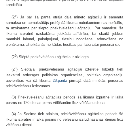
kandidātu.
1
(2
) Ja par šā panta otrajā daļā minēto aģitāciju ir saņemta
samaksa un apmaksātājs pretēji šā likuma noteikumiem nav norādīts,
tā uzskatāma par slēpto priekšvēlēšanu aģitāciju. Par samaksu šā
likuma izpratnē uzskatāma jebkāda atlīdzība, tai skaitā jebkuri
mantiski labumi, pakalpojumi, tiesību nodošana, atbrīvošana no
pienākuma, atteikšanās no kādas tiesības par labu citai personai u.c.
2
(2
) Slēptā priekšvēlēšanu aģitācija ir aizliegta.
3
(2
) Slēptajai priekšvēlēšanu aģitācijai iztērētie līdzekļi tiek
ieskaitīti attiecīgās politiskās organizācijas, politisko organizāciju
apvienības vai šā likuma
28.panta
pirmajā daļā minētās personas
priekšvēlēšanu izdevumos.
(3) Priekšvēlēšanu aģitācijas periods šā likuma izpratnē ir laika
posms no 120.dienas pirms vēlēšanām līdz vēlēšanu dienai.
(4) Ja Saeima tiek atlaista, priekšvēlēšanu aģitācijas periods šā
likuma izpratnē ir laika posms no vēlēšanu izsludināšanas dienas līdz
vēlēšanu dienai.