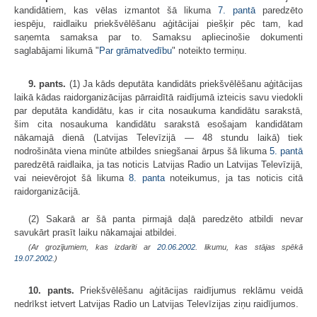
kandidātiem, kas vēlas izmantot šā likuma
7. pantā
paredzēto
iespēju, raidlaiku priekšvēlēšanu aģitācijai piešķir pēc tam, kad
saņemta samaksa par to. Samaksu apliecinošie dokumenti
saglabājami likumā "
Par grāmatvedību
" noteikto termiņu.
9. pants.
(1) Ja kāds deputāta kandidāts priekšvēlēšanu aģitācijas
laikā kādas raidorganizācijas pārraidītā raidījumā izteicis savu viedokli
par deputāta kandidātu, kas ir cita nosaukuma kandidātu sarakstā,
šim cita nosaukuma kandidātu sarakstā esošajam kandidātam
nākamajā dienā (Latvijas Televīzijā — 48 stundu laikā) tiek
nodrošināta viena minūte atbildes sniegšanai ārpus šā likuma
5. pantā
paredzētā raidlaika, ja tas noticis Latvijas Radio un Latvijas Televīzijā,
vai neievērojot šā likuma
8. panta
noteikumus, ja tas noticis citā
raidorganizācijā.
(2) Sakarā ar šā panta pirmajā daļā paredzēto atbildi nevar
savukārt prasīt laiku nākamajai atbildei.
(Ar grozījumiem, kas izdarīti ar
20.06.2002
. likumu, kas stājas spēkā
19.07.2002.
)
10. pants.
Priekšvēlēšanu aģitācijas raidījumus reklāmu veidā
nedrīkst ietvert Latvijas Radio un Latvijas Televīzijas ziņu raidījumos.