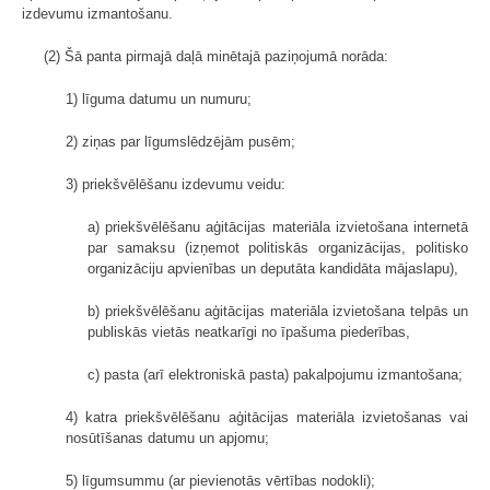
izdevumu izmantošanu.
(2) Šā panta pirmajā daļā minētajā paziņojumā norāda:
1) līguma datumu un numuru;
2) ziņas par līgumslēdzējām pusēm;
3) priekšvēlēšanu izdevumu veidu:
a) priekšvēlēšanu aģitācijas materiāla izvietošana internetā
par samaksu (izņemot politiskās organizācijas, politisko
organizāciju apvienības un deputāta kandidāta mājaslapu),
b) priekšvēlēšanu aģitācijas materiāla izvietošana telpās un
publiskās vietās neatkarīgi no īpašuma piederības,
c) pasta (arī elektroniskā pasta) pakalpojumu izmantošana;
4) katra priekšvēlēšanu aģitācijas materiāla izvietošanas vai
nosūtīšanas datumu un apjomu;
5) līgumsummu (ar pievienotās vērtības nodokli);