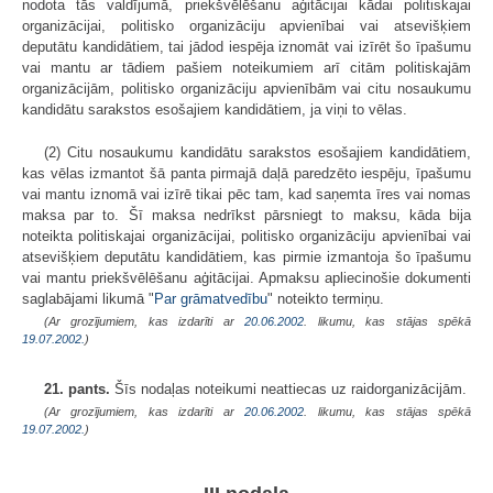
nodota tās valdījumā, priekšvēlēšanu aģitācijai kādai politiskajai
organizācijai, politisko organizāciju apvienībai vai atsevišķiem
deputātu kandidātiem, tai jādod iespēja iznomāt vai izīrēt šo īpašumu
vai mantu ar tādiem pašiem noteikumiem arī citām politiskajām
organizācijām, politisko organizāciju apvienībām vai citu nosaukumu
kandidātu sarakstos esošajiem kandidātiem, ja viņi to vēlas.
(2) Citu nosaukumu kandidātu sarakstos esošajiem kandidātiem,
kas vēlas izmantot šā panta pirmajā daļā paredzēto iespēju, īpašumu
vai mantu iznomā vai izīrē tikai pēc tam, kad saņemta īres vai nomas
maksa par to. Šī maksa nedrīkst pārsniegt to maksu, kāda bija
noteikta politiskajai organizācijai, politisko organizāciju apvienībai vai
atsevišķiem deputātu kandidātiem, kas pirmie izmantoja šo īpašumu
vai mantu priekšvēlēšanu aģitācijai. Apmaksu apliecinošie dokumenti
saglabājami likumā "
Par grāmatvedību
" noteikto termiņu.
(Ar grozījumiem, kas izdarīti ar
20.06.2002
. likumu, kas stājas spēkā
19.07.2002.
)
21. pants.
Šīs nodaļas noteikumi neattiecas uz raidorganizācijām.
(Ar grozījumiem, kas izdarīti ar
20.06.2002
. likumu, kas stājas spēkā
19.07.2002.
)