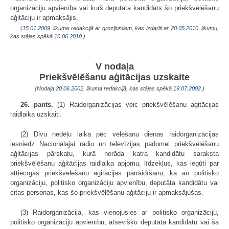
organizāciju apvienība vai kurš deputāta kandidāts šo priekšvēlēšanu
aģitāciju ir apmaksājis.
(
15.01.2009
. likuma redakcijā ar grozījumiem, kas izdarīti ar
20.05.2010
. likumu,
kas stājas spēkā
10.06.2010.
)
V nodaļa
Priekšvēlēšanu aģitācijas uzskaite
(Nodaļa
20.06.2002
. likuma redakcijā, kas stājas spēkā
19.07.2002.
)
26. pants.
(1) Raidorganizācijas veic priekšvēlēšanu aģitācijas
raidlaika uzskaiti.
(2) Divu nedēļu laikā pēc vēlēšanu dienas raidorganizācijas
iesniedz Nacionālajai radio un televīzijas padomei priekšvēlēšanu
aģitācijas pārskatu, kurā norāda katra kandidātu saraksta
priekšvēlēšanu aģitācijas raidlaika apjomu, līdzekļus, kas iegūti par
attiecīgās priekšvēlēšanu aģitācijas pārraidīšanu, kā arī politisko
organizāciju, politisko organizāciju apvienību, deputāta kandidātu vai
citas personas, kas šo priekšvēlēšanu aģitāciju ir apmaksājušas.
(3) Raidorganizācija, kas vienojusies ar politisko organizāciju,
politisko organizāciju apvienību, atsevišķu deputāta kandidātu vai šā