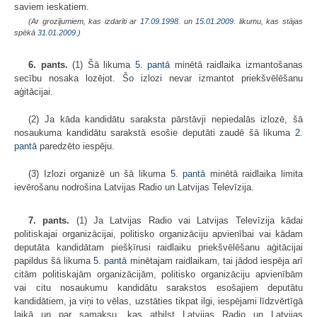
saviem ieskatiem.
(Ar grozījumiem, kas izdarīti ar
17.09.1998.
un
15.01.2009
. likumu, kas stājas
spēkā
31.01.2009.
)
6. pants.
(1) Šā likuma
5. pantā
minētā raidlaika izmantošanas
secību nosaka lozējot. Šo izlozi nevar izmantot priekšvēlēšanu
aģitācijai.
(2) Ja kāda kandidātu saraksta pārstāvji nepiedalās izlozē, šā
nosaukuma kandidātu sarakstā esošie deputāti zaudē šā likuma
2.
pantā
paredzēto iespēju.
(3) Izlozi organizē un šā likuma
5. pantā
minētā raidlaika limita
ievērošanu nodrošina Latvijas Radio un Latvijas Televīzija.
7. pants.
(1) Ja Latvijas Radio vai Latvijas Televīzija kādai
politiskajai organizācijai, politisko organizāciju apvienībai vai kādam
deputāta kandidātam piešķīrusi raidlaiku priekšvēlēšanu aģitācijai
papildus šā likuma
5. pantā
minētajam raidlaikam, tai jādod iespēja arī
citām politiskajām organizācijām, politisko organizāciju apvienībām
vai citu nosaukumu kandidātu sarakstos esošajiem deputātu
kandidātiem, ja viņi to vēlas, uzstāties tikpat ilgi, iespējami līdzvērtīgā
laikā un par samaksu, kas atbilst Latvijas Radio un Latvijas