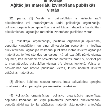
III nodaļa
Aģitācijas materiālu izvietošana publiskās
vietās
22. pants.
(1) Valstij un pašvaldībām ir aizliegts radīt
priekšrocības vai ierobežojumus kādai politiskajai organizācijai,
politisko organizāciju apvienībai vai arī kādam deputāta kandidātam
priekšvēlēšanu aģitācijas materiālu izvietošanā publiskās vietās.
(2) Politiskajai organizācijai, politisko organizāciju apvienībai,
deputātu kandidātiem un viņu pilnvarotajām personām ir tiesības
priekšvēlēšanu aģitācijas veikšanai publiskās vietās izvietot aģitācijas
materiālus, ierīkot stendus un galdus, kā arī uzstādīt pārvietojamas
nojumes, kas nepārsniedz pašvaldības noteiktos izmērus, brīdinot par
to visu attiecīgo pašvaldību vismaz trīs dienas iepriekš. Valsts un
pašvaldības var noteikt publiskās vietas, kurās nedrīkst izvietot
aģitācijas materiālus.
(3) Ministru kabinets nosaka kārtību, kādā pašvaldības aprēķina
un iekasē maksu par aģitācijas materiālu izvietošanu.
(4) Politiskās organizācijas, politisko organizāciju apvienības,
deputātu kandidāti un viņu pilnvarotās personas priekšvēlēšanu
periodā atbild par to, lai aģitācijas materiāli tiktu novākti attiecīgās