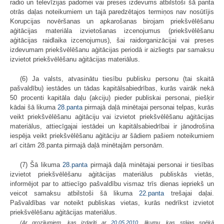
radio un televīzijas padomei vai preses izdevums atbilstoši šā panta
otrās daļas noteikumiem un tajā paredzētajos termiņos nav nosūtījis
Korupcijas novēršanas un apkarošanas birojam priekšvēlēšanu
aģitācijas materiāla izvietošanas izcenojumus (priekšvēlēšanu
aģitācijas raidlaika izcenojumus), šai raidorganizācijai vai preses
izdevumam priekšvēlēšanu aģitācijas periodā ir aizliegts par samaksu
izvietot priekšvēlēšanu aģitācijas materiālus.
(6) Ja valsts, atvasinātu tiesību publisku personu (tai skaitā
pašvaldību) iestādes un tādas kapitālsabiedrības, kurās vairāk nekā
50 procenti kapitāla daļu (akciju) pieder publiskai personai, piešķir
kādai šā likuma
28.panta
pirmajā daļā minētajai personai telpas, kurās
veikt priekšvēlēšanu aģitāciju vai izvietot priekšvēlēšanu aģitācijas
materiālus, attiecīgajai iestādei un kapitālsabiedrībai ir jānodrošina
iespēja veikt priekšvēlēšanu aģitāciju ar šādiem pašiem noteikumiem
arī citām 28.panta pirmajā daļā minētajām personām.
(7) Šā likuma
28.panta
pirmajā daļā minētajai personai ir tiesības
izvietot priekšvēlēšanu aģitācijas materiālus publiskās vietās,
informējot par to attiecīgo pašvaldību vismaz trīs dienas iepriekš un
veicot samaksu atbilstoši šā likuma
22.panta
trešajai daļai.
Pašvaldības var noteikt publiskas vietas, kurās nedrīkst izvietot
priekšvēlēšanu aģitācijas materiālus.
(Ar grozījumiem, kas izdarīti ar
20.05.2010
. likumu, kas stājas spēkā