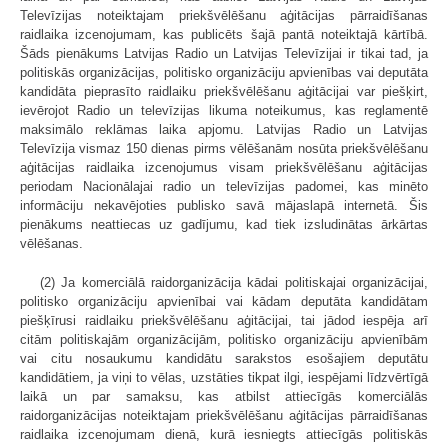
Televīzijas noteiktajam priekšvēlēšanu aģitācijas pārraidīšanas
raidlaika izcenojumam, kas publicēts šajā pantā noteiktajā kārtībā.
Šāds pienākums Latvijas Radio un Latvijas Televīzijai ir tikai tad, ja
politiskās organizācijas, politisko organizāciju apvienības vai deputāta
kandidāta pieprasīto raidlaiku priekšvēlēšanu aģitācijai var piešķirt,
ievērojot Radio un televīzijas likuma noteikumus, kas reglamentē
maksimālo reklāmas laika apjomu. Latvijas Radio un Latvijas
Televīzija vismaz 150 dienas pirms vēlēšanām nosūta priekšvēlēšanu
aģitācijas raidlaika izcenojumus visam priekšvēlēšanu aģitācijas
periodam Nacionālajai radio un televīzijas padomei, kas minēto
informāciju nekavējoties publisko savā mājaslapā internetā. Šis
pienākums neattiecas uz gadījumu, kad tiek izsludinātas ārkārtas
vēlēšanas.
(2) Ja komerciālā raidorganizācija kādai politiskajai organizācijai,
politisko organizāciju apvienībai vai kādam deputāta kandidātam
piešķīrusi raidlaiku priekšvēlēšanu aģitācijai, tai jādod iespēja arī
citām politiskajām organizācijām, politisko organizāciju apvienībām
vai citu nosaukumu kandidātu sarakstos esošajiem deputātu
kandidātiem, ja viņi to vēlas, uzstāties tikpat ilgi, iespējami līdzvērtīgā
laikā un par samaksu, kas atbilst attiecīgās komerciālās
raidorganizācijas noteiktajam priekšvēlēšanu aģitācijas pārraidīšanas
raidlaika izcenojumam dienā, kurā iesniegts attiecīgās politiskās