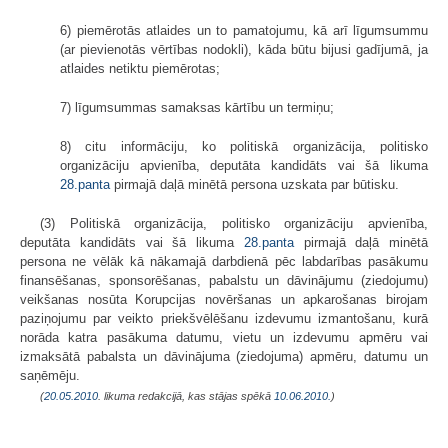
6) piemērotās atlaides un to pamatojumu, kā arī līgumsummu
(ar pievienotās vērtības nodokli), kāda būtu bijusi gadījumā, ja
atlaides netiktu piemērotas;
7) līgumsummas samaksas kārtību un termiņu;
8) citu informāciju, ko politiskā organizācija, politisko
organizāciju apvienība, deputāta kandidāts vai šā likuma
28.panta
pirmajā daļā minētā persona uzskata par būtisku.
(3) Politiskā organizācija, politisko organizāciju apvienība,
deputāta kandidāts vai šā likuma
28.panta
pirmajā daļā minētā
persona ne vēlāk kā nākamajā darbdienā pēc labdarības pasākumu
finansēšanas, sponsorēšanas, pabalstu un dāvinājumu (ziedojumu)
veikšanas nosūta Korupcijas novēršanas un apkarošanas birojam
paziņojumu par veikto priekšvēlēšanu izdevumu izmantošanu, kurā
norāda katra pasākuma datumu, vietu un izdevumu apmēru vai
izmaksātā pabalsta un dāvinājuma (ziedojuma) apmēru, datumu un
saņēmēju.
(
20.05.2010
. likuma redakcijā, kas stājas spēkā
10.06.2010.
)