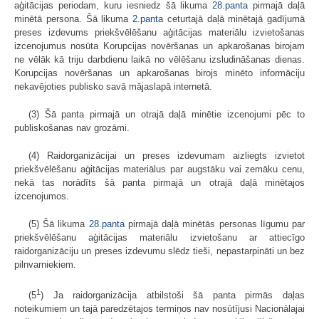
aģitācijas periodam, kuru iesniedz šā likuma
28.panta
pirmajā daļā
minētā persona. Šā likuma
2.panta
ceturtajā daļā minētajā gadījumā
preses izdevums priekšvēlēšanu aģitācijas materiālu izvietošanas
izcenojumus nosūta Korupcijas novēršanas un apkarošanas birojam
ne vēlāk kā triju darbdienu laikā no vēlēšanu izsludināšanas dienas.
Korupcijas novēršanas un apkarošanas birojs minēto informāciju
nekavējoties publisko savā mājaslapā internetā.
(3) Šā panta pirmajā un otrajā daļā minētie izcenojumi pēc to
publiskošanas nav grozāmi.
(4) Raidorganizācijai un preses izdevumam aizliegts izvietot
priekšvēlēšanu aģitācijas materiālus par augstāku vai zemāku cenu,
nekā tas norādīts šā panta pirmajā un otrajā daļā minētajos
izcenojumos.
(5) Šā likuma
28.panta
pirmajā daļā minētās personas līgumu par
priekšvēlēšanu aģitācijas materiālu izvietošanu ar attiecīgo
raidorganizāciju un preses izdevumu slēdz tieši, nepastarpināti un bez
pilnvarniekiem.
1
(5
) Ja raidorganizācija atbilstoši šā panta pirmās daļas
noteikumiem un tajā paredzētajos termiņos nav nosūtījusi Nacionālajai