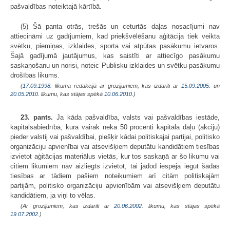
pašvaldības noteiktajā kārtībā.
(5) Šā panta otrās, trešās un ceturtās daļas nosacījumi nav
attiecināmi uz gadījumiem, kad priekšvēlēšanu aģitācija tiek veikta
svētku, piemiņas, izklaides, sporta vai atpūtas pasākumu ietvaros.
Šajā gadījumā jautājumus, kas saistīti ar attiecīgo pasākumu
saskaņošanu un norisi, noteic Publisku izklaides un svētku pasākumu
drošības likums.
(
17.09.1998
. likuma redakcijā ar grozījumiem, kas izdarīti ar
15.09.2005.
un
20.05.2010
. likumu, kas stājas spēkā
10.06.2010.
)
23. pants.
Ja kāda pašvaldība, valsts vai pašvaldības iestāde,
kapitālsabiedrība, kurā vairāk nekā 50 procenti kapitāla daļu (akciju)
pieder valstij vai pašvaldībai, piešķir kādai politiskajai partijai, politisko
organizāciju apvienībai vai atsevišķiem deputātu kandidātiem tiesības
izvietot aģitācijas materiālus vietās, kur tos saskaņā ar šo likumu vai
citiem likumiem nav aizliegts izvietot, tai jādod iespēja iegūt šādas
tiesības ar tādiem pašiem noteikumiem arī citām politiskajām
partijām, politisko organizāciju apvienībām vai atsevišķiem deputātu
kandidātiem, ja viņi to vēlas.
(Ar grozījumiem, kas izdarīti ar
20.06.2002
. likumu, kas stājas spēkā
19.07.2002.
)