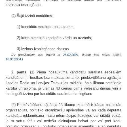
saraksta iesniegšanu.
(4) Šajā izziņā norādāms:
1) kandidātu saraksta nosaukums;
2) katra pieteiktā kandidāta vārds un uzvārds;
3) izziņas izsniegšanas datums.
(Ar grozījumiem, kas izdarīti ar
26.02.2004
. likumu, kas stājas spēkā
10.03.2004.
)
2. pants.
(1) Viena nosaukuma kandidātu sarakstā esošajiem
kandidātiem ir tiesības bez maksas izmantot priekšvēlēšanu aģitācijai
Latvijas Radio un Latvijas Televīzijas raidlaiku šajā likumā noteiktajā
kārtībā un apjomā, ja vismaz 40 dienas pirms vēlēšanu dienas viņi ir
iesnieguši izziņu par kandidātu saraksta iesniegšanu.
(2) Priekšvēlēšanu aģitācija šā likuma izpratnē ir kādas politiskās
organizācijas, politisko organizāciju apvienības vai arī kāda deputāta
kandidāta reklamēšana masu informācijas līdzekļos vai citādā veidā,
ja tā satur tiešu vai netiešu aicinājumu balsot par vai pret kādu
politisko organizāciju, politisko organizāciju apvienību vai arī deputāta