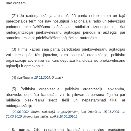
nav grozāmi.
4
(2
) Ja raidorganizācija atbilstoši šā panta noteikumiem un tajā
paredzētajos termiņos nav nosūtījusi Nacionālajai radio un televīzijas
padomei priekšvēlēšanu aģitācijas raidlaika izcenojumus, šai
raidorganizācijai priekšvēlēšanu aģitācijas periodā ir aizliegts par
samaksu izvietot priekšvēlēšanu aģitācijas materiālus.
(3) Pirms katras šajā pantā paredzētās priekšvēlēšanu aģitācijas
vai uzreiz pēc tās jāpaziņo, kura politiskā organizācija, politisko
organizāciju apvienība vai kurš deputāta kandidāts šo priekšvēlēšanu
aģitāciju ir apmaksājis.
(4)
(Izslēgta ar
15.01.2009
. likumu.)
(5) Politiskā organizācija, politisko organizāciju apvienība,
atsevišķs deputāta kandidāts vai to pilnvarota persona līgumu par
raidlaika piešķiršanu slēdz tieši un nepastarpināti tikai ar
raidorganizāciju.
(
20.06.2002
. likuma redakcijā ar grozījumiem, kas izdarīti ar
15.01.2009.
un
20.05.2010
. likumu, kas stājas spēkā
10.06.2010.
)
8. pants.
Citu nosaukumu kandidātu sarakstos esošajiem