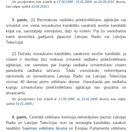
(Ar grozījumiem, kas izdarīti ar
17.09.1998.
,
15.01.2009.
un
20.05.2010
. likumu,
kas stājas spēkā
10.06.2010.
)
3. pants.
(1) Bezmaksas raidlaiku priekšvēlēšanu aģitācijai var
izmantot visi viena nosaukuma kandidātu sarakstā esošie kandidāti
kopā vai, savstarpēji vienojoties, daži no viņiem. Par šo vienošanos
katrā atsevišķā gadījumā jāpaziņo Latvijas Radio vai Latvijas
Televīzijai.
(2) Dažādu nosaukumu kandidātu sarakstos esošie kandidāti, ja
viņiem ir tiesības bez maksas izmantot raidlaiku priekšvēlēšanu
aģitācijai, var vienoties par kopīgu raidlaika izmantošanu viņiem
paredzētā raidlaika ietvaros. Šāda vienošanās noformējama
rakstveidā un iesniedzama Latvijas Radio vai Latvijas Televīzijai
vismaz 40 dienas pirms vēlēšanu dienas. Vienošanās par raidlaika
kopīgu izmantošanu priekšvēlēšanu aģitācijai nav grozāma un
atsaucama.
(Ar grozījumiem, kas izdarīti ar
17.09.1998.
un
15.01.2009
. likumu, kas stājas
spēkā
31.01.2009.
)
4. pants.
Centrālā vēlēšanu komisija nekavējoties paziņo Latvijas
Radio un Latvijas Televīzijai, kuri tai iesniegtie kandidātu saraksti
neatbilst
Saeimas vēlēšanu likuma
un Eiropas Parlamenta vēlēšanu