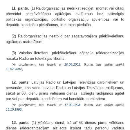
11. pants.
(1) Raidorganizācijas nedrīkst rediģēt, montēt vai citādi
pārveidot priekšvēlēšanu aģitācijas raidījumus bez attiecīgās
politiskās organizācijas, politisko organizāciju apvienības vai to
deputātu kandidātu piekrišanas, kuri tajos piedalās.
(2) Raidorganizācijas neatbild par sagatavotajiem priekšvēlēšanu
aģitācijas materiāliem.
(3) Valodas lietošanu priekšvēlēšanu aģitācijā raidorganizācijās
nosaka Radio un televīzijas likums.
(Ar grozījumiem, kas izdarīti ar
20.06.2002
. likumu, kas stājas spēkā
19.07.2002.
)
12. pants.
Latvijas Radio un Latvijas Televīzijas darbiniekiem un
personām, kas vada Latvijas Radio un Latvijas Televīzijas raidījumus,
sākot ar 60. dienu pirms vēlēšanu dienas, aizliegts raidījumos aģitēt
par vai pret deputātu kandidātiem vai kandidātu sarakstiem.
(Ar grozījumiem, kas izdarīti ar
17.09.1998
. likumu, kas stājas spēkā
15.10.1998.
)
13. pants.
(1) Vēlēšanu dienā, kā arī 60 dienas pirms vēlēšanu
dienas raidorganizācijām aizliegts izplatīt tādu personu vadītus