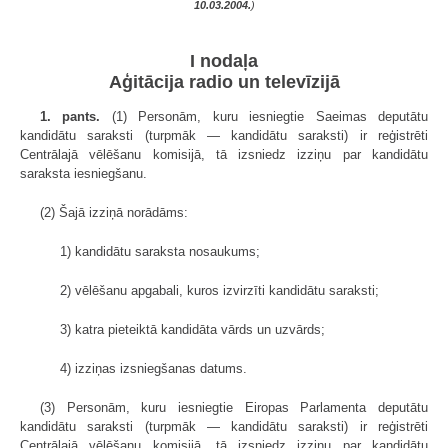
10.03.2004.
)
I nodaļa
Aģitācija radio un televīzijā
1. pants.
(1) Personām, kuru iesniegtie Saeimas deputātu
kandidātu saraksti (turpmāk — kandidātu saraksti) ir reģistrēti
Centrālajā vēlēšanu komisijā, tā izsniedz izziņu par kandidātu
saraksta iesniegšanu.
(2) Šajā izziņā norādāms:
1) kandidātu saraksta nosaukums;
2) vēlēšanu apgabali, kuros izvirzīti kandidātu saraksti;
3) katra pieteiktā kandidāta vārds un uzvārds;
4) izziņas izsniegšanas datums.
(3) Personām, kuru iesniegtie Eiropas Parlamenta deputātu
kandidātu saraksti (turpmāk — kandidātu saraksti) ir reģistrēti
Centrālajā vēlēšanu komisijā, tā izsniedz izziņu par kandidātu