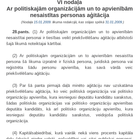
VI nodaļa
Ar politiskajām organizācijām un to apvienībām
nesaistītas personas aģitācija
(Nodaļa
15.01.2009
. likuma redakcijā, kas stājas spēkā
31.01.2009.
)
28.pants.
(1) Ar politiskajām organizācijām un to apvienībām
nesaistītai personai ir tiesības veikt priekšvēlēšanu aģitāciju atbilstoši
šajā likumā noteiktajai kārtībai.
(2) Ar politiskajām organizācijām un to apvienībām nesaistīta
persona šā likuma izpratnē ir fiziskā persona, juridiskā persona vai
reģistrēta šādu personu apvienība, kas savā vārdā veic
priekšvēlēšanu aģitāciju.
(3) Par šā panta pirmajā daļā minēto aģitāciju nav uzskatāma
priekšvēlēšanu aģitācija, ko veic politiskā organizācija vai politisko
organizāciju apvienība, kura iesniegusi deputātu kandidātu sarakstus,
šādas politiskās organizācijas vai politisko organizāciju apvienības
deputāta kandidāts, kā arī politisko organizāciju apvienību, kura
iesniegusi deputātu kandidātu sarakstus, veidojoša politiskā
organizācija.
(4) Kapitālsabiedrībai, kurā vairāk nekā viens procents kapitāla
daļu (akciju) pieder valstij, pašvaldībai vai citai publiskai personai,