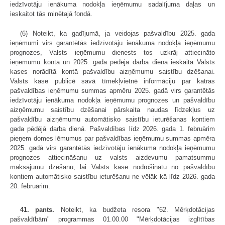
iedzīvotāju ienākuma nodokļa ieņēmumu sadalījuma daļas un
ieskaitot tās minētajā fondā.
(6) Noteikt, ka gadījumā, ja veidojas pašvaldību 2025. gada
ieņēmumi virs garantētās iedzīvotāju ienākuma nodokļa ieņēmumu
prognozes, Valsts ieņēmumu dienests tos uzkrāj attiecināto
ieņēmumu kontā un 2025. gada pēdējā darba dienā ieskaita Valsts
kases norādītā kontā pašvaldību aizņēmumu saistību dzēšanai.
Valsts kase publicē savā tīmekļvietnē informāciju par katras
pašvaldības ieņēmumu summas apmēru 2025. gadā virs garantētās
iedzīvotāju ienākuma nodokļa ieņēmumu prognozes un pašvaldību
aizņēmumu saistību dzēšanai pārskaita naudas līdzekļus uz
pašvaldību aizņēmumu automātisko saistību ieturēšanas kontiem
gada pēdējā darba dienā. Pašvaldības līdz 2026. gada 1. februārim
pieņem domes lēmumus par pašvaldības ieņēmumu summas apmēra
2025. gadā virs garantētās iedzīvotāju ienākuma nodokļa ieņēmumu
prognozes attiecināšanu uz valsts aizdevumu pamatsummu
maksājumu dzēšanu, lai Valsts kase nodrošinātu no pašvaldību
kontiem automātisko saistību ieturēšanu ne vēlāk kā līdz 2026. gada
20. februārim.
41. pants.
Noteikt, ka budžeta resora "62. Mērķdotācijas
pašvaldībām" programmas 01.00.00 "Mērķdotācijas izglītības