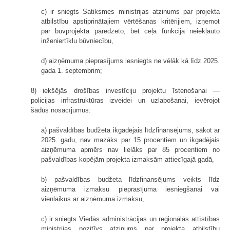
c) ir sniegts Satiksmes ministrijas atzinums par projekta
atbilstību apstiprinātajiem vērtēšanas kritērijiem, izņemot
par būvprojektā paredzēto, bet ceļa funkcijā neiekļauto
inženiertīklu būvniecību,
d) aizņēmuma pieprasījums iesniegts ne vēlāk kā līdz 2025.
gada 1. septembrim;
8) iekšējās drošības investīciju projektu īstenošanai —
policijas infrastruktūras izveidei un uzlabošanai, ievērojot
šādus nosacījumus:
a) pašvaldības budžeta ikgadējais līdzfinansējums, sākot ar
2025. gadu, nav mazāks par 15 procentiem un ikgadējais
aizņēmuma apmērs nav lielāks par 85 procentiem no
pašvaldības kopējām projekta izmaksām attiecīgajā gadā,
b) pašvaldības budžeta līdzfinansējums veikts līdz
aizņēmuma izmaksu pieprasījuma iesniegšanai vai
vienlaikus ar aizņēmuma izmaksu,
c) ir sniegts Viedās administrācijas un reģionālās attīstības
ministrijas pozitīvs atzinums par projekta atbilstību