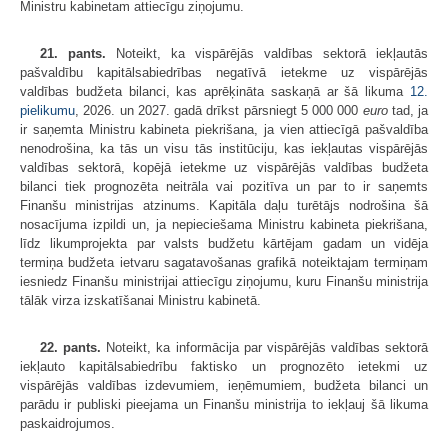
Ministru kabinetam attiecīgu ziņojumu.
21. pants.
Noteikt, ka vispārējās valdības sektorā iekļautās
pašvaldību kapitālsabiedrības negatīvā ietekme uz vispārējās
valdības budžeta bilanci, kas aprēķināta saskaņā ar šā likuma
12.
pielikumu
, 2026. un 2027. gadā drīkst pārsniegt 5 000 000
euro
tad, ja
ir saņemta Ministru kabineta piekrišana, ja vien attiecīgā pašvaldība
nenodrošina, ka tās un visu tās institūciju, kas iekļautas vispārējās
valdības sektorā, kopējā ietekme uz vispārējās valdības budžeta
bilanci tiek prognozēta neitrāla vai pozitīva un par to ir saņemts
Finanšu ministrijas atzinums. Kapitāla daļu turētājs nodrošina šā
nosacījuma izpildi un, ja nepieciešama Ministru kabineta piekrišana,
līdz likumprojekta par valsts budžetu kārtējam gadam un vidēja
termiņa budžeta ietvaru sagatavošanas grafikā noteiktajam termiņam
iesniedz Finanšu ministrijai attiecīgu ziņojumu, kuru Finanšu ministrija
tālāk virza izskatīšanai Ministru kabinetā.
22. pants.
Noteikt, ka informācija par vispārējās valdības sektorā
iekļauto kapitālsabiedrību faktisko un prognozēto ietekmi uz
vispārējās valdības izdevumiem, ieņēmumiem, budžeta bilanci un
parādu ir publiski pieejama un Finanšu ministrija to iekļauj šā likuma
paskaidrojumos.