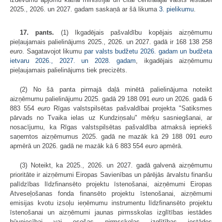
2025., 2026. un 2027. gadam saskaņā ar šā likuma
3. pielikumu
.
17. pants.
(1) Ikgadējais pašvaldību kopējais aizņēmumu
pieļaujamais palielinājums 2025., 2026. un 2027. gadā ir 168 138 258
euro
. Sagatavojot likumu
par valsts budžetu 2026. gadam un budžeta
ietvaru 2026., 2027. un 2028. gadam
, ikgadējais aizņēmumu
pieļaujamais palielinājums tiek precizēts.
(2) No šā panta pirmajā daļā minētā palielinājuma noteikt
aizņēmumu palielinājumu 2025. gadā 29 188 091
euro
un 2026. gadā 6
883 554
euro
Rīgas valstspilsētas pašvaldībai projekta "Satiksmes
pārvads no Tvaika ielas uz Kundziņsalu" mērķu sasniegšanai, ar
nosacījumu, ka Rīgas valstspilsētas pašvaldība atmaksā iepriekš
saņemtos aizņēmumus 2025. gadā ne mazāk kā 29 188 091
euro
apmērā un 2026. gadā ne mazāk kā 6 883 554
euro
apmērā.
(3) Noteikt, ka 2025., 2026. un 2027. gadā galvenā aizņēmumu
prioritāte ir aizņēmumi Eiropas Savienības un pārējās ārvalstu finanšu
palīdzības līdzfinansēto projektu īstenošanai, aizņēmumi Eiropas
Atveseļošanas fonda finansēto projektu īstenošanai, aizņēmumi
emisijas kvotu izsoļu ieņēmumu instrumentu līdzfinansēto projektu
īstenošanai un aizņēmumi jaunas pirmsskolas izglītības iestādes
būvniecībai vai esošas pirmsskolas izglītības iestādes