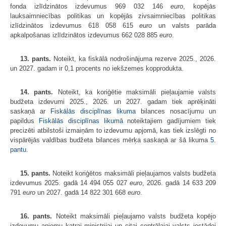
fonda izlīdzinātos izdevumus 969 032 146
euro
, kopējās
lauksaimniecības politikas un kopējās zivsaimniecības politikas
izlīdzinātos izdevumus 618 058 615
euro
un valsts parāda
apkalpošanas izlīdzinātos izdevumus 662 028 885
euro
.
13. pants.
Noteikt, ka fiskālā nodrošinājuma rezerve 2025., 2026.
un 2027. gadam ir 0,1 procents no iekšzemes kopprodukta.
14. pants.
Noteikt, ka koriģētie maksimāli pieļaujamie valsts
budžeta izdevumi 2025., 2026. un 2027. gadam tiek aprēķināti
saskaņā ar
Fiskālās disciplīnas likuma
bilances nosacījumu un
papildus
Fiskālās disciplīnas likumā
noteiktajiem gadījumiem tiek
precizēti atbilstoši izmaiņām to izdevumu apjomā, kas tiek izslēgti no
vispārējās valdības budžeta bilances mērķa saskaņā ar šā likuma
5.
pantu
.
15. pants.
Noteikt koriģētos maksimāli pieļaujamos valsts budžeta
izdevumus 2025. gadā 14 494 055 027
euro
, 2026. gadā 14 633 209
791
euro
un 2027. gadā 14 822 301 668
euro
.
16. pants.
Noteikt maksimāli pieļaujamo valsts budžeta kopējo
izdevumu apjomu katrai ministrijai un citai centrālajai valsts iestādei