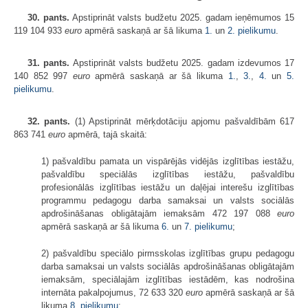
30. pants.
Apstiprināt valsts budžetu 2025. gadam ieņēmumos 15
119 104 933
euro
apmērā saskaņā ar šā likuma
1.
un
2. pielikumu
.
31. pants.
Apstiprināt valsts budžetu 2025. gadam izdevumos 17
140 852 997
euro
apmērā saskaņā ar šā likuma
1.
,
3.
,
4.
un
5.
pielikumu
.
32. pants.
(1) Apstiprināt mērķdotāciju apjomu pašvaldībām 617
863 741
euro
apmērā, tajā skaitā:
1) pašvaldību pamata un vispārējās vidējās izglītības iestāžu,
pašvaldību speciālās izglītības iestāžu, pašvaldību
profesionālās izglītības iestāžu un daļējai interešu izglītības
programmu pedagogu darba samaksai un valsts sociālās
apdrošināšanas obligātajām iemaksām 472 197 088
euro
apmērā saskaņā ar šā likuma
6.
un
7. pielikumu
;
2) pašvaldību speciālo pirmsskolas izglītības grupu pedagogu
darba samaksai un valsts sociālās apdrošināšanas obligātajām
iemaksām, speciālajām izglītības iestādēm, kas nodrošina
internāta pakalpojumus, 72 633 320
euro
apmērā saskaņā ar šā
likuma
8. pielikumu
;