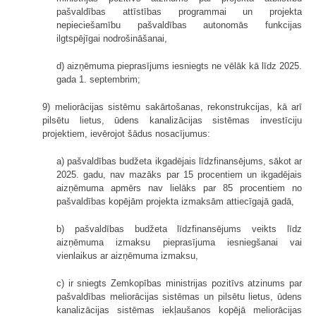
pašvaldības attīstības programmai un projekta
nepieciešamību pašvaldības autonomās funkcijas
ilgtspējīgai nodrošināšanai,
d) aizņēmuma pieprasījums iesniegts ne vēlāk kā līdz 2025.
gada 1. septembrim;
9) meliorācijas sistēmu sakārtošanas, rekonstrukcijas, kā arī
pilsētu lietus, ūdens kanalizācijas sistēmas investīciju
projektiem, ievērojot šādus nosacījumus:
a) pašvaldības budžeta ikgadējais līdzfinansējums, sākot ar
2025. gadu, nav mazāks par 15 procentiem un ikgadējais
aizņēmuma apmērs nav lielāks par 85 procentiem no
pašvaldības kopējām projekta izmaksām attiecīgajā gadā,
b) pašvaldības budžeta līdzfinansējums veikts līdz
aizņēmuma izmaksu pieprasījuma iesniegšanai vai
vienlaikus ar aizņēmuma izmaksu,
c) ir sniegts Zemkopības ministrijas pozitīvs atzinums par
pašvaldības meliorācijas sistēmas un pilsētu lietus, ūdens
kanalizācijas sistēmas iekļaušanos kopējā meliorācijas