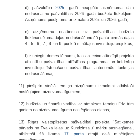
d) pašvaldība
2025.
gadā neapgūto aizņēmuma daļu
nodrošina no pašvaldības 2026. gada budžeta līdzekļiem.
Aizņēmums piešķirams ar izmaksu 2025. un 2026. gadā,
e) aizņēmumu neattiecina uz pašvaldības budžeta
līdzfinansējuma daļas nodrošināšanu šā panta pirmās daļas
4., 5., 6., 7., 8. un 9. punktā minētajos investīciju projektos,
f) ir sniegts domes lēmums, kas apliecina attiecīgā projekta
atbilstību pašvaldības attīstības programmai un lietderīgu
investīciju īstenošanu pašvaldības autonomās funkcijas
nodrošināšanai;
11) piešķirto vidējā termiņa aizņēmumu izmaksai atbilstoši
noslēgtajiem aizdevuma līgumiem;
12) budžeta un finanšu vadībai ar atmaksas termiņu līdz trim
gadiem no aizdevuma līguma noslēgšanas dienas;
13) Rīgas valstspilsētas pašvaldībai projekta "Satiksmes
pārvads no Tvaika ielas uz Kundziņsalu" mērķu sasniegšanai,
atbilstoši šā likuma
17. panta
otrajā daļā minētajiem
nosacījumiem;