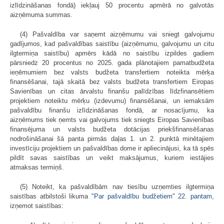
izlīdzināšanas fondā) iekļauj 50 procentu apmērā no galvotās
aizņēmuma summas.
(4) Pašvaldība var saņemt aizņēmumu vai sniegt galvojumu
gadījumos, kad pašvaldības saistību (aizņēmumu, galvojumu un citu
ilgtermiņa saistību) apmērs kādā no saistību izpildes gadiem
pārsniedz 20 procentus no 2025. gada plānotajiem pamatbudžeta
ieņēmumiem bez valsts budžeta transfertiem noteikta mērķa
finansēšanai, tajā skaitā bez valsts budžeta transfertiem Eiropas
Savienības un citas ārvalstu finanšu palīdzības līdzfinansētiem
projektiem noteiktu mērķu (izdevumu) finansēšanai, un iemaksām
pašvaldību finanšu izlīdzināšanas fondā, ar nosacījumu, ka
aizņēmums tiek ņemts vai galvojums tiek sniegts Eiropas Savienības
finansējuma un valsts budžeta dotācijas priekšfinansēšanas
nodrošināšanai šā panta pirmās daļas 1. un 2. punktā minētajiem
investīciju projektiem un pašvaldības dome ir apliecinājusi, ka tā spēs
pildīt savas saistības un veikt maksājumus, kuriem iestājies
atmaksas termiņš.
(5) Noteikt, ka pašvaldībām nav tiesību uzņemties ilgtermiņa
saistības atbilstoši likuma "
Par pašvaldību budžetiem
"
22. pantam
,
izņemot saistības: