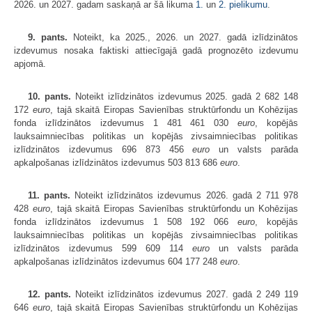
2026. un 2027. gadam saskaņā ar šā likuma
1.
un
2. pielikumu
.
9. pants.
Noteikt, ka 2025., 2026. un 2027. gadā izlīdzinātos
izdevumus nosaka faktiski attiecīgajā gadā prognozēto izdevumu
apjomā.
10. pants.
Noteikt izlīdzinātos izdevumus 2025. gadā 2 682 148
172
euro
, tajā skaitā Eiropas Savienības struktūrfondu un Kohēzijas
fonda izlīdzinātos izdevumus 1 481 461 030
euro
, kopējās
lauksaimniecības politikas un kopējās zivsaimniecības politikas
izlīdzinātos izdevumus 696 873 456
euro
un valsts parāda
apkalpošanas izlīdzinātos izdevumus 503 813 686
euro
.
11. pants.
Noteikt izlīdzinātos izdevumus 2026. gadā 2 711 978
428
euro
, tajā skaitā Eiropas Savienības struktūrfondu un Kohēzijas
fonda izlīdzinātos izdevumus 1 508 192 066
euro
, kopējās
lauksaimniecības politikas un kopējās zivsaimniecības politikas
izlīdzinātos izdevumus 599 609 114
euro
un valsts parāda
apkalpošanas izlīdzinātos izdevumus 604 177 248
euro
.
12. pants.
Noteikt izlīdzinātos izdevumus 2027. gadā 2 249 119
646
euro
, tajā skaitā Eiropas Savienības struktūrfondu un Kohēzijas