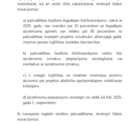
īstenošanai, kā arī skolu tīkla sakārtošanai, ievērojot šādus
nosacījumus:
a) pašvaldības budžeta ikgadējais līdzfinansējums, sākot ar
2025. gadu, nav mazāks par 10 procentiem un ikgadējais
aizņēmuma apmērs nav lielāks par 90 procentiem no
pašvaldības kopējām projekta izmaksām attiecīgajā gadā,
izņemot jaunas izglītības iestādes būvniecībai,
b) pašvaldības budžeta līdzfinansējums veikts līdz
aizņēmuma izmaksu pieprasījuma iesniegšanai vai
vienlaikus ar aizņēmuma izmaksu,
c) ir sniegts Izglītības un zinātnes ministrijas pozitīvs
atzinums par projekta atbilstību apstiprinātajiem vērtēšanas
kritērijiem,
d) aizņēmuma pieprasījums iesniegts ne vēlāk kā līdz 2025.
gada 1. septembrim;
6) transporta iegādei skolēnu pārvadāšanai, ievērojot šādus
nosacījumus: