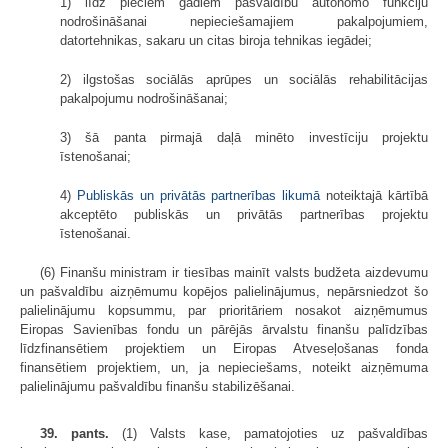
1) līdz pieciem gadiem pašvaldību autonomo funkciju
nodrošināšanai nepieciešamajiem pakalpojumiem,
datortehnikas, sakaru un citas biroja tehnikas iegādei;
2) ilgstošas sociālās aprūpes un sociālās rehabilitācijas
pakalpojumu nodrošināšanai;
3) šā panta pirmajā daļā minēto investīciju projektu
īstenošanai;
4)
Publiskās un privātās partnerības likumā
noteiktajā kārtībā
akceptēto publiskās un privātās partnerības projektu
īstenošanai.
(6) Finanšu ministram ir tiesības mainīt valsts budžeta aizdevumu
un pašvaldību aizņēmumu kopējos palielinājumus, nepārsniedzot šo
palielinājumu kopsummu, par prioritāriem nosakot aizņēmumus
Eiropas Savienības fondu un pārējās ārvalstu finanšu palīdzības
līdzfinansētiem projektiem un Eiropas Atveseļošanas fonda
finansētiem projektiem, un, ja nepieciešams, noteikt aizņēmuma
palielinājumu pašvaldību finanšu stabilizēšanai.
39. pants.
(1) Valsts kase, pamatojoties uz pašvaldības