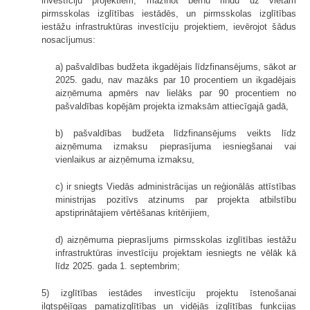
investīciju projektiem, mazinot bērnu rindu uz vietām
pirmsskolas izglītības iestādēs, un pirmsskolas izglītības
iestāžu infrastruktūras investīciju projektiem, ievērojot šādus
nosacījumus:
a) pašvaldības budžeta ikgadējais līdzfinansējums, sākot ar
2025. gadu, nav mazāks par 10 procentiem un ikgadējais
aizņēmuma apmērs nav lielāks par 90 procentiem no
pašvaldības kopējām projekta izmaksām attiecīgajā gadā,
b) pašvaldības budžeta līdzfinansējums veikts līdz
aizņēmuma izmaksu pieprasījuma iesniegšanai vai
vienlaikus ar aizņēmuma izmaksu,
c) ir sniegts Viedās administrācijas un reģionālās attīstības
ministrijas pozitīvs atzinums par projekta atbilstību
apstiprinātajiem vērtēšanas kritērijiem,
d) aizņēmuma pieprasījums pirmsskolas izglītības iestāžu
infrastruktūras investīciju projektam iesniegts ne vēlāk kā
līdz 2025. gada 1. septembrim;
5) izglītības iestādes investīciju projektu īstenošanai
ilgtspējīgas pamatizglītības un vidējās izglītības funkcijas