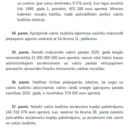
un centros (par vienu iemītnieku 9 576
euro
), kuri tajos ievietoti
līdz 1998. gada 1. janvārim, 603 288
euro
apmērā. Ministru
kabinets nosaka kārtību, kādā pašvaldībām piešķir valsts
budžeta dotāciju.
34. pants.
Apstiprināt valsts budžeta ilgtermiņa saistību maksimāli
pieļaujamo apjomu saskaņā ar šā likuma
11. pielikumu
.
35. pants.
Noteikt maksimālo valsts parādu 2025. gada beigās
nominālvērtībā 21 000 000 000
euro
apmērā, ņemot vērā Valsts kases
administrētajiem aizņēmumiem un valsts parāda vērtspapīriem
piesaistīto atvasināto finanšu instrumentu valūtas rezultātu.
36. pants.
Valdības rīcības pieļaujamās robežas, lai segtu uz
valsts budžetu attiecināmās valsts vārdā sniegto galvojumu parāda
saistības 2025. gadā, ir novērtētas 579 000
euro
apmērā.
37. pants.
Noteikt valsts budžeta aizdevumu kopējo palielinājumu
166 319 079
euro
apmērā, kas neietver šā likuma
38. pantā
noteikto
pašvaldību aizņēmumu kopējo palielinājumu, ja aizņēmumi tiek ņemti
no valsts budžeta.