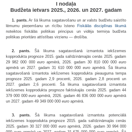
I nodaļa
Budžeta ietvars 2025., 2026. un 2027. gadam
1. pants.
Ar šā likuma sagatavošanu un ar valsts budžetu saistīto
lēmumu pieņemšanu un rīcību īsteno
Fiskālās disciplīnas likumā
noteiktos fiskālās politikas principus un vidēja termiņa budžeta
politikas prioritāro attīstības virzienu — drošība.
2. pants.
Šā likuma sagatavošanā izmantota iekšzemes
kopprodukta prognoze 2015. gada salīdzināmajās cenās 2025. gadam
29 982 000 000
euro
apmērā, 2026. gadam 30 810 000 000
euro
apmērā un 2027. gadam 31 610 000 000
euro
apmērā. Šā likuma
sagatavošanā izmantota iekšzemes kopprodukta pieauguma tempa
prognoze 2025. gadam 2,9 procenti, 2026. gadam 2,8 procenti un
2027. gadam 2,6 procenti. Šā likuma sagatavošanā izmantota
iekšzemes kopprodukta prognoze faktiskajās cenās 2025. gadam 44
379 000 000
euro
apmērā, 2026. gadam 46 836 000 000
euro
apmērā
un 2027. gadam 49 349 000 000
euro
apmērā.
3. pants.
Šā likuma sagatavošanā izmantota potenciālā
iekšzemes kopprodukta prognoze 2015. gada salīdzināmajās cenās
2025. gadam 30 327 000 000
euro
apmērā, 2026. gadam 30 994 000
000
euro
apmērā un 2027. gadam 31 675 000 000
euro
apmērā. Šā