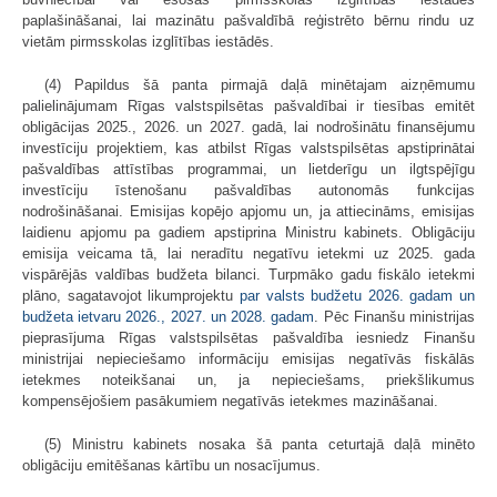
paplašināšanai, lai mazinātu pašvaldībā reģistrēto bērnu rindu uz
vietām pirmsskolas izglītības iestādēs.
(4) Papildus šā panta pirmajā daļā minētajam aizņēmumu
palielinājumam Rīgas valstspilsētas pašvaldībai ir tiesības emitēt
obligācijas 2025., 2026. un 2027. gadā, lai nodrošinātu finansējumu
investīciju projektiem, kas atbilst Rīgas valstspilsētas apstiprinātai
pašvaldības attīstības programmai, un lietderīgu un ilgtspējīgu
investīciju īstenošanu pašvaldības autonomās funkcijas
nodrošināšanai. Emisijas kopējo apjomu un, ja attiecināms, emisijas
laidienu apjomu pa gadiem apstiprina Ministru kabinets. Obligāciju
emisija veicama tā, lai neradītu negatīvu ietekmi uz 2025. gada
vispārējās valdības budžeta bilanci. Turpmāko gadu fiskālo ietekmi
plāno, sagatavojot likumprojektu
par valsts budžetu 2026. gadam un
budžeta ietvaru 2026., 2027. un 2028. gadam
. Pēc Finanšu ministrijas
pieprasījuma Rīgas valstspilsētas pašvaldība iesniedz Finanšu
ministrijai nepieciešamo informāciju emisijas negatīvās fiskālās
ietekmes noteikšanai un, ja nepieciešams, priekšlikumus
kompensējošiem pasākumiem negatīvās ietekmes mazināšanai.
(5) Ministru kabinets nosaka šā panta ceturtajā daļā minēto
obligāciju emitēšanas kārtību un nosacījumus.