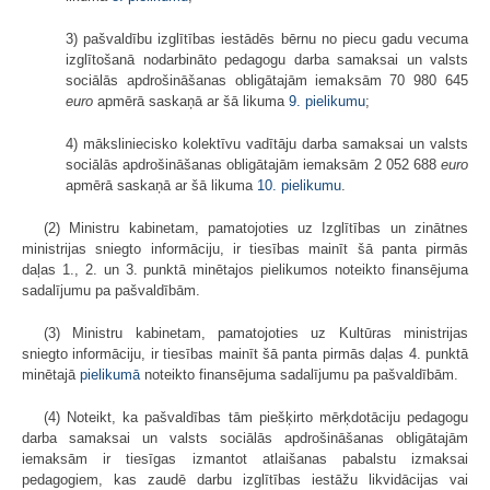
3) pašvaldību izglītības iestādēs bērnu no piecu gadu vecuma
izglītošanā nodarbināto pedagogu darba samaksai un valsts
sociālās apdrošināšanas obligātajām iemaksām 70 980 645
euro
apmērā saskaņā ar šā likuma
9. pielikumu
;
4) māksliniecisko kolektīvu vadītāju darba samaksai un valsts
sociālās apdrošināšanas obligātajām iemaksām 2 052 688
euro
apmērā saskaņā ar šā likuma
10. pielikumu
.
(2) Ministru kabinetam, pamatojoties uz Izglītības un zinātnes
ministrijas sniegto informāciju, ir tiesības mainīt šā panta pirmās
daļas 1., 2. un 3. punktā minētajos pielikumos noteikto finansējuma
sadalījumu pa pašvaldībām.
(3) Ministru kabinetam, pamatojoties uz Kultūras ministrijas
sniegto informāciju, ir tiesības mainīt šā panta pirmās daļas 4. punktā
minētajā
pielikumā
noteikto finansējuma sadalījumu pa pašvaldībām.
(4) Noteikt, ka pašvaldības tām piešķirto mērķdotāciju pedagogu
darba samaksai un valsts sociālās apdrošināšanas obligātajām
iemaksām ir tiesīgas izmantot atlaišanas pabalstu izmaksai
pedagogiem, kas zaudē darbu izglītības iestāžu likvidācijas vai