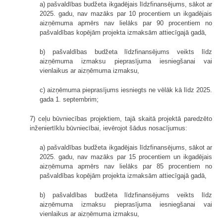
a) pašvaldības budžeta ikgadējais līdzfinansējums, sākot ar
2025. gadu, nav mazāks par 10 procentiem un ikgadējais
aizņēmuma apmērs nav lielāks par 90 procentiem no
pašvaldības kopējām projekta izmaksām attiecīgajā gadā,
b) pašvaldības budžeta līdzfinansējums veikts līdz
aizņēmuma izmaksu pieprasījuma iesniegšanai vai
vienlaikus ar aizņēmuma izmaksu,
c) aizņēmuma pieprasījums iesniegts ne vēlāk kā līdz 2025.
gada 1. septembrim;
7) ceļu būvniecības projektiem, tajā skaitā projektā paredzēto
inženiertīklu būvniecībai, ievērojot šādus nosacījumus:
a) pašvaldības budžeta ikgadējais līdzfinansējums, sākot ar
2025. gadu, nav mazāks par 15 procentiem un ikgadējais
aizņēmuma apmērs nav lielāks par 85 procentiem no
pašvaldības kopējām projekta izmaksām attiecīgajā gadā,
b) pašvaldības budžeta līdzfinansējums veikts līdz
aizņēmuma izmaksu pieprasījuma iesniegšanai vai
vienlaikus ar aizņēmuma izmaksu,