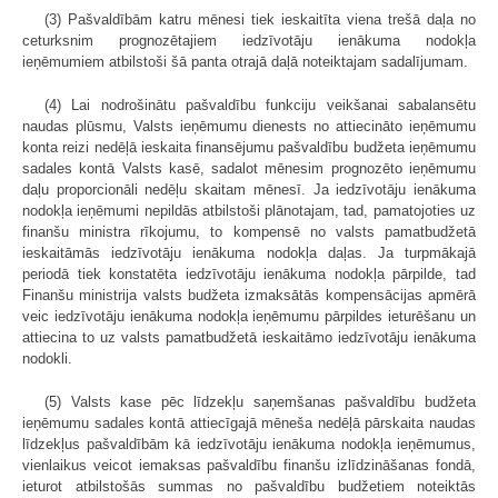
(3) Pašvaldībām katru mēnesi tiek ieskaitīta viena trešā daļa no
ceturksnim prognozētajiem iedzīvotāju ienākuma nodokļa
ieņēmumiem atbilstoši šā panta otrajā daļā noteiktajam sadalījumam.
(4) Lai nodrošinātu pašvaldību funkciju veikšanai sabalansētu
naudas plūsmu, Valsts ieņēmumu dienests no attiecināto ieņēmumu
konta reizi nedēļā ieskaita finansējumu pašvaldību budžeta ieņēmumu
sadales kontā Valsts kasē, sadalot mēnesim prognozēto ieņēmumu
daļu proporcionāli nedēļu skaitam mēnesī. Ja iedzīvotāju ienākuma
nodokļa ieņēmumi nepildās atbilstoši plānotajam, tad, pamatojoties uz
finanšu ministra rīkojumu, to kompensē no valsts pamatbudžetā
ieskaitāmās iedzīvotāju ienākuma nodokļa daļas. Ja turpmākajā
periodā tiek konstatēta iedzīvotāju ienākuma nodokļa pārpilde, tad
Finanšu ministrija valsts budžeta izmaksātās kompensācijas apmērā
veic iedzīvotāju ienākuma nodokļa ieņēmumu pārpildes ieturēšanu un
attiecina to uz valsts pamatbudžetā ieskaitāmo iedzīvotāju ienākuma
nodokli.
(5) Valsts kase pēc līdzekļu saņemšanas pašvaldību budžeta
ieņēmumu sadales kontā attiecīgajā mēneša nedēļā pārskaita naudas
līdzekļus pašvaldībām kā iedzīvotāju ienākuma nodokļa ieņēmumus,
vienlaikus veicot iemaksas pašvaldību finanšu izlīdzināšanas fondā,
ieturot atbilstošās summas no pašvaldību budžetiem noteiktās