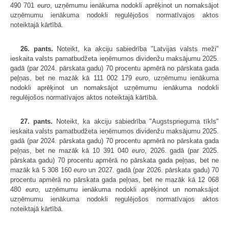
490 701
euro
, uzņēmumu ienākuma nodokli aprēķinot un nomaksājot
uzņēmumu ienākuma nodokli regulējošos normatīvajos aktos
noteiktajā kārtībā.
26. pants.
Noteikt, ka akciju sabiedrība "Latvijas valsts meži"
ieskaita valsts pamatbudžeta ieņēmumos dividenžu maksājumu 2025.
gadā (par 2024. pārskata gadu) 70 procentu apmērā no pārskata gada
peļņas, bet ne mazāk kā 111 002 179
euro
, uzņēmumu ienākuma
nodokli aprēķinot un nomaksājot uzņēmumu ienākuma nodokli
regulējošos normatīvajos aktos noteiktajā kārtībā.
27. pants.
Noteikt, ka akciju sabiedrība "Augstsprieguma tīkls"
ieskaita valsts pamatbudžeta ieņēmumos dividenžu maksājumu 2025.
gadā (par 2024. pārskata gadu) 70 procentu apmērā no pārskata gada
peļņas, bet ne mazāk kā 10 391 040
euro
, 2026. gadā (par 2025.
pārskata gadu) 70 procentu apmērā no pārskata gada peļņas, bet ne
mazāk kā 5 308 160
euro
un 2027. gadā (par 2026. pārskata gadu) 70
procentu apmērā no pārskata gada peļņas, bet ne mazāk kā 12 068
480
euro
, uzņēmumu ienākuma nodokli aprēķinot un nomaksājot
uzņēmumu ienākuma nodokli regulējošos normatīvajos aktos
noteiktajā kārtībā.