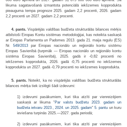
likuma sagatavošanā izmantota potenciālā iekšzemes kopprodukta
pieauguma tempa prognoze 2025. gadam 2,2 procenti, 2026. gadam
2,2 procenti un 2027. gadam 2,2 procenti.
4. pants.
Vispārējās valdības budžeta strukturālās bilances mērķis
atbilstoši Eiropas Kontu sistēmas metodoloģijai, kas noteikta saskaņā
ar Eiropas Parlamenta un Padomes 2013. gada 21. maija regulu (ES)
Nr.
549/2013
par Eiropas nacionālo un reģionālo kontu sistēmu
Eiropas Savienībā (turpmāk — Eiropas nacionālo un reģionālo kontu
sistēma Eiropas Savienībā), 2025. gadā ir -0,82 procenti no
iekšzemes kopprodukta, 2026. gadā -0,75 procenti no iekšzemes
kopprodukta un 2027. gadā -0,79 procenti no iekšzemes kopprodukta.
5. pants.
Noteikt, ka no vispārējās valdības budžeta strukturālās
bilances mērķa tiek izslēgti šādi izdevumi:
1) izdevumi pasākumiem, kuri tika atzīti par vienreizējiem
saskaņā ar likuma "
Par valsts budžetu 2023. gadam un
budžeta ietvaru 2023., 2024. un 2025. gadam
"
5. pantu
un kuru
ieviešana turpinās 2025.—2027. gada periodā;
2) izdevumi pasākumiem, kuri tika atzīti par vienreizējiem