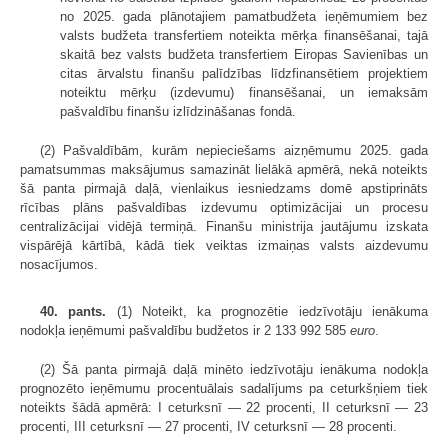
no 2025. gada plānotajiem pamatbudžeta ieņēmumiem bez
valsts budžeta transfertiem noteikta mērķa finansēšanai, tajā
skaitā bez valsts budžeta transfertiem Eiropas Savienības un
citas ārvalstu finanšu palīdzības līdzfinansētiem projektiem
noteiktu mērķu (izdevumu) finansēšanai, un iemaksām
pašvaldību finanšu izlīdzināšanas fondā.
(2) Pašvaldībām, kurām nepieciešams aizņēmumu 2025. gada
pamatsummas maksājumus samazināt lielākā apmērā, nekā noteikts
šā panta pirmajā daļā, vienlaikus iesniedzams domē apstiprināts
rīcības plāns pašvaldības izdevumu optimizācijai un procesu
centralizācijai vidējā termiņā. Finanšu ministrija jautājumu izskata
vispārējā kārtībā, kādā tiek veiktas izmaiņas valsts aizdevumu
nosacījumos.
40. pants.
(1) Noteikt, ka prognozētie iedzīvotāju ienākuma
nodokļa ieņēmumi pašvaldību budžetos ir 2 133 992 585
euro
.
(2) Šā panta pirmajā daļā minēto iedzīvotāju ienākuma nodokļa
prognozēto ieņēmumu procentuālais sadalījums pa ceturkšņiem tiek
noteikts šādā apmērā: I ceturksnī — 22 procenti, II ceturksnī — 23
procenti, III ceturksnī — 27 procenti, IV ceturksnī — 28 procenti.