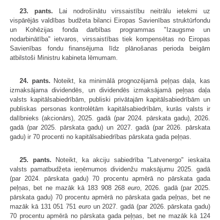
23. pants.
Lai nodrošinātu virssaistību neitrālu ietekmi uz
vispārējās valdības budžeta bilanci Eiropas Savienības struktūrfondu
un Kohēzijas fonda darbības programmas "Izaugsme un
nodarbinātība" ietvaros, virssaistības tiek kompensētas no Eiropas
Savienības fondu finansējuma līdz plānošanas perioda beigām
atbilstoši Ministru kabineta lēmumam.
24. pants.
Noteikt, ka minimālā prognozējamā peļņas daļa, kas
izmaksājama dividendēs, un dividendēs izmaksājamā peļņas daļa
valsts kapitālsabiedrībām, publiski privātajām kapitālsabiedrībām un
publiskas personas kontrolētām kapitālsabiedrībām, kurās valsts ir
dalībnieks (akcionārs), 2025. gadā (par 2024. pārskata gadu), 2026.
gadā (par 2025. pārskata gadu) un 2027. gadā (par 2026. pārskata
gadu) ir 70 procenti no kapitālsabiedrības pārskata gada peļņas.
25. pants.
Noteikt, ka akciju sabiedrība "Latvenergo" ieskaita
valsts pamatbudžeta ieņēmumos dividenžu maksājumu 2025. gadā
(par 2024. pārskata gadu) 70 procentu apmērā no pārskata gada
peļņas, bet ne mazāk kā 183 908 268
euro
, 2026. gadā (par 2025.
pārskata gadu) 70 procentu apmērā no pārskata gada peļņas, bet ne
mazāk kā 131 051 751
euro
un 2027. gadā (par 2026. pārskata gadu)
70 procentu apmērā no pārskata gada peļņas, bet ne mazāk kā 124