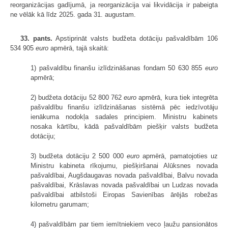
reorganizācijas gadījumā, ja reorganizācija vai likvidācija ir pabeigta
ne vēlāk kā līdz 2025. gada 31. augustam.
33. pants.
Apstiprināt valsts budžeta dotāciju pašvaldībām 106
534 905
euro
apmērā, tajā skaitā:
1) pašvaldību finanšu izlīdzināšanas fondam 50 630 855
euro
apmērā;
2) budžeta dotāciju 52 800 762
euro
apmērā, kura tiek integrēta
pašvaldību finanšu izlīdzināšanas sistēmā pēc iedzīvotāju
ienākuma nodokļa sadales principiem. Ministru kabinets
nosaka kārtību, kādā pašvaldībām piešķir valsts budžeta
dotāciju;
3) budžeta dotāciju 2 500 000
euro
apmērā, pamatojoties uz
Ministru kabineta rīkojumu, piešķiršanai Alūksnes novada
pašvaldībai, Augšdaugavas novada pašvaldībai, Balvu novada
pašvaldībai, Krāslavas novada pašvaldībai un Ludzas novada
pašvaldībai atbilstoši Eiropas Savienības ārējās robežas
kilometru garumam;
4) pašvaldībām par tiem iemītniekiem veco ļaužu pansionātos