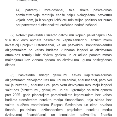
14) patvertņu izveidošanai, tajā skaitā pašvaldības
administratīvajā teritorijā esošu telpu pielāgošanai patvertņu
vajadzībām, ja ir sniegts Iekšlietu ministrijas pozitīvs atzinums
par patvertnes funkcionalitāti drošības nodrošināšanai.
(2) Noteikt pašvaldību sniegto galvojumu kopējo palielinājumu 56
914 872
euro
apmērā pašvaldību kapitālsabiedrību aizņēmumiem
investīciju projektu īstenošanai, kā arī pašvaldību kapitālsabiedrību
aizņēmumiem no valsts budžeta kurināmā iegādei ar aizdevuma
atmaksas termiņu līdz diviem gadiem un ar atlikto pamatsummas
maksājumu līdz vienam gadam no aizdevuma līguma noslēgšanas
dienas.
(3) Pašvaldība sniegto galvojumu savas kapitālsabiedrības
aizņēmumam dzīvojamo īres māju būvniecībai, atjaunošanai, pārbūvei
vai jaunuzceltu, atjaunotu vai pārbūvētu dzīvojamo īres māju iegādei
saistībās (aizņēmumu, galvojumu un citu ilgtermiņa saistību apmērā
pret 2025. gada plānotajiem pamatbudžeta ieņēmumiem bez valsts
budžeta transfertiem noteikta mērķa finansēšanai, tajā skaitā bez
valsts budžeta transfertiem Eiropas Savienības un citas ārvalstu
finanšu palīdzības līdzfinansētiem projektiem noteiktu mērķu
(izdevumu) finansēšanai, un iemaksām pašvaldību finanšu