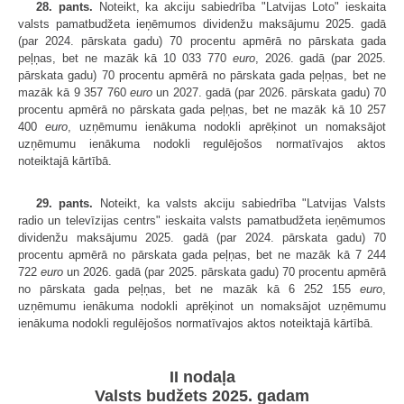
28. pants.
Noteikt, ka akciju sabiedrība "Latvijas Loto" ieskaita
valsts pamatbudžeta ieņēmumos dividenžu maksājumu 2025. gadā
(par 2024. pārskata gadu) 70 procentu apmērā no pārskata gada
peļņas, bet ne mazāk kā 10 033 770
euro
, 2026. gadā (par 2025.
pārskata gadu) 70 procentu apmērā no pārskata gada peļņas, bet ne
mazāk kā 9 357 760
euro
un 2027. gadā (par 2026. pārskata gadu) 70
procentu apmērā no pārskata gada peļņas, bet ne mazāk kā 10 257
400
euro
, uzņēmumu ienākuma nodokli aprēķinot un nomaksājot
uzņēmumu ienākuma nodokli regulējošos normatīvajos aktos
noteiktajā kārtībā.
29. pants.
Noteikt, ka valsts akciju sabiedrība "Latvijas Valsts
radio un televīzijas centrs" ieskaita valsts pamatbudžeta ieņēmumos
dividenžu maksājumu 2025. gadā (par 2024. pārskata gadu) 70
procentu apmērā no pārskata gada peļņas, bet ne mazāk kā 7 244
722
euro
un 2026. gadā (par 2025. pārskata gadu) 70 procentu apmērā
no pārskata gada peļņas, bet ne mazāk kā 6 252 155
euro
,
uzņēmumu ienākuma nodokli aprēķinot un nomaksājot uzņēmumu
ienākuma nodokli regulējošos normatīvajos aktos noteiktajā kārtībā.
II nodaļa
Valsts budžets 2025. gadam