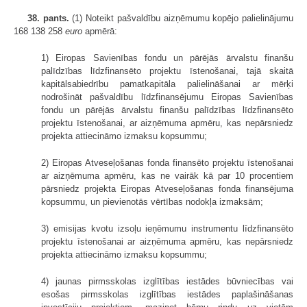
38. pants.
(1) Noteikt pašvaldību aizņēmumu kopējo palielinājumu
168 138 258
euro
apmērā:
1) Eiropas Savienības fondu un pārējās ārvalstu finanšu
palīdzības līdzfinansēto projektu īstenošanai, tajā skaitā
kapitālsabiedrību pamatkapitāla palielināšanai ar mērķi
nodrošināt pašvaldību līdzfinansējumu Eiropas Savienības
fondu un pārējās ārvalstu finanšu palīdzības līdzfinansēto
projektu īstenošanai, ar aizņēmuma apmēru, kas nepārsniedz
projekta attiecināmo izmaksu kopsummu;
2) Eiropas Atveseļošanas fonda finansēto projektu īstenošanai
ar aizņēmuma apmēru, kas ne vairāk kā par 10 procentiem
pārsniedz projekta Eiropas Atveseļošanas fonda finansējuma
kopsummu, un pievienotās vērtības nodokļa izmaksām;
3) emisijas kvotu izsoļu ieņēmumu instrumentu līdzfinansēto
projektu īstenošanai ar aizņēmuma apmēru, kas nepārsniedz
projekta attiecināmo izmaksu kopsummu;
4) jaunas pirmsskolas izglītības iestādes būvniecības vai
esošas pirmsskolas izglītības iestādes paplašināšanas