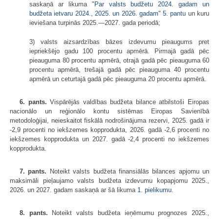
saskaņā ar likuma "
Par valsts budžetu 2024. gadam un
budžeta ietvaru 2024., 2025. un 2026. gadam
"
5. pantu
un kuru
ieviešana turpinās 2025.—2027. gada periodā;
3) valsts aizsardzības bāzes izdevumu pieaugums pret
iepriekšējo gadu 100 procentu apmērā. Pirmajā gadā pēc
pieauguma 80 procentu apmērā, otrajā gadā pēc pieauguma 60
procentu apmērā, trešajā gadā pēc pieauguma 40 procentu
apmērā un ceturtajā gadā pēc pieauguma 20 procentu apmērā.
6. pants.
Vispārējās valdības budžeta bilance atbilstoši Eiropas
nacionālo un reģionālo kontu sistēmas Eiropas Savienībā
metodoloģijai, neieskaitot fiskālā nodrošinājuma rezervi, 2025. gadā ir
-2,9 procenti no iekšzemes kopprodukta, 2026. gadā -2,6 procenti no
iekšzemes kopprodukta un 2027. gadā -2,4 procenti no iekšzemes
kopprodukta.
7. pants.
Noteikt valsts budžeta finansiālās bilances apjomu un
maksimāli pieļaujamo valsts budžeta izdevumu kopapjomu 2025.,
2026. un 2027. gadam saskaņā ar šā likuma
1. pielikumu
.
8. pants.
Noteikt valsts budžeta ieņēmumu prognozes 2025.,