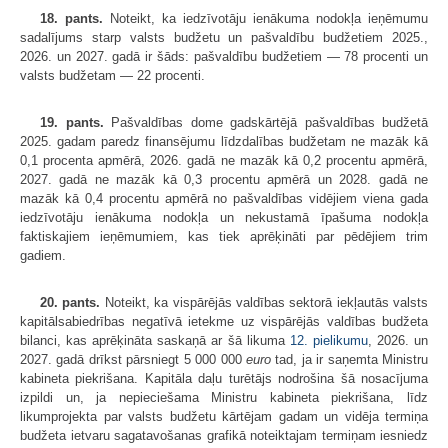
18. pants.
Noteikt, ka iedzīvotāju ienākuma nodokļa ieņēmumu
sadalījums starp valsts budžetu un pašvaldību budžetiem 2025.,
2026. un 2027. gadā ir šāds: pašvaldību budžetiem — 78 procenti un
valsts budžetam — 22 procenti.
19. pants.
Pašvaldības dome gadskārtējā pašvaldības budžetā
2025. gadam paredz finansējumu līdzdalības budžetam ne mazāk kā
0,1 procenta apmērā, 2026. gadā ne mazāk kā 0,2 procentu apmērā,
2027. gadā ne mazāk kā 0,3 procentu apmērā un 2028. gadā ne
mazāk kā 0,4 procentu apmērā no pašvaldības vidējiem viena gada
iedzīvotāju ienākuma nodokļa un nekustamā īpašuma nodokļa
faktiskajiem ieņēmumiem, kas tiek aprēķināti par pēdējiem trim
gadiem.
20. pants.
Noteikt, ka vispārējās valdības sektorā iekļautās valsts
kapitālsabiedrības negatīvā ietekme uz vispārējās valdības budžeta
bilanci, kas aprēķināta saskaņā ar šā likuma
12. pielikumu
, 2026. un
2027. gadā drīkst pārsniegt 5 000 000
euro
tad, ja ir saņemta Ministru
kabineta piekrišana. Kapitāla daļu turētājs nodrošina šā nosacījuma
izpildi un, ja nepieciešama Ministru kabineta piekrišana, līdz
likumprojekta par valsts budžetu kārtējam gadam un vidēja termiņa
budžeta ietvaru sagatavošanas grafikā noteiktajam termiņam iesniedz