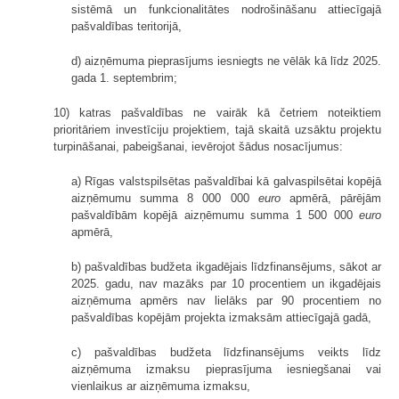
sistēmā un funkcionalitātes nodrošināšanu attiecīgajā
pašvaldības teritorijā,
d) aizņēmuma pieprasījums iesniegts ne vēlāk kā līdz 2025.
gada 1. septembrim;
10) katras pašvaldības ne vairāk kā četriem noteiktiem
prioritāriem investīciju projektiem, tajā skaitā uzsāktu projektu
turpināšanai, pabeigšanai, ievērojot šādus nosacījumus:
a) Rīgas valstspilsētas pašvaldībai kā galvaspilsētai kopējā
aizņēmumu summa 8 000 000
euro
apmērā, pārējām
pašvaldībām kopējā aizņēmumu summa 1 500 000
euro
apmērā,
b) pašvaldības budžeta ikgadējais līdzfinansējums, sākot ar
2025. gadu, nav mazāks par 10 procentiem un ikgadējais
aizņēmuma apmērs nav lielāks par 90 procentiem no
pašvaldības kopējām projekta izmaksām attiecīgajā gadā,
c) pašvaldības budžeta līdzfinansējums veikts līdz
aizņēmuma izmaksu pieprasījuma iesniegšanai vai
vienlaikus ar aizņēmuma izmaksu,