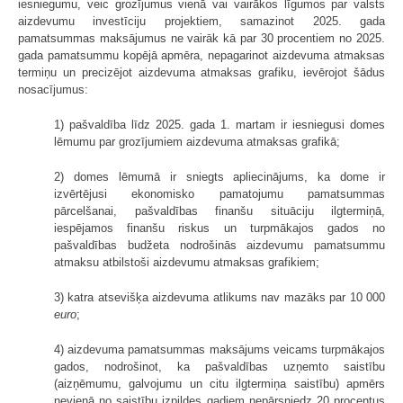
iesniegumu, veic grozījumus vienā vai vairākos līgumos par valsts
aizdevumu investīciju projektiem, samazinot 2025. gada
pamatsummas maksājumus ne vairāk kā par 30 procentiem no 2025.
gada pamatsummu kopējā apmēra, nepagarinot aizdevuma atmaksas
termiņu un precizējot aizdevuma atmaksas grafiku, ievērojot šādus
nosacījumus:
1) pašvaldība līdz 2025. gada 1. martam ir iesniegusi domes
lēmumu par grozījumiem aizdevuma atmaksas grafikā;
2) domes lēmumā ir sniegts apliecinājums, ka dome ir
izvērtējusi ekonomisko pamatojumu pamatsummas
pārcelšanai, pašvaldības finanšu situāciju ilgtermiņā,
iespējamos finanšu riskus un turpmākajos gados no
pašvaldības budžeta nodrošinās aizdevumu pamatsummu
atmaksu atbilstoši aizdevumu atmaksas grafikiem;
3) katra atsevišķa aizdevuma atlikums nav mazāks par 10 000
euro
;
4) aizdevuma pamatsummas maksājums veicams turpmākajos
gados, nodrošinot, ka pašvaldības uzņemto saistību
(aizņēmumu, galvojumu un citu ilgtermiņa saistību) apmērs
nevienā no saistību izpildes gadiem nepārsniedz 20 procentus