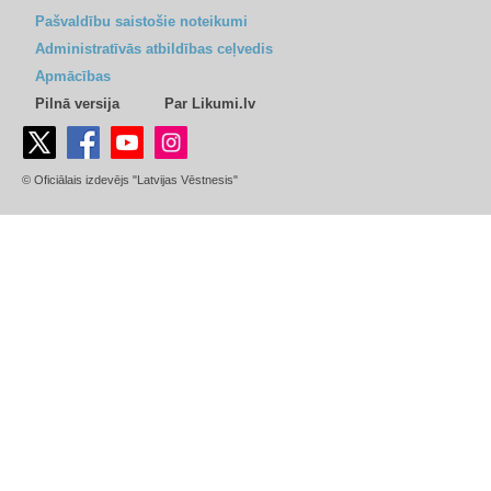
Pašvaldību saistošie noteikumi
Administratīvās atbildības ceļvedis
Apmācības
Pilnā versija
Par Likumi.lv
© Oficiālais izdevējs "Latvijas Vēstnesis"