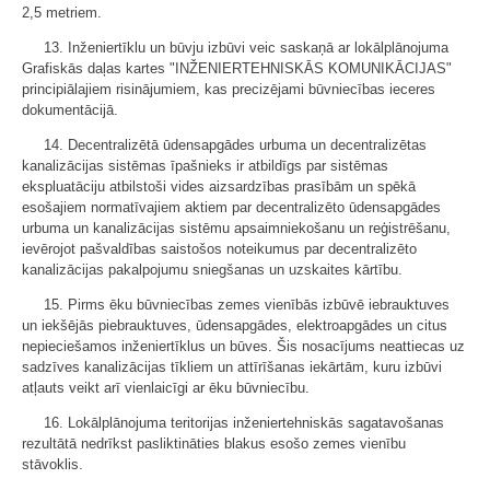
2,5 metriem.
13. Inženiertīklu un būvju izbūvi veic saskaņā ar lokālplānojuma
Grafiskās daļas kartes "INŽENIERTEHNISKĀS KOMUNIKĀCIJAS"
principiālajiem risinājumiem, kas precizējami būvniecības ieceres
dokumentācijā.
14. Decentralizētā ūdensapgādes urbuma un decentralizētas
kanalizācijas sistēmas īpašnieks ir atbildīgs par sistēmas
ekspluatāciju atbilstoši vides aizsardzības prasībām un spēkā
esošajiem normatīvajiem aktiem par decentralizēto ūdensapgādes
urbuma un kanalizācijas sistēmu apsaimniekošanu un reģistrēšanu,
ievērojot pašvaldības saistošos noteikumus par decentralizēto
kanalizācijas pakalpojumu sniegšanas un uzskaites kārtību.
15. Pirms ēku būvniecības zemes vienībās izbūvē iebrauktuves
un iekšējās piebrauktuves, ūdensapgādes, elektroapgādes un citus
nepieciešamos inženiertīklus un būves. Šis nosacījums neattiecas uz
sadzīves kanalizācijas tīkliem un attīrīšanas iekārtām, kuru izbūvi
atļauts veikt arī vienlaicīgi ar ēku būvniecību.
16. Lokālplānojuma teritorijas inženiertehniskās sagatavošanas
rezultātā nedrīkst pasliktināties blakus esošo zemes vienību
stāvoklis.