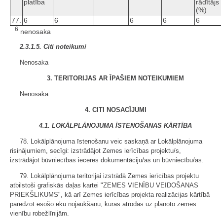
platība
rādītājs
(%)
77.
6
6
6
6
6
6
nenosaka
2.3.1.5. Citi noteikumi
Nenosaka
3. TERITORIJAS AR ĪPAŠIEM NOTEIKUMIEM
Nenosaka
4. CITI NOSACĪJUMI
4.1. LOKĀLPLĀNOJUMA ĪSTENOŠANAS KĀRTĪBA
78. Lokālplānojuma īstenošanu veic saskaņā ar Lokālplānojuma
risinājumiem, secīgi: izstrādājot Zemes ierīcības projektu/s,
izstrādājot būvniecības ieceres dokumentāciju/as un būvniecību/as.
79. Lokālplānojuma teritorijai izstrādā Zemes ierīcības projektu
atbilstoši grafiskās daļas kartei "ZEMES VIENĪBU VEIDOŠANAS
PRIEKŠLIKUMS", kā arī Zemes ierīcības projekta realizācijas kārtībā
paredzot esošo ēku nojaukšanu, kuras atrodas uz plānoto zemes
vienību robežlīnijām.