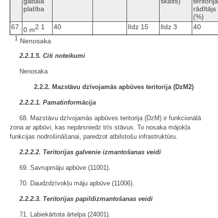
gabala
skaits)
teritorij
platība
rādītājs
(%)
67.
2
1
40
līdz 15
līdz 3
40
0 m
1
Nenosaka
2.2.1.5. Citi noteikumi
Nenosaka
2.2.2. Mazstāvu dzīvojamās apbūves teritorija (DzM2)
2.2.2.1. Pamatinformācija
68. Mazstāvu dzīvojamās apbūves teritorija (DzM) ir funkcionālā
zona ar apbūvi, kas nepārsniedz trīs stāvus. To nosaka mājokļa
funkcijas nodrošināšanai, paredzot atbilstošu infrastruktūru.
2.2.2.2. Teritorijas galvenie izmantošanas veidi
69. Savrupmāju apbūve (11001).
70. Daudzdzīvokļu māju apbūve (11006).
2.2.2.3. Teritorijas papildizmantošanas veidi
71. Labiekārtota ārtelpa (24001).