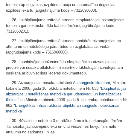
teritorija ap degvielas uzpildes staciju un automašīnu degvielas
uzpildes iekārtu (apgrūtinājuma kods – 7312090600).
26. Lokālplānojuma teritorijā atrodas ekspluatācijas aizsargjoslas
teritorija gar elektrisko tīklu kabeļu līnijām (apgrūtinājuma kods –
7312050201).
27. Lokālplānojuma teritorijā atrodas sanitārās aizsargjoslas ap
atkritumu un notekūdeņu pārstrādes un uzglabāšanas vietām
(apgrūtinājuma kods – 7316060000).
28. Jaunbūvējamo inženiertīklu ekspluatācijas aizsargjoslas
precizē vai nosaka atbilstoši inženiertīklu faktiskajam izvietojumam
saskaņā ar būvniecības ieceres dokumentāciju.
29. Aizsargjoslas nosaka atbilstoši
Aizsargjoslu likumam
, Ministru
kabineta 2006. gada 10. oktobra noteikumiem Nr. 833 "
Ekspluatācijas
aizsargjoslu noteikšanas metodika gar ūdensvadu un kanalizācijas
tīkliem
" un Ministru kabineta 2006. gada 5. decembra noteikumiem Nr.
982 "
Enerģētikas infrastruktūras objektu aizsargjoslu noteikšanas
metodika
".
30. Būvlaide ir noteikta 3 m attālumā no ielu sarkanajām līnijām.
Tā nosaka jaunbūvējamu ēku un citu virszemes būvju minimālo
attālumu no sarkanās līnijas.