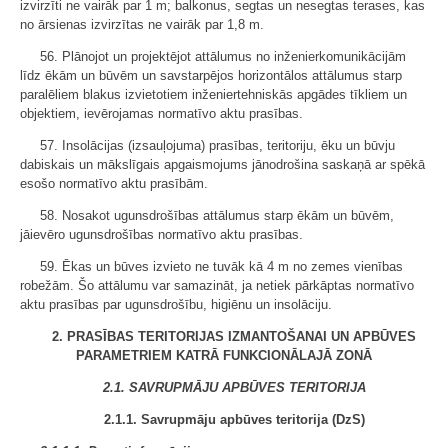
izvirzīti ne vairāk par 1 m; balkonus, segtas un nesegtas terases, kas
no ārsienas izvirzītas ne vairāk par 1,8 m.
56. Plānojot un projektējot attālumus no inženierkomunikācijām
līdz ēkām un būvēm un savstarpējos horizontālos attālumus starp
paralēliem blakus izvietotiem inženiertehniskās apgādes tīkliem un
objektiem, ievērojamas normatīvo aktu prasības.
57. Insolācijas (izsauļojuma) prasības, teritoriju, ēku un būvju
dabiskais un mākslīgais apgaismojums jānodrošina saskaņā ar spēkā
esošo normatīvo aktu prasībām.
58. Nosakot ugunsdrošības attālumus starp ēkām un būvēm,
jāievēro ugunsdrošības normatīvo aktu prasības.
59. Ēkas un būves izvieto ne tuvāk kā 4 m no zemes vienības
robežām. Šo attālumu var samazināt, ja netiek pārkāptas normatīvo
aktu prasības par ugunsdrošību, higiēnu un insolāciju.
2. PRASĪBAS TERITORIJAS IZMANTOŠANAI UN APBŪVES
PARAMETRIEM KATRĀ FUNKCIONĀLAJĀ ZONĀ
2.1. SAVRUPMĀJU APBŪVES TERITORIJA
2.1.1. Savrupmāju apbūves teritorija (DzS)