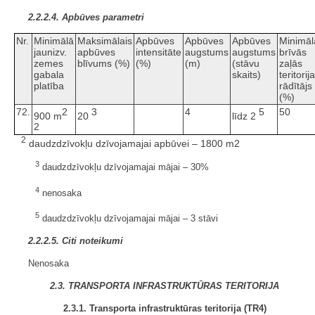
2.2.2.4. Apbūves parametri
Nr.
Minimālā
Maksimālais
Apbūves
Apbūves
Apbūves
Minimāl
jaunizv.
apbūves
intensitāte
augstums
augstums
brīvās
zemes
blīvums (%)
(%)
(m)
(stāvu
zaļās
gabala
skaits)
teritorij
platība
rādītājs
(%)
72.
2
3
4
5
50
900 m
20
līdz 2
2
2
daudzdzīvokļu dzīvojamajai apbūvei – 1800 m
2
3
daudzdzīvokļu dzīvojamajai mājai – 30%
4
nenosaka
5
daudzdzīvokļu dzīvojamajai mājai – 3 stāvi
2.2.2.5. Citi noteikumi
Nenosaka
2.3. TRANSPORTA INFRASTRUKTŪRAS TERITORIJA
2.3.1. Transporta infrastruktūras teritorija (TR4)