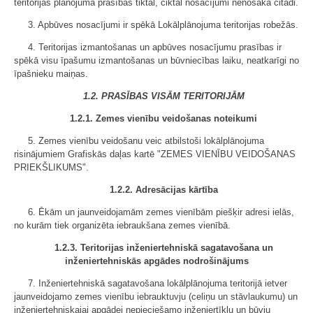
teritorijas plānojuma prasības tiktāl, ciktāl nosacījumi nenosaka citādi.
3. Apbūves nosacījumi ir spēkā Lokālplānojuma teritorijas robežās.
4. Teritorijas izmantošanas un apbūves nosacījumu prasības ir
spēkā visu īpašumu izmantošanas un būvniecības laiku, neatkarīgi no
īpašnieku maiņas.
1.2. PRASĪBAS VISĀM TERITORIJĀM
1.2.1. Zemes vienību veidošanas noteikumi
5. Zemes vienību veidošanu veic atbilstoši lokālplānojuma
risinājumiem Grafiskās daļas kartē "ZEMES VIENĪBU VEIDOŠANAS
PRIEKŠLIKUMS".
1.2.2. Adresācijas kārtība
6. Ēkām un jaunveidojamām zemes vienībām piešķir adresi ielās,
no kurām tiek organizēta iebraukšana zemes vienībā.
1.2.3. Teritorijas inženiertehniskā sagatavošana un
inženiertehniskās apgādes nodrošinājums
7. Inženiertehniskā sagatavošana lokālplānojuma teritorijā ietver
jaunveidojamo zemes vienību iebrauktuvju (celiņu un stāvlaukumu) un
inženiertehniskajai apgādei nepieciešamo inženiertīklu un būvju