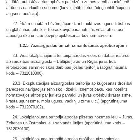
atklātās autostāvvietas apbūvei paredzēto zemes vienības iekšienē –
ar ūdens caurlaidīgu segumu (lai veicinātu lietus ūdeņu infiltrāciju un
augsnes aerāciju).
22. Ēkām un citām būvēm jāparedz iebrauktuves ugunsdzēsības
un glābšanas tehnikai. Iebrauktuvju parametri jāizvēlas atbilstoši
attiecīgo ēku un citu būvju projektēšanas būvnormatīviem.
1.2.5. Aizsargjoslas un citi izmantošanas aprobežojumi
23. Visa lokālplānojuma teritorija atrodas vides un dabas resursu
aizsardzības aizsargjoslā – Baltijas jūras un Rīgas jūras līča
ierobežotas saimnieciskās darbības joslas teritorijā (apgrūtinājuma
kods – 7311010300).
23.1. Ekspluatācijas aizsargjoslas teritorija ap kuģošanas drošībai
paredzēto navigācijas tehnisko līdzekli, izņemot bāku, kas noteikts
normatīvajos aktos par jūrlietu pārvaldi un jūras drošību (krasta zīme,
krasta ugunszīme, molu uguns, vadlīniju zīme u.c.) (apgrūtinājuma
kods – 7312070102).
24. Lokālplānojuma teritorijā atrodas pilsētas nozīmes ielu – Jūras,
Zeltenes un Ostmalas ielu sarkanās līnijas (apgrūtinājuma kods –
7312030100).
25. Lokālplānojuma teritorijā atrodas drošības aizsargjoslas