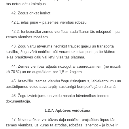
tas netraucētu kaimiņus.
42. Žogus drīkst ierīkot:
42.1. ielas pusē – pa zemes vienības robežu;
42.2. funkcionālai zemes vienības sadalīšanai tās iekšpusē – pa
zemes vienības robežām.
43. Žogu vārtu atvērums nedrīkst traucēt gājēju un transporta
kustību, žoga vārti nedrīkst būt verami uz ielas pusi, ja tie šķērso
ielas brauktuves daļu vai ietvi visā tās platumā.
44. Zemes vienības atļauts nožogot ar caurredzamiem (ne mazāk
kā 70 %) un ne augstākiem par 1,5 m žogiem.
45. Atsevišķu zemes vienību žogu risinājumus, labiekārtojumu un
apstādījumus veido savstarpēji saskanīgā kompozīcijā un dizainā.
46. Žogu izvietojumu un veidu nosaka būvniecības ieceres
dokumentācijā.
1.2.7. Apbūves veidošana
47. Neviena ēkas vai būves daļa nedrīkst projicēties ārpus tās
zemes vienības, uz kuras tā atrodas, robežas, izņemot – ja būve ir