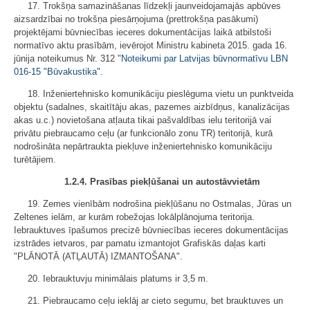
17. Trokšņa samazināšanas līdzekļi jaunveidojamajās apbūves
aizsardzībai no trokšņa piesārņojuma (prettrokšņa pasākumi)
projektējami būvniecības ieceres dokumentācijas laikā atbilstoši
normatīvo aktu prasībām, ievērojot Ministru kabineta 2015. gada 16.
jūnija noteikumus Nr. 312 "
Noteikumi par Latvijas būvnormatīvu LBN
016-15 "Būvakustika"
.
18. Inženiertehnisko komunikāciju pieslēguma vietu un punktveida
objektu (sadalnes, skaitītāju akas, pazemes aizbīdņus, kanalizācijas
akas u.c.) novietošana atļauta tikai pašvaldības ielu teritorijā vai
privātu piebraucamo ceļu (ar funkcionālo zonu TR) teritorijā, kurā
nodrošināta nepārtraukta piekļuve inženiertehnisko komunikāciju
turētājiem.
1.2.4. Prasības piekļūšanai un autostāvvietām
19. Zemes vienībām nodrošina piekļūšanu no Ostmalas, Jūras un
Zeltenes ielām, ar kurām robežojas lokālplānojuma teritorija.
Iebrauktuves īpašumos precizē būvniecības ieceres dokumentācijas
izstrādes ietvaros, par pamatu izmantojot Grafiskās daļas karti
"PLĀNOTĀ (ATĻAUTĀ) IZMANTOŠANA".
20. Iebrauktuvju minimālais platums ir 3,5 m.
21. Piebraucamo ceļu ieklāj ar cieto segumu, bet brauktuves un