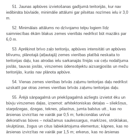
51. Jaunas apbūves izvietošanas gadījumā teritorijās, kur nav
iedibināta būvlaide, minimālie attālumi gar pilsētas nozīmes ielu ir 3,0
m.
52. Minimālais attālums no dzīvojamo telpu logiem līdz
saimniecības ēkām blakus zemes vienībās nedrīkst būt mazāks par
6,0 m.
53. Aprēķinot brīvo zaļo teritoriju, apbūves intensitāti un apbūves
blīvumu, plānotajā (atļautajā) zemes vienības platībā neskaita to
teritorijas daļu, kas atrodas ielu sarkanajās līnijās vai ceļu nodalījuma
joslās, tauvas joslās, virszemes ūdensobjektu aizsargjoslās un mežu
teritorijās, kurās nav plānota apbūve.
54. Vienas zemes vienības brīvās zaļumu teritorijas daļu nedrīkst
uzskatīt par otras zemes vienības brīvās zaļumu teritorijas daļu.
55. Ārējā sānpagalmā un priekšpagalmā aizliegts izvietot ēku un
būvju virszemes daļas, izņemot: arhitektoniskas detaļas – sliekšņus,
starpdzegas, dzegas, teknes, pilastrus, jumta balstus utt., kas no
ārsienas izvirzītas ne vairāk par 0,5 m; funkcionālas un/vai
dekoratīvas būves – nolaižamus saulessargus, markīzes, strūklakas,
skulptūras, žogus un citus labiekārtojuma elementus; kāpnes, kas no
ārsienas izvirzītas ne vairāk par 1,5 m; erkerus, kas no ārsienas