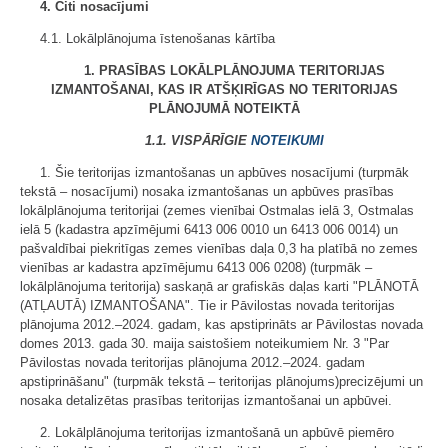
4. Citi nosacījumi
4.1. Lokālplānojuma īstenošanas kārtība
1. PRASĪBAS LOKĀLPLĀNOJUMA TERITORIJAS
IZMANTOŠANAI, KAS IR ATŠĶIRĪGAS NO TERITORIJAS
PLĀNOJUMĀ NOTEIKTĀ
1.1. VISPĀRĪGIE
NOTEIKUMI
1. Šie teritorijas izmantošanas un apbūves nosacījumi (turpmāk
tekstā – nosacījumi) nosaka izmantošanas un apbūves prasības
lokālplānojuma teritorijai (zemes vienībai Ostmalas ielā 3, Ostmalas
ielā 5 (kadastra apzīmējumi 6413 006 0010 un 6413 006 0014) un
pašvaldībai piekritīgas zemes vienības daļa 0,3 ha platībā no zemes
vienības ar kadastra apzīmējumu 6413 006 0208) (turpmāk –
lokālplānojuma teritorija) saskaņā ar grafiskās daļas karti "PLĀNOTĀ
(ATĻAUTĀ) IZMANTOŠANA". Tie ir Pāvilostas novada teritorijas
plānojuma 2012.–2024. gadam, kas apstiprināts ar Pāvilostas novada
domes 2013. gada 30. maija saistošiem noteikumiem Nr. 3 "Par
Pāvilostas novada teritorijas plānojuma 2012.–2024. gadam
apstiprināšanu" (turpmāk tekstā – teritorijas plānojums)precizējumi un
nosaka detalizētas prasības teritorijas izmantošanai un apbūvei.
2. Lokālplānojuma teritorijas izmantošanā un apbūvē piemēro