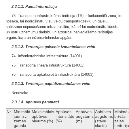
2.3.1.1. Pamatinformācija
73. Transporta infrastruktūras teritorija (TR) ir funkcionālā zona, ko
nosaka, lai nodrošinātu visu veidu transportlīdzekļu un gājēju
satiksmei nepieciešamo infrastruktūru, kā arī lai nodrošinātu lidostu
un ostu uzņēmumu darbību un attīstībai nepieciešamo teritorijas
organizāciju un inženiertehnisko apgādi.
2.3.1.2. Teritorijas galvenie izmantošanas veidi
74. Inženiertehniskā infrastruktūra (14001).
75. Transporta lineārā infrastruktūra (14002).
76. Transporta apkalpojošā infrastruktūra (14003).
2.3.1.3. Teritorijas papildizmantošanas veidi
Nenosaka
2.3.1.4. Apbūves parametri
Nr.
Minimālā
Maksimālais
Apbūves
Apbūves
Apbūves
Minimāl
jaunizv.
apbūves
intensitāte
augstums
augstums
brīvās
zemes
blīvums (%)
(%)
(m)
(stāvu
zaļās
gabala
skaits)
teritorij