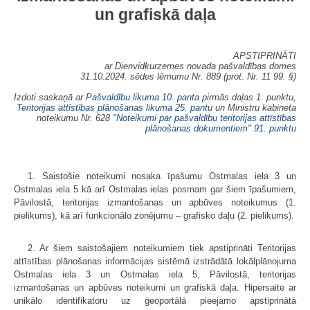
un grafiskā daļa
APSTIPRINĀTI
ar Dienvidkurzemes novada pašvaldības domes
31.10.2024. sēdes lēmumu Nr. 889 (prot. Nr. 11 99. §)
Izdoti saskaņā ar
Pašvaldību likuma
10. panta
pirmās daļas 1. punktu,
Teritorijas attīstības plānošanas likuma
25. pantu
un Ministru kabineta
noteikumu Nr. 628 "
Noteikumi par pašvaldību teritorijas attīstības
plānošanas dokumentiem
"
91. punktu
1. Saistošie noteikumi nosaka īpašumu Ostmalas iela 3 un
Ostmalas iela 5 kā arī Ostmalas ielas posmam gar šiem īpašumiem,
Pāvilostā, teritorijas izmantošanas un apbūves noteikumus (1.
pielikums), kā arī funkcionālo zonējumu – grafisko daļu (2. pielikums).
2. Ar šiem saistošajiem noteikumiem tiek apstiprināti Teritorijas
attīstības plānošanas informācijas sistēmā izstrādātā lokālplānojuma
Ostmalas iela 3 un Ostmalas iela 5, Pāvilostā, teritorijas
izmantošanas un apbūves noteikumi un grafiskā daļa. Hipersaite ar
unikālo identifikatoru uz ģeoportālā pieejamo apstiprinātā