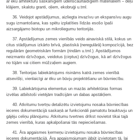
ar ēku arhitektūru saskanīgiem ūdenscaurlaidīgiem materiāliem – dēļu
klājiem, skalotu granti, oļiem, ekobruģi u.tml.
36. Veidojot apstādījumus, aizliegta invazīvu un ekspansīvu augu
sugu izmantošana, kas spētu izplatīties līdzās esošo īpaši
aizsargājamo biotopu un mikroliegumu teritorijās.
37. Apstādījumus zemes vienībās veido ainaviskā stilā, kokus un
citus stādījumus izkārto brīvā, plastiskā (neregulārā) kompozīcijā, bez
regulārām ģeometriskām formām (rindām u.tml.). Apstādījumos
neizmanto dzīvžogus, veidotus (cirptus) dzīvžogus, kā arī dzīvžogus
no tūjām vai citiem mūžzaļiem augiem.
38. Teritorijas labiekārtojums risināms katrā zemes vienībā
atsevišķi, vienlaicīgi ar ēku un būvju projektēšanu un būvniecību.
39. Labiekārtojuma elementus un mazās arhitektūras formas
izvēlas atbilstoši vietējām tradīcijām un dabas apstākļiem.
40. Atkritumu tvertņu detalizētu izvietojumu nosaka būvniecības
ieceres dokumentācijā saskaņā ar funkcionāli pamatotu brauktuvju un
gājēju celiņu plānojumu. Atkritumu tvertnes drīkst novietot tikai tajā
zemes vienībā, kuras apkalpošanai tās nepieciešamas.
41. Āra apgaismes ķermeņu izvietojumu nosaka būvniecības
ieceres dokumentācijā. Āra apgaismojumam jābūt izvietotam tā, lai