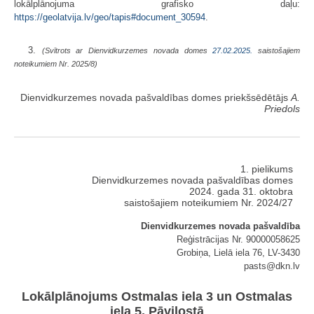
lokālplānojuma grafisko daļu:
https://geolatvija.lv/geo/tapis#document_30594
.
3.
(Svītrots ar Dienvidkurzemes novada domes
27.02.2025.
saistošajiem
noteikumiem Nr. 2025/8)
Dienvidkurzemes novada pašvaldības domes priekšsēdētājs
A.
Priedols
1. pielikums
Dienvidkurzemes novada pašvaldības domes
2024. gada 31. oktobra
saistošajiem noteikumiem Nr. 2024/27
Dienvidkurzemes novada pašvaldība
Reģistrācijas Nr. 90000058625
Grobiņa, Lielā iela 76, LV-3430
pasts@dkn.lv
Lokālplānojums Ostmalas iela 3 un Ostmalas
iela 5, Pāvilostā