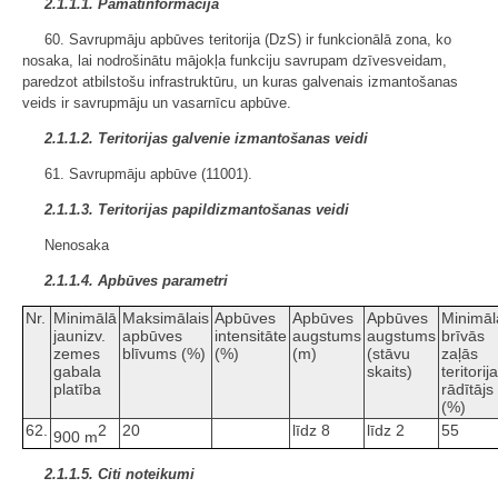
2.1.1.1. Pamatinformācija
60. Savrupmāju apbūves teritorija (DzS) ir funkcionālā zona, ko
nosaka, lai nodrošinātu mājokļa funkciju savrupam dzīvesveidam,
paredzot atbilstošu infrastruktūru, un kuras galvenais izmantošanas
veids ir savrupmāju un vasarnīcu apbūve.
2.1.1.2. Teritorijas galvenie izmantošanas veidi
61. Savrupmāju apbūve (11001).
2.1.1.3. Teritorijas papildizmantošanas veidi
Nenosaka
2.1.1.4. Apbūves parametri
Nr.
Minimālā
Maksimālais
Apbūves
Apbūves
Apbūves
Minimāl
jaunizv.
apbūves
intensitāte
augstums
augstums
brīvās
zemes
blīvums (%)
(%)
(m)
(stāvu
zaļās
gabala
skaits)
teritorij
platība
rādītājs
(%)
62.
2
20
līdz 8
līdz 2
55
900 m
2.1.1.5. Citi noteikumi