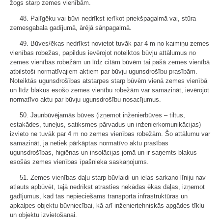
žogs starp zemes vienībām.
48. Palīgēku vai būvi nedrīkst ierīkot priekšpagalmā vai, stūra
zemesgabala gadījumā, ārējā sānpagalmā.
49. Būves/ēkas nedrīkst novietot tuvāk par 4 m no kaimiņu zemes
vienības robežas, papildus ievērojot noteiktos būvju attālumus no
zemes vienības robežām un līdz citām būvēm tai pašā zemes vienībā
atbilstoši normatīvajiem aktiem par būvju ugunsdrošību prasībām.
Noteiktās ugunsdrošības atstarpes starp būvēm vienā zemes vienībā
un līdz blakus esošo zemes vienību robežām var samazināt, ievērojot
normatīvo aktu par būvju ugunsdrošību nosacījumus.
50. Jaunbūvējamās būves (izņemot inženierbūves – tiltus,
estakādes, tuneļus, satiksmes pārvadus un inženierkomunikācijas)
izvieto ne tuvāk par 4 m no zemes vienības robežām. Šo attālumu var
samazināt, ja netiek pārkāptas normatīvo aktu prasības
ugunsdrošības, higiēnas un insolācijas jomā un ir saņemts blakus
esošās zemes vienības īpašnieka saskaņojums.
51. Zemes vienības daļu starp būvlaidi un ielas sarkano līniju nav
atļauts apbūvēt, tajā nedrīkst atrasties nekādas ēkas daļas, izņemot
gadījumus, kad tas nepieciešams transporta infrastruktūras un
apkalpes objektu būvniecībai, kā arī inženiertehniskās apgādes tīklu
un objektu izvietošanai.