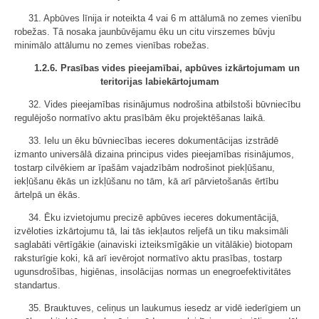
31. Apbūves līnija ir noteikta 4 vai 6 m attālumā no zemes vienību
robežas. Tā nosaka jaunbūvējamu ēku un citu virszemes būvju
minimālo attālumu no zemes vienības robežas.
1.2.6. Prasības vides pieejamībai, apbūves izkārtojumam un
teritorijas labiekārtojumam
32. Vides pieejamības risinājumus nodrošina atbilstoši būvniecību
regulējošo normatīvo aktu prasībām ēku projektēšanas laikā.
33. Ielu un ēku būvniecības ieceres dokumentācijas izstrādē
izmanto universālā dizaina principus vides pieejamības risinājumos,
tostarp cilvēkiem ar īpašām vajadzībām nodrošinot piekļūšanu,
iekļūšanu ēkās un izkļūšanu no tām, kā arī pārvietošanās ērtību
ārtelpā un ēkās.
34. Ēku izvietojumu precizē apbūves ieceres dokumentācijā,
izvēloties izkārtojumu tā, lai tās iekļautos reljefā un tiku maksimāli
saglabāti vērtīgākie (ainaviski izteiksmīgākie un vitālākie) biotopam
raksturīgie koki, kā arī ievērojot normatīvo aktu prasības, tostarp
ugunsdrošības, higiēnas, insolācijas normas un enegroefektivitātes
standartus.
35. Brauktuves, celiņus un laukumus iesedz ar vidē iederīgiem un