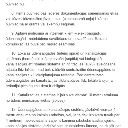
būvniecību.
8. Pirms būvniecības ieceres dokumentācijas saņemšanas ēkas
vai būves būvniecībai jāveic ielas (piebraucamā ceļa) I kārtas
būvniecība ar grants vai šķembu segumu.
9. Apbūvi nodrošina ar inženiertīkliem – elektroapgādi,
ūdensapgādi, notekūdeņu savākšanu un novadīšanu. Sakaru
komunikācijas būvē pēc nepieciešamības.
10. Lokālās ūdensapgādes (ūdens spice) un kanalizācijas
sistēmas (hermētiski krājrezervuāri (septiķi) vai bioloģiskā
kanalizācijas attīrīšanas sistēma ar infiltrācijas lauku) izveidošana
atļauta līdz brīdim, kad tiek izbūvēti centralizētie ūdensapgādes un
kanalizācijas tīkli lokālplānojuma teritorijā. Pēc centralizēto
ūdensapgādes un kanalizācijas tīklu izbūves līdz lokālplānojuma
teritorijai pieslēgums tiem ir obligāts.
11. Kanalizācijas sistēmas ir jāizbūvē vismaz 10 metru attālumā
no ūdens ņemšanas vietas (spices).
12. Ūdensapgādes un kanalizācijas sistēma jāizbūvē vismaz 4
metru attālumā no kaimiņu robežas, vai, ja tā tiek izbūvēta tuvāk par
4 metriem, nepieciešams saņemt kaimiņu rakstisku saskaņojumu.
kanalizācijas sistēma jāizbūvē virs gruntsūdens līmeņa, ne dziļāk par