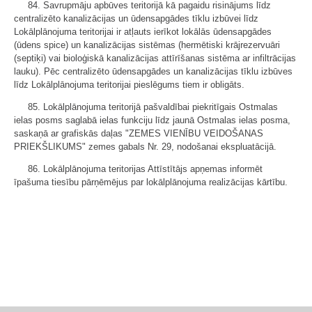
84. Savrupmāju apbūves teritorijā kā pagaidu risinājums līdz
centralizēto kanalizācijas un ūdensapgādes tīklu izbūvei līdz
Lokālplānojuma teritorijai ir atļauts ierīkot lokālās ūdensapgādes
(ūdens spice) un kanalizācijas sistēmas (hermētiski krājrezervuāri
(septiķi) vai bioloģiskā kanalizācijas attīrīšanas sistēma ar infiltrācijas
lauku). Pēc centralizēto ūdensapgādes un kanalizācijas tīklu izbūves
līdz Lokālplānojuma teritorijai pieslēgums tiem ir obligāts.
85. Lokālplānojuma teritorijā pašvaldībai piekritīgais Ostmalas
ielas posms saglabā ielas funkciju līdz jaunā Ostmalas ielas posma,
saskaņā ar grafiskās daļas "ZEMES VIENĪBU VEIDOŠANAS
PRIEKŠLIKUMS" zemes gabals Nr. 29, nodošanai ekspluatācijā.
86. Lokālplānojuma teritorijas Attīstītājs apņemas informēt
īpašuma tiesību pārņēmējus par lokālplānojuma realizācijas kārtību.