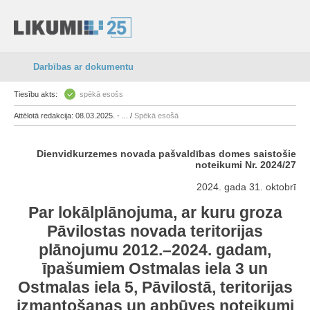
Darbības ar dokumentu
Tiesību akts:
spēkā esošs
Attēlotā redakcija: 08.03.2025. - ... /
Spēkā esošā
Dienvidkurzemes novada pašvaldības domes saistošie
noteikumi Nr. 2024/27
2024. gada 31. oktobrī
Par lokālplānojuma, ar kuru groza
Pāvilostas novada teritorijas
plānojumu 2012.–2024. gadam,
īpašumiem Ostmalas iela 3 un
Ostmalas iela 5, Pāvilostā, teritorijas
izmantošanas un apbūves noteikumi