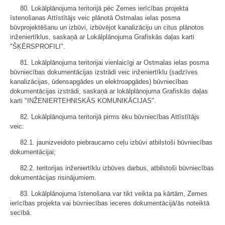
80. Lokālplānojuma teritorijā pēc Zemes ierīcības projekta
īstenošanas Attīstītājs veic plānotā Ostmalas ielas posma
būvprojektēšanu un izbūvi, izbūvējot kanalizāciju un citus plānotos
inženiertīklus, saskaņā ar Lokālplānojuma Grafiskās daļas karti
"ŠĶĒRSPROFILI".
81. Lokālplānojuma teritorijai vienlaicīgi ar Ostmalas ielas posma
būvniecības dokumentācijas izstrādi veic inženiertīklu (sadzīves
kanalizācijas, ūdensapgādes un elektroapgādes) būvniecības
dokumentācijas izstrādi, saskaņā ar lokālplānojuma Grafiskās daļas
karti "INŽENIERTEHNISKĀS KOMUNIKĀCIJAS".
82. Lokālplānojuma teritorijā pirms ēku būvniecības Attīstītājs
veic:
82.1. jaunizveidoto piebraucamo ceļu izbūvi atbilstoši būvniecības
dokumentācijai;
82.2. teritorijas inženiertīklu izbūves darbus, atbilstoši būvniecības
dokumentācijas risinājumiem.
83. Lokālplānojuma īstenošana var tikt veikta pa kārtām, Zemes
ierīcības projekta vai būvniecības ieceres dokumentācijā/ās noteiktā
secībā.