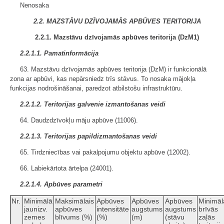
Nenosaka
2.2. MAZSTĀVU DZĪVOJAMĀS APBŪVES TERITORIJA
2.2.1. Mazstāvu dzīvojamās apbūves teritorija (DzM1)
2.2.1.1. Pamatinformācija
63. Mazstāvu dzīvojamās apbūves teritorija (DzM) ir funkcionālā
zona ar apbūvi, kas nepārsniedz trīs stāvus. To nosaka mājokļa
funkcijas nodrošināšanai, paredzot atbilstošu infrastruktūru.
2.2.1.2. Teritorijas galvenie izmantošanas veidi
64. Daudzdzīvokļu māju apbūve (11006).
2.2.1.3. Teritorijas papildizmantošanas veidi
65. Tirdzniecības vai pakalpojumu objektu apbūve (12002).
66. Labiekārtota ārtelpa (24001).
2.2.1.4. Apbūves parametri
Nr.
Minimālā
Maksimālais
Apbūves
Apbūves
Apbūves
Minimāl
jaunizv.
apbūves
intensitāte
augstums
augstums
brīvās
zemes
blīvums (%)
(%)
(m)
(stāvu
zaļās