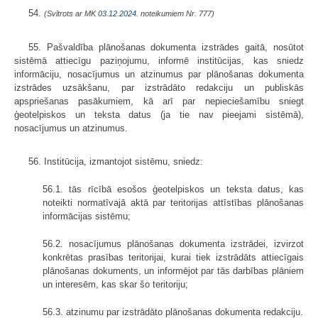
54.
(Svītrots ar MK
03.12.2024.
noteikumiem Nr. 777)
55. Pašvaldība plānošanas dokumenta izstrādes gaitā, nosūtot
sistēmā attiecīgu paziņojumu, informē institūcijas, kas sniedz
informāciju, nosacījumus un atzinumus par plānošanas dokumenta
izstrādes uzsākšanu, par izstrādāto redakciju un publiskās
apspriešanas pasākumiem, kā arī par nepieciešamību sniegt
ģeotelpiskos un teksta datus (ja tie nav pieejami sistēmā),
nosacījumus un atzinumus.
56. Institūcija, izmantojot sistēmu, sniedz:
56.1. tās rīcībā esošos ģeotelpiskos un teksta datus, kas
noteikti normatīvajā aktā par teritorijas attīstības plānošanas
informācijas sistēmu;
56.2. nosacījumus plānošanas dokumenta izstrādei, izvirzot
konkrētas prasības teritorijai, kurai tiek izstrādāts attiecīgais
plānošanas dokuments, un informējot par tās darbības plāniem
un interesēm, kas skar šo teritoriju;
56.3. atzinumu par izstrādāto plānošanas dokumenta redakciju.