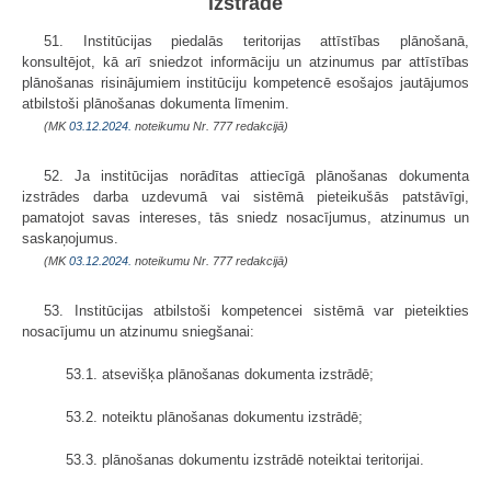
izstrādē
51. Institūcijas piedalās teritorijas attīstības plānošanā,
konsultējot, kā arī sniedzot informāciju un atzinumus par attīstības
plānošanas risinājumiem institūciju kompetencē esošajos jautājumos
atbilstoši plānošanas dokumenta līmenim.
(MK
03.12.2024.
noteikumu Nr. 777 redakcijā)
52. Ja institūcijas norādītas attiecīgā plānošanas dokumenta
izstrādes darba uzdevumā vai sistēmā pieteikušās patstāvīgi,
pamatojot savas intereses, tās sniedz nosacījumus, atzinumus un
saskaņojumus.
(MK
03.12.2024.
noteikumu Nr. 777 redakcijā)
53. Institūcijas atbilstoši kompetencei sistēmā var pieteikties
nosacījumu un atzinumu sniegšanai:
53.1. atsevišķa plānošanas dokumenta izstrādē;
53.2. noteiktu plānošanas dokumentu izstrādē;
53.3. plānošanas dokumentu izstrādē noteiktai teritorijai.