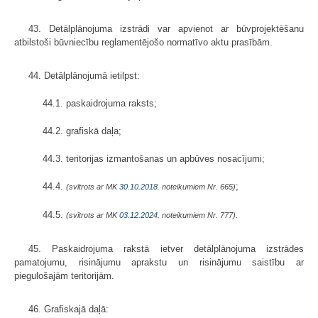
43. Detālplānojuma izstrādi var apvienot ar būvprojektēšanu
atbilstoši būvniecību reglamentējošo normatīvo aktu prasībām.
44. Detālplānojumā ietilpst:
44.1. paskaidrojuma raksts;
44.2. grafiskā daļa;
44.3. teritorijas izmantošanas un apbūves nosacījumi;
44.4.
;
(svītrots ar MK
30.10.2018.
noteikumiem Nr. 665)
44.5.
(svītrots ar MK
03.12.2024.
noteikumiem Nr. 777).
45. Paskaidrojuma rakstā ietver detālplānojuma izstrādes
pamatojumu, risinājumu aprakstu un risinājumu saistību ar
piegulošajām teritorijām.
46. Grafiskajā daļā: