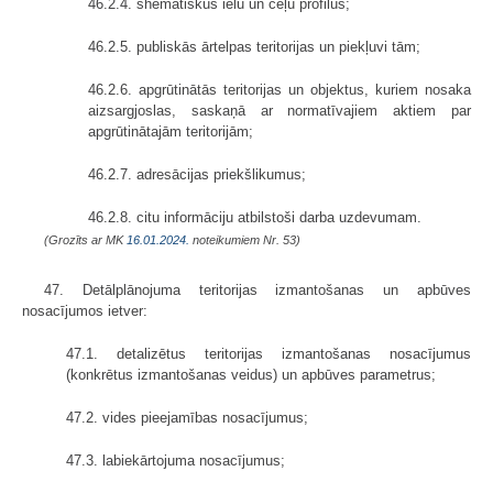
46.2.4. shematiskus ielu un ceļu profilus;
46.2.5. publiskās ārtelpas teritorijas un piekļuvi tām;
46.2.6. apgrūtinātās teritorijas un objektus, kuriem nosaka
aizsargjoslas, saskaņā ar normatīvajiem aktiem par
apgrūtinātajām teritorijām;
46.2.7. adresācijas priekšlikumus;
46.2.8. citu informāciju atbilstoši darba uzdevumam.
(Grozīts ar MK
16.01.2024.
noteikumiem Nr. 53)
47. Detālplānojuma teritorijas izmantošanas un apbūves
nosacījumos ietver:
47.1. detalizētus teritorijas izmantošanas nosacījumus
(konkrētus izmantošanas veidus) un apbūves parametrus;
47.2. vides pieejamības nosacījumus;
47.3. labiekārtojuma nosacījumus;