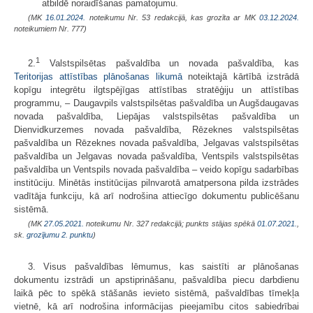
atbildē noraidīšanas pamatojumu.
(MK
16.01.2024.
noteikumu Nr. 53 redakcijā, kas grozīta ar MK
03.12.2024.
noteikumiem Nr. 777)
1
2.
Valstspilsētas pašvaldība un novada pašvaldība, kas
Teritorijas attīstības plānošanas likumā
noteiktajā kārtībā izstrādā
kopīgu integrētu ilgtspējīgas attīstības stratēģiju un attīstības
programmu, – Daugavpils valstspilsētas pašvaldība un Augšdaugavas
novada pašvaldība, Liepājas valstspilsētas pašvaldība un
Dienvidkurzemes novada pašvaldība, Rēzeknes valstspilsētas
pašvaldība un Rēzeknes novada pašvaldība, Jelgavas valstspilsētas
pašvaldība un Jelgavas novada pašvaldība, Ventspils valstspilsētas
pašvaldība un Ventspils novada pašvaldība – veido kopīgu sadarbības
institūciju. Minētās institūcijas pilnvarotā amatpersona pilda izstrādes
vadītāja funkciju, kā arī nodrošina attiecīgo dokumentu publicēšanu
sistēmā.
(MK
27.05.2021.
noteikumu Nr. 327 redakcijā; punkts stājas spēkā
01.07.2021.
,
sk.
grozījumu 2. punktu
)
3. Visus pašvaldības lēmumus, kas saistīti ar plānošanas
dokumentu izstrādi un apstiprināšanu, pašvaldība piecu darbdienu
laikā pēc to spēkā stāšanās ievieto sistēmā, pašvaldības tīmekļa
vietnē, kā arī nodrošina informācijas pieejamību citos sabiedrībai