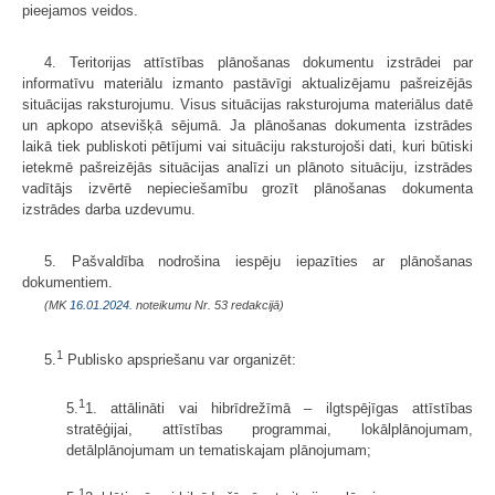
pieejamos veidos.
4. Teritorijas attīstības plānošanas dokumentu izstrādei par
informatīvu materiālu izmanto pastāvīgi aktualizējamu pašreizējās
situācijas raksturojumu. Visus situācijas raksturojuma materiālus datē
un apkopo atsevišķā sējumā. Ja plānošanas dokumenta izstrādes
laikā tiek publiskoti pētījumi vai situāciju raksturojoši dati, kuri būtiski
ietekmē pašreizējās situācijas analīzi un plānoto situāciju, izstrādes
vadītājs izvērtē nepieciešamību grozīt plānošanas dokumenta
izstrādes darba uzdevumu.
5. Pašvaldība nodrošina iespēju iepazīties ar plānošanas
dokumentiem.
(MK
16.01.2024.
noteikumu Nr. 53 redakcijā)
1
5.
Publisko apspriešanu var organizēt:
1
5.
1. attālināti vai hibrīdrežīmā – ilgtspējīgas attīstības
stratēģijai, attīstības programmai, lokālplānojumam,
detālplānojumam un tematiskajam plānojumam;
1