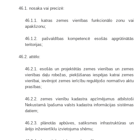
46.1. nosaka vai precizē:
46.1.1. katras zemes vienības funkcionālo zonu vai
apakšzonu;
46.1.2. pašvaldības kompetencē esošās apgrūtinātās
teritorijas;
46.2. attēlo:
46.2.1. esošās un projektētās zemes vienības un zemes
vienības daļu robežas, piekļūšanas iespējas katrai zemes
vienībai, ievērojot zemes ierīcību regulējošo normatīvo aktu
prasības;
46.2.2. zemes vienību kadastra apzīmējumus atbilstoši
Nekustamā īpašuma valsts kadastra informācijas sistēmas
datiem;
46.2.3. plānotās apbūves, satiksmes infrastruktūras un
ārējo inženiertīklu izvietojuma shēmu;