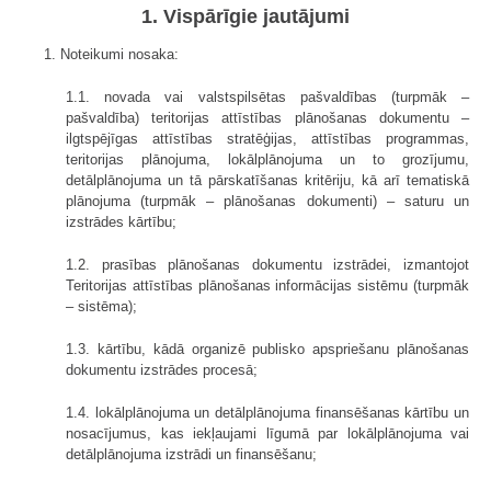
1. Vispārīgie jautājumi
1. Noteikumi nosaka:
1.1. novada vai valstspilsētas pašvaldības (turpmāk –
pašvaldība) teritorijas attīstības plānošanas dokumentu –
ilgtspējīgas attīstības stratēģijas, attīstības programmas,
teritorijas plānojuma, lokālplānojuma un to grozījumu,
detālplānojuma un tā pārskatīšanas kritēriju, kā arī tematiskā
plānojuma (turpmāk – plānošanas dokumenti) – saturu un
izstrādes kārtību;
1.2. prasības plānošanas dokumentu izstrādei, izmantojot
Teritorijas attīstības plānošanas informācijas sistēmu (turpmāk
– sistēma);
1.3. kārtību, kādā organizē publisko apspriešanu plānošanas
dokumentu izstrādes procesā;
1.4. lokālplānojuma un detālplānojuma finansēšanas kārtību un
nosacījumus, kas iekļaujami līgumā par lokālplānojuma vai
detālplānojuma izstrādi un finansēšanu;