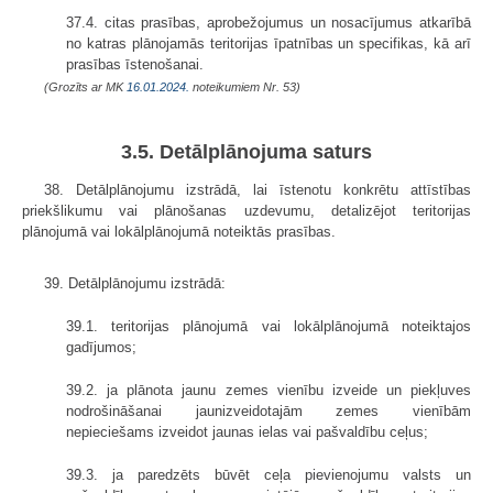
37.4. citas prasības, aprobežojumus un nosacījumus atkarībā
no katras plānojamās teritorijas īpatnības un specifikas, kā arī
prasības īstenošanai.
(Grozīts ar MK
16.01.2024.
noteikumiem Nr. 53)
3.5. Detālplānojuma saturs
38. Detālplānojumu izstrādā, lai īstenotu konkrētu attīstības
priekšlikumu vai plānošanas uzdevumu, detalizējot teritorijas
plānojumā vai lokālplānojumā noteiktās prasības.
39. Detālplānojumu izstrādā:
39.1. teritorijas plānojumā vai lokālplānojumā noteiktajos
gadījumos;
39.2. ja plānota jaunu zemes vienību izveide un piekļuves
nodrošināšanai jaunizveidotajām zemes vienībām
nepieciešams izveidot jaunas ielas vai pašvaldību ceļus;
39.3. ja paredzēts būvēt ceļa pievienojumu valsts un