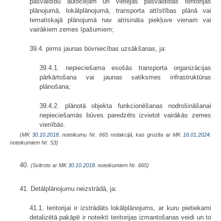
pašvaldību autoceļam un vietējās pašvaldības teritorijas
plānojumā, lokālplānojumā, transporta attīstības plānā vai
tematiskajā plānojumā nav atrisināta piekļuve vienam vai
vairākiem zemes īpašumiem;
39.4. pirms jaunas būvniecības uzsākšanas, ja:
39.4.1. nepieciešama esošās transporta organizācijas
pārkārtošana vai jaunas satiksmes infrastruktūras
plānošana;
39.4.2. plānotā objekta funkcionēšanas nodrošināšanai
nepieciešamās būves paredzēts izvietot vairākās zemes
vienībās.
(MK
30.10.2018.
noteikumu Nr. 665 redakcijā, kas grozīta ar MK
16.01.2024.
noteikumiem Nr. 53)
40.
(Svītrots ar MK
30.10.2018.
noteikumiem Nr. 665)
41. Detālplānojumu neizstrādā, ja:
41.1. teritorijai ir izstrādāts lokālplānojums, ar kuru pietiekami
detalizētā pakāpē ir noteikti teritorijas izmantošanas veidi un to