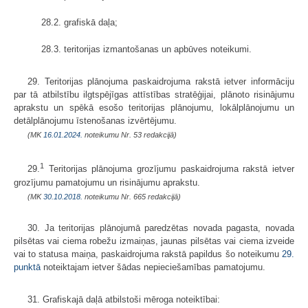
28.2. grafiskā daļa;
28.3. teritorijas izmantošanas un apbūves noteikumi.
29. Teritorijas plānojuma paskaidrojuma rakstā ietver informāciju
par tā atbilstību ilgtspējīgas attīstības stratēģijai, plānoto risinājumu
aprakstu un spēkā esošo teritorijas plānojumu, lokālplānojumu un
detālplānojumu īstenošanas izvērtējumu.
(MK
16.01.2024.
noteikumu Nr. 53 redakcijā)
1
29.
Teritorijas plānojuma grozījumu paskaidrojuma rakstā ietver
grozījumu pamatojumu un risinājumu aprakstu.
(MK
30.10.2018.
noteikumu Nr. 665 redakcijā)
30. Ja teritorijas plānojumā paredzētas novada pagasta, novada
pilsētas vai ciema robežu izmaiņas, jaunas pilsētas vai ciema izveide
vai to statusa maiņa, paskaidrojuma rakstā papildus šo noteikumu
29.
punktā
noteiktajam ietver šādas nepieciešamības pamatojumu.
31. Grafiskajā daļā atbilstoši mēroga noteiktībai: