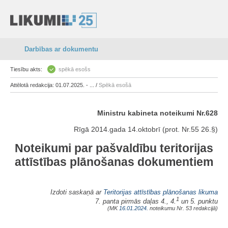
Darbības ar dokumentu
Tiesību akts:
spēkā esošs
Attēlotā redakcija: 01.07.2025. - ... /
Spēkā esošā
Ministru kabineta noteikumi Nr.628
Rīgā 2014.gada 14.oktobrī (prot. Nr.55 26.§)
Noteikumi par pašvaldību teritorijas
attīstības plānošanas dokumentiem
Izdoti saskaņā ar
Teritorijas attīstības plānošanas likuma
1
7. panta pirmās daļas 4., 4.
un 5. punktu
(MK
16.01.2024.
noteikumu Nr. 53 redakcijā)