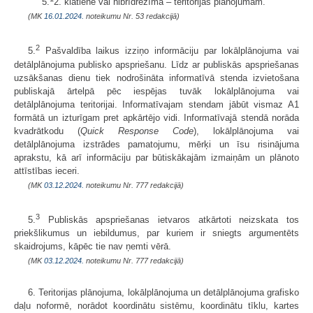
5.
2. klātienē vai hibrīdrežīmā – teritorijas plānojumam.
(MK
16.01.2024.
noteikumu Nr. 53 redakcijā)
2
5.
Pašvaldība laikus izziņo informāciju par lokālplānojuma vai
detālplānojuma publisko apspriešanu. Līdz ar publiskās apspriešanas
uzsākšanas dienu tiek nodrošināta informatīvā stenda izvietošana
publiskajā ārtelpā pēc iespējas tuvāk lokālplānojuma vai
detālplānojuma teritorijai. Informatīvajam stendam jābūt vismaz A1
formātā un izturīgam pret apkārtējo vidi. Informatīvajā stendā norāda
kvadrātkodu (
Quick Response Code
), lokālplānojuma vai
detālplānojuma izstrādes pamatojumu, mērķi un īsu risinājuma
aprakstu, kā arī informāciju par būtiskākajām izmaiņām un plānoto
attīstības ieceri.
(MK
03.12.2024.
noteikumu Nr. 777 redakcijā)
3
5.
Publiskās apspriešanas ietvaros atkārtoti neizskata tos
priekšlikumus un iebildumus, par kuriem ir sniegts argumentēts
skaidrojums, kāpēc tie nav ņemti vērā.
(MK
03.12.2024.
noteikumu Nr. 777 redakcijā)
6. Teritorijas plānojuma, lokālplānojuma un detālplānojuma grafisko
daļu noformē, norādot koordinātu sistēmu, koordinātu tīklu, kartes