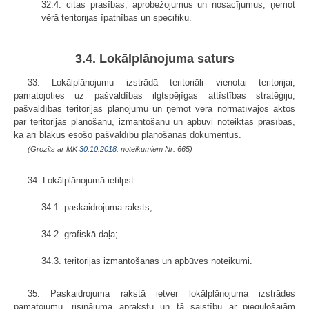
32.4. citas prasības, aprobežojumus un nosacījumus, ņemot
vērā teritorijas īpatnības un specifiku.
3.4. Lokālplānojuma saturs
33. Lokālplānojumu izstrādā teritoriāli vienotai teritorijai,
pamatojoties uz pašvaldības ilgtspējīgas attīstības stratēģiju,
pašvaldības teritorijas plānojumu un ņemot vērā normatīvajos aktos
par teritorijas plānošanu, izmantošanu un apbūvi noteiktās prasības,
kā arī blakus esošo pašvaldību plānošanas dokumentus.
(Grozīts ar MK
30.10.2018.
noteikumiem Nr. 665)
34. Lokālplānojumā ietilpst:
34.1. paskaidrojuma raksts;
34.2. grafiskā daļa;
34.3. teritorijas izmantošanas un apbūves noteikumi.
35. Paskaidrojuma rakstā ietver lokālplānojuma izstrādes
pamatojumu, risinājuma aprakstu un tā saistību ar piegulošajām