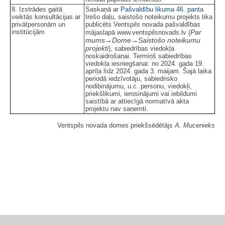
8. Izstrādes gaitā
Saskaņā ar
Pašvaldību likuma
46. panta
veiktās konsultācijas ar
trešo daļu, saistošo noteikumu projekts tika
privātpersonām un
publicēts Ventspils novada pašvaldības
institūcijām
Par
mājaslapā www.ventspilsnovads.lv (
mums→Dome→Saistošo noteikumu
projekti
), sabiedrības viedokļa
noskaidrošanai. Termiņš sabiedrības
viedokļa iesniegšanai: no 2024. gada 19.
aprīļa līdz 2024. gada 3. maijam. Šajā laika
periodā iedzīvotāju, sabiedrisko
nodibinājumu, u.c. personu, viedokļi,
priekšlikumi, ierosinājumi vai iebildumi
saistībā ar attiecīgā normatīvā akta
projektu nav saņemti.
Ventspils novada domes priekšsēdētājs
A. Mucenieks