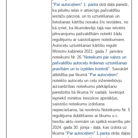
"
Par autoceļiem
"
1. panta
otrā daļa paredz,
ka pilsētu ielas ir attiecīgo pašvaldību
iestāžu pārziņā, un to uzturēšanas un
lietošanas kārtību nosaka šīs iestādes, no
kā izriet, ka likumdevējs tajā nav ietvēris
pilnvarojumu pašvaldībām noteikt šādu
regulējumu ar saistošajiem noteikumiem.
Autoceļu uzturēšanas kārtību regulē
Ministru kabineta 2021. gada 7. janvāra
noteikumi Nr. 26 "
Noteikumi par valsts un
pašvaldību autoceļu ikdienas uzturēšanas
prasībām un to izpildes kontroli
". Savukārt
atbildība par likumā "
Par autoceļiem
"
noteikto autoceļu un ceļu inženierbūvju
aizsardzības noteikumu pārkāpšanu
paredzēta šā likuma IV sadaļā. Ievērojot
iepriekš minētos tiesiskos apstākļus,
saistošo noteikumu izdošana
nepieciešama, lai novērstu Noteikumu Nr. 5
regulējuma dublēšanos ar likumu u.c.
tiesību aktu normām un spēkā esamību pēc
2024. gada 30. jūnija - daļā, kas izdota uz
likuma "
Par autoceļiem
"
1.panta
otrās daļas