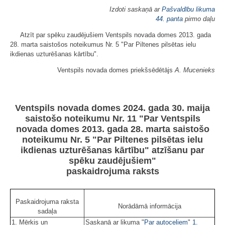
Izdoti saskaņā ar
Pašvaldību likuma
44. panta
pirmo daļu
Atzīt par spēku zaudējušiem Ventspils novada domes 2013. gada
28. marta saistošos noteikumus Nr. 5 "Par Piltenes pilsētas ielu
ikdienas uzturēšanas kārtību".
Ventspils novada domes priekšsēdētājs
A. Mucenieks
Ventspils novada domes 2024. gada 30. maija
saistošo noteikumu Nr. 11 "Par Ventspils
novada domes 2013. gada 28. marta saistošo
noteikumu Nr. 5 "Par Piltenes pilsētas ielu
ikdienas uzturēšanas kārtību" atzīšanu par
spēku zaudējušiem"
paskaidrojuma raksts
Paskaidrojuma raksta
Norādāmā informācija
sadaļa
1. Mērķis un
Saskaņā ar likuma "
Par autoceļiem
"
1.