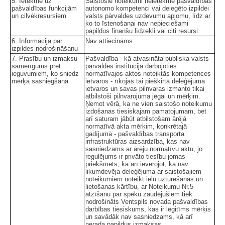
5. Ietekme uz
Saistošie noteikumi neietekmē pašvaldības
pašvaldības funkcijām
autonomo kompetenci vai deleģēto izpildei
un cilvēkresursiem
valsts pārvaldes uzdevumu apjomu, līdz ar
ko to īstenošanai nav nepieciešami
papildus finanšu līdzekļi vai citi resursi.
6. Informācija par
Nav attiecināms.
izpildes nodrošināšanu
7. Prasību un izmaksu
Pašvaldība - kā atvasināta publiska valsts
samērīgums pret
pārvaldes institūcija darbojoties
ieguvumiem, ko sniedz
normatīvajos aktos noteiktās kompetences
mērķa sasniegšana
ietvaros - rīkojas tai piešķirtā deleģējuma
ietvaros un savas pilnvaras izmanto tikai
atbilstoši pilnvarojuma jēgai un mērķim.
Ņemot vērā, ka ne vien saistošo noteikumu
izdošanas tiesiskajam pamatojumam, bet
arī saturam jābūt atbilstošam ārējā
normatīvā akta mērķim, konkrētajā
gadījumā - pašvaldības transporta
infrastruktūras aizsardzība, kas nav
sasniedzams ar ārēju normatīvu aktu, jo
regulējums ir privāto tiesību jomas
priekšmets, kā arī ievērojot, ka nav
likumdevēja deleģējuma ar saistošajiem
noteikumiem noteikt ielu uzturēšanas un
lietošanas kārtību, ar Noteikumu Nr.5
atzīšanu par spēku zaudējušiem tiek
nodrošināts Ventspils novada pašvaldības
darbības tiesiskums, kas ir leģitīms mērķis
un savādāk nav sasniedzams, kā arī
nerada papildus izmaksas.