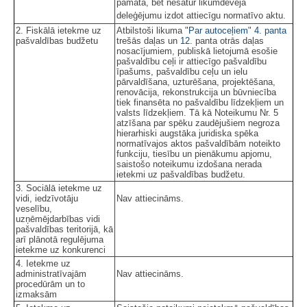
pamata, bet nesatur likumdevēja
deleģējumu izdot attiecīgu normatīvo aktu.
2. Fiskālā ietekme uz
Atbilstoši likuma "
Par autoceļiem
"
4. panta
pašvaldības budžetu
trešās daļas un
12.
panta otrās daļas
nosacījumiem, publiskā lietojumā esošie
pašvaldību ceļi ir attiecīgo pašvaldību
īpašums, pašvaldību ceļu un ielu
pārvaldīšana, uzturēšana, projektēšana,
renovācija, rekonstrukcija un būvniecība
tiek finansēta no pašvaldību līdzekļiem un
valsts līdzekļiem. Tā kā Noteikumu Nr. 5
atzīšana par spēku zaudējušiem negroza
hierarhiski augstāka juridiska spēka
normatīvajos aktos pašvaldībām noteikto
funkciju, tiesību un pienākumu apjomu,
saistošo noteikumu izdošana nerada
ietekmi uz pašvaldības budžetu.
3. Sociālā ietekme uz
vidi, iedzīvotāju
Nav attiecināms.
veselību,
uzņēmējdarbības vidi
pašvaldības teritorijā, kā
arī plānotā regulējuma
ietekme uz konkurenci
4. Ietekme uz
administratīvajām
Nav attiecināms.
procedūrām un to
izmaksām