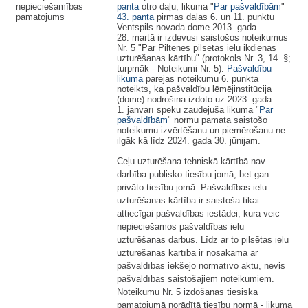
nepieciešamības
panta
otro daļu, likuma "
Par pašvaldībām
"
pamatojums
43. panta
pirmās daļas 6. un 11. punktu
Ventspils novada dome 2013. gada
28. martā ir izdevusi saistošos noteikumus
Nr. 5 "Par Piltenes pilsētas ielu ikdienas
uzturēšanas kārtību" (protokols Nr. 3, 14. §;
turpmāk - Noteikumi Nr. 5).
Pašvaldību
likuma
pārejas noteikumu 6. punktā
noteikts, ka pašvaldību lēmējinstitūcija
(dome) nodrošina izdoto uz 2023. gada
1. janvārī spēku zaudējušā likuma "
Par
pašvaldībām
" normu pamata saistošo
noteikumu izvērtēšanu un piemērošanu ne
ilgāk kā līdz 2024. gada 30. jūnijam.
Ceļu uzturēšana tehniskā kārtībā nav
darbība publisko tiesību jomā, bet gan
privāto tiesību jomā. Pašvaldības ielu
uzturēšanas kārtība ir saistoša tikai
attiecīgai pašvaldības iestādei, kura veic
nepieciešamos pašvaldības ielu
uzturēšanas darbus. Līdz ar to pilsētas ielu
uzturēšanas kārtība ir nosakāma ar
pašvaldības iekšējo normatīvo aktu, nevis
pašvaldības saistošajiem noteikumiem.
Noteikumu Nr. 5 izdošanas tiesiskā
pamatojumā norādītā tiesību normā - likuma