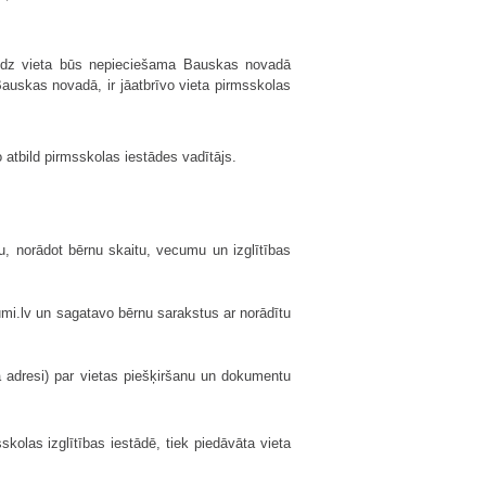
 līdz vieta būs nepieciešama Bauskas novadā
auskas novadā, ir jāatbrīvo vieta pirmsskolas
 atbild pirmsskolas iestādes vadītājs.
u, norādot bērnu skaitu, vecumu un izglītības
umi.lv un sagatavo bērnu sarakstus ar norādītu
ta adresi) par vietas piešķiršanu un dokumentu
olas izglītības iestādē, tiek piedāvāta vieta