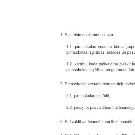
1. Saistošie noteikumi nosaka:
1.1. pirmsskolas vecuma bērna (turp
pirmsskolas izglītības iestādēs un paš
1.2. kārtību, kādā pašvaldība piešķir l
pirmsskolas izglītības programmas īst
2. Pirmsskolas vecuma bērnam tiek nodroš
2.1. pirmsskolas iestādē;
2.2. piešķirot pašvaldības līdzfinansē
3. Pašvaldības finansēts vai līdzfinansēt