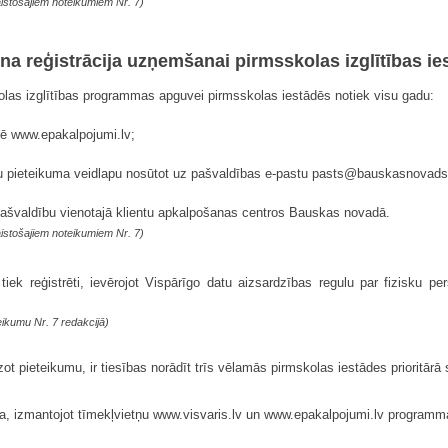
istošajiem noteikumiem Nr. 7)
ērna reģistrācija uzņemšanai pirmsskolas izglītības ie
kolas izglītības programmas apguvei pirmsskolas iestādēs notiek visu gadu:
tnē www.epakalpojumi.lv;
tītu pieteikuma veidlapu nosūtot uz pašvaldības e-pastu pasts@bauskasnovads
pašvaldību vienotajā klientu apkalpošanas centros Bauskas novadā.
istošajiem noteikumiem Nr. 7)
ek reģistrēti, ievērojot Vispārīgo datu aizsardzības regulu par fizisku pe
ikumu Nr. 7 redakcijā)
t pieteikumu, ir tiesības norādīt trīs vēlamās pirmskolas iestādes prioritārā 
dota, izmantojot tīmekļvietņu www.visvaris.lv un www.epakalpojumi.lv program