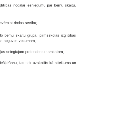
glītības nodaļai iesniegumu par bērnu skaitu,
evērojot rindas secību;
 bērnu skaitu grupā, pirmsskolas izglītības
tības apguves vecumam;
daļas sniegtajam pretendentu sarakstam;
iešķiršanu, tas tiek uzskatīts kā atteikums un