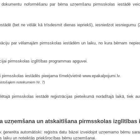
es dokumentu noformēšanu par bērna uzņemšanu pirmsskolas iestādē veic d
tādē (bet ne vēlāk kā trīsdesmit dienas iepriekš), iesniedzot iesniegumu (
rmāciju par vēlamajām pirmsskolas iestādēm un laiku, no kura bērnam nepie
ācijai pirmsskolas izglītības programmas apguvei.
i pirmsskolas iestādēs pieejama tīmekļvietnē www.epakalpojumi.lv.
istošajiem noteikumiem Nr. 7)
ētajā pirmsskolas iestādē reģistrācijas pieteikumā norādītajā laikā, tiek au
rna uzņemšana un atskaitīšana pirmsskolas izglītības 
k ģenerēta automātiski: reģistra datu bāzei izveidojot uzņemamo bērnu sa
 laiku un noteiktās priekšrocības bērnu uzņemšanai.