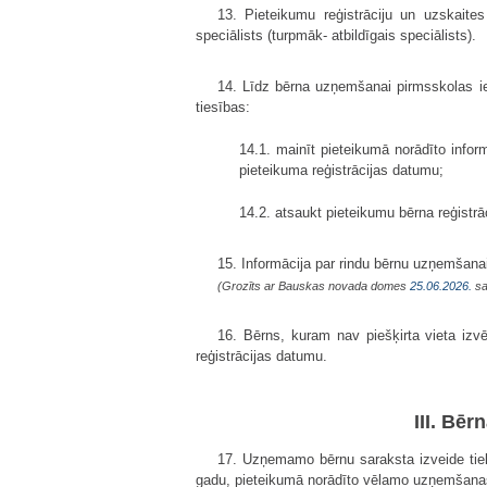
13. Pieteikumu reģistrāciju un uzskait
speciālists (turpmāk- atbildīgais speciālists).
14. Līdz bērna uzņemšanai pirmsskolas ies
tiesības:
14.1. mainīt pieteikumā norādīto info
pieteikuma reģistrācijas datumu;
14.2. atsaukt pieteikumu bērna reģistr
15. Informācija par rindu bērnu uzņemšana
(Grozīts ar Bauskas novada domes
25.06.2026.
sa
16. Bērns, kuram nav piešķirta vieta izvēl
reģistrācijas datumu.
III. Bē
17. Uzņemamo bērnu saraksta izveide tie
gadu, pieteikumā norādīto vēlamo uzņemšanas