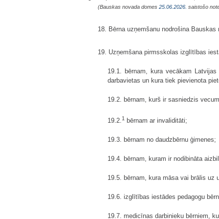
(Bauskas novada domes
25.06.2026.
saistošo note
18. Bērna uzņemšanu nodrošina Bauskas nov
19. Uzņemšana pirmsskolas izglītības iestā
19.1. bērnam, kura vecākam Latvijas R
darbavietas un kura tiek pievienota pi
19.2. bērnam, kurš ir sasniedzis vecum
1
19.2.
bērnam ar invaliditāti;
19.3. bērnam no daudzbērnu ģimenes;
19.4. bērnam, kuram ir nodibināta aizbi
19.5. bērnam, kura māsa vai brālis uz 
19.6. izglītības iestādes pedagogu bērn
19.7. medicīnas darbinieku bērniem, ku