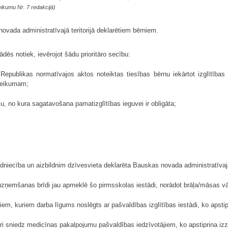
ikumu Nr. 7 redakcijā)
ada administratīvajā teritorijā deklarētiem bērniem.
dēs notiek, ievērojot šādu prioritāro secību:
epublikas normatīvajos aktos noteiktas tiesības bērnu iekārtot izglītības 
eteikumam;
u, no kura sagatavošana pamatizglītības ieguvei ir obligāta;
ldniecība un aizbildnim dzīvesvieta deklarēta Bauskas novada administratīvajā 
uzņemšanas brīdi jau apmeklē šo pirmsskolas iestādi, norādot brāļa/māsas vā
iem, kuriem darba līgums noslēgts ar pašvaldības izglītības iestādi, ko apstip
ri sniedz medicīnas pakalpojumu pašvaldības iedzīvotājiem, ko apstiprina izz