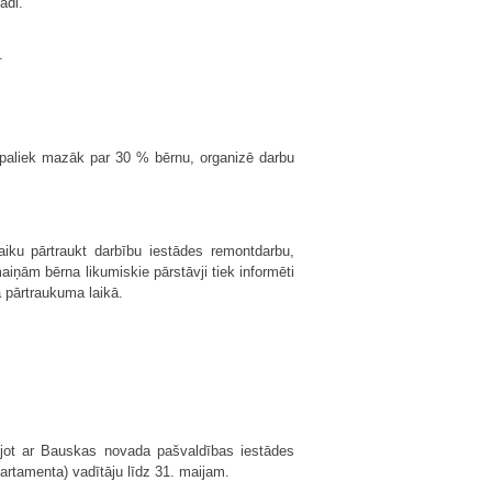
adi.
.
 paliek mazāk par 30 % bērnu, organizē darbu
iku pārtraukt darbību iestādes remontdarbu,
aiņām bērna likumiskie pārstāvji tiek informēti
 pārtraukuma laikā.
ojot ar Bauskas novada pašvaldības iestādes
artamenta) vadītāju līdz 31. maijam.