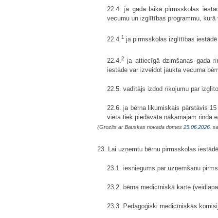
22.4. ja gada laikā pirmsskolas iestā
vecumu un izglītības programmu, kurā
1
22.4.
ja pirmsskolas izglītības iestādē
2
22.4.
ja attiecīgā dzimšanas gada ri
iestāde var izveidot jaukta vecuma bēr
22.5. vadītājs izdod rīkojumu par izgl
22.6. ja bērna likumiskais pārstāvis 15
vieta tiek piedāvāta nākamajam rindā 
(Grozīts ar Bauskas novada domes
25.06.2026.
sa
23. Lai uzņemtu bērnu pirmsskolas iestādē
23.1. iesniegums par uzņemšanu pirms
23.2. bērna medicīniskā karte (veidlapa
23.3. Pedagoģiski medicīniskās komisi