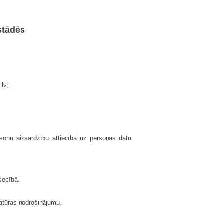
stādēs
.lv;
rsonu aizsardzību attiecībā uz personas datu
secībā.
matūras nodrošinājumu.