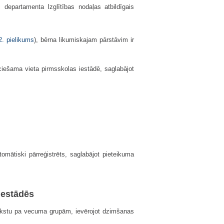
epartamenta Izglītības nodaļas atbildīgais
2. pielikums
), bērna likumiskajam pārstāvim ir
ciešama vieta pirmsskolas iestādē, saglabājot
tomātiski pārreģistrēts, saglabājot pieteikuma
iestādēs
rakstu pa vecuma grupām, ievērojot dzimšanas