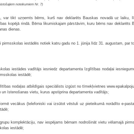
istošajiem noteikumiem Nr. 7)
eta, var tikt uzņemts bērns, kurš nav deklarēts Bauskas novadā uz laiku,
dības kopējā rindā. Bērna likumiskajam pārstāvim, kuru bērns nav deklarēts B
anas dienas.
irmsskolas iestādēs notiek katru gadu no 1. jūnija līdz 31. augustam, par to
kolas iestādes vadītājs iesniedz departamenta Izglītības nodaļai iesniegum
rmsskolas iestādē;
lītības nodaļas atbildīgais speciālists izgūst no tīmekļvietnes www.epakalpoj
n īstenošanas vietu, kurus apstiprina departamenta vadītājs;
formē vecākus (telefoniski vai izsūtot vēstuli uz pieteikumā norādīto e-pas
tādē;
grupu komplektāciju, nav iespējams bērnam nodrošināt vietu vēlamajā pirmssk
kolas iestādē;