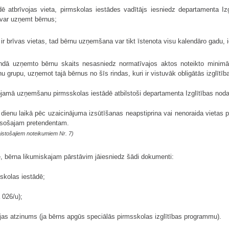
dē atbrīvojas vieta, pirmskolas iestādes vadītājs iesniedz departamenta Iz
 var uzņemt bērnus;
 ir brīvas vietas, tad bērnu uzņemšana var tikt īstenota visu kalendāro gadu, i
ndā uzņemto bērnu skaits nesasniedz normatīvajos aktos noteikto minimālo
nu grupu, uzņemot tajā bērnus no šīs rindas, kuri ir vistuvāk obligātās izglī
ītojamā uzņemšanu pirmsskolas iestādē atbilstoši departamenta Izglītības no
 dienu laikā pēc uzaicinājuma izsūtīšanas neapstiprina vai nenoraida vietas p
esošajam pretendentam.
istošajiem noteikumiem Nr. 7)
, bērna likumiskajam pārstāvim jāiesniedz šādi dokumenti:
skolas iestādē;
 026/u);
jas atzinums (ja bērns apgūs speciālās pirmsskolas izglītības programmu).