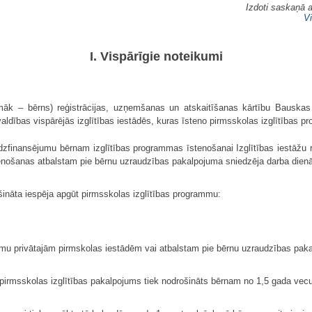
Izdoti saskaņā 
Vi
I. Vispārīgie noteikumi
māk – bērns) reģistrācijas, uzņemšanas un atskaitīšanas kārtību Bauska
valdības vispārējās izglītības iestādēs, kuras īsteno pirmsskolas izglītības 
īdzfinansējumu bērnam izglītības programmas īstenošanai Izglītības iestāžu reģ
enošanas atbalstam pie bērnu uzraudzības pakalpojuma sniedzēja darba dien
ināta iespēja apgūt pirmsskolas izglītības programmu:
jumu privātajām pirmskolas iestādēm vai atbalstam pie bērnu uzraudzības pak
s pirmsskolas izglītības pakalpojums tiek nodrošināts bērnam no 1,5 gada ve