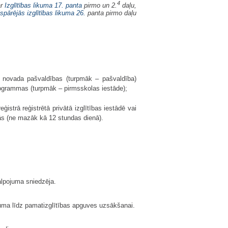
4
ar
Izglītības likuma
17. panta
pirmo un 2.
daļu,
spārējās izglītības likuma
26.
panta pirmo daļu
s novada pašvaldības (turpmāk – pašvaldība)
programmas (turpmāk – pirmsskolas iestāde);
istrā reģistrētā privātā izglītības iestādē vai
ās (ne mazāk kā 12 stundas dienā).
alpojuma sniedzēja.
cuma līdz pamatizglītības apguves uzsākšanai.