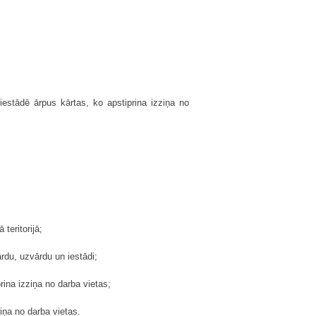
iestādē ārpus kārtas, ko apstiprina izziņa no
teritorijā;
rdu, uzvārdu un iestādi;
rina izziņa no darba vietas;
iņa no darba vietas.