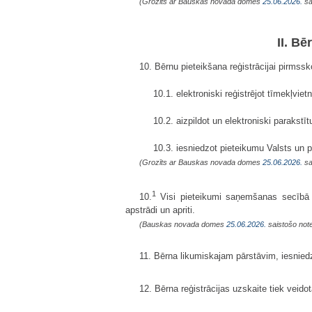
(Grozīts ar Bauskas novada domes
25.06.2026.
sa
II. B
10. Bērnu pieteikšana reģistrācijai pirmss
10.1. elektroniski reģistrējot tīmekļvie
10.2. aizpildot un elektroniski paraks
10.3. iesniedzot pieteikumu Valsts un 
(Grozīts ar Bauskas novada domes
25.06.2026.
sa
1
10.
Visi pieteikumi saņemšanas secībā ti
apstrādi un apriti.
(Bauskas novada domes
25.06.2026.
saistošo note
11. Bērna likumiskajam pārstāvim, iesniedzo
12. Bērna reģistrācijas uzskaite tiek vei