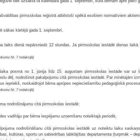
eguvei tiek uzsākta tā kalendāra gada 1. septembrī, kurā bērnam aprit pieci g
ašvaldības pirmsskolas reģistrā atbilstoši spēkā esošiem normatīviem aktiem
 sākas kārtējā gada 1. septembrī.
a laiks dienā nepārsniedz 12 stundas. Ja pirmsskolas iestādē dienas laikā
ikumu Nr. 7 redakcijā)
laika posmā no 1. jūnija līdz 15. augustam pirmsskolas iestāde var uz la
eslu dēļ, nodrošinot pakalpojumu citā pirmsskolas iestādē. Par minētajām izm
ešus iepriekš, noskaidrojot bērna aprūpes nepieciešamību pedagoģiskā procesa
ikumu Nr. 7 redakcijā)
uma nodrošinājumu citā pirmsskolas iestādē:
tādes vadītāju par bērna iespējamu uzņemšanu noteiktajā periodā;
lpojuma nodrošināšanu citā pirmsskolas iestādē uz noteiktu laiku saskaņ
ības, kultūras, sportu un sabiedrības labklājības departamenta (turpmāk – dep