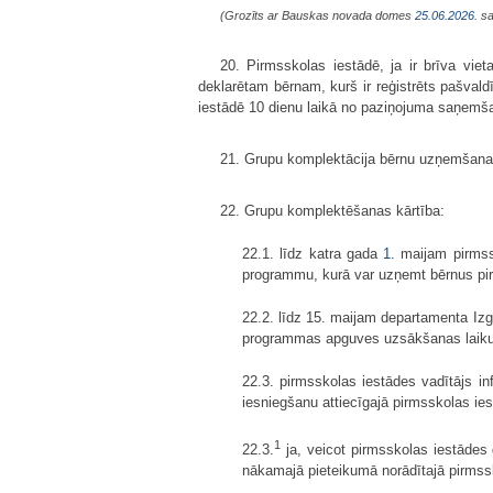
(Grozīts ar Bauskas novada domes
25.06.2026.
sa
20. Pirmsskolas iestādē, ja ir brīva vi
deklarētam bērnam, kurš ir reģistrēts pašval
iestādē 10 dienu laikā no paziņojuma saņemš
21. Grupu komplektācija bērnu uzņemšanai p
22. Grupu komplektēšanas kārtība:
22.1. līdz katra gada
1.
maijam pirmss
programmu, kurā var uzņemt bērnus pi
22.2. līdz 15. maijam departamenta Izg
programmas apguves uzsākšanas laiku u
22.3. pirmsskolas iestādes vadītājs in
iesniegšanu attiecīgajā pirmsskolas ies
1
22.3.
ja, veicot pirmsskolas iestādes 
nākamajā pieteikumā norādītajā pirmss