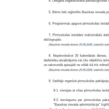
4. Obligātā sagatavošana pamatizglītības i
5. Bērns tiek reģistrēts Bauskas novada p
6. Programmas apguve pirmsskolas iestādē
7. Pirmsskolas iestādes maksimālais darb
dežūrgrupās.
(Bauskas novada domes
25.06.2026.
saistošo note
8. Nepārsniedzot 30 kalendārās dienas, 
darbinieku atvaļinājuma vai citu objektīvu iem
un rakstveidā aptaujāti ne vēlāk kā trīs mēn
(Bauskas novada domes
25.06.2026.
saistošo note
9. Vadītājs organizē pirmsskolas pakalpoj
9.1. vienojas ar citas pirmsskolas ies
9.2. iesniegumu par pirmsskolas paka
"Bauskas novada administrācija" Izglīt