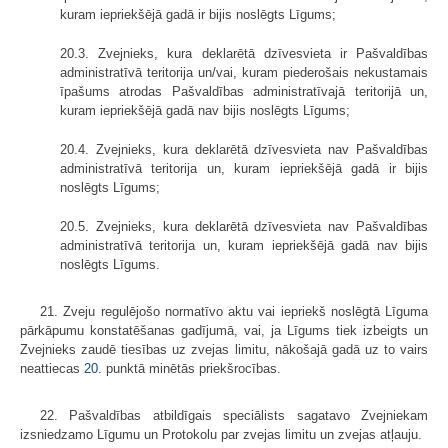
kuram iepriekšējā gadā ir bijis noslēgts Līgums;
20.3. Zvejnieks, kura deklarētā dzīvesvieta ir Pašvaldības
administratīvā teritorija un/vai, kuram piederošais nekustamais
īpašums atrodas Pašvaldības administratīvajā teritorijā un,
kuram iepriekšējā gadā nav bijis noslēgts Līgums;
20.4. Zvejnieks, kura deklarētā dzīvesvieta nav Pašvaldības
administratīvā teritorija un, kuram iepriekšējā gadā ir bijis
noslēgts Līgums;
20.5. Zvejnieks, kura deklarētā dzīvesvieta nav Pašvaldības
administratīvā teritorija un, kuram iepriekšējā gadā nav bijis
noslēgts Līgums.
21. Zveju regulējošo normatīvo aktu vai iepriekš noslēgtā Līguma
pārkāpumu konstatēšanas gadījumā, vai, ja Līgums tiek izbeigts un
Zvejnieks zaudē tiesības uz zvejas limitu, nākošajā gadā uz to vairs
neattiecas
20.
punktā minētās priekšrocības.
22. Pašvaldības atbildīgais speciālists sagatavo Zvejniekam
izsniedzamo Līgumu un Protokolu par zvejas limitu un zvejas atļauju.