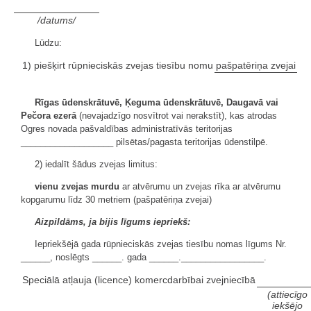
/datums/
Lūdzu:
1) piešķirt rūpnieciskās zvejas tiesību nomu
pašpatēriņa zvejai
Rīgas ūdenskrātuvē, Ķeguma ūdenskrātuvē, Daugavā vai
Pečora ezerā
(nevajadzīgo nosvītrot vai nerakstīt), kas atrodas
Ogres novada pašvaldības administratīvās teritorijas
___________________ pilsētas/pagasta teritorijas ūdenstilpē.
2) iedalīt šādus zvejas limitus:
vienu zvejas murdu
ar atvērumu un zvejas rīka ar atvērumu
kopgarumu līdz 30 metriem (pašpatēriņa zvejai)
Aizpildāms, ja bijis līgums iepriekš:
Iepriekšējā gada rūpnieciskās zvejas tiesību nomas līgums Nr.
______, noslēgts ______. gada ______._________________.
Speciālā atļauja (licence) komercdarbībai zvejniecībā
(attiecīgo
iekšējo