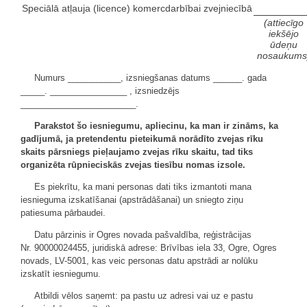
Speciālā atļauja (licence) komercdarbībai zvejniecībā
(attiecīgo
iekšējo
ūdeņu
nosaukums
Numurs ___________, izsniegšanas datums ______. gada
_____. ________________ , izsniedzējs
________________________.
Parakstot šo iesniegumu, apliecinu, ka man ir zināms, ka
gadījumā, ja pretendentu pieteikumā norādīto zvejas rīku
skaits pārsniegs pieļaujamo zvejas rīku skaitu, tad tiks
organizēta rūpnieciskās zvejas tiesību nomas izsole.
Es piekrītu, ka mani personas dati tiks izmantoti mana
iesnieguma izskatīšanai (apstrādāšanai) un sniegto ziņu
patiesuma pārbaudei.
Datu pārzinis ir Ogres novada pašvaldība, reģistrācijas
Nr. 90000024455, juridiskā adrese: Brīvības iela 33, Ogre, Ogres
novads, LV-5001, kas veic personas datu apstrādi ar nolūku
izskatīt iesniegumu.
Atbildi vēlos saņemt: pa pastu uz adresi vai uz e pastu