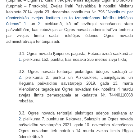
(turpmāk – Līgums), kuram tiek pievienots ikgadējs Līguma protokols
(turpmāk – Protokols). Zvejas limiti Pašvaldībai ir noteikti Ministru
kabineta 2014. gada 23. decembra noteikumu Nr. 796 "
Noteikumi par
rūpnieciskās zvejas limitiem un to izmantošanas kārtību iekšējos
ūdeņos
"
1.
un
2.
pielikumā, kā arī ievērojot vienošanos starp
pašvaldībām, kas robežojas ar Ogres novada administratīvo teritoriju
par zvejas limitu sadali iekšējos ūdeņos Ogres novada
administratīvajā teritorijā šādi:
3.1. Ogres novada Ķeipenes pagasta, Pečora ezerā saskaņā ar
1.
pielikuma 152. punktu, kas nosaka 255 metrus zivju tīklu;
3.2. Ogres novada teritorijai piekritīgos ūdeņos saskaņā ar
2.
pielikuma 2. punktu un Aizkraukles, Jaunjelgavas un
Ķeguma pašvaldību savstarpējo 2019. gada 13. marta
Vienošanos tagadējam Ogres novadam tiek noteikts 4 murdu
zvejas limits zemesgabala ar kadastra Nr. 74440110068
robežās.
3.3. Ogres novada teritorijai piekritīgos ūdeņos saskaņā ar
2.
pielikuma 7. punktu un Ķekavas, Salaspils un Ogres novada
pašvaldību savstarpējo 2021. gada 10. novembra Vienošanos
Ogres novadam tiek noteikts 14 murdu zvejas limits Rīgas
ūdenskrātuvē.