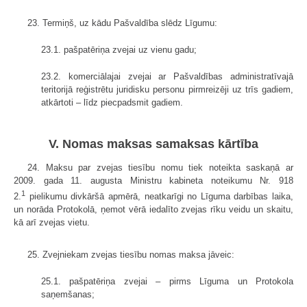
23. Termiņš, uz kādu Pašvaldība slēdz Līgumu:
23.1. pašpatēriņa zvejai uz vienu gadu;
23.2. komerciālajai zvejai ar Pašvaldības administratīvajā
teritorijā reģistrētu juridisku personu pirmreizēji uz trīs gadiem,
atkārtoti – līdz piecpadsmit gadiem.
V. Nomas maksas samaksas kārtība
24. Maksu par zvejas tiesību nomu tiek noteikta saskaņā ar
2009. gada 11. augusta Ministru kabineta noteikumu Nr. 918
1
2.
pielikumu divkāršā apmērā, neatkarīgi no Līguma darbības laika,
un norāda Protokolā, ņemot vērā iedalīto zvejas rīku veidu un skaitu,
kā arī zvejas vietu.
25. Zvejniekam zvejas tiesību nomas maksa jāveic:
25.1. pašpatēriņa zvejai – pirms Līguma un Protokola
saņemšanas;