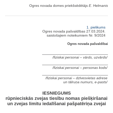
Ogres novada domes priekšsēdētājs
E. Helmanis
1. pielikums
Ogres novada pašvaldības 27.03.2024.
saistošajiem noteikumiem Nr. 9/2024
Ogres novada pašvaldībai
/fiziskai personai – vārds, uzvārds/
/fiziskai personai – personas kods/
/fiziskai personai – dzīvesvietas adrese
un tālruņa numurs, e-pasts/
IESNIEGUMS
rūpnieciskās zvejas tiesību nomas piešķiršanai
un zvejas limitu iedalīšanai pašpatēriņa zvejai