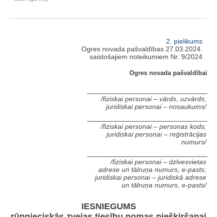
2. pielikums
Ogres novada pašvaldības 27.03.2024.
saistošajiem noteikumiem Nr. 9/2024
Ogres novada pašvaldībai
/fiziskai personai – vārds, uzvārds;
juridiskai personai – nosaukums/
/fiziskai personai – personas kods;
juridiskai personai – reģistrācijas
numurs/
/fiziskai personai – dzīvesvietas
adrese un tālruņa numurs, e-pasts;
juridiskai personai – juridiskā adrese
un tālruņa numurs, e-pasts/
IESNIEGUMS
rūpnieciskās zvejas tiesību nomas piešķiršanai