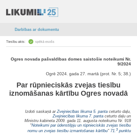
Darbības ar dokumentu
Tiesību akts:
spēkā esošs
Ogres novada pašvaldības domes saistošie noteikumi Nr.
9/2024
Ogrē 2024. gada 27. martā (prot. Nr. 5; 38.)
Par rūpnieciskās zvejas tiesību
iznomāšanas kārtību Ogres novadā
Izdoti saskaņā ar
Zvejniecības likuma
5. panta
ceturto daļu,
Zvejniecības likuma
7. panta
ceturto daļu un
Ministru kabineta 2009. gada 11. augusta noteikumu Nr. 918
"
Noteikumi par ūdenstilpju un rūpnieciskās zvejas tiesību
3
nomu un zvejas tiesību izmantošanas kārtību
"
71.
punktu