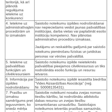
teritorijā, kā arī
plānotā
regulējuma
ietekme uz
konkurenci
4. Ietekme uz
Saistošo noteikumu izpildes nodrošināšanai
administratīvajām
nav nepieciešams veidot jaunas pašvaldības
procedūrām un
institūcijas, darba vietas vai paplašināt esošo
to izmaksām
institūciju kompetenci. Nav plānotas
administratīvo procedūru izmaksas.
Jautājumu un neskaidrību gadījumā par saistošo
noteikumu piemērošanu fiziskas un juridiskas
personas var vērsties pašvaldībā.
5. Ietekme uz
Saistošo noteikumu izpilde neietekmēs
pašvaldības
pašvaldībai pieejamos cilvēkresursus un tiks
funkcijām un
nodrošināta esošo funkciju un resursu
cilvēkresursiem
ietvaros.
6. Informācija par
Saistošo noteikumu izpildē iesaistīta biedrība
izpildes
"Vides Aizsardzības Asociācija" (reģ.
nodrošināšanu
Nr. 50008135431).
7. Prasību un
Saistošie noteikumi nosaka zvejas nomas
izmaksu
tiesību kārtību, lai nodrošinātu atbilstošu
samērīgums pret
dabas resursu un zvejas tiesību
ieguvumiem, ko
izmantošanas uzraudzību. Saistošajos
sniedz mērķa
noteikumos ietvertās prasības samazinās,