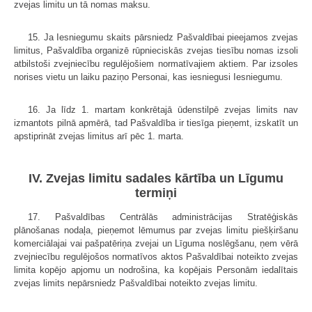
zvejas limitu un tā nomas maksu.
15. Ja Iesniegumu skaits pārsniedz Pašvaldībai pieejamos zvejas
limitus, Pašvaldība organizē rūpnieciskās zvejas tiesību nomas izsoli
atbilstoši zvejniecību regulējošiem normatīvajiem aktiem. Par izsoles
norises vietu un laiku paziņo Personai, kas iesniegusi Iesniegumu.
16. Ja līdz 1. martam konkrētajā ūdenstilpē zvejas limits nav
izmantots pilnā apmērā, tad Pašvaldība ir tiesīga pieņemt, izskatīt un
apstiprināt zvejas limitus arī pēc 1. marta.
IV. Zvejas limitu sadales kārtība un Līgumu
termiņi
17. Pašvaldības Centrālās administrācijas Stratēģiskās
plānošanas nodaļa, pieņemot lēmumus par zvejas limitu piešķiršanu
komerciālajai vai pašpatēriņa zvejai un Līguma noslēgšanu, ņem vērā
zvejniecību regulējošos normatīvos aktos Pašvaldībai noteikto zvejas
limita kopējo apjomu un nodrošina, ka kopējais Personām iedalītais
zvejas limits nepārsniedz Pašvaldībai noteikto zvejas limitu.