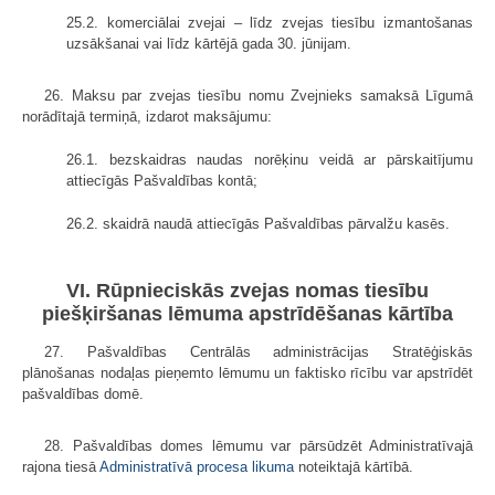
25.2. komerciālai zvejai – līdz zvejas tiesību izmantošanas
uzsākšanai vai līdz kārtējā gada 30. jūnijam.
26. Maksu par zvejas tiesību nomu Zvejnieks samaksā Līgumā
norādītajā termiņā, izdarot maksājumu:
26.1. bezskaidras naudas norēķinu veidā ar pārskaitījumu
attiecīgās Pašvaldības kontā;
26.2. skaidrā naudā attiecīgās Pašvaldības pārvalžu kasēs.
VI. Rūpnieciskās zvejas nomas tiesību
piešķiršanas lēmuma apstrīdēšanas kārtība
27. Pašvaldības Centrālās administrācijas Stratēģiskās
plānošanas nodaļas pieņemto lēmumu un faktisko rīcību var apstrīdēt
pašvaldības domē.
28. Pašvaldības domes lēmumu var pārsūdzēt Administratīvajā
rajona tiesā
Administratīvā procesa likuma
noteiktajā kārtībā.