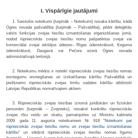
I. Vispārīgie jautājumi
1. Saistošie noteikumi (turpmāk – Noteikumi) nosaka kārtību, kādā
Ogres novada pašvaldība (turpmāk – Pašvaldība), pildot deleģētās
valsts funkcijas zvejas tiesību izmantošanas organizēšanas jomā,
nodod rūpnieciskās zvejas tiesību nomu pašpatēriņa zvejai vai
komerciālai zvejai iekšējos ūdeņos– Rīgas ūdenskrātuvē, Ķeguma
ūdenskrātuvē, Daugavā vai Pečora ezerā Ogres novada
administratīvajā teritorijā.
2. Noteikumu mērķis ir noteikt rūpnieciskās zvejas tiesību nomas
iesniegumu iesniegšanas un izskatīšanas kārtību Pašvaldībā un
piešķiramo rūpnieciskās zvejas limitu sadales kārtību atbilstoši
Latvijas Republikas normatīvajiem aktiem.
3. Rūpnieciskās zvejas tiesības iznomā juridiskām un fiziskām
personām (turpmāk – Zvejnieks), nosakot konkrētu rūpnieciskās
zvejas rīku veidu un skaitu, pamatojoties uz Ministru kabineta
2009. gada 11. augusta noteikumiem Nr. 918 "
Noteikumi par
rūpnieciskās zvejas tiesību nomu un zvejas tiesību izmantošanas
kārtību
" un slēdzot rūpnieciskās zvejas tiesību nomas līgumu