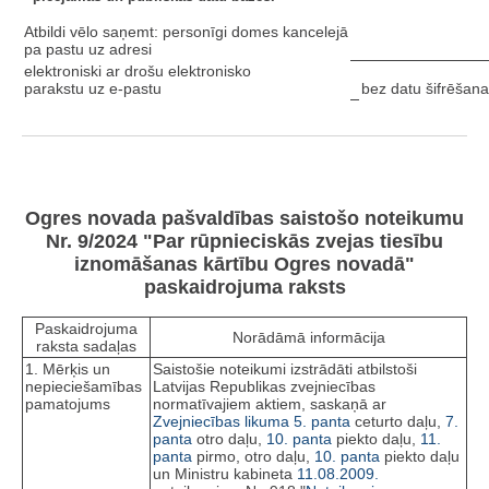
Atbildi vēlo saņemt: personīgi domes kancelejā
pa pastu uz adresi
elektroniski ar drošu elektronisko
parakstu uz e-pastu
bez datu šifrēšana
Ogres novada pašvaldības saistošo noteikumu
Nr. 9/2024 "Par rūpnieciskās zvejas tiesību
iznomāšanas kārtību Ogres novadā"
paskaidrojuma raksts
Paskaidrojuma
Norādāmā informācija
raksta sadaļas
1. Mērķis un
Saistošie noteikumi izstrādāti atbilstoši
nepieciešamības
Latvijas Republikas zvejniecības
pamatojums
normatīvajiem aktiem, saskaņā ar
Zvejniecības likuma
5. panta
ceturto daļu,
7.
panta
otro daļu,
10. panta
piekto daļu,
11.
panta
pirmo, otro daļu,
10. panta
piekto daļu
un Ministru kabineta
11.08.2009.