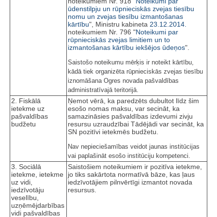
noteikumiem Nr. 918 "
Noteikumi par
ūdenstilpju un rūpnieciskās zvejas tiesību
nomu un zvejas tiesību izmantošanas
kārtību
", Ministru kabineta
23.12.2014.
noteikumiem Nr. 796 "
Noteikumi par
rūpnieciskās zvejas limitiem un to
izmantošanas kārtību iekšējos ūdeņos
".
Saistošo noteikumu mērķis ir noteikt kārtību,
kādā tiek organizēta rūpnieciskās zvejas tiesību
iznomāšana Ogres novada pašvaldības
administratīvajā teritorijā.
2. Fiskālā
Ņemot vērā, ka paredzēts dubultot līdz šim
ietekme uz
esošo nomas maksu, var secināt, ka
pašvaldības
samazināsies pašvaldības izdevumi zivju
budžetu
resursu uzraudzībai Tādējādi var secināt, ka
SN pozitīvi ietekmēs budžetu.
Nav nepieciešamības veidot jaunas institūcijas
vai paplašināt esošo institūciju kompetenci.
3. Sociālā
Saistošiem noteikumiem ir pozitīva ietekme,
ietekme, ietekme
jo tiks sakārtota normatīvā bāze, kas ļaus
uz vidi,
iedzīvotājiem pilnvērtīgi izmantot novada
iedzīvotāju
resursus.
veselību,
uzņēmējdarbības
vidi pašvaldības