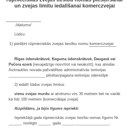
un zvejas limitu iedalīšanai komerczvejai
/datums/
Lūdzu:
1) piešķirt rūpnieciskās zvejas tiesību nomu
komerczvejai
Rīgas ūdenskrātuvē, Ķeguma ūdenskrātuvē, Daugavā vai
Pečora ezerā
(nevajadzīgo nosvītrot vai nerakstīt), kas atrodas
Aizkraukles novada pašvaldības administratīvās teritorijas
__________________ pilsētas/pagasta teritorijas ūdenstilpē
2) iedalīt šādus zvejas limitus:
vienu zvejas murdu
ar atvērumu virs 30 metriem bet ne vairāk
kā līdz 100 metriem (komerciālajai zvejai)
Aizpildāms, ja bijis līgums iepriekš:
Iepriekšējā gada rūpnieciskās zvejas tiesību nomas līgums Nr.
______, noslēgts ______. gada ______._________________.