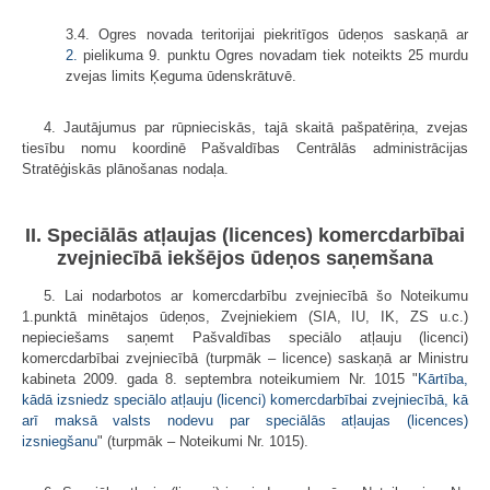
3.4. Ogres novada teritorijai piekritīgos ūdeņos saskaņā ar
2.
pielikuma 9. punktu Ogres novadam tiek noteikts 25 murdu
zvejas limits Ķeguma ūdenskrātuvē.
4. Jautājumus par rūpnieciskās, tajā skaitā pašpatēriņa, zvejas
tiesību nomu koordinē Pašvaldības Centrālās administrācijas
Stratēģiskās plānošanas nodaļa.
II. Speciālās atļaujas (licences) komercdarbībai
zvejniecībā iekšējos ūdeņos saņemšana
5. Lai nodarbotos ar komercdarbību zvejniecībā šo Noteikumu
1.punktā minētajos ūdeņos, Zvejniekiem (SIA, IU, IK, ZS u.c.)
nepieciešams saņemt Pašvaldības speciālo atļauju (licenci)
komercdarbībai zvejniecībā (turpmāk – licence) saskaņā ar Ministru
kabineta 2009. gada 8. septembra noteikumiem Nr. 1015 "
Kārtība,
kādā izsniedz speciālo atļauju (licenci) komercdarbībai zvejniecībā, kā
arī maksā valsts nodevu par speciālās atļaujas (licences)
izsniegšanu
" (turpmāk – Noteikumi Nr. 1015).