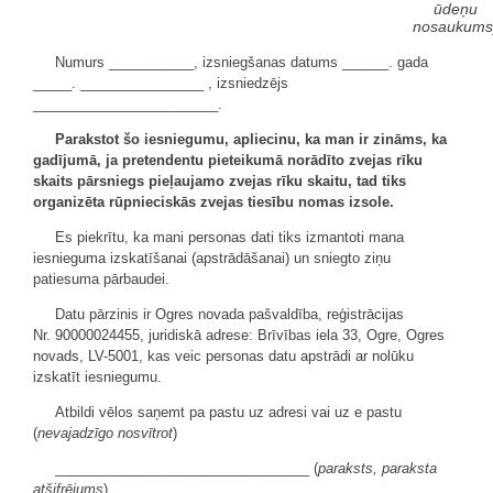
ūdeņu
nosaukums
Numurs ___________, izsniegšanas datums ______. gada
_____. ________________ , izsniedzējs
________________________.
Parakstot šo iesniegumu, apliecinu, ka man ir zināms, ka
gadījumā, ja pretendentu pieteikumā norādīto zvejas rīku
skaits pārsniegs pieļaujamo zvejas rīku skaitu, tad tiks
organizēta rūpnieciskās zvejas tiesību nomas izsole.
Es piekrītu, ka mani personas dati tiks izmantoti mana
iesnieguma izskatīšanai (apstrādāšanai) un sniegto ziņu
patiesuma pārbaudei.
Datu pārzinis ir Ogres novada pašvaldība, reģistrācijas
Nr. 90000024455, juridiskā adrese: Brīvības iela 33, Ogre, Ogres
novads, LV-5001, kas veic personas datu apstrādi ar nolūku
izskatīt iesniegumu.
Atbildi vēlos saņemt pa pastu uz adresi vai uz e pastu
(
nevajadzīgo nosvītrot
)
_________________________________ (
paraksts, paraksta
atšifrējums
)