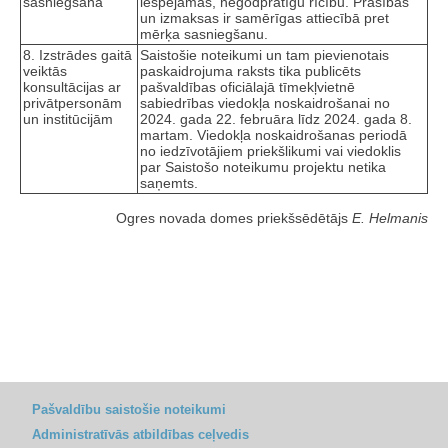
sasniegšana
iespējamas, negodprātīgu rīcību. Prasības
un izmaksas ir samērīgas attiecībā pret
mērķa sasniegšanu.
8. Izstrādes gaitā
Saistošie noteikumi un tam pievienotais
veiktās
paskaidrojuma raksts tika publicēts
konsultācijas ar
pašvaldības oficiālajā tīmekļvietnē
privātpersonām
sabiedrības viedokļa noskaidrošanai no
un institūcijām
2024. gada 22. februāra līdz 2024. gada 8.
martam. Viedokļa noskaidrošanas periodā
no iedzīvotājiem priekšlikumi vai viedoklis
par Saistošo noteikumu projektu netika
saņemts.
Ogres novada domes priekšsēdētājs
E. Helmanis
Pašvaldību saistošie noteikumi
Administratīvās atbildības ceļvedis