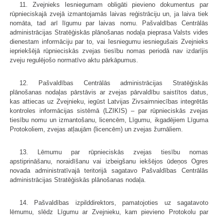
11. Zvejnieks Iesniegumam obligāti pievieno dokumentus par
rūpnieciskajā zvejā izmantojamās laivas reģistrāciju un, ja laiva tiek
nomāta, tad arī līgumu par laivas nomu. Pašvaldības Centrālās
administrācijas Stratēģiskās plānošanas nodaļa pieprasa Valsts vides
dienestam informāciju par to, vai Iesniegumu iesniegušais Zvejnieks
iepriekšējā rūpnieciskās zvejas tiesību nomas periodā nav izdarījis
zveju regulējošo normatīvo aktu pārkāpumus.
12. Pašvaldības Centrālās administrācijas Stratēģiskās
plānošanas nodaļas pārstāvis ar zvejas pārvaldību saistītos datus,
kas attiecas uz Zvejnieku, iegūst Latvijas Zivsaimniecības integrētās
kontroles informācijas sistēmā (LZIKIS) – par rūpnieciskās zvejas
tiesību nomu un izmantošanu, licencēm, Līgumu, ikgadējiem Līguma
Protokoliem, zvejas atļaujām (licencēm) un zvejas žurnāliem.
13. Lēmumu par rūpnieciskās zvejas tiesību nomas
apstiprināšanu, noraidīšanu vai izbeigšanu iekšējos ūdeņos Ogres
novada administratīvajā teritorijā sagatavo Pašvaldības Centrālās
administrācijas Stratēģiskās plānošanas nodaļa.
14. Pašvaldības izpilddirektors, pamatojoties uz sagatavoto
lēmumu, slēdz Līgumu ar Zvejnieku, kam pievieno Protokolu par