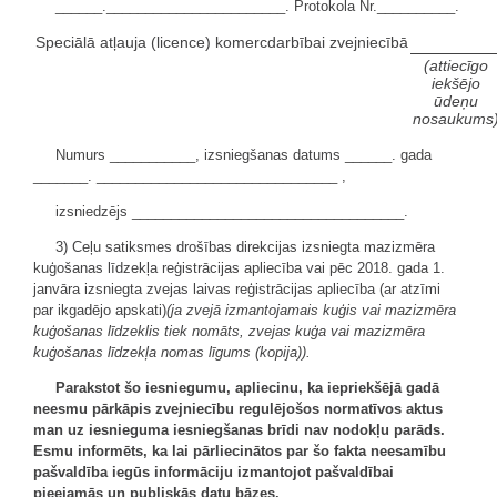
______._______________________. Protokola Nr.__________.
Speciālā atļauja (licence) komercdarbībai zvejniecībā
(attiecīgo
iekšējo
ūdeņu
nosaukums
Numurs ___________, izsniegšanas datums ______. gada
_______. _______________________________ ,
izsniedzējs ___________________________________.
3) Ceļu satiksmes drošības direkcijas izsniegta mazizmēra
kuģošanas līdzekļa reģistrācijas apliecība vai pēc 2018. gada 1.
janvāra izsniegta zvejas laivas reģistrācijas apliecība (ar atzīmi
par ikgadējo apskati)
(ja zvejā izmantojamais kuģis vai mazizmēra
kuģošanas līdzeklis tiek nomāts, zvejas kuģa vai mazizmēra
kuģošanas līdzekļa nomas līgums (kopija)).
Parakstot šo iesniegumu, apliecinu, ka iepriekšējā gadā
neesmu pārkāpis zvejniecību regulējošos normatīvos aktus
man uz iesnieguma iesniegšanas brīdi nav nodokļu parāds.
Esmu informēts, ka lai pārliecinātos par šo fakta neesamību
pašvaldība iegūs informāciju izmantojot pašvaldībai
pieejamās un publiskās datu bāzes.