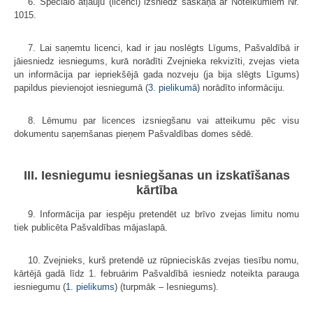
6. Speciālo atļauju (licenci) izsniedz saskaņā ar Noteikumiem Nr.
1015.
7. Lai saņemtu licenci, kad ir jau noslēgts Līgums, Pašvaldībā ir
jāiesniedz iesniegums, kurā norādīti Zvejnieka rekvizīti, zvejas vieta
un informācija par iepriekšējā gada nozveju (ja bija slēgts Līgums)
papildus pievienojot iesniegumā (
3. pielikumā
) norādīto informāciju.
8. Lēmumu par licences izsniegšanu vai atteikumu pēc visu
dokumentu saņemšanas pieņem Pašvaldības domes sēdē.
III. Iesniegumu iesniegšanas un izskatīšanas
kārtība
9. Informācija par iespēju pretendēt uz brīvo zvejas limitu nomu
tiek publicēta Pašvaldības mājaslapā.
10. Zvejnieks, kurš pretendē uz rūpnieciskās zvejas tiesību nomu,
kārtējā gadā līdz 1. februārim Pašvaldībā iesniedz noteikta parauga
iesniegumu (
1. pielikums
) (turpmāk – Iesniegums).