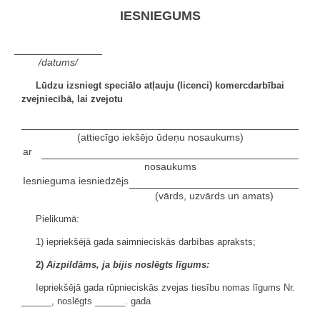
IESNIEGUMS
/datums/
Lūdzu izsniegt speciālo atļauju (licenci) komercdarbībai
zvejniecībā, lai zvejotu
(attiecīgo iekšējo ūdeņu nosaukums)
ar
nosaukums
Iesnieguma iesniedzējs
(vārds, uzvārds un amats)
Pielikumā:
1) iepriekšējā gada saimnieciskās darbības apraksts;
2)
Aizpildāms, ja bijis noslēgts līgums:
Iepriekšējā gada rūpnieciskās zvejas tiesību nomas līgums Nr.
______, noslēgts ______. gada