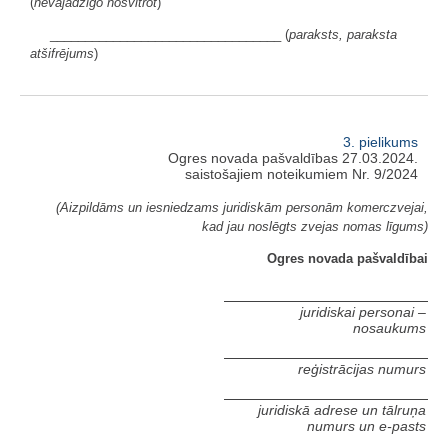
(
nevajadzīgo nosvītrot
)
_________________________________ (
paraksts, paraksta
atšifrējums
)
3. pielikums
Ogres novada pašvaldības 27.03.2024.
saistošajiem noteikumiem Nr. 9/2024
(Aizpildāms un iesniedzams juridiskām personām komerczvejai,
kad jau noslēgts zvejas nomas līgums)
Ogres novada pašvaldībai
juridiskai personai –
nosaukums
reģistrācijas numurs
juridiskā adrese un tālruņa
numurs un e-pasts