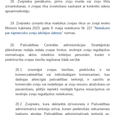
18. Zvejnieka pienākums, pirms zivju murda vai zivju tīkla
izmantošanas, ir zvejas rīka izvietošanu saskaņot ar konkrēto ūdeņu
apsaimniekotāju.
19. Zvejnieks izmanto tikai marķētus zvejas rīkus un zvejā ievēro
Ministru kabineta 2023. gada 9. maija noteikumu Nr. 227 "
Noteikumi
par rūpniecisko zveju iekšējos ūdeņos
" normas.
20. Pašvaldības Centrālās administrācijas Stratēģiskās
plānošanas nodaļa iedala zvejas limitus, ievērojot zveju regulējošos
normatīvajos aktos noteiktos kritērijus personām, kurām ir
priekšrocība zvejas tiesību iegūšanai šādā secībā:
20.1. iznomājot zvejas tiesības, priekšroka ir tai
komercsabiedrībai vai individuālajam komersantam, kas
darbojas attiecīgās pašvaldības teritorijā, ir saistīts ar
komerciālo zveju vai nodarbojas ar zivju resursu atražošanu un
pavairošanu, pildījis iepriekš noslēgtā līguma nosacījumus un
ievērojis zveju regulējošos noteikumus;
20.2. Zvejnieks, kura deklarētā dzīvesvieta ir Pašvaldības
administratīvā teritorija un/vai, kuram piederošais nekustamais
īpašums atrodas Pašvaldības administratīvajā teritorijā un,