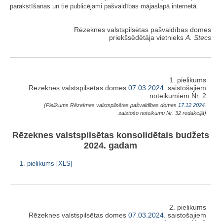
parakstīšanas un tie publicējami pašvaldības mājaslapā internetā.
Rēzeknes valstspilsētas pašvaldības domes
priekšsēdētāja vietnieks
A. Stecs
1. pielikums
Rēzeknes valstspilsētas domes
07.03.2024.
saistošajiem
noteikumiem Nr. 2
(Pielikums Rēzeknes valstspilsētas pašvaldības domes
17.12.2024.
saistošo noteikumu Nr. 32 redakcijā)
Rēzeknes valstspilsētas konsolidētais budžets
2024. gadam
1. pielikums [XLS]
2. pielikums
Rēzeknes valstspilsētas domes
07.03.2024.
saistošajiem