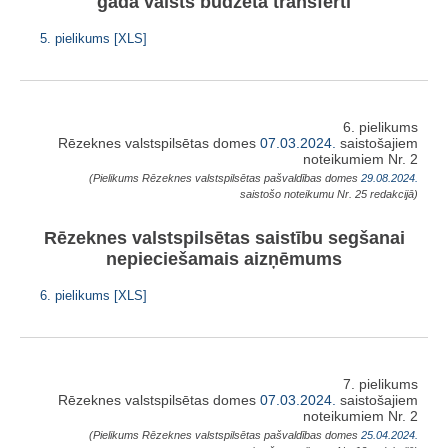
gada valsts budžeta transferti
5. pielikums [XLS]
6. pielikums
Rēzeknes valstspilsētas domes
07.03.2024.
saistošajiem
noteikumiem Nr. 2
(Pielikums Rēzeknes valstspilsētas pašvaldības domes
29.08.2024.
saistošo noteikumu Nr. 25 redakcijā)
Rēzeknes valstspilsētas saistību segšanai
nepieciešamais aizņēmums
6. pielikums [XLS]
7. pielikums
Rēzeknes valstspilsētas domes
07.03.2024.
saistošajiem
noteikumiem Nr. 2
(Pielikums Rēzeknes valstspilsētas pašvaldības domes
25.04.2024.