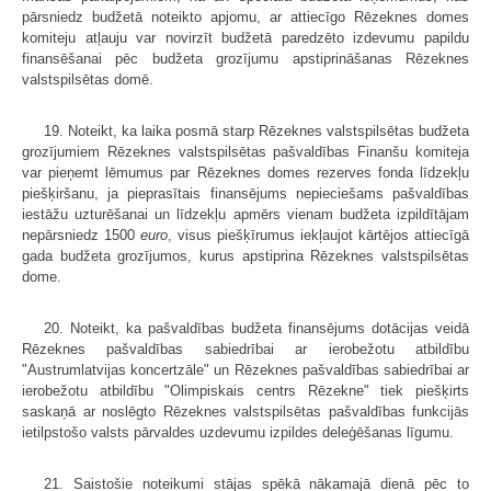
pārsniedz budžetā noteikto apjomu, ar attiecīgo Rēzeknes domes
komiteju atļauju var novirzīt budžetā paredzēto izdevumu papildu
finansēšanai pēc budžeta grozījumu apstiprināšanas Rēzeknes
valstspilsētas domē.
19. Noteikt, ka laika posmā starp Rēzeknes valstspilsētas budžeta
grozījumiem Rēzeknes valstspilsētas pašvaldības Finanšu komiteja
var pieņemt lēmumus par Rēzeknes domes rezerves fonda līdzekļu
piešķiršanu, ja pieprasītais finansējums nepieciešams pašvaldības
iestāžu uzturēšanai un līdzekļu apmērs vienam budžeta izpildītājam
nepārsniedz 1500
euro
, visus piešķīrumus iekļaujot kārtējos attiecīgā
gada budžeta grozījumos, kurus apstiprina Rēzeknes valstspilsētas
dome.
20. Noteikt, ka pašvaldības budžeta finansējums dotācijas veidā
Rēzeknes pašvaldības sabiedrībai ar ierobežotu atbildību
"Austrumlatvijas koncertzāle" un Rēzeknes pašvaldības sabiedrībai ar
ierobežotu atbildību "Olimpiskais centrs Rēzekne" tiek piešķirts
saskaņā ar noslēgto Rēzeknes valstspilsētas pašvaldības funkcijās
ietilpstošo valsts pārvaldes uzdevumu izpildes deleģēšanas līgumu.
21. Saistošie noteikumi stājas spēkā nākamajā dienā pēc to