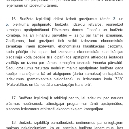
ieņēmumu un izdevumu tāmes.
16. Budžeta izpildītāji drīkst izdarīt grozījumus tāmēs
3.
un
5.
pielikumā apstiprināto budžeta līdzekļu ietvaros, iesniedzot
izmaiņas apstiprināšanai Rēzeknes domes Finanšu un budžeta
komitejā, kā arī Finanšu pārvaldei – izziņu par tāmes izmaiņām.
Gadījumos, kad grozījumi tiek veikti izdevumu ekonomiskās
zemākajā līmenī (izdevumu ekonomiskās klasifikācijas četrzīmju
koda pēdējie divi cipari, bet izdevumu ekonomiskās klasifikācijas
pieczīmju koda pēdējie trīs cipari) tos apstiprina attiecīgās iestādes
vadītājs un izziņu par tāmes izmaiņām iesniedz Finanšu pārvaldē.
Šādu grozījumu rezultātā nedrīkst mainīt apstiprināto budžeta gada
kopējo finansējumu, kā arī atalgojumu (darba samaksa) un kapitālos
izdevumus (pamatkapitāla veidošana) un izdevumus kodā 7230
"Pašvaldības un tās iestāžu savstarpējie transferti".
17. Budžeta izpildītāji ir atbildīgi par to, lai izdevumi pēc naudas
plūsmas nepārsniedz attiecīgajai programmai tāmē apstiprinātos,
plānotos izdevumus atbilstoši ekonomiskajām kategorijām.
18. Budžeta izpildītāji pamatbudžeta ieņēmumus par sniegtajiem
maksas pakalpojumiem, kā arī speciālā budžeta ieņēmumus, kas