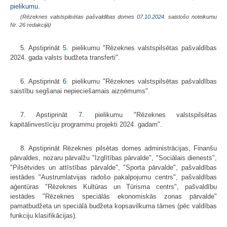
pielikumu
.
(Rēzeknes valstspilsētas pašvaldības domes
07.10.2024.
saistošo noteikumu
Nr. 26 redakcijā)
5. Apstiprināt
5.
pielikumu "Rēzeknes valstspilsētas pašvaldības
2024. gada valsts budžeta transferti".
6. Apstiprināt
6.
pielikumu "Rēzeknes valstspilsētas pašvaldības
saistību segšanai nepieciešamais aizņēmums".
7. Apstiprināt
7.
pielikumu "Rēzeknes valstspilsētas
kapitālinvestīciju programmu projekti 2024. gadam".
8. Apstiprināt Rēzeknes pilsētas domes administrācijas, Finanšu
pārvaldes, nozaru pārvalžu "Izglītības pārvalde", "Sociālais dienests",
"Pilsētvides un attīstības pārvalde", "Sporta pārvalde", pašvaldības
iestādes "Austrumlatvijas radošo pakalpojumu centrs", pašvaldības
aģentūras "Rēzeknes Kultūras un Tūrisma centrs", pašvaldību
iestādes "Rēzeknes speciālās ekonomiskās zonas pārvalde"
pamatbudžeta un speciālā budžeta kopsavilkuma tāmes (pēc valdības
funkciju klasifikācijas).