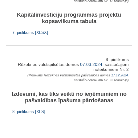
saistošo noteikumu Nr. 12 redakcijā)
Kapitālinvestīciju programmas projektu
kopsavilkuma tabula
7. pielikums [XLSX]
8. pielikums
Rēzeknes valstspilsētas domes
07.03.2024.
saistošajiem
noteikumiem Nr. 2
(Pielikums Rēzeknes valstspilsētas pašvaldības domes
17.12.2024.
saistošo noteikumu Nr. 32 redakcijā)
Izdevumi, kas tiks veikti no ieņēmumiem no
pašvaldības īpašuma pārdošanas
8. pielikums [XLS]