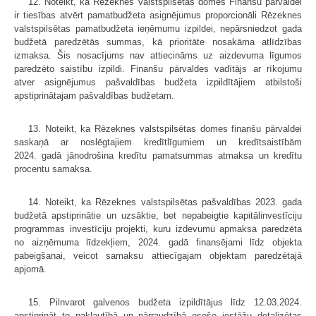
12. Noteikt, ka Rēzeknes valstspilsētas domes Finanšu pārvaldei
ir tiesības atvērt pamatbudžeta asignējumus proporcionāli Rēzeknes
valstspilsētas pamatbudžeta ieņēmumu izpildei, nepārsniedzot gada
budžetā paredzētās summas, kā prioritāte nosakāma atlīdzības
izmaksa. Šis nosacījums nav attiecināms uz aizdevuma līgumos
paredzēto saistību izpildi. Finanšu pārvaldes vadītājs ar rīkojumu
atver asignējumus pašvaldības budžeta izpildītājiem atbilstoši
apstiprinātajam pašvaldības budžetam.
13. Noteikt, ka Rēzeknes valstspilsētas domes finanšu pārvaldei
saskaņā ar noslēgtajiem kredītlīgumiem un kredītsaistībām
2024. gadā jānodrošina kredītu pamatsummas atmaksa un kredītu
procentu samaksa.
14. Noteikt, ka Rēzeknes valstspilsētas pašvaldības 2023. gada
budžetā apstiprinātie un uzsāktie, bet nepabeigtie kapitālinvestīciju
programmas investīciju projekti, kuru izdevumu apmaksa paredzēta
no aizņēmuma līdzekļiem, 2024. gadā finansējami līdz objekta
pabeigšanai, veicot samaksu attiecīgajam objektam paredzētajā
apjomā.
15. Pilnvarot galvenos budžeta izpildītājus līdz 12.03.2024.
apstiprināt to pakļautībā un pārraudzībā esošo iestāžu detalizētas