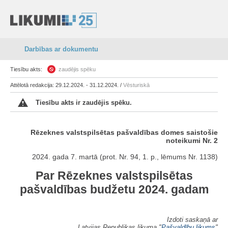
Darbības ar dokumentu
Tiesību akts:
zaudējis spēku
Attēlotā redakcija: 29.12.2024. - 31.12.2024. /
Vēsturiskā
Tiesību akts ir zaudējis spēku.
Rēzeknes valstspilsētas pašvaldības domes saistošie
noteikumi Nr. 2
2024. gada 7. martā (prot. Nr. 94, 1. p., lēmums Nr. 1138)
Par Rēzeknes valstspilsētas
pašvaldības budžetu 2024. gadam
Izdoti saskaņā ar
Latvijas Republikas likuma "
Pašvaldību likums
"