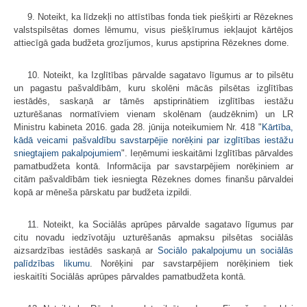
9. Noteikt, ka līdzekļi no attīstības fonda tiek piešķirti ar Rēzeknes
valstspilsētas domes lēmumu, visus piešķīrumus iekļaujot kārtējos
attiecīgā gada budžeta grozījumos, kurus apstiprina Rēzeknes dome.
10. Noteikt, ka Izglītības pārvalde sagatavo līgumus ar to pilsētu
un pagastu pašvaldībām, kuru skolēni mācās pilsētas izglītības
iestādēs, saskaņā ar tāmēs apstiprinātiem izglītības iestāžu
uzturēšanas normatīviem vienam skolēnam (audzēknim) un LR
Ministru kabineta 2016. gada 28. jūnija noteikumiem Nr. 418 "
Kārtība,
kādā veicami pašvaldību savstarpējie norēķini par izglītības iestāžu
sniegtajiem pakalpojumiem
". Ieņēmumi ieskaitāmi Izglītības pārvaldes
pamatbudžeta kontā. Informācija par savstarpējiem norēķiniem ar
citām pašvaldībām tiek iesniegta Rēzeknes domes finanšu pārvaldei
kopā ar mēneša pārskatu par budžeta izpildi.
11. Noteikt, ka Sociālās aprūpes pārvalde sagatavo līgumus par
citu novadu iedzīvotāju uzturēšanās apmaksu pilsētas sociālās
aizsardzības iestādēs saskaņā ar
Sociālo pakalpojumu un sociālās
palīdzības likumu
. Norēķini par savstarpējiem norēķiniem tiek
ieskaitīti Sociālās aprūpes pārvaldes pamatbudžeta kontā.