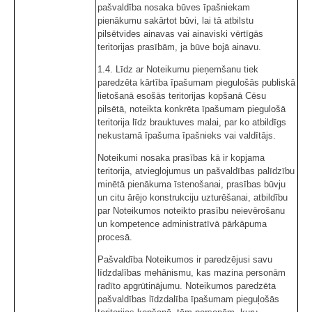
pašvaldība nosaka būves īpašniekam
pienākumu sakārtot būvi, lai tā atbilstu
pilsētvides ainavas vai ainaviski vērtīgās
teritorijas prasībām, ja būve bojā ainavu.
1.4. Līdz ar Noteikumu pieņemšanu tiek
paredzēta kārtība īpašumam piegulošās publiskā
lietošanā esošās teritorijas kopšanā Cēsu
pilsētā, noteikta konkrēta īpašumam piegulošā
teritorija līdz brauktuves malai, par ko atbildīgs
nekustamā īpašuma īpašnieks vai valdītājs.
Noteikumi nosaka prasības kā ir kopjama
teritorija, atvieglojumus un pašvaldības palīdzību
minētā pienākuma īstenošanai, prasības būvju
un citu ārējo konstrukciju uzturēšanai, atbildību
par Noteikumos noteikto prasību neievērošanu
un kompetence administratīvā pārkāpuma
procesā.
Pašvaldība Noteikumos ir paredzējusi savu
līdzdalības mehānismu, kas mazina personām
radīto apgrūtinājumu. Noteikumos paredzēta
pašvaldības līdzdalība īpašumam pieguļošās