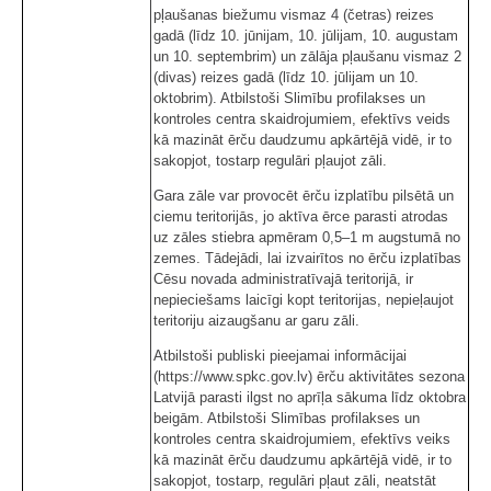
pļaušanas biežumu vismaz 4 (četras) reizes
gadā (līdz 10. jūnijam, 10. jūlijam, 10. augustam
un 10. septembrim) un zālāja pļaušanu vismaz 2
(divas) reizes gadā (līdz 10. jūlijam un 10.
oktobrim). Atbilstoši Slimību profilakses un
kontroles centra skaidrojumiem, efektīvs veids
kā mazināt ērču daudzumu apkārtējā vidē, ir to
sakopjot, tostarp regulāri pļaujot zāli.
Gara zāle var provocēt ērču izplatību pilsētā un
ciemu teritorijās, jo aktīva ērce parasti atrodas
uz zāles stiebra apmēram 0,5–1 m augstumā no
zemes. Tādejādi, lai izvairītos no ērču izplatības
Cēsu novada administratīvajā teritorijā, ir
nepieciešams laicīgi kopt teritorijas, nepieļaujot
teritoriju aizaugšanu ar garu zāli.
Atbilstoši publiski pieejamai informācijai
(https://www.spkc.gov.lv) ērču aktivitātes sezona
Latvijā parasti ilgst no aprīļa sākuma līdz oktobra
beigām. Atbilstoši Slimības profilakses un
kontroles centra skaidrojumiem, efektīvs veiks
kā mazināt ērču daudzumu apkārtējā vidē, ir to
sakopjot, tostarp, regulāri pļaut zāli, neatstāt