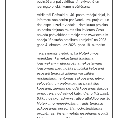
publicēšana pašvaldības tīmekļvietnē un
iesniegto priekšlikumu izvērtēšana.
Atbilstoši Pašvaldību 46. panta trešajai daļai, lai
informētu sabiedrību par Noteikumu projektu un
dot iespēju izteikt viedokli, Noteikumu projekts
un paskaidrojuma raksts tika ievietots Cēsu
novada pašvaldības tīmekļvietnē www.cesis.lv
sadaļā "Saistošo noteikumu projekti" no 2023.
gada 4. oktobra līdz 2023. gada 18. oktobrim.
Noteikumos
Tika saņemts viedoklis, ka
noteiktais, ka nekustamā īpašuma
īpašniekam ir jānodrošina nekustamam
īpašumam piegulošās publiskā lietošanā
esošajā teritorijā zāliena vai zālāja
nopļaušanu, teritorijas sakopšanu, ietvju,
veloceliņu un piebrauktuvju pastāvīgu
kopšanu, ziemas periodā kopšanas darbus
pirmo reizi nodrošinot katru dienu līdz plkst.
8.00, nosakot administratīvo atbildību par šo
Noteikumu neievērošanu, radīs teritoriju
uzkopšanas personāla nodrošināšanas
problēmas. Visiem nebūs iespējams izpildīt