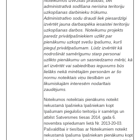
Noteikumos izvirzītās prasības, bet
administratīvā sodīšana nerisina teritoriju
uzkopšanas darbinieku trūkumu.
Administratīvo sodu draudi liek piesardzīgi
izvērtēt jauna darbaspēka iesaistei teritoriju
uzkopšanas darbos. Noteikumu projekts
paredz privātīpašniekiem uzlikt par
pienākumu uzkopt svešu īpašumu, kurš
pieguļ privātīpašumam. Lūdz izvērtēt kā
nodrošināt samērīgumu starp personai
uzlikto pienākumu un sasniedzamo mērķi, kā
arī izvērtēt vai sabiedrības ieguvums būs
lielāks nekā minētajām personām ar šo
normu noteiktais viņu tiesībām un
likumiskajām interesēm nodarītais
zaudējums.
Noteikumos noteiktais pienākums noteikt
nekustamā īpašnieka īpašniekam kopt
īpašumam piegulošo teritoriju ir samērīgs un
atbilst Satversmes tiesas 2014. gada 6.
novembra spriedumam lietā Nr. 2013-20-03.
Pašvaldībai ir tiesības ar Noteikumiem noteikt
nekustamā īpašuma īpašniekam pienākumu kopt