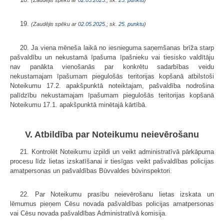
19.
(Zaudējis spēku ar
02.05.2025.
; sk.
25. punktu
)
20. Ja viena mēneša laikā no iesnieguma saņemšanas brīža starp
pašvaldību un nekustamā īpašuma īpašnieku vai tiesisko valdītāju
nav panākta vienošanās par konkrētu sadarbības veidu
nekustamajam īpašumam piegulošās teritorijas kopšanā atbilstoši
Noteikumu 17.2. apakšpunktā noteiktajam, pašvaldība nodrošina
palīdzību nekustamajam īpašumam piegulošās teritorijas kopšanā
Noteikumu 17.1. apakšpunktā minētajā kārtībā.
V. Atbildība par Noteikumu neievērošanu
21. Kontrolēt Noteikumu izpildi un veikt administratīvā pārkāpuma
procesu līdz lietas izskatīšanai ir tiesīgas veikt pašvaldības policijas
amatpersonas un pašvaldības Būvvaldes būvinspektori.
22. Par Noteikumu prasību neievērošanu lietas izskata un
lēmumus pieņem Cēsu novada pašvaldības policijas amatpersonas
vai Cēsu novada pašvaldības Administratīvā komisija.