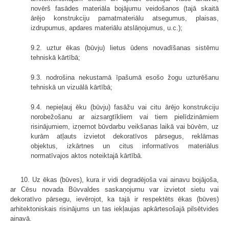
novērš fasādes materiāla bojājumu veidošanos (tajā skaitā
ārējo konstrukciju pamatmateriālu atsegumus, plaisas,
izdrupumus, apdares materiālu atslāņojumus, u.c.);
9.2. uztur ēkas (būvju) lietus ūdens novadīšanas sistēmu
tehniskā kārtībā;
9.3. nodrošina nekustamā īpašumā esošo žogu uzturēšanu
tehniskā un vizuālā kārtībā;
9.4. nepieļauj ēku (būvju) fasāžu vai citu ārējo konstrukciju
norobežošanu ar aizsargtīkliem vai tiem pielīdzināmiem
risinājumiem, izņemot būvdarbu veikšanas laikā vai būvēm, uz
kurām atļauts izvietot dekoratīvos pārsegus, reklāmas
objektus, izkārtnes un citus informatīvos materiālus
normatīvajos aktos noteiktajā kārtībā.
10. Uz ēkas (būves), kura ir vidi degradējoša vai ainavu bojājoša,
ar Cēsu novada Būvvaldes saskaņojumu var izvietot sietu vai
dekoratīvo pārsegu, ievērojot, ka tajā ir respektēts ēkas (būves)
arhitektoniskais risinājums un tas iekļaujas apkārtesošajā pilsētvides
ainavā.