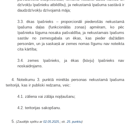
dzīvokļu īpašnieku atbildību), ja nekustamā īpašuma sastāvā ir
daudzdzīvokļu dzīvojamā māja;
3.3. ēkas īpašnieks – proporcionāli piederošās nekustamā
īpašuma daļas (funkcionālās zonas) apmēram, ko pēc
īpašnieka lūguma nosaka pašvaldība, ja nekustamais īpašums
sastāv no zemesgabala un ēkas, kas pieder dažādām
personām, un ja saskaņā ar zemes nomas līgumu nav noteikta
cita kārtība;
3.4. zemes īpašnieks, ja ēkas (būvju) īpašnieks nav
noskaidrojams.
4. Noteikumu 3. punktā minētās personas nekustamā īpašuma
teritorijā, kas ir publiski redzama, veic:
4.1. zāliena vai zālāja nopļaušanu;
4.2. teritorijas sakopšanu.
5.
(Zaudējis spēku ar
02.05.2025.
; sk.
25. punktu
)