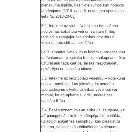
pienākuma izpildē, kas Noteikumos tiek noteikts
atbrīvojums (2014. gada 6. novembra spriedums
lietā Nr. 2013-20-03).
3.2. Ietekme uz vidi – Noteikumu īstenošana
nodrošinās sakārtotu vidi un sanitāro tīrību,
tādejādi aizsargājot sabiedrības drošību un
veicinot sabiedrības labklājību.
Ļaus izmantot Noteikumus kontrolei par īpašumu
un īpašumam piegulošo teritoriju sakopšanu, ēku
uzturēšanu tādā kārtībā, lai tās neapdraudētu
apkārtējos un nebojātu ainavu;
3.3. Ietekme uz iedzīvotāju veselību – Noteikumi
nosaka prasības, kas jāievēro, lai neradītu
apdraudējumu cilvēku dzīvībai, veselībai vai
mantai, kā arī apkārtējai videi, nodrošinās
sanitāro tīrību.
3.4. Esošo uzņēmumu attīstība un izaugsme, kā
arī paaugstināta to konkurētspēja tiks panākta,
uzlabojot apkārtnes sakoptību, kas piesaistītu
tūrisma, sabiedriskās ēdināšanas uzņēmumu,