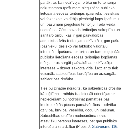
panākt to, ka nedzīvojamo ēku un to teritoriju
nekustamam īpašumam piegulošās publiskā
lietošanā esošās teritorijas īpašnieki, tiesiskais
vai faktiskais valdītājs pienācīgi kops īpašumu
un īpašumam piegulošo teritoriju. Tādā veidā
nodrošinot Cēsu novada teritorijas sakoptību un
sanitāro tīrību, kas ir gan pašvaldības
administratīvās teritorijas iedzīvotāju, gan pašu
īpašnieku, tiesisko vai faktisko valdītāju
interesēs. Īpašuma teritorijas un tam pieguļošās
publiskā lietošanā esošās teritorijas kopšanas
mērķis ir aizsargāt pašvaldības iedzīvotāju
intereses – dzīvot sakoptā vidē. Līdz ar to tiek
veicināta sabiedrības labklājība un aizsargāta
sabiedrības drošība.
Tiesību zinātnē norādīts, ka sabiedrības drošība
kā leģitīmais mērķis tradicionāli orientējas uz
nepieciešamību nodrošināt pamattiesības
konkretizētās piecas pamatvērtības – cilvēka
dzīvība, brīvība, veselību, godu un īpašumu.
Sabiedrības drošība nodrošināma nevis
atsevišķu personu interesēs, bet gan publisko
interešu aizsardzībai (Pleps J.
Satversme
116.