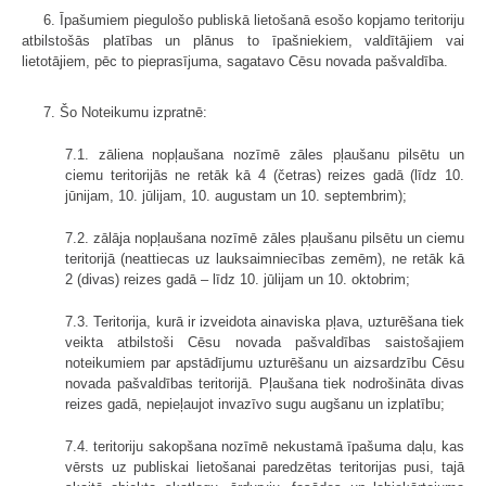
6. Īpašumiem piegulošo publiskā lietošanā esošo kopjamo teritoriju
atbilstošās platības un plānus to īpašniekiem, valdītājiem vai
lietotājiem, pēc to pieprasījuma, sagatavo Cēsu novada pašvaldība.
7. Šo Noteikumu izpratnē:
7.1. zāliena nopļaušana nozīmē zāles pļaušanu pilsētu un
ciemu teritorijās ne retāk kā 4 (četras) reizes gadā (līdz 10.
jūnijam, 10. jūlijam, 10. augustam un 10. septembrim);
7.2. zālāja nopļaušana nozīmē zāles pļaušanu pilsētu un ciemu
teritorijā (neattiecas uz lauksaimniecības zemēm), ne retāk kā
2 (divas) reizes gadā – līdz 10. jūlijam un 10. oktobrim;
7.3. Teritorija, kurā ir izveidota ainaviska pļava, uzturēšana tiek
veikta atbilstoši Cēsu novada pašvaldības saistošajiem
noteikumiem par apstādījumu uzturēšanu un aizsardzību Cēsu
novada pašvaldības teritorijā. Pļaušana tiek nodrošināta divas
reizes gadā, nepieļaujot invazīvo sugu augšanu un izplatību;
7.4. teritoriju sakopšana nozīmē nekustamā īpašuma daļu, kas
vērsts uz publiskai lietošanai paredzētas teritorijas pusi, tajā