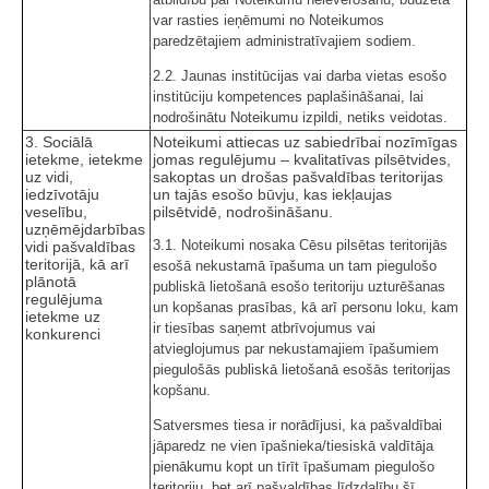
var rasties ieņēmumi no Noteikumos
paredzētajiem administratīvajiem sodiem.
2.2. Jaunas institūcijas vai darba vietas esošo
institūciju kompetences paplašināšanai, lai
nodrošinātu Noteikumu izpildi, netiks veidotas.
3. Sociālā
Noteikumi attiecas uz sabiedrībai nozīmīgas
ietekme, ietekme
jomas regulējumu – kvalitatīvas pilsētvides,
uz vidi,
sakoptas un drošas pašvaldības teritorijas
iedzīvotāju
un tajās esošo būvju, kas iekļaujas
veselību,
pilsētvidē, nodrošināšanu.
uzņēmējdarbības
3.1. Noteikumi nosaka Cēsu pilsētas teritorijās
vidi pašvaldības
teritorijā, kā arī
esošā nekustamā īpašuma un tam piegulošo
plānotā
publiskā lietošanā esošo teritoriju uzturēšanas
regulējuma
un kopšanas prasības, kā arī personu loku, kam
ietekme uz
ir tiesības saņemt atbrīvojumus vai
konkurenci
atvieglojumus par nekustamajiem īpašumiem
piegulošās publiskā lietošanā esošās teritorijas
kopšanu.
Satversmes tiesa ir norādījusi, ka pašvaldībai
jāparedz ne vien īpašnieka/tiesiskā valdītāja
pienākumu kopt un tīrīt īpašumam piegulošo
teritoriju, bet arī pašvaldības līdzdalību šī