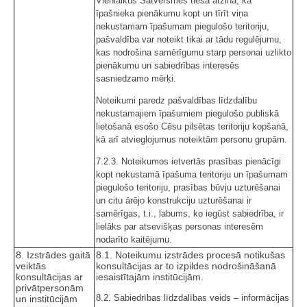
Vienlaikus Satversmes tiesa atzina, ka
īpašnieka pienākumu kopt un tīrīt viņa
nekustamam īpašumam piegulošo teritoriju,
pašvaldība var noteikt tikai ar tādu regulējumu,
kas nodrošina samērīgumu starp personai uzlikto
pienākumu un sabiedrības interesēs
sasniedzamo mērķi.
Noteikumi paredz pašvaldības līdzdalību
nekustamajiem īpašumiem piegulošo publiskā
lietošanā esošo Cēsu pilsētas teritoriju kopšanā,
kā arī atvieglojumus noteiktām personu grupām.
7.2.3. Noteikumos ietvertās prasības pienācīgi
kopt nekustamā īpašuma teritoriju un īpašumam
piegulošo teritoriju, prasības būvju uzturēšanai
un citu ārējo konstrukciju uzturēšanai ir
samērīgas, t.i., labums, ko iegūst sabiedrība, ir
lielāks par atsevišķas personas interesēm
nodarīto kaitējumu.
8. Izstrādes gaitā
8.1. Noteikumu izstrādes procesā notikušas
veiktās
konsultācijas ar to izpildes nodrošināšanā
konsultācijas ar
iesaistītajām institūcijām.
privātpersonām
8.2. Sabiedrības līdzdalības veids – informācijas
un institūcijām