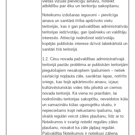
vietās vizuāli pievilcīgu ainavu, noteikt
atbildību par ēku un teritoriju sakopšanu.
Noteikumu izdošanas ieguvumi – pievilcīga
ainava un sanitārā tīrība apdzīvoto vietu
teritorijās, kas ir gan pašvaldības administratīvās
teritorijas iedzīvotāju, gan īpašnieku un valdītāju
interesēs. Attiecīgi nodrošinot iedzīvotāju
kopējās publiskās interese dzīvot labiekārtotā un
sanitāri tīrā teritorijā.
1.2. Cēsu novada pašvaldības administratīvajā
teritorijā pastāv problēma ar publiskām teritorijām
piegulošajiem nesakoptiem īpašumiem – netiek
savlaicīgi nopļauta zāle, savāktas lapas, notīrīts
sniegs, kas bojā apkārtesošo ainavu, izjauc
kultūrvēsturiskās vides tēlu pilsētā un ciemos
novada teritorijā. Kā viena no prasībām, lai
nodrošinātu teritorijas sakoptību, neveidotos kūla
un samazinātu kūlas ugunsgrēku skaitu, ir
nepieciešams kopt nekustamo īpašumu, tajā
skaitā regulāri veicot zāles pļaušanu, līdz ar to
Noteikumos ir svarīgi noteikt regulāru zāles
pļaušanu, nosakot ka zāle jāpļauj regulāri.
Pašvaldība Noteikumos ir noteikusi zāliena