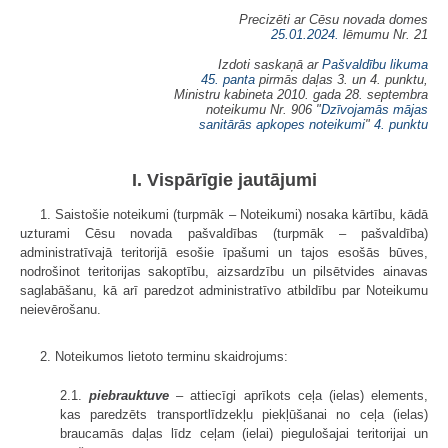
Precizēti ar Cēsu novada domes
25.01.2024.
lēmumu Nr. 21
Izdoti saskaņā ar
Pašvaldību likuma
45. panta
pirmās daļas 3. un 4. punktu,
Ministru kabineta 2010. gada 28. septembra
noteikumu Nr. 906 "
Dzīvojamās mājas
sanitārās apkopes noteikumi
"
4. punktu
I. Vispārīgie jautājumi
1. Saistošie noteikumi (turpmāk – Noteikumi) nosaka kārtību, kādā
uzturami Cēsu novada pašvaldības (turpmāk – pašvaldība)
administratīvajā teritorijā esošie īpašumi un tajos esošās būves,
nodrošinot teritorijas sakoptību, aizsardzību un pilsētvides ainavas
saglabāšanu, kā arī paredzot administratīvo atbildību par Noteikumu
neievērošanu.
2. Noteikumos lietoto terminu skaidrojums:
2.1.
piebrauktuve
– attiecīgi aprīkots ceļa (ielas) elements,
kas paredzēts transportlīdzekļu piekļūšanai no ceļa (ielas)
braucamās daļas līdz ceļam (ielai) piegulošajai teritorijai un