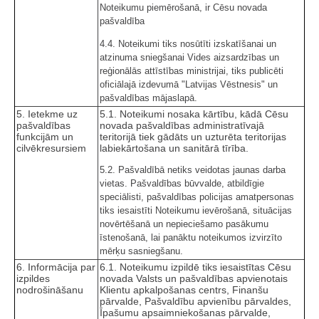
Noteikumu piemērošanā, ir Cēsu novada
pašvaldība
4.4. Noteikumi tiks nosūtīti izskatīšanai un
atzinuma sniegšanai Vides aizsardzības un
reģionālās attīstības ministrijai, tiks publicēti
oficiālajā izdevumā "Latvijas Vēstnesis" un
pašvaldības mājaslapā.
5. Ietekme uz
5.1. Noteikumi nosaka kārtību, kādā Cēsu
pašvaldības
novada pašvaldības administratīvajā
funkcijām un
teritorijā tiek gādāts un uzturēta teritorijas
cilvēkresursiem
labiekārtošana un sanitārā tīrība.
5.2. Pašvaldībā netiks veidotas jaunas darba
vietas. Pašvaldības būvvalde, atbildīgie
speciālisti, pašvaldības policijas amatpersonas
tiks iesaistīti Noteikumu ievērošanā, situācijas
novērtēšanā un nepieciešamo pasākumu
īstenošanā, lai panāktu noteikumos izvirzīto
mērķu sasniegšanu.
6. Informācija par
6.1. Noteikumu izpildē tiks iesaistītas Cēsu
izpildes
novada Valsts un pašvaldības apvienotais
nodrošināšanu
Klientu apkalpošanas centrs, Finanšu
pārvalde, Pašvaldību apvienību pārvaldes,
Īpašumu apsaimniekošanas pārvalde,