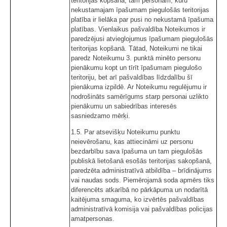
teritorijas kopšanā, tām personām, kuru
nekustamajam īpašumam piegulošās teritorijas
platība ir lielāka par pusi no nekustamā īpašuma
platības. Vienlaikus pašvaldība Noteikumos ir
paredzējusi atvieglojumus īpašumam pieguļošās
teritorijas kopšanā. Tātad, Noteikumi ne tikai
paredz Noteikumu 3. punktā minēto personu
pienākumu kopt un tīrīt īpašumam piegulošo
teritoriju, bet arī pašvaldības līdzdalību šī
pienākuma izpildē. Ar Noteikumu regulējumu ir
nodrošināts samērīgums starp personai uzlikto
pienākumu un sabiedrības interesēs
sasniedzamo mērķi.
1.5. Par atsevišķu Noteikumu punktu
neievērošanu, kas attiecināmi uz personu
bezdarbību sava īpašuma un tam piegulošās
publiskā lietošanā esošās teritorijas sakopšanā,
paredzēta administratīvā atbildība – brīdinājums
vai naudas sods. Piemērojamā soda apmērs tiks
diferencēts atkarībā no pārkāpuma un nodarītā
kaitējuma smaguma, ko izvērtēs pašvaldības
administratīvā komisija vai pašvaldības policijas
amatpersonas.