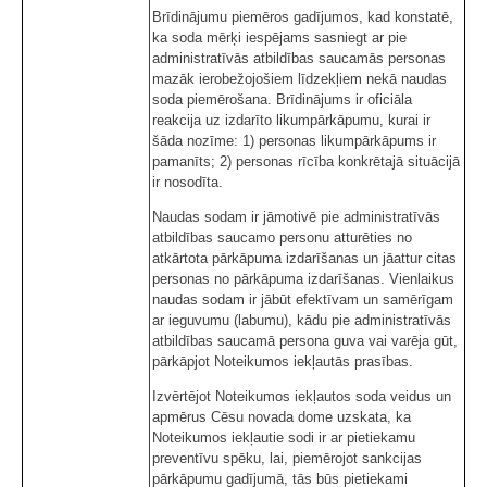
Brīdinājumu piemēros gadījumos, kad konstatē,
ka soda mērķi iespējams sasniegt ar pie
administratīvās atbildības saucamās personas
mazāk ierobežojošiem līdzekļiem nekā naudas
soda piemērošana. Brīdinājums ir oficiāla
reakcija uz izdarīto likumpārkāpumu, kurai ir
šāda nozīme: 1) personas likumpārkāpums ir
pamanīts; 2) personas rīcība konkrētajā situācijā
ir nosodīta.
Naudas sodam ir jāmotivē pie administratīvās
atbildības saucamo personu atturēties no
atkārtota pārkāpuma izdarīšanas un jāattur citas
personas no pārkāpuma izdarīšanas. Vienlaikus
naudas sodam ir jābūt efektīvam un samērīgam
ar ieguvumu (labumu), kādu pie administratīvās
atbildības saucamā persona guva vai varēja gūt,
pārkāpjot Noteikumos iekļautās prasības.
Izvērtējot Noteikumos iekļautos soda veidus un
apmērus Cēsu novada dome uzskata, ka
Noteikumos iekļautie sodi ir ar pietiekamu
preventīvu spēku, lai, piemērojot sankcijas
pārkāpumu gadījumā, tās būs pietiekami