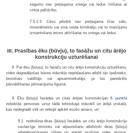
segumu nav pieļaujama sniega vai ledus tīrīšana ar
cirtņa palīdzību;
7.5.2.3. Cēsu pilsētā nav pieļaujama tīras sāls,
minerālmēslu vai visa veida ķīmikāliju vai to maisījumu
izmantošana ietves attīrīšanai no sniega vai ledus.
III. Prasības ēku (būvju), to fasāžu un citu ārējo
konstrukciju uzturēšanai
8. Par ēku (būvju), to fasāžu un citu ārējo konstrukciju uzturēšanu,
vides degradējošas būves stāvokļa nepieļaušanu atbild tās īpašnieks,
tiesiskais valdītājs vai apsaimniekotājs, ja tas paredzēts
pārvaldīšanas pilnvarojuma līgumā.
9. Ēku (būvju) fasādes un citas ārējas konstrukcijas
8. punktā
noteiktās personas uztur tādā tehniskajā stāvoklī un ārējā izskatā,
kas nedegradē vidi un nebojā apkārt esošo ainavu, un:
9.1. nodrošina ēkas (būvju) fasādes un citu ārējo konstrukciju
savlaicīgu remontu vai atjaunošanu atbilstoši ēkas (būvju)
arhitektoniskajam stilam un apkārt esošajai vides ainavai,