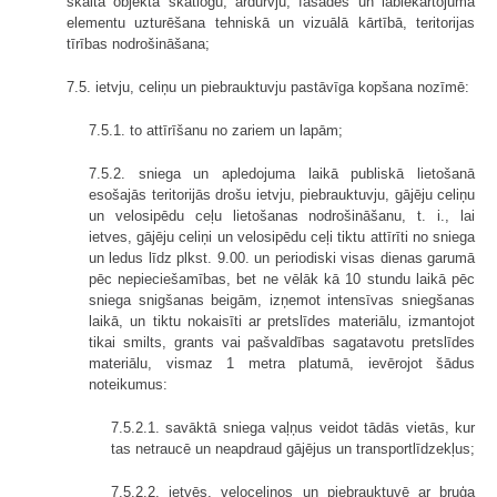
skaitā objekta skatlogu, ārdurvju, fasādes un labiekārtojuma
elementu uzturēšana tehniskā un vizuālā kārtībā, teritorijas
tīrības nodrošināšana;
7.5. ietvju, celiņu un piebrauktuvju pastāvīga kopšana nozīmē:
7.5.1. to attīrīšanu no zariem un lapām;
7.5.2. sniega un apledojuma laikā publiskā lietošanā
esošajās teritorijās drošu ietvju, piebrauktuvju, gājēju celiņu
un velosipēdu ceļu lietošanas nodrošināšanu, t. i., lai
ietves, gājēju celiņi un velosipēdu ceļi tiktu attīrīti no sniega
un ledus līdz plkst. 9.00. un periodiski visas dienas garumā
pēc nepieciešamības, bet ne vēlāk kā 10 stundu laikā pēc
sniega snigšanas beigām, izņemot intensīvas sniegšanas
laikā, un tiktu nokaisīti ar pretslīdes materiālu, izmantojot
tikai smilts, grants vai pašvaldības sagatavotu pretslīdes
materiālu, vismaz 1 metra platumā, ievērojot šādus
noteikumus:
7.5.2.1. savāktā sniega vaļņus veidot tādās vietās, kur
tas netraucē un neapdraud gājējus un transportlīdzekļus;
7.5.2.2. ietvēs, veloceliņos un piebrauktuvē ar bruģa