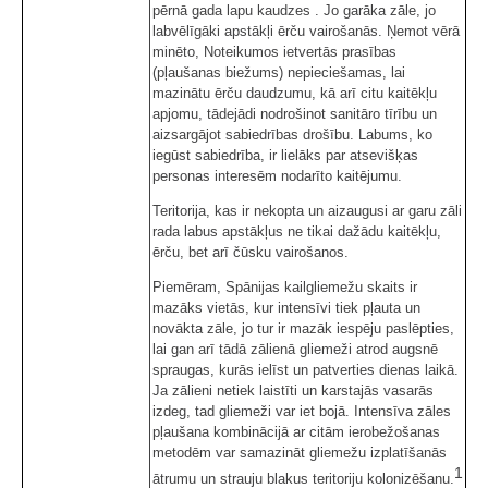
pērnā gada lapu kaudzes . Jo garāka zāle, jo
labvēlīgāki apstākļi ērču vairošanās. Ņemot vērā
minēto, Noteikumos ietvertās prasības
(pļaušanas biežums) nepieciešamas, lai
mazinātu ērču daudzumu, kā arī citu kaitēkļu
apjomu, tādejādi nodrošinot sanitāro tīrību un
aizsargājot sabiedrības drošību. Labums, ko
iegūst sabiedrība, ir lielāks par atsevišķas
personas interesēm nodarīto kaitējumu.
Teritorija, kas ir nekopta un aizaugusi ar garu zāli
rada labus apstākļus ne tikai dažādu kaitēkļu,
ērču, bet arī čūsku vairošanos.
Piemēram, Spānijas kailgliemežu skaits ir
mazāks vietās, kur intensīvi tiek pļauta un
novākta zāle, jo tur ir mazāk iespēju paslēpties,
lai gan arī tādā zālienā gliemeži atrod augsnē
spraugas, kurās ielīst un patverties dienas laikā.
Ja zālieni netiek laistīti un karstajās vasarās
izdeg, tad gliemeži var iet bojā. Intensīva zāles
pļaušana kombinācijā ar citām ierobežošanas
metodēm var samazināt gliemežu izplatīšanās
1
ātrumu un strauju blakus teritoriju kolonizēšanu.