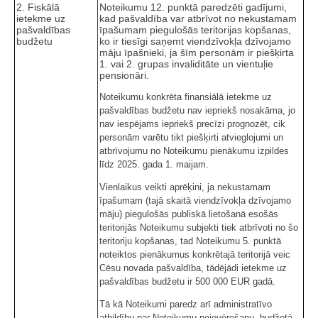
2. Fiskālā
Noteikumu 12. punktā paredzēti gadījumi,
ietekme uz
kad pašvaldība var atbrīvot no nekustamam
pašvaldības
īpašumam piegulošās teritorijas kopšanas,
budžetu
ko ir tiesīgi saņemt viendzīvokļa dzīvojamo
māju īpašnieki, ja šīm personām ir piešķirta
1. vai 2. grupas invaliditāte un vientuļie
pensionāri.
Noteikumu konkrēta finansiālā ietekme uz
pašvaldības budžetu nav iepriekš nosakāma, jo
nav iespējams iepriekš precīzi prognozēt, cik
personām varētu tikt piešķirti atvieglojumi un
atbrīvojumu no Noteikumu pienākumu izpildes
līdz 2025. gada 1. maijam.
Vienlaikus veikti aprēķini, ja nekustamam
īpašumam (tajā skaitā viendzīvokļa dzīvojamo
māju) piegulošās publiskā lietošanā esošās
teritorijās Noteikumu subjekti tiek atbrīvoti no šo
teritoriju kopšanas, tad Noteikumu 5. punktā
noteiktos pienākumus konkrētajā teritorijā veic
Cēsu novada pašvaldība, tādējādi ietekme uz
pašvaldības budžetu ir 500 000 EUR gadā.
Tā kā Noteikumi paredz arī administratīvo
atbildību par Noteikumu neievērošanu, budžetā