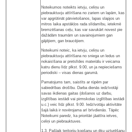
Noteikumos noteikts ietvju, celiņu un
piebrauktuvju attīrīšana no zariem un lapām, kas
var apgrūtināt pārvietošanos, lapas slapjos un
mitros laika apstākļos rada slīdamību, ietekmē
bremzēšanas ceļu, kas var savukārt novest pie
dažādām traumām un savainojumiem gan
gājējiem, gan braucējiem.
Noteikumi noteic, ka ietvju, celiņu un
piebrauktuvju attīrīšana no sniega un ledus un
nokaisīšana ar pretslīdes materiālu ir veicama
katru dienu līdz plkst. 9.00, un ja nepieciešams
periodiski – visas dienas garumā.
Pamatojums tam, saistīts ar rūpēm par
sabiedrības drošību. Darba dienās iedzīvotāji
savas ikdienas gaitas (došanos uz darbu,
izglītības iestādi vai pirmskolas izglītības iestādi
u.c.) veic līdz plkst. 9.00. Iedzīvotāju aktivitāte
šajā laikā ir novērojama arī brīvdienās. Tāpēc
Noteikumi paredz, ka prioritāri jāattīra ietves,
celiņi un piebrauktuves.
1.3. Pašlaik teritoriju kopšanu un ēku uzturēšanu