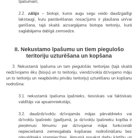
īpašumam;
2.2.
zālājs
– biotopi, kuros augu segu veido daudzgadīgi
lakstaugi, kuru pastāvēšanas nosacījums ir pļaušana un/vai
ganīšana, tajā skaitā aizsargājama biotopa teritoriju, kurā
saglabājama dabīgā zemsedze.
II. Nekustamo īpašumu un tiem piegulošo
teritoriju uzturēšana un kopšana
3. Nekustamā īpašuma un tam piegulošās teritorijas (tajā skaitā
nedzīvojamo ēku (būvju) un to teritoriju, viendzīvokļa dzīvojamo māju
un to teritoriju un neapbūvētu privātu teritoriju) uzturēšanu un kopšanu
nodrošina:
3.1. nekustamā īpašuma īpašnieks, tiesiskais vai faktiskais
valdītājs vai apsaimniekotājs;
3.2. daudzdzīvokļu dzīvojamās mājas pārvaldnieks vai
dzīvokļu īpašnieki (gadījumā, ja dzīvokļu īpašnieku kopība ir
pieņēmusi lēmumu par dzīvojamai mājai funkcionāli
nepieciešamā zemesgabala kopšanas nodrošināšanu bez
pārvaldnieka starpniecības, lēmumā nosakot darbu kārtību un