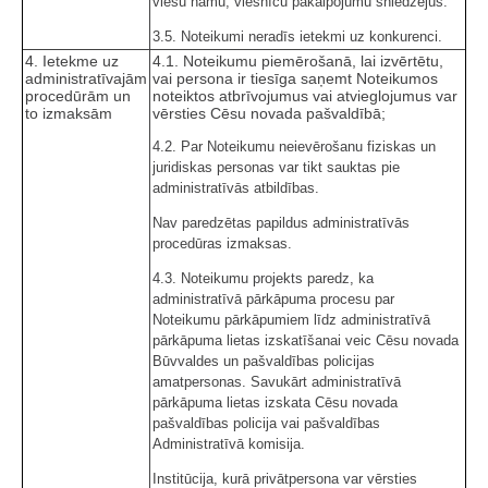
viesu namu, viesnīcu pakalpojumu sniedzējus.
3.5. Noteikumi neradīs ietekmi uz konkurenci.
4. Ietekme uz
4.1. Noteikumu piemērošanā, lai izvērtētu,
administratīvajām
vai persona ir tiesīga saņemt Noteikumos
procedūrām un
noteiktos atbrīvojumus vai atvieglojumus var
to izmaksām
vērsties Cēsu novada pašvaldībā;
4.2. Par Noteikumu neievērošanu fiziskas un
juridiskas personas var tikt sauktas pie
administratīvās atbildības.
Nav paredzētas papildus administratīvās
procedūras izmaksas.
4.3. Noteikumu projekts paredz, ka
administratīvā pārkāpuma procesu par
Noteikumu pārkāpumiem līdz administratīvā
pārkāpuma lietas izskatīšanai veic Cēsu novada
Būvvaldes un pašvaldības policijas
amatpersonas. Savukārt administratīvā
pārkāpuma lietas izskata Cēsu novada
pašvaldības policija vai pašvaldības
Administratīvā komisija.
Institūcija, kurā privātpersona var vērsties