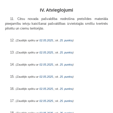
IV. Atvieglojumi
11. Cēsu novada pašvaldība nodrošina pretslīdes materiāla
pieejamību ietvju kaisīšanai pašvaldības izvietotajās smilšu tvertnēs
pilsētu un ciemu teritorijās.
12.
(Zaudējis spēku ar
02.05.2025.
; sk.
25. punktu
)
13.
(Zaudējis spēku ar
02.05.2025.
; sk.
25. punktu
)
14.
(Zaudējis spēku ar
02.05.2025.
; sk.
25. punktu
)
15.
(Zaudējis spēku ar
02.05.2025.
; sk.
25. punktu
)
16.
(Zaudējis spēku ar
02.05.2025.
; sk.
25. punktu
)
17.
(Zaudējis spēku ar
02.05.2025.
; sk.
25. punktu
)
18.
(Zaudējis spēku ar
02.05.2025.
; sk.
25. punktu
)