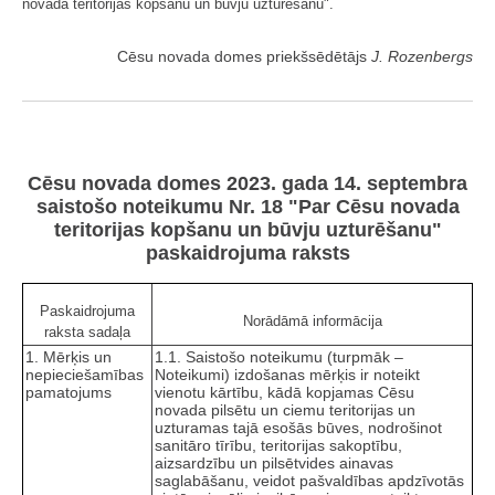
novada teritorijas kopšanu un būvju uzturēšanu".
Cēsu novada domes priekšsēdētājs
J. Rozenbergs
Cēsu novada domes 2023. gada 14. septembra
saistošo noteikumu Nr. 18 "Par Cēsu novada
teritorijas kopšanu un būvju uzturēšanu"
paskaidrojuma raksts
Paskaidrojuma
Norādāmā informācija
raksta sadaļa
1. Mērķis un
1.1. Saistošo noteikumu (turpmāk –
nepieciešamības
Noteikumi) izdošanas mērķis ir noteikt
pamatojums
vienotu kārtību, kādā kopjamas Cēsu
novada pilsētu un ciemu teritorijas un
uzturamas tajā esošās būves, nodrošinot
sanitāro tīrību, teritorijas sakoptību,
aizsardzību un pilsētvides ainavas
saglabāšanu, veidot pašvaldības apdzīvotās