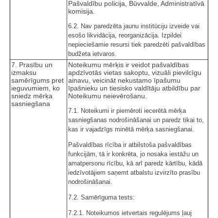
Pašvaldību policija, Būvvalde, Administratīvā
komisija.
6.2. Nav paredzēta jaunu institūciju izveide vai
esošo likvidācija, reorganizācija. Izpildei
nepieciešamie resursi tiek paredzēti pašvaldības
budžeta ietvaros.
7. Prasību un
Noteikumu mērķis ir veidot pašvaldības
izmaksu
apdzīvotās vietas sakoptu, vizuāli pievilcīgu
samērīgums pret
ainavu, veicināt nekustamo īpašumu
ieguvumiem, ko
īpašnieku un tiesisko valdītāju atbildību par
sniedz mērķa
Noteikumu neievērošanu.
sasniegšana
7.1. Noteikumi ir piemēroti iecerētā mērķa
sasniegšanas nodrošināšanai un paredz tikai to,
kas ir vajadzīgs minētā mērķa sasniegšanai.
Pašvaldības rīcība ir atbilstoša pašvaldības
funkcijām, tā ir konkrēta, jo nosaka iestāžu un
amatpersonu rīcību, kā arī paredz kārtību, kādā
iedzīvotājiem saņemt atbalstu izvirzīto prasību
nodrošināšanai.
7.2. Samērīguma tests:
7.2.1. Noteikumos ietvertais regulējums ļauj