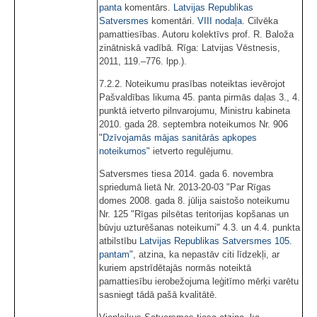
panta
komentārs.
Latvijas Republikas
Satversmes
komentāri.
VIII nodaļa
. Cilvēka
pamattiesības. Autoru kolektīvs prof. R. Baloža
zinātniskā vadībā. Rīga: Latvijas Vēstnesis,
2011, 119.–776. lpp.).
7.2.2. Noteikumu prasības noteiktas ievērojot
Pašvaldības likuma 45. panta pirmās daļas 3., 4.
punktā ietverto pilnvarojumu, Ministru kabineta
2010. gada 28. septembra noteikumos Nr. 906
"
Dzīvojamās mājas sanitārās apkopes
noteikumos
" ietverto regulējumu.
Satversmes tiesa 2014. gada 6. novembra
spriedumā lietā Nr. 2013-20-03 "Par Rīgas
domes 2008. gada 8. jūlija saistošo noteikumu
Nr. 125 "Rīgas pilsētas teritorijas kopšanas un
būvju uzturēšanas noteikumi" 4.3. un 4.4. punkta
atbilstību
Latvijas Republikas Satversmes
105.
pantam
", atzina, ka nepastāv citi līdzekļi, ar
kuriem apstrīdētajās normās noteiktā
pamattiesību ierobežojuma leģitīmo mērķi varētu
sasniegt tādā pašā kvalitātē.