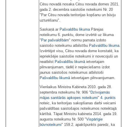
Cēsu novadā nosaka Cēsu novada domes 2021.
gada 2. decembra saistošie noteikumi Nr. 20
"Par Cēsu novada teritorijas kopšanu un būvju
uzturēšanu".
Saskaņā ar
Pašvaldību likuma
Pārejas
noteikumu 6. punktu, dome izvērtē uz likuma
"
Par pašvaldībām
" normu pamata izdoto
saistošo noteikumu atbilstību
Pašvaldību likuma
.
Izvērtējot visu, Cēsu novada dome konstatē, ka
iepriekšējie saistošie noteikumi ir novecojuši un
neatbilst
Pašvaldību likumā
ietvertajam
pilnvarojumam, tādēļ ir nepieciešams izdot
jaunus saistošos noteikumus atbilstoši
Pašvaldību likumā
ietvertajam pilnvarojumam.
Vienlaikus Ministra Kabineta 2010. gada 28.
septembra noteikumu Nr. 906 "
Dzīvojamās
mājas sanitārās apkopes noteikumi
"
4. punkts
noteic, ka teritorijas sakopšanas darbi veicami
pašvaldības saistošajos noteikumos noteiktajā
kārtībā. Tāpat Ministru kabineta 2014. gada 19.
augusta noteikumu Nr. 500 "
Vispārīgie
būvnoteikumi
" 159.2. apakšpunkts paredz, ka