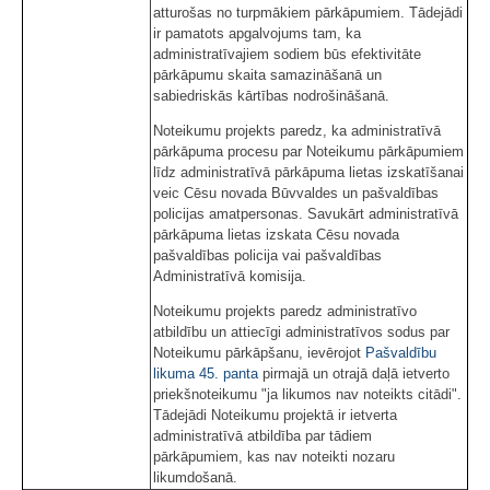
atturošas no turpmākiem pārkāpumiem. Tādejādi
ir pamatots apgalvojums tam, ka
administratīvajiem sodiem būs efektivitāte
pārkāpumu skaita samazināšanā un
sabiedriskās kārtības nodrošināšanā.
Noteikumu projekts paredz, ka administratīvā
pārkāpuma procesu par Noteikumu pārkāpumiem
līdz administratīvā pārkāpuma lietas izskatīšanai
veic Cēsu novada Būvvaldes un pašvaldības
policijas amatpersonas. Savukārt administratīvā
pārkāpuma lietas izskata Cēsu novada
pašvaldības policija vai pašvaldības
Administratīvā komisija.
Noteikumu projekts paredz administratīvo
atbildību un attiecīgi administratīvos sodus par
Noteikumu pārkāpšanu, ievērojot
Pašvaldību
likuma
45. panta
pirmajā un otrajā daļā ietverto
priekšnoteikumu "ja likumos nav noteikts citādi".
Tādejādi Noteikumu projektā ir ietverta
administratīvā atbildība par tādiem
pārkāpumiem, kas nav noteikti nozaru
likumdošanā.