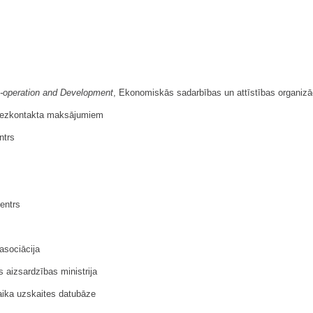
o-operation and Development
, Ekonomiskās sadarbības un attīstības organizā
n bezkontakta maksājumiem
ntrs
entrs
asociācija
aizsardzības ministrija
aika uzskaites datubāze