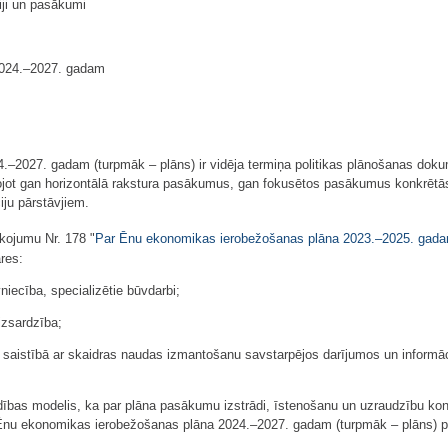
ji un pasākumi
2024.–2027. gadam
2027. gadam (turpmāk – plāns) ir vidēja termiņa politikas plānošanas dokum
jot gan horizontālā rakstura pasākumus, gan fokusētos pasākumus konkrētās
iju pārstāvjiem.
īkojumu Nr. 178 "
Par Ēnu ekonomikas ierobežošanas plāna 2023.–2025. gadam
res:
niecība, specializētie būvdarbi;
izsardzība;
 saistībā ar skaidras naudas izmantošanu savstarpējos darījumos un informāc
ldības modelis, ka par plāna pasākumu izstrādi, īstenošanu un uzraudzību kon
us Ēnu ekonomikas ierobežošanas plāna 2024.–2027. gadam (turpmāk – plāns) p