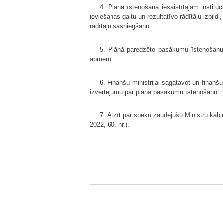
4. Plāna īstenošanā iesaistītajām institū
ieviešanas gaitu un rezultatīvo rādītāju izpild
rādītāju sasniegšanu.
5. Plānā paredzēto pasākumu īstenošanu n
apmēru.
6. Finanšu ministrijai sagatavot un finanš
izvērtējumu par plāna pasākumu īstenošanu.
7. Atzīt par spēku zaudējušu Ministru kab
2022, 60. nr.).