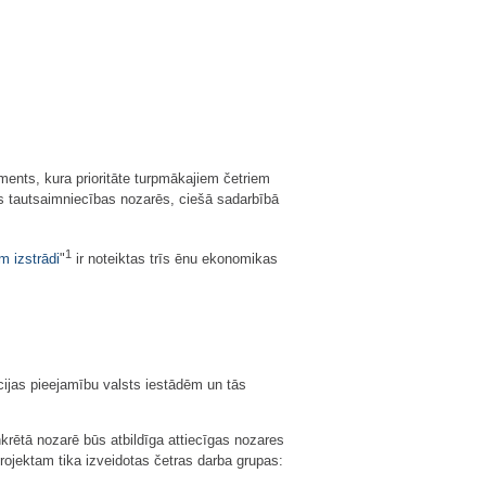
ents, kura prioritāte turpmākajiem četriem
 tautsaimniecības nozarēs, ciešā sadarbībā
1
 izstrādi
"
ir noteiktas trīs ēnu ekonomikas
ijas pieejamību valsts iestādēm un tās
krētā nozarē būs atbildīga attiecīgas nozares
rojektam tika izveidotas četras darba grupas: