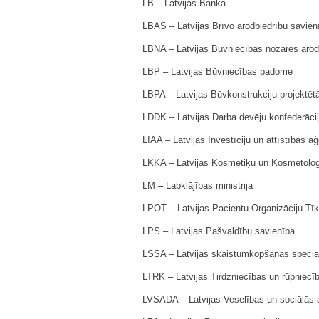
LB – Latvijas Banka
LBAS – Latvijas Brīvo arodbiedrību savien
LBNA – Latvijas Būvniecības nozares arod
LBP – Latvijas Būvniecības padome
LBPA – Latvijas Būvkonstrukciju projektētā
LDDK – Latvijas Darba devēju konfederāci
LIAA – Latvijas Investīciju un attīstības a
LKKA – Latvijas Kosmētiķu un Kosmetolog
LM – Labklājības ministrija
LPOT – Latvijas Pacientu Organizāciju Tīk
LPS – Latvijas Pašvaldību savienība
LSSA – Latvijas skaistumkopšanas speciāl
LTRK – Latvijas Tirdzniecības un rūpniec
LVSADA – Latvijas Veselības un sociālās a