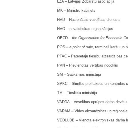
LZA – Latvijas Zobārstu asociācija
MK – Ministru kabinets
NVD – Nacionālais veselības dienests
NVO – nevalstiskas organizācijas
OECD –
the Organisation for Economic C
POS –
a point of sale
, termināļi karšu u
PTAC – Patērētāju tiesību aizsardzības ce
PVN – Pievienotās vērtības nodoklis
SM – Satiksmes ministrija
SPKC – Slimību profilakses un kontroles c
TM – Tieslietu ministrija
VADDA – Veselības aprūpes darba devēju 
VARAM – Vides aizsardzības un reģionālās 
VEDLUDB – Vienotā elektroniskās darba l