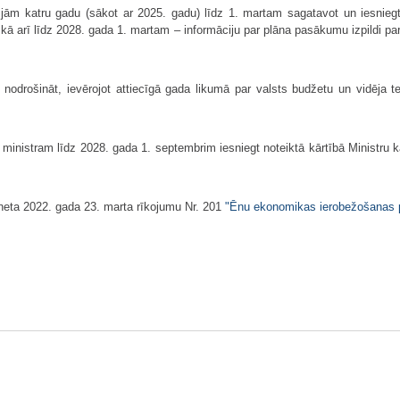
cijām katru gadu (sākot ar 2025. gadu) līdz 1. martam sagatavot un iesnieg
i, kā arī līdz 2028. gada 1. martam – informāciju par plāna pasākumu izpildi p
odrošināt, ievērojot attiecīgā gada likumā par valsts budžetu un vidēja t
u ministram līdz 2028. gada 1. septembrim iesniegt noteiktā kārtībā Ministru 
ineta 2022. gada 23. marta rīkojumu Nr. 201
"Ēnu ekonomikas ierobežošanas 