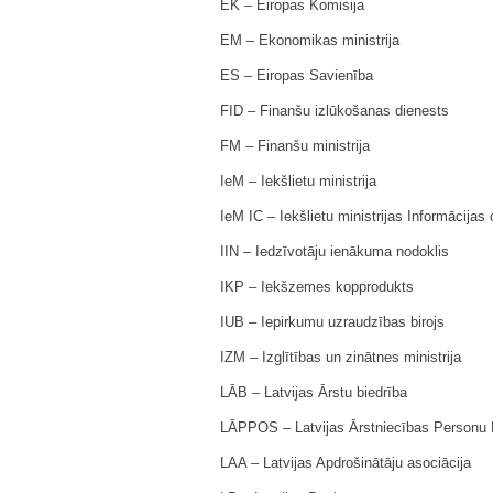
EK – Eiropas Komisija
EM – Ekonomikas ministrija
ES – Eiropas Savienība
FID – Finanšu izlūkošanas dienests
FM – Finanšu ministrija
IeM – Iekšlietu ministrija
IeM IC – Iekšlietu ministrijas Informācijas 
IIN – Iedzīvotāju ienākuma nodoklis
IKP – Iekšzemes kopprodukts
IUB – Iepirkumu uzraudzības birojs
IZM – Izglītības un zinātnes ministrija
LĀB – Latvijas Ārstu biedrība
LĀPPOS – Latvijas Ārstniecības Personu P
LAA – Latvijas Apdrošinātāju asociācija