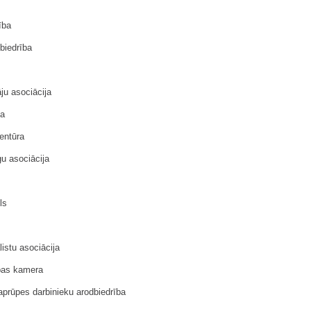
ība
biedrība
ju asociācija
ja
ģentūra
u asociācija
ls
istu asociācija
ības kamera
prūpes darbinieku arodbiedrība