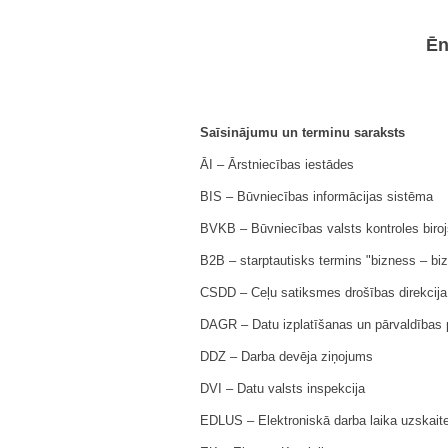
Ēn
Saīsinājumu un terminu saraksts
ĀI – Ārstniecības iestādes
BIS – Būvniecības informācijas sistēma
BVKB – Būvniecības valsts kontroles biroj
B2B – starptautisks termins "bizness – b
CSDD – Ceļu satiksmes drošības direkcija
DAGR – Datu izplatīšanas un pārvaldības 
DDZ – Darba devēja ziņojums
DVI – Datu valsts inspekcija
EDLUS – Elektroniskā darba laika uzskait