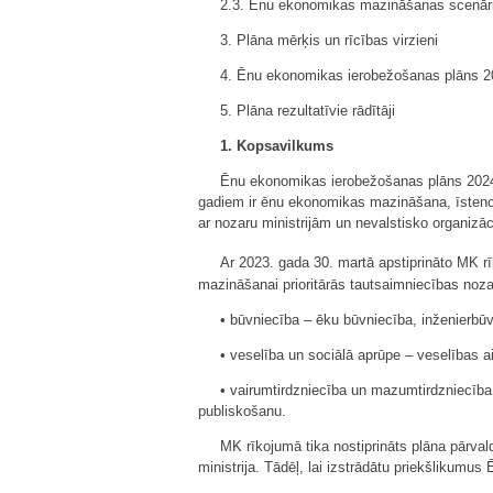
2.3. Ēnu ekonomikas mazināšanas scenāri
3. Plāna mērķis un rīcības virzieni
4. Ēnu ekonomikas ierobežošanas plāns 
5. Plāna rezultatīvie rādītāji
1. Kopsavilkums
Ēnu ekonomikas ierobežošanas plāns 2024.–
gadiem ir ēnu ekonomikas mazināšana, īsteno
ar nozaru ministrijām un nevalstisko organizāc
Ar 2023. gada 30. martā apstiprināto MK r
mazināšanai prioritārās tautsaimniecības noza
• būvniecība – ēku būvniecība, inženierbūv
• veselība un sociālā aprūpe – veselības a
• vairumtirdzniecība un mazumtirdzniecība
publiskošanu.
MK rīkojumā tika nostiprināts plāna pārva
ministrija. Tādēļ, lai izstrādātu priekšlikum