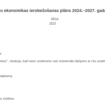
u ekonomikas ierobežošanas plāns 2024.–2027. ga
RĪGA
2023
s
izness", situācija, kad viens uzņēmums veic komerciālu darījumu ar citu uzņ
platforma
es sistēma