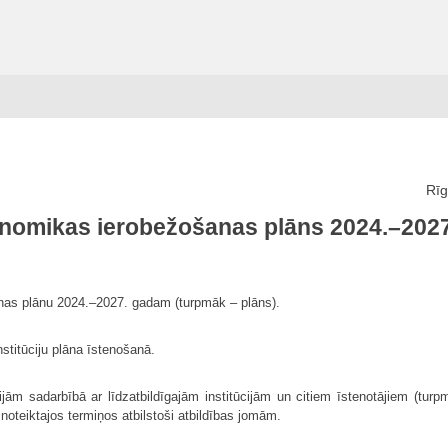
Rīg
nomikas ierobežošanas plāns 2024.–202
nas plānu 2024.–2027. gadam (turpmāk – plāns).
institūciju plāna īstenošanā.
ijām sadarbībā ar līdzatbildīgajām institūcijām un citiem īstenotājiem (turpm
noteiktajos termiņos atbilstoši atbildības jomām.