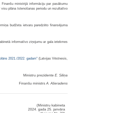
t Finanšu ministrijā informāciju par pasākumu
ar visu plāna īstenošanas periodu un rezultatīvo
ermiņa budžeta ietvaru paredzēto finansējuma
kabinetā informatīvo ziņojumu ar gala ietekmes
plāns 2021./2022. gadam"
​ (Latvijas Vēstnesis,
Ministru prezidente
E. Siliņa
Finanšu ministrs
A. Ašeradens
(Ministru kabineta
2024. gada 25. janvāra