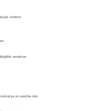
ācijas sistēma
ūra
obligātās iemaksas
tivācija un saistītie riski