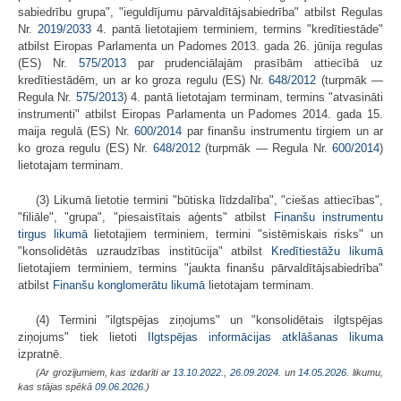
sabiedrību grupa", "ieguldījumu pārvaldītājsabiedrība" atbilst Regulas
Nr.
2019/2033
4. pantā lietotajiem terminiem, termins "kredītiestāde"
atbilst Eiropas Parlamenta un Padomes 2013. gada 26. jūnija regulas
(ES) Nr.
575/2013
par prudenciālajām prasībām attiecībā uz
kredītiestādēm, un ar ko groza regulu (ES) Nr.
648/2012
(turpmāk —
Regula Nr.
575/2013
) 4. pantā lietotajam terminam, termins "atvasināti
instrumenti" atbilst Eiropas Parlamenta un Padomes 2014. gada 15.
maija regulā (ES) Nr.
600/2014
par finanšu instrumentu tirgiem un ar
ko groza regulu (ES) Nr.
648/2012
(turpmāk — Regula Nr.
600/2014
)
lietotajam terminam.
(3) Likumā lietotie termini "būtiska līdzdalība", "ciešas attiecības",
"filiāle", "grupa", "piesaistītais aģents" atbilst
Finanšu instrumentu
tirgus likumā
lietotajiem terminiem, termini "sistēmiskais risks" un
"konsolidētās uzraudzības institūcija" atbilst
Kredītiestāžu likumā
lietotajiem terminiem, termins "jaukta finanšu pārvaldītājsabiedrība"
atbilst
Finanšu konglomerātu likumā
lietotajam terminam.
(4) Termini "ilgtspējas ziņojums" un "konsolidētais ilgtspējas
ziņojums" tiek lietoti
Ilgtspējas informācijas atklāšanas likuma
izpratnē.
(Ar grozījumiem, kas izdarīti ar
13.10.2022.
,
26.09.2024.
un
14.05.2026
. likumu,
kas stājas spēkā
09.06.2026.
)