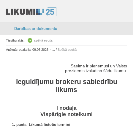
Darbības ar dokumentu
Tiesību akts:
spēkā esošs
Attēlotā redakcija: 09.06.2026. - ... /
Spēkā esošā
Saeima ir pieņēmusi un Valsts
prezidents izsludina šādu likumu:
Ieguldījumu brokeru sabiedrību
likums
I nodaļa
Vispārīgie noteikumi
1. pants. Likumā lietotie termini