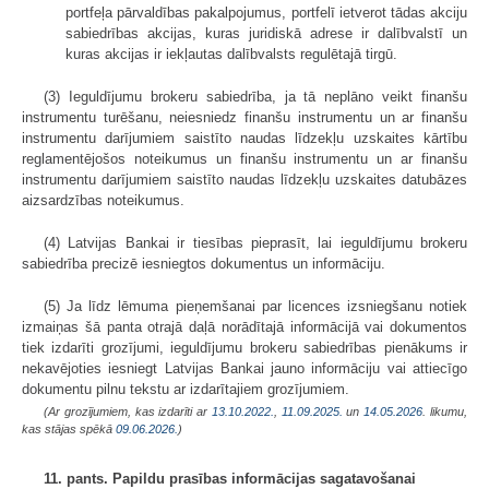
portfeļa pārvaldības pakalpojumus, portfelī ietverot tādas akciju
sabiedrības akcijas, kuras juridiskā adrese ir dalībvalstī un
kuras akcijas ir iekļautas dalībvalsts regulētajā tirgū.
(3) Ieguldījumu brokeru sabiedrība, ja tā neplāno veikt finanšu
instrumentu turēšanu, neiesniedz finanšu instrumentu un ar finanšu
instrumentu darījumiem saistīto naudas līdzekļu uzskaites kārtību
reglamentējošos noteikumus un finanšu instrumentu un ar finanšu
instrumentu darījumiem saistīto naudas līdzekļu uzskaites datubāzes
aizsardzības noteikumus.
(4) Latvijas Bankai ir tiesības pieprasīt, lai ieguldījumu brokeru
sabiedrība precizē iesniegtos dokumentus un informāciju.
(5) Ja līdz lēmuma pieņemšanai par licences izsniegšanu notiek
izmaiņas šā panta otrajā daļā norādītajā informācijā vai dokumentos
tiek izdarīti grozījumi, ieguldījumu brokeru sabiedrības pienākums ir
nekavējoties iesniegt Latvijas Bankai jauno informāciju vai attiecīgo
dokumentu pilnu tekstu ar izdarītajiem grozījumiem.
(Ar grozījumiem, kas izdarīti ar
13.10.2022.
,
11.09.2025.
un
14.05.2026
. likumu,
kas stājas spēkā
09.06.2026.
)
11. pants. Papildu prasības informācijas sagatavošanai