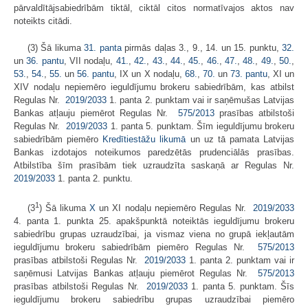
pārvaldītājsabiedrībām tiktāl, ciktāl citos normatīvajos aktos nav
noteikts citādi.
(3) Šā likuma
31. panta
pirmās daļas 3., 9., 14. un 15. punktu,
32.
un
36. pantu
, VII nodaļu,
41.
,
42.
,
43.
,
44.
,
45.
,
46.
,
47.
,
48.
,
49.
,
50.
,
53.
,
54.
,
55.
un
56. pantu
, IX un X nodaļu,
68.
,
70.
un
73. pantu
, XI un
XIV nodaļu nepiemēro ieguldījumu brokeru sabiedrībām, kas atbilst
Regulas Nr.
2019/2033
1. panta 2. punktam vai ir saņēmušas Latvijas
Bankas atļauju piemērot Regulas Nr.
575/2013
prasības atbilstoši
Regulas Nr.
2019/2033
1. panta 5. punktam. Šīm ieguldījumu brokeru
sabiedrībām piemēro
Kredītiestāžu likumā
un uz tā pamata Latvijas
Bankas izdotajos noteikumos paredzētās prudenciālās prasības.
Atbilstība šīm prasībām tiek uzraudzīta saskaņā ar Regulas Nr.
2019/2033
1. panta 2. punktu.
1
(3
) Šā likuma
X
un XI nodaļu nepiemēro Regulas Nr.
2019/2033
4. panta 1. punkta 25. apakšpunktā noteiktās ieguldījumu brokeru
sabiedrību grupas uzraudzībai, ja vismaz viena no grupā iekļautām
ieguldījumu brokeru sabiedrībām piemēro Regulas Nr.
575/2013
prasības atbilstoši Regulas Nr.
2019/2033
1. panta 2. punktam vai ir
saņēmusi Latvijas Bankas atļauju piemērot Regulas Nr.
575/2013
prasības atbilstoši Regulas Nr.
2019/2033
1. panta 5. punktam. Šīs
ieguldījumu brokeru sabiedrību grupas uzraudzībai piemēro