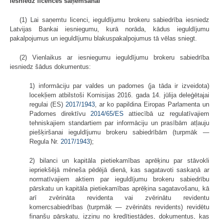
iesniedz licences saņemšanai
(1) Lai saņemtu licenci, ieguldījumu brokeru sabiedrība iesniedz
Latvijas Bankai iesniegumu, kurā norāda, kādus ieguldījumu
pakalpojumus un ieguldījumu blakuspakalpojumus tā vēlas sniegt.
(2) Vienlaikus ar iesniegumu ieguldījumu brokeru sabiedrība
iesniedz šādus dokumentus:
1) informāciju par valdes un padomes (ja tāda ir izveidota)
locekļiem atbilstoši
Komisijas
2016. gada 14. jūlija deleģētajai
regulai (ES)
2017/1943
, ar ko papildina Eiropas Parlamenta un
Padomes direktīvu
2014/65/ES
attiecībā uz regulatīvajiem
tehniskajiem standartiem par informāciju un prasībām atļauju
piešķiršanai ieguldījumu brokeru sabiedrībām (turpmāk —
Regula Nr.
2017/1943
);
2) bilanci un kapitāla pietiekamības aprēķinu par stāvokli
iepriekšējā mēneša pēdējā dienā, kas sagatavoti saskaņā ar
normatīvajiem aktiem par ieguldījumu brokeru sabiedrību
pārskatu un kapitāla pietiekamības aprēķina sagatavošanu, kā
arī zvērināta revidenta vai zvērinātu revidentu
komercsabiedrības (turpmāk — zvērināts revidents) revidētu
finanšu pārskatu, izziņu no kredītiestādes, dokumentus, kas