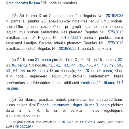
1
Kredītiestāžu likuma
VII
nodaļas prasības.
2
(3
) Šā likuma
X
un XI nodaļu piemēro Regulas Nr.
2019/2033
4. panta 1. punkta 25. apakšpunktā noteiktās ieguldījumu brokeru
sabiedrību grupas uzraudzībai, ja grupā nav iekļauta neviena
ieguldījumu brokeru sabiedrība, kas piemēro Regulas Nr.
575/2013
prasības atbilstoši Regulas Nr.
2019/2033
1. panta 2. punktam vai ir
saņēmusi Latvijas Bankas atļauju piemērot Regulas Nr.
575/2013
prasības atbilstoši Regulas Nr.
2019/2033
1. panta 5. punktam.
(4) Šā likuma
31. panta
pirmās daļas 3., 9., 14. un 15. punktu,
32.
un
36. pantu
, VII nodaļu,
41.
,
42.
,
43.
,
44.
,
45.
,
46.
,
47.
,
48.
,
49.
,
50.
,
53.
,
54.
,
55.
un
56. pantu
, IX un X nodaļu,
68.
,
70.
un
73. pantu
, XI un
XIV nodaļu nepiemēro ieguldījumu brokeru sabiedrībām, kuras
2
saņēmušas kredītiestādes licenci atbilstoši
Kredītiestāžu likuma
11.
pantam
.
(5) Šā likuma prasības netiek piemērotas komercsabiedrībām,
kuras sniedz tikai
Finanšu instrumentu tirgus likuma
3. panta
piektās
daļas 2., 3., 4., 5. un 6. punktā minētos ieguldījumu
blakuspakalpojumus.
(Ar grozījumiem, kas izdarīti ar
13.10.2022.
un
14.05.2026
. likumu, kas stājas
spēkā
09.06.2026.
)