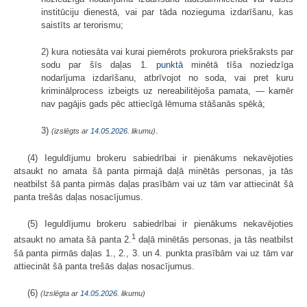
institūciju dienestā, vai par tāda nozieguma izdarīšanu, kas
saistīts ar terorismu;
2) kura notiesāta vai kurai piemērots prokurora priekšraksts par
sodu par šīs daļas
1. punktā
minētā tīša noziedzīga
nodarījuma izdarīšanu, atbrīvojot no soda, vai pret kuru
kriminālprocess izbeigts uz nereabilitējoša pamata, — kamēr
nav pagājis gads pēc attiecīgā lēmuma stāšanās spēkā;
3)
.
(izslēgts ar
14.05.2026
. likumu)
(4) Ieguldījumu brokeru sabiedrībai ir pienākums nekavējoties
atsaukt no amata šā panta pirmajā daļā minētās personas, ja tās
neatbilst šā panta pirmās daļas prasībām vai uz tām var attiecināt šā
panta trešās daļas nosacījumus.
(5) Ieguldījumu brokeru sabiedrībai ir pienākums nekavējoties
1
atsaukt no amata šā panta 2.
daļā minētās personas, ja tās neatbilst
šā panta pirmās daļas 1., 2., 3. un 4. punkta prasībām vai uz tām var
attiecināt šā panta trešās daļas nosacījumus.
(6)
(Izslēgta ar
14.05.2026
. likumu)