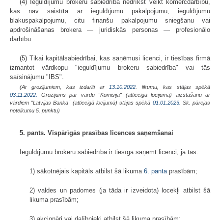
(4) Ieguldījumu brokeru sabiedrība nedrīkst veikt komercdarbību,
kas nav saistīta ar ieguldījumu pakalpojumu, ieguldījumu
blakuspakalpojumu, citu finanšu pakalpojumu sniegšanu vai
apdrošināšanas brokera — juridiskās personas — profesionālo
darbību.
(5) Tikai kapitālsabiedrībai, kas saņēmusi licenci, ir tiesības firmā
izmantot vārdkopu "ieguldījumu brokeru sabiedrība" vai tās
saīsinājumu "IBS".
(Ar grozījumiem, kas izdarīti ar
13.10.2022
. likumu, kas stājas spēkā
03.11.2022.
Grozījums par vārdu "Komisija" (attiecīgā locījumā) aizstāšanu ar
vārdiem "Latvijas Banka" (attiecīgā locījumā) stājas spēkā
01.01.2023.
Sk. pārejas
noteikumu 5. punktu)
5. pants. Vispārīgās prasības licences saņemšanai
Ieguldījumu brokeru sabiedrība ir tiesīga saņemt licenci, ja tās:
1) sākotnējais kapitāls atbilst šā likuma
6. panta
prasībām;
2) valdes un padomes (ja tāda ir izveidota) locekļi atbilst šā
likuma prasībām;
3) akcionāri vai dalībnieki atbilst šā likuma prasībām;