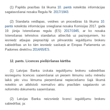
(1) Papildu prasības šā likuma
10. pantā
noteiktās informācijas
sagatavošanai nosaka Regula Nr.
2017/1943
.
(2) Standarta veidlapas, veidnes un procedūras šā likuma
10.
pantā
noteiktās informācijas sniegšanai nosaka Komisijas 2017. gada
19. jūnija īstenošanas regula (ES)
2017/1945
, ar ko nosaka
īstenošanas tehniskos standartus attiecībā uz paziņojumiem, ko
iesniedz atļaujas pieprasītāji un pilnvarotās ieguldījumu brokeru
sabiedrības un ko tām iesniedz saskaņā ar Eiropas Parlamenta un
Padomes direktīvu
2014/65/ES
.
12. pants. Licences piešķiršanas kārtība
(1) Latvijas Banka izskata ieguldījumu brokeru sabiedrības
iesniegumu licences saņemšanai un pieņem lēmumu sešu mēnešu
laikā pēc visu lēmuma pieņemšanai nepieciešamo šajā likumā
noteikto un atbilstoši normatīvo aktu prasībām sagatavoto un
noformēto dokumentu saņemšanas.
(2) Latvijas Banka neizsniedz licenci ieguldījumu brokeru
sabiedrībai, ja: