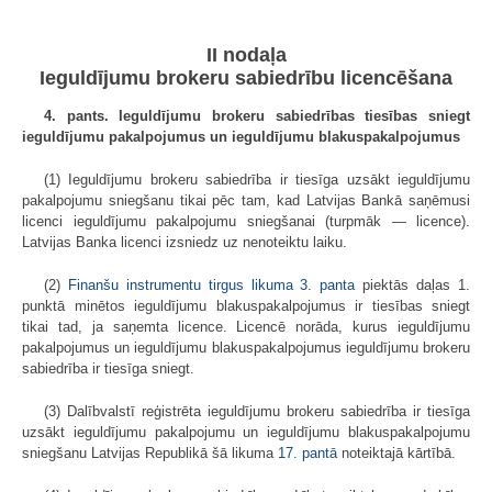
II nodaļa
Ieguldījumu brokeru sabiedrību licencēšana
4. pants. Ieguldījumu brokeru sabiedrības tiesības sniegt
ieguldījumu pakalpojumus un ieguldījumu blakuspakalpojumus
(1) Ieguldījumu brokeru sabiedrība ir tiesīga uzsākt ieguldījumu
pakalpojumu sniegšanu tikai pēc tam, kad Latvijas Bankā saņēmusi
licenci ieguldījumu pakalpojumu sniegšanai (turpmāk — licence).
Latvijas Banka licenci izsniedz uz nenoteiktu laiku.
(2)
Finanšu instrumentu tirgus likuma
3. panta
piektās daļas 1.
punktā minētos ieguldījumu blakuspakalpojumus ir tiesības sniegt
tikai tad, ja saņemta licence. Licencē norāda, kurus ieguldījumu
pakalpojumus un ieguldījumu blakuspakalpojumus ieguldījumu brokeru
sabiedrība ir tiesīga sniegt.
(3) Dalībvalstī reģistrēta ieguldījumu brokeru sabiedrība ir tiesīga
uzsākt ieguldījumu pakalpojumu un ieguldījumu blakuspakalpojumu
sniegšanu Latvijas Republikā šā likuma
17. pantā
noteiktajā kārtībā.