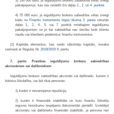
3) 150 000
euro
, ja ieguldījumu brokeru sabiedrība vēlas sniegt
pakalpojumus, kas nav norādīti šīs daļas
1.
,
2.
un
4. punktā
;
4) 75 000
euro
, ja ieguldījumu brokeru sabiedrība vēlas sniegt
kādu no
Finanšu instrumentu tirgus likuma
3. panta
ceturtās
daļas 1., 2., 4., 5. vai 7. punktā minētajiem ieguldījumu
pakalpojumiem un ja šai sabiedrībai nav tiesību turēt klientu
naudu vai klientiem piederošus finanšu instrumentus.
(2) Kapitāla elementus, kas veido sākotnējo kapitālu, nosaka
saskaņā ar Regulas Nr.
2019/2033
9. pantu.
7. pants. Prasības ieguldījumu brokeru sabiedrības
akcionāriem vai dalībniekiem
Ieguldījumu brokeru sabiedrības akcionāri vai dalībnieki, kuriem ir
būtiska līdzdalība, var būt tikai personas:
1) kurām ir nevainojama reputācija;
2) kurām ir finansiālā stabilitāte un kuru finanšu līdzekļu
ieguves tiesiskumu iespējams dokumentāri pierādīt. Izvērtējot
akcionāru vai dalībnieku finansiālo stabilitāti, ja persona nav