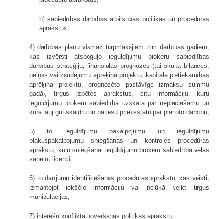
h) sabiedrības darbības atbilstības politikas un procedūras
aprakstus;
4) darbības plānu vismaz turpmākajiem trim darbības gadiem,
kas izvērsti atspoguļo ieguldījumu brokeru sabiedrības
darbības stratēģiju, finansiālās prognozes (tai skaitā bilances,
peļņas vai zaudējumu aprēķina projektu, kapitāla pietiekamības
aprēķina projektu, prognozēto pastāvīgo izmaksu summu
gadā), tirgus izpētes aprakstus, citu informāciju, kuru
ieguldījumu brokeru sabiedrība uzskata par nepieciešamu un
kura ļauj gūt skaidru un patiesu priekšstatu par plānoto darbību;
5) to ieguldījumu pakalpojumu un ieguldījumu
blakuspakalpojumu sniegšanas un kontroles procedūras
aprakstu, kuru sniegšanai ieguldījumu brokeru sabiedrība vēlas
saņemt licenci;
6) to darījumu identificēšanas procedūras aprakstu, kas veikti,
izmantojot iekšējo informāciju vai nolūkā veikt tirgus
manipulācijas;
7) interešu konflikta novēršanas politikas aprakstu;