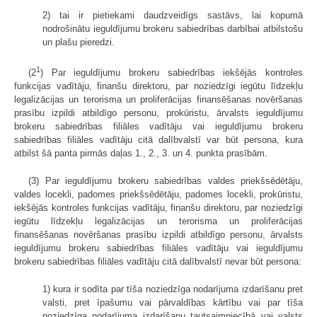
2) tai ir pietiekami daudzveidīgs sastāvs, lai kopumā
nodrošinātu ieguldījumu brokeru sabiedrības darbībai atbilstošu
un plašu pieredzi.
1
(2
) Par ieguldījumu brokeru sabiedrības iekšējās kontroles
funkcijas vadītāju, finanšu direktoru, par noziedzīgi iegūtu līdzekļu
legalizācijas un terorisma un proliferācijas finansēšanas novēršanas
prasību izpildi atbildīgo personu, prokūristu, ārvalsts ieguldījumu
brokeru sabiedrības filiāles vadītāju vai ieguldījumu brokeru
sabiedrības filiāles vadītāju citā dalībvalstī var būt persona, kura
atbilst šā panta pirmās daļas 1., 2., 3. un 4. punkta prasībām.
(3) Par ieguldījumu brokeru sabiedrības valdes priekšsēdētāju,
valdes locekli, padomes priekšsēdētāju, padomes locekli, prokūristu,
iekšējās kontroles funkcijas vadītāju, finanšu direktoru, par noziedzīgi
iegūtu līdzekļu legalizācijas un terorisma un proliferācijas
finansēšanas novēršanas prasību izpildi atbildīgo personu, ārvalsts
ieguldījumu brokeru sabiedrības filiāles vadītāju vai ieguldījumu
brokeru sabiedrības filiāles vadītāju citā dalībvalstī nevar būt persona:
1) kura ir sodīta par tīša noziedzīga nodarījuma izdarīšanu pret
valsti, pret īpašumu vai pārvaldības kārtību vai par tīša
noziedzīga nodarījuma izdarīšanu tautsaimniecībā vai valsts