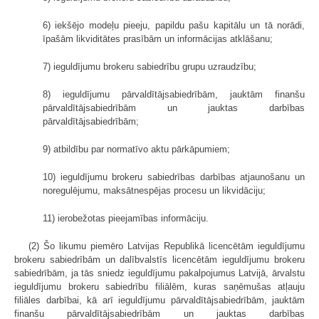
6) iekšējo modeļu pieeju, papildu pašu kapitālu un tā norādi,
īpašām likviditātes prasībām un informācijas atklāšanu;
7) ieguldījumu brokeru sabiedrību grupu uzraudzību;
8) ieguldījumu pārvaldītājsabiedrībām, jauktām finanšu
pārvaldītājsabiedrībām un jauktas darbības
pārvaldītājsabiedrībām;
9) atbildību par normatīvo aktu pārkāpumiem;
10) ieguldījumu brokeru sabiedrības darbības atjaunošanu un
noregulējumu, maksātnespējas procesu un likvidāciju;
11) ierobežotas pieejamības informāciju.
(2) Šo likumu piemēro Latvijas Republikā licencētām ieguldījumu
brokeru sabiedrībām un dalībvalstīs licencētām ieguldījumu brokeru
sabiedrībām, ja tās sniedz ieguldījumu pakalpojumus Latvijā, ārvalstu
ieguldījumu brokeru sabiedrību filiālēm, kuras saņēmušas atļauju
filiāles darbībai, kā arī ieguldījumu pārvaldītājsabiedrībām, jauktām
finanšu pārvaldītājsabiedrībām un jauktas darbības