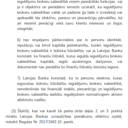
ieguldījumu brokeru sabiedrībā viņiem paredzētās funkcijas, vai
ja ir objektīvs un pierādāms iemesls uzskatīt, ka ieguldījumu
brokeru sabiedrības valde un padome (ja tāda ir izveidota) var
apdraudēt tās efektīvu, pareizu un piesardzīgu pārvaldību, kā
arī neņemt pienācīgi vērā savu klientu intereses un tirgus
integritāti;
6) nav iespējams pārliecināties par to personu identitāti,
reputāciju vai brīvā kapitāla pietiekamību, kurām ieguldījumu
brokeru sabiedrībā ir būtiska līdzdalība, vai ja Latvijas Banka
konstatē, ka finanšu līdzekļi, kurus iegulda ieguldījumu brokeru
sabiedrības kapitālā, iegūti aizdomīgos darījumos, vai
dokumentāri nav pierādīta šo finanšu līdzekļu tiesiska ieguve;
7) Latvijas Banka konstatē, ka to personu ietekme, kuras
ieguvušas būtisku līdzdalību ieguldījumu brokeru sabiedrībā,
nenodrošinās tās finansiāli stabilu, piesardzīgu un ieguldījumu
brokeru sabiedrību darbību regulējošiem normatīvajiem aktiem
atbilstošu vadību.
(3) Šķēršļi, kas var kavēt šā panta otrās daļas 2. un 3. punktā
minēto Latvijas Bankas uzraudzības pienākumu efektīvu izpildi,
noteikti Regulas Nr.
2017/1943
10. pantā.