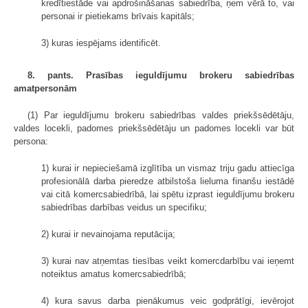
kredītiestāde vai apdrošināšanas sabiedrība, ņem vērā to, vai
personai ir pietiekams brīvais kapitāls;
3) kuras iespējams identificēt.
8. pants. Prasības ieguldījumu brokeru sabiedrības
amatpersonām
(1) Par ieguldījumu brokeru sabiedrības valdes priekšsēdētāju,
valdes locekli, padomes priekšsēdētāju un padomes locekli var būt
persona:
1) kurai ir nepieciešamā izglītība un vismaz triju gadu attiecīga
profesionālā darba pieredze atbilstoša lieluma finanšu iestādē
vai citā komercsabiedrībā, lai spētu izprast ieguldījumu brokeru
sabiedrības darbības veidus un specifiku;
2) kurai ir nevainojama reputācija;
3) kurai nav atņemtas tiesības veikt komercdarbību vai ieņemt
noteiktus amatus komercsabiedrībā;
4) kura savus darba pienākumus veic godprātīgi, ievērojot