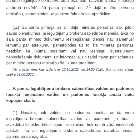
darbību regulējošo normatīvo aktu prasības, Latvijas Banka ir tiesīga
1
atkārtoti novērtēt šā panta pirmajā un 2.
daļā minēto personu
atbilstību, pamatojoties uz jauniem faktiem vai apstākļiem.
1
(11) Šā panta pirmajā un 2.
daļā minētās personas sāk pildīt
savus pienākumus, ja ieguldījumu brokeru sabiedrība mēneša laikā no
šajā pantā minēto dokumentu iesniegšanas dienas nav saņēmusi
lēmumu par atteikumu, pamatojoties uz to, ka minētās personas
neatbilst šā likuma prasībām vai nav iesniegti izvērtējumam
nepieciešamie dokumenti un informācija, un tādēļ nevar pārliecināties
par minēto personu atbilstību šā likuma prasībām.
(Ar grozījumiem, kas izdarīti ar
13.10.2022.
un
14.05.2026
. likumu, kas stājas
spēkā
09.06.2026.
)
9. pants. Ieguldījumu brokeru sabiedrības valdes un padomes
locekļa ieņemamo valdes un padomes locekļa amata vietu
kopējais skaits
(1) Nosakot, cik valdes un padomes locekļa amata vietu
ieguldījumu brokeru sabiedrības valdes vai padomes (ja tāda ir
izveidota) loceklis drīkst ieņemt vienlaikus, tiek ņemti vērā individuāli
apstākļi, kā arī ieguldījumu brokeru sabiedrības darbības veids,
apjoms un sarežģītība.