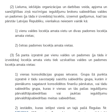
(2) Lieluma, iekšējās organizācijas un darbības veida, apjoma un
sarežģītības ziņā nozīmīgas ieguldījumu brokeru sabiedrības valdes
un padomes (ja tāda ir izveidota) loceklis, izņemot gadījumus, kad tas
pārstāv Latvijas Republiku, vienlaikus neieņem vairāk kā:
1) vienu valdes locekļa amata vietu un divas padomes locekļa
amata vietas;
2) četras padomes locekļa amata vietas.
(3) Šā panta izpratnē par vienu valdes un padomes (ja tāda ir
izveidota) locekļa amata vietu tiek uzskatītas valdes un padomes
locekļa amata vietas:
1) vienas konsolidācijas grupas ietvaros. Grupa šā punkta
izpratnē ir tādu savstarpēji saistītu sabiedrību grupa, kurām ir
pienākums sagatavot konsolidētos finanšu pārskatus, vai tādu
sabiedrību grupa, kuras ir vienas un tās pašas ieguldījumu
pārvaldītājsabiedrības vai jauktas ieguldījumu
pārvaldītājsabiedrības meitas sabiedrības;
2) iestādēs, kuras ietilpst vienā un tajā pašā Regulas Nr.