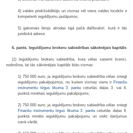
4) valdes priekšsēdētājs un vismaz vēl viens valdes loceklis ir
kompetenti ieguldījumu jautājumos;
5) galvenais birojs atrodas tajā pašā dalībvalstī, kurā ir tās
juridiskā adrese.
6. pants. Ieguldījumu brokeru sabiedrības sākotnējais kapitāls
(1) Ieguldījumu brokeru sabiedrība, kura vēlas saņemt licenci,
nodrošina, lai tās sākotnējais kapitāls būtu vismaz:
1) 750 000
euro
, ja ieguldījumu brokeru sabiedrība vēlas sniegt
ieguldījumu pakalpojumus, no kuriem vismaz viens ir
Finanšu
instrumentu tirgus likuma
3. panta
ceturtās daļas 3. vai 6.
punktā minētais ieguldījumu pakalpojums;
2) 750 000
euro
, ja ieguldījumu brokeru sabiedrība vēlas sniegt
Finanšu instrumentu tirgus likuma
3. panta
ceturtās daļas 9.
punktā minēto ieguldījumu pakalpojumu un veikt darījumus
savā vārdā;