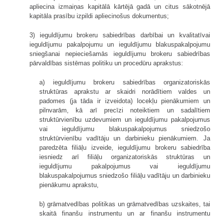
apliecina izmaiņas kapitālā kārtējā gadā un citus sākotnējā
kapitāla prasību izpildi apliecinošus dokumentus;
3) ieguldījumu brokeru sabiedrības darbībai un kvalitatīvai
ieguldījumu pakalpojumu un ieguldījumu blakuspakalpojumu
sniegšanai nepieciešamās ieguldījumu brokeru sabiedrības
pārvaldības sistēmas politiku un procedūru aprakstus:
a) ieguldījumu brokeru sabiedrības organizatoriskās
struktūras aprakstu ar skaidri norādītiem valdes un
padomes (ja tāda ir izveidota) locekļu pienākumiem un
pilnvarām, kā arī precīzi noteiktiem un sadalītiem
struktūrvienību uzdevumiem un ieguldījumu pakalpojumus
vai ieguldījumu blakuspakalpojumus sniedzošo
struktūrvienību vadītāju un darbinieku pienākumiem. Ja
paredzēta filiāļu izveide, ieguldījumu brokeru sabiedrība
iesniedz arī filiāļu organizatoriskās struktūras un
ieguldījumu pakalpojumus vai ieguldījumu
blakuspakalpojumus sniedzošo filiāļu vadītāju un darbinieku
pienākumu aprakstu,
b) grāmatvedības politikas un grāmatvedības uzskaites, tai
skaitā finanšu instrumentu un ar finanšu instrumentu