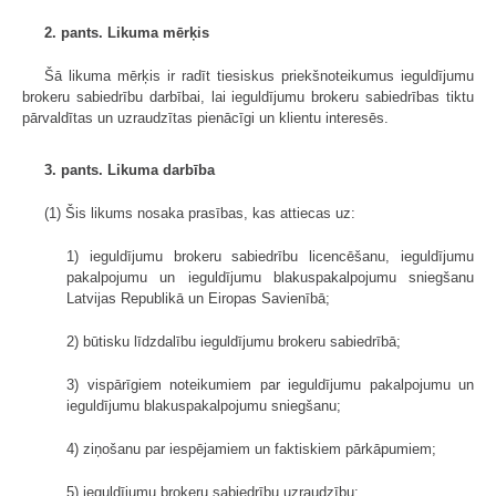
2. pants. Likuma mērķis
Šā likuma mērķis ir radīt tiesiskus priekšnoteikumus ieguldījumu
brokeru sabiedrību darbībai, lai ieguldījumu brokeru sabiedrības tiktu
pārvaldītas un uzraudzītas pienācīgi un klientu interesēs.
3. pants. Likuma darbība
(1) Šis likums nosaka prasības, kas attiecas uz:
1) ieguldījumu brokeru sabiedrību licencēšanu, ieguldījumu
pakalpojumu un ieguldījumu blakuspakalpojumu sniegšanu
Latvijas Republikā un Eiropas Savienībā;
2) būtisku līdzdalību ieguldījumu brokeru sabiedrībā;
3) vispārīgiem noteikumiem par ieguldījumu pakalpojumu un
ieguldījumu blakuspakalpojumu sniegšanu;
4) ziņošanu par iespējamiem un faktiskiem pārkāpumiem;
5) ieguldījumu brokeru sabiedrību uzraudzību;