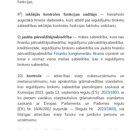
funkcijas;
2
8
)
iekšējās kontroles funkcijas vadītājs
— hierarhiski
augstākā līmeņa darbinieks, kurš atbild par ieguldījumu brokeru
sabiedrības iekšējās kontroles funkcijas faktisku veikšanu;
9)
jaukta pārvaldītājsabiedrība
— mātes sabiedrība, kura nav
finanšu pārvaldītājsabiedrība, ieguldījumu pārvaldītājsabiedrība,
kredītiestāde, ieguldījumu brokeru sabiedrība vai jaukta finanšu
pārvaldītājsabiedrība
Finanšu konglomerātu likuma
izpratnē un
kurai ir vismaz viena meitas sabiedrība, kas ir ieguldījumu
brokeru sabiedrība;
10)
kontrole
— attiecības starp mātesuzņēmumu un
meitasuzņēmumu, kas aprakstītas grāmatvedības standartos,
kuri ieguldījumu brokeru sabiedrībai piemērojami saskaņā ar
Komisijas 2023. gada 13. septembra regulu (ES)
2023/1803
, ar
ko pieņem vairākus starptautiskos grāmatvedības standartus
saskaņā ar Eiropas Parlamenta un Padomes regulu
(EK) Nr. 1606/2002 (turpmāk — Regula Nr.
2023/1803
), vai
līdzīgas attiecības starp fizisko vai juridisko personu un
uzņēmumu;