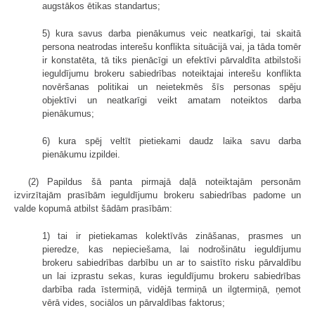
augstākos ētikas standartus;
5) kura savus darba pienākumus veic neatkarīgi, tai skaitā
persona neatrodas interešu konflikta situācijā vai, ja tāda tomēr
ir konstatēta, tā tiks pienācīgi un efektīvi pārvaldīta atbilstoši
ieguldījumu brokeru sabiedrības noteiktajai interešu konflikta
novēršanas politikai un neietekmēs šīs personas spēju
objektīvi un neatkarīgi veikt amatam noteiktos darba
pienākumus;
6) kura spēj veltīt pietiekami daudz laika savu darba
pienākumu izpildei.
(2) Papildus šā panta pirmajā daļā noteiktajām personām
izvirzītajām prasībām ieguldījumu brokeru sabiedrības padome un
valde kopumā atbilst šādām prasībām:
1) tai ir pietiekamas kolektīvās zināšanas, prasmes un
pieredze, kas nepieciešama, lai nodrošinātu ieguldījumu
brokeru sabiedrības darbību un ar to saistīto risku pārvaldību
un lai izprastu sekas, kuras ieguldījumu brokeru sabiedrības
darbība rada īstermiņā, vidējā termiņā un ilgtermiņā, ņemot
vērā vides, sociālos un pārvaldības faktorus;