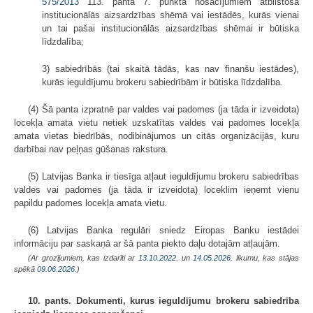
575/2013
113. panta 7. punkta nosacījumiem atbilstošā
institucionālās aizsardzības shēmā vai iestādēs, kurās vienai
un tai pašai institucionālās aizsardzības shēmai ir būtiska
līdzdalība;
3) sabiedrībās (tai skaitā tādās, kas nav finanšu iestādes),
kurās ieguldījumu brokeru sabiedrībām ir būtiska līdzdalība.
(4) Šā panta izpratnē par valdes vai padomes (ja tāda ir izveidota)
locekļa amata vietu netiek uzskatītas valdes vai padomes locekļa
amata vietas biedrībās, nodibinājumos un citās organizācijās, kuru
darbībai nav peļņas gūšanas rakstura.
(5) Latvijas Banka ir tiesīga atļaut ieguldījumu brokeru sabiedrības
valdes vai padomes (ja tāda ir izveidota) loceklim ieņemt vienu
papildu padomes locekļa amata vietu.
(6) Latvijas Banka regulāri sniedz Eiropas Banku iestādei
informāciju par saskaņā ar šā panta piekto daļu dotajām atļaujām.
(Ar grozījumiem, kas izdarīti ar
13.10.2022.
un
14.05.2026
. likumu, kas stājas
spēkā
09.06.2026.
)
10. pants. Dokumenti, kurus ieguldījumu brokeru sabiedrība