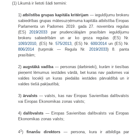
(1) Likumā ir lietoti šādi termini:
1)
atbilstība grupas kapitāla kritērijam
— ieguldījumu brokeru
sabiedrības grupas mātesuzņēmuma kapitāla atbilstība Eiropas
Parlamenta un Padomes 2019. gada 27. novembra regulas
(ES)
2019/2033
par prudenciālajām prasībām ieguldījumu
brokeru sabiedrībām un ar ko groza regulas (ES) Nr.
1093/2010
, (ES) Nr.
575/2013
, (ES) Nr.
600/2014
un (ES) Nr.
806/2014
(turpmāk — Regula Nr.
2019/2033
) 8. panta
prasībām;
2)
augstākā vadība
— personas (darbinieki), kurām ir tiesības
pieņemt lēmumus iestādes vārdā, bet kuras nav padomes vai
valdes locekļi un kuras piedalās iestādes pārvaldībā un ir
valdes tiešā pakļautībā;
3)
ārvalsts
— valsts, kas nav Eiropas Savienības dalībvalsts
vai Eiropas Ekonomikas zonas valsts;
4)
dalībvalsts
— Eiropas Savienības dalībvalsts vai Eiropas
Ekonomikas zonas valsts;
1
4
)
finanšu direktors
— persona, kura ir atbildīga par