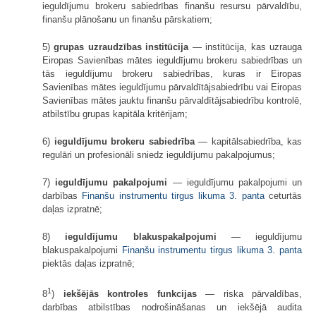
ieguldījumu brokeru sabiedrības finanšu resursu pārvaldību,
finanšu plānošanu un finanšu pārskatiem;
5)
grupas uzraudzības institūcija
— institūcija, kas uzrauga
Eiropas Savienības mātes ieguldījumu brokeru sabiedrības un
tās ieguldījumu brokeru sabiedrības, kuras ir Eiropas
Savienības mātes ieguldījumu pārvaldītājsabiedrību vai Eiropas
Savienības mātes jauktu finanšu pārvaldītājsabiedrību kontrolē,
atbilstību grupas kapitāla kritērijam;
6)
ieguldījumu brokeru sabiedrība
— kapitālsabiedrība, kas
regulāri un profesionāli sniedz ieguldījumu pakalpojumus;
7)
ieguldījumu pakalpojumi
— ieguldījumu pakalpojumi un
darbības
Finanšu instrumentu tirgus likuma
3. panta
ceturtās
daļas izpratnē;
8)
ieguldījumu blakuspakalpojumi
— ieguldījumu
blakuspakalpojumi
Finanšu instrumentu tirgus likuma
3. panta
piektās daļas izpratnē;
1
8
)
iekšējās kontroles funkcijas
— riska pārvaldības,
darbības atbilstības nodrošināšanas un iekšējā audita