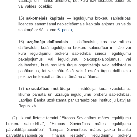
vadītājs un finanšu direktors, bet kura nav iestādes padomes
vai valdes loceklis;
15)
sākotnējais kapitāls
— ieguldījumu brokeru sabiedrības
licences saņemšanai nepieciešamais kapitāla apjoms un veids
saskaņā ar šā likuma
6. pantu
;
16)
uzņēmēja dalībvalsts
— dalībvalsts, kas nav mītnes
dalībvalsts, kurā ieguldījumu brokeru sabiedrībai ir filiāle vai
kurā ieguldījumu brokeru sabiedrība sniedz ieguldījumu
pakalpojumus vai ieguldījumu blakuspakalpojumus, vai
dalībvalsts, kurā regulētā tirgus organizētājs veic atbilstošus
pasākumus, lai veicinātu šajā valstī esošo tirgus dalībnieku
piekļuvi tirdzniecībai tās sistēmā no attāluma;
17)
uzraudzības institūcija
— institūcija, kura izveidota uz
likuma pamata un uzrauga ieguldījumu brokeru sabiedrības.
Latvijas Banka uzskatāma par uzraudzības institūciju Latvijas
Republikā.
(2) Likumā lietotie termini "Eiropas Savienības mātes ieguldījumu
brokeru sabiedrība", "Eiropas Savienības mātes ieguldījumu
pārvaldītājsabiedrība", "Eiropas Savienības mātes jaukta finanšu
pārvaldītājsabiedrība", "finanšu iestāde", "ieguldījumu brokeru