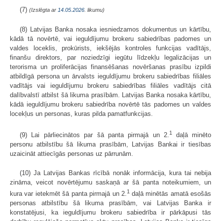
(7)
(Izslēgta ar
14.05.2026
. likumu)
(8) Latvijas Banka nosaka iesniedzamos dokumentus un kārtību,
kādā tā novērtē, vai ieguldījumu brokeru sabiedrības padomes un
valdes loceklis, prokūrists, iekšējās kontroles funkcijas vadītājs,
finanšu direktors, par noziedzīgi iegūtu līdzekļu legalizācijas un
terorisma un proliferācijas finansēšanas novēršanas prasību izpildi
atbildīgā persona un ārvalsts ieguldījumu brokeru sabiedrības filiāles
vadītājs vai ieguldījumu brokeru sabiedrības filiāles vadītājs citā
dalībvalstī atbilst šā likuma prasībām. Latvijas Banka nosaka kārtību,
kādā ieguldījumu brokeru sabiedrība novērtē tās padomes un valdes
locekļus un personas, kuras pilda pamatfunkcijas.
1
(9) Lai pārliecinātos par šā panta pirmajā un 2.
daļā minēto
personu atbilstību šā likuma prasībām, Latvijas Bankai ir tiesības
uzaicināt attiecīgās personas uz pārrunām.
(10) Ja Latvijas Bankas rīcībā nonāk informācija, kura tai nebija
zināma, veicot novērtējumu saskaņā ar šā panta noteikumiem, un
1
kura var ietekmēt šā panta pirmajā un 2.
daļā minētās amatā esošās
personas atbilstību šā likuma prasībām, vai Latvijas Banka ir
konstatējusi, ka ieguldījumu brokeru sabiedrība ir pārkāpusi tās