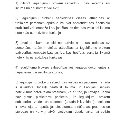
1) dibinot ieguldījumu brokeru sabiedrību, nav ievērots šis
likums un citi normatīvie akti;
2) ieguldījumu brokeru sabiedrības ciešas attiecības ar
trešajām personām apdraud vai var apdraudēt tās finansiālo
stabilitāti vai ierobežo Latvijas Bankas tiesības veikt tai likumā
noteiktās uzraudzības funkcijas;
3) ārvalsts likumi un citi normatīvie akti, kas attiecas uz
personām, kurām ir ciešas attiecības ar ieguldījumu brokeru
sabiedrību, ierobežo Latvijas Bankas tiesības veikt tai likumā
noteiktās uzraudzības funkcijas;
4) ieguldījumu brokeru sabiedrības iesniegtajos dokumentos ir
nepatiesas vai nepilnīgas ziņas;
5) ieguldījumu brokeru sabiedrības valdes un padomes (ja tāda
ir izveidota) locekļi neatbilst likumā un Latvijas Bankas
noteikumos noteiktajām prasībām, kā arī tad, ja Latvijas Banka
nav guvusi pietiekamu pārliecību, ka ieguldījumu brokeru
sabiedrības valdes un padomes (ja tāda ir izveidota) locekļiem
ir nevainojama reputācija, pietiekamas zināšanas, prasmes un
pieredze un ka viņi atvēl pietiekami daudz laika, lai veiktu