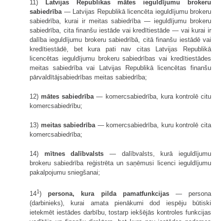
11)
Latvijas Republikas mātes ieguldījumu brokeru
sabiedrība
— Latvijas Republikā licencēta ieguldījumu brokeru
sabiedrība, kurai ir meitas sabiedrība — ieguldījumu brokeru
sabiedrība, cita finanšu iestāde vai kredītiestāde — vai kurai ir
dalība ieguldījumu brokeru sabiedrībā, citā finanšu iestādē vai
kredītiestādē, bet kura pati nav citas Latvijas Republikā
licencētas ieguldījumu brokeru sabiedrības vai kredītiestādes
meitas sabiedrība vai Latvijas Republikā licencētas finanšu
pārvaldītājsabiedrības meitas sabiedrība;
12)
mātes sabiedrība
— komercsabiedrība, kura kontrolē citu
komercsabiedrību;
13)
meitas sabiedrība
— komercsabiedrība, kuru kontrolē cita
komercsabiedrība;
14)
mītnes dalībvalsts
— dalībvalsts, kurā ieguldījumu
brokeru sabiedrība reģistrēta un saņēmusi licenci ieguldījumu
pakalpojumu sniegšanai;
1
14
)
persona, kura pilda pamatfunkcijas
— persona
(darbinieks), kurai amata pienākumi dod iespēju būtiski
ietekmēt iestādes darbību, tostarp iekšējās kontroles funkcijas