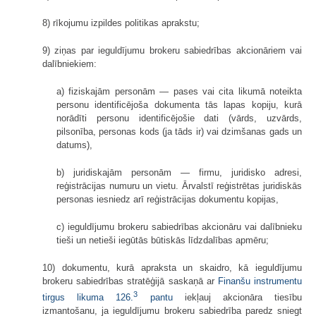
8) rīkojumu izpildes politikas aprakstu;
9) ziņas par ieguldījumu brokeru sabiedrības akcionāriem vai
dalībniekiem:
a) fiziskajām personām — pases vai cita likumā noteikta
personu identificējoša dokumenta tās lapas kopiju, kurā
norādīti personu identificējošie dati (vārds, uzvārds,
pilsonība, personas kods (ja tāds ir) vai dzimšanas gads un
datums),
b) juridiskajām personām — firmu, juridisko adresi,
reģistrācijas numuru un vietu. Ārvalstī reģistrētas juridiskās
personas iesniedz arī reģistrācijas dokumentu kopijas,
c) ieguldījumu brokeru sabiedrības akcionāru vai dalībnieku
tieši un netieši iegūtās būtiskās līdzdalības apmēru;
10) dokumentu, kurā apraksta un skaidro, kā ieguldījumu
brokeru sabiedrības stratēģijā saskaņā ar
Finanšu instrumentu
3
tirgus likuma
126.
pantu
iekļauj akcionāra tiesību
izmantošanu, ja ieguldījumu brokeru sabiedrība paredz sniegt