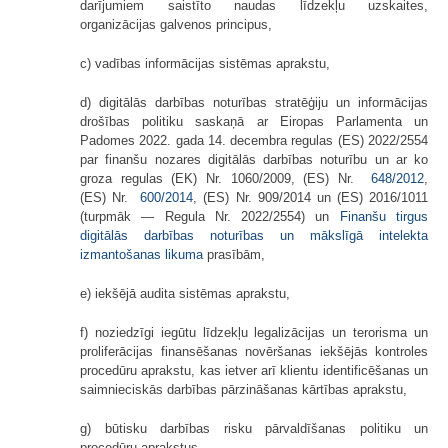
darījumiem saistīto naudas līdzekļu uzskaites,
organizācijas galvenos principus,
c) vadības informācijas sistēmas aprakstu,
d) digitālās darbības noturības stratēģiju un informācijas
drošības politiku saskaņā ar Eiropas Parlamenta un
Padomes 2022. gada 14. decembra regulas (ES) 2022/2554
par finanšu nozares digitālās darbības noturību un ar ko
groza regulas (EK) Nr. 1060/2009, (ES) Nr.
648/2012
,
(ES) Nr.
600/2014
, (ES) Nr. 909/2014 un (ES) 2016/1011
(turpmāk — Regula Nr. 2022/2554) un
Finanšu tirgus
digitālās darbības noturības un mākslīgā intelekta
izmantošanas likuma
prasībām,
e) iekšējā audita sistēmas aprakstu,
f) noziedzīgi iegūtu līdzekļu legalizācijas un terorisma un
proliferācijas finansēšanas novēršanas iekšējās kontroles
procedūru aprakstu, kas ietver arī klientu identificēšanas un
saimnieciskās darbības pārzināšanas kārtības aprakstu,
g) būtisku darbības risku pārvaldīšanas politiku un
procedūru aprakstus,