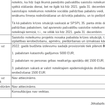
noteikts, ka līdz šajā likumā paredzēto pašvaldību saistošo noteiku
spēkā stāšanās dienai, bet ne ilgāk kā līdz 2021. gada 31. decembr
saistošajos noteikumos noteiktie sociālās palīdzības pabalstu veidi
ienākumu līmeņa nodrošināšanai un dzīvokļa pabalstu, un to piešķirša
Tā kā pabalsts krīzes situācijā saskaņā ar SPSPL 35. panta otrās da
palīdzības pabalstiem, tad apvienoto pašvaldību saistošie noteiku
noteiktajā termiņā, t.i., ne vēlāk kā līdz 2021. gada 31. decembrim.
Saistošo noteikumu projekts nosaka pabalsta krīzes situācijā, t.
izplatības ierobežošanu, apmēru, piešķiršanas un izmaksas kā
i uz
2022. gadā budžeta izdevumu sadaļā provizoriski tiek plānoti
8
1. pabalstam katastrofu gadījumos 5000 EUR;
2. pabalstam no personas gribas neatkarīgu apstākļu dēļ 1500 EUR;
3. pabalstam sakarā ar valstī noteiktajiem epidemioloģiskās drošība
ierobežošanai 1500 EUR.
i uz
Nav attiecināms.
ā
cedūrām
Nav attiecināms.
Konsultācijas nav veiktas.
Jēkabpil