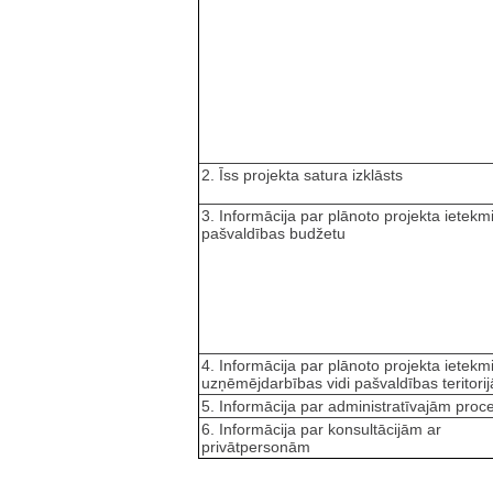
2. Īss projekta satura izklāsts
3. Informācija par plānoto projekta ietekm
pašvaldības budžetu
4. Informācija par plānoto projekta ietekm
uzņēmējdarbības vidi pašvaldības teritorij
5. Informācija par administratīvajām pro
6. Informācija par konsultācijām ar
privātpersonām