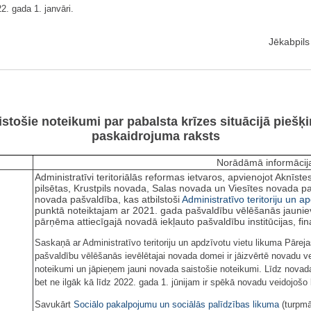
2. gada 1. janvāri.
Jēkabpil
stošie noteikumi par pabalsta krīzes situācijā piešķ
paskaidrojuma raksts
Norādāmā informācij
Administratīvi teritoriālās reformas ietvaros, apvienojot Aknīs
pilsētas, Krustpils novada, Salas novada un Viesītes novada pa
novada pašvaldība, kas atbilstoši
Administratīvo teritoriju un a
punktā noteiktajam ar 2021. gada pašvaldību vēlēšanās jauni
pārņēma attiecīgajā novadā iekļauto pašvaldību institūcijas, fi
Saskaņā ar Administratīvo teritoriju un apdzīvotu vietu likuma Pāre
pašvaldību vēlēšanās ievēlētajai novada domei ir jāizvērtē novadu v
noteikumi un jāpieņem jauni novada saistošie noteikumi. Līdz novad
bet ne ilgāk kā līdz 2022. gada 1. jūnijam ir spēkā novadu veidojošo
Savukārt
Sociālo pakalpojumu un sociālās palīdzības likuma
(turpmā