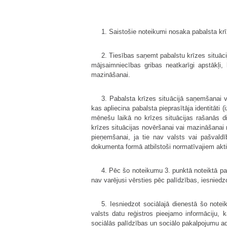
1. Saistošie noteikumi nosaka pabalsta kr
2. Tiesības saņemt pabalstu krīzes situāci
mājsaimniecības gribas neatkarīgi apstākļi
mazināšanai.
3. Pabalsta krīzes situācijā saņemšanai 
kas apliecina pabalsta pieprasītāja identitāti
mēnešu laikā no krīzes situācijas rašanās d
krīzes situācijas novēršanai vai mazināšana
pieņemšanai, ja tie nav valsts vai pašvaldī
dokumenta formā atbilstoši normatīvajiem akt
4. Pēc šo noteikumu 3. punktā noteiktā pa
nav varējusi vērsties pēc palīdzības, iesniedz
5. Iesniedzot sociālajā dienestā šo not
valsts datu reģistros pieejamo informāciju,
sociālās palīdzības un sociālo pakalpojumu a