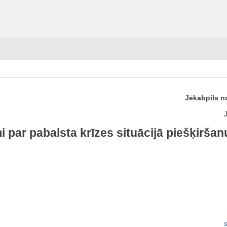
Jēkabpils n
i par pabalsta krīzes situācijā piešķirša
s