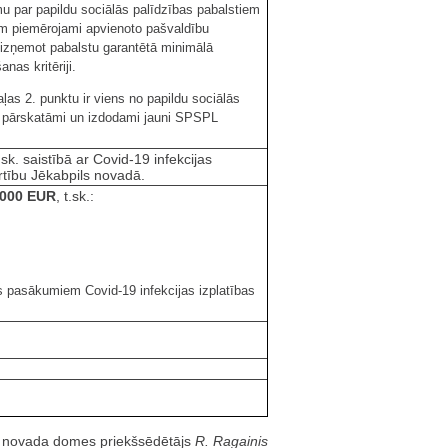
mu par papildu sociālās palīdzības pabalstiem
im piemērojami apvienoto pašvaldību
, izņemot pabalstu garantētā minimālā
nas kritēriji.
ļas 2. punktu ir viens no papildu sociālās
mi pārskatāmi un izdodami jauni SPSPL
sk. saistībā ar Covid-19 infekcijas
rtību Jēkabpils novadā.
000 EUR
, t.sk.:
s pasākumiem Covid-19 infekcijas izplatības
s novada domes priekšsēdētājs
R. Ragainis