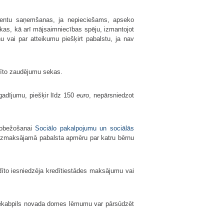
mentu saņemšanas, ja nepieciešams, apseko
ekas, kā arī mājsaimniecības spēju, izmantojot
 vai par atteikumu piešķirt pabalstu, ja nav
dīto zaudējumu sekas.
gadījumu, piešķir līdz 150
euro
, nepārsniedzot
erobežošanai
Sociālo pakalpojumu un sociālās
 izmaksājamā pabalsta apmēru par katru bērnu
īto iesniedzēja kredītiestādes maksājumu vai
Jēkabpils novada domes lēmumu var pārsūdzēt