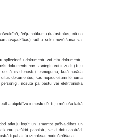
švaldībā, ārēju notikumu (katastrofas, citi no
pamatvajadzības) radītu seku novēršanai vai
nu apliecinošu dokumentu vai citu dokumentu,
ošs dokuments nav izsniegts vai ir zudis) triju
 sociālais dienests) iesniegumu, kurā norāda
un citus dokumentus, kas nepieciešami lēmuma
 personīgi, nosūta pa pastu vai elektroniska
ecība objektīvu iemeslu dēļ triju mēnešu laikā
dod atļauju iegūt un izmantot pašvaldības un
ikumu piešķirt pabalstu, veikt datu apstrādi
pstrādi pabalsta izmaksas nodrošināšanai.