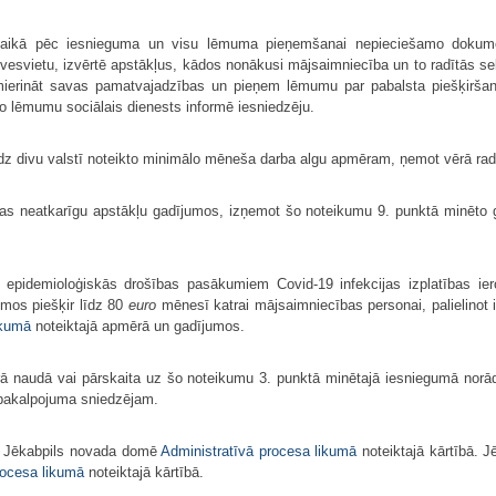
u laikā pēc iesnieguma un visu lēmuma pieņemšanai nepieciešamo doku
zīvesvietu, izvērtē apstākļus, kādos nonākusi mājsaimniecība un to radītās s
ierināt savas pamatvajadzības un pieņem lēmumu par pabalsta piešķiršanu
o lēmumu sociālais dienests informē iesniedzēju.
līdz divu valstī noteikto minimālo mēneša darba algu apmēram, ņemot vērā ra
bas neatkarīgu apstākļu gadījumos, izņemot šo noteikumu 9. punktā minēto 
em epidemioloģiskās drošības pasākumiem Covid-19 infekcijas izplatības i
umos piešķir līdz 80
euro
mēnesī katrai mājsaimniecības personai, palielinot
ikumā
noteiktajā apmērā un gadījumos.
ā naudā vai pārskaita uz šo noteikumu 3. punktā minētajā iesniegumā norād
 pakalpojuma sniedzējam.
ēt Jēkabpils novada domē
Administratīvā procesa likumā
noteiktajā kārtībā. 
rocesa likumā
noteiktajā kārtībā.