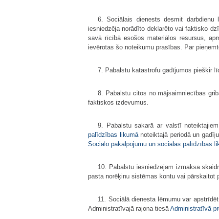
6. Sociālais dienests desmit darbdien
iesniedzēja norādīto deklarēto vai faktisko d
savā rīcībā esošos materiālos resursus, apm
ievērotas šo noteikumu prasības. Par pieņemt
7. Pabalstu katastrofu gadījumos piešķir 
8. Pabalstu citos no mājsaimniecības gri
faktiskos izdevumus.
9. Pabalstu sakarā ar valstī noteiktaji
palīdzības likumā
noteiktajā periodā un gadīj
Sociālo pakalpojumu un sociālās palīdzības l
10. Pabalstu iesniedzējam izmaksā skaidr
pasta norēķinu sistēmas kontu vai pārskaitot
11. Sociālā dienesta lēmumu var apstrīd
Administratīvajā rajona tiesā
Administratīvā p