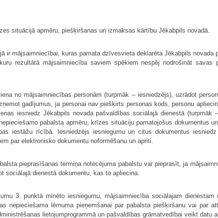
īzes situācijā apmēru, piešķiršanas un izmaksas kārtību Jēkabpils novadā.
jā ir mājsaimniecībai, kuras pamata dzīvesvieta deklarēta Jēkabpils novada pa
, kuru rezultātā mājsaimniecība saviem spēkiem nespēj nodrošināt savas 
viena no mājsaimniecības personām (turpmāk – iesniedzējs), uzrādot perso
 (izņemot gadījumus, ja personai nav piešķirts personas kods, personu apliecin
ienas iesniedz Jēkabpils novada pašvaldības sociālajā dienestā (turpmāk –
i nepieciešamo pabalsta apmēru, krīzes situāciju pamatojošus dokumentus 
bas iestāžu rīcībā. Iesniedzējs iesniegumu un citus dokumentus iesniedz
iem par elektronisko dokumentu noformēšanu un apriti.
balsta pieprasīšanas termiņa notecējuma pabalstu var pieprasīt, ja mājsaimni
ot sociālajā dienestā dokumentu, kas to apliecina.
eikumu 3. punktā minēto iesniegumu, mājsaimniecība sociālajam dienestam 
 kas nepieciešama lēmuma pieņemšanai par pabalsta piešķiršanu vai par atte
dministrēšanas lietojumprogrammā un pašvaldības grāmatvedībai veikt datu a