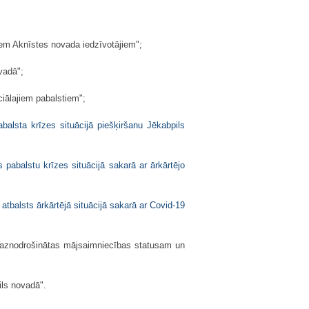
iem Aknīstes novada iedzīvotājiem";
vadā";
iālajiem pabalstiem";
balsta krīzes situācijā piešķiršanu Jēkabpils
pabalstu krīzes situācijā sakarā ar ārkārtējo
tbalsts ārkārtējā situācijā sakarā ar Covid-19
 maznodrošinātas mājsaimniecības statusam un
ils novadā".