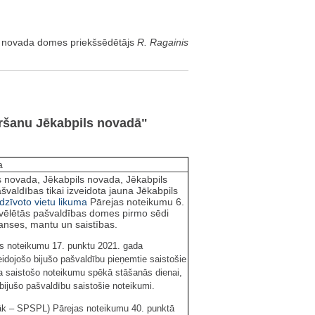
s novada domes priekšsēdētājs
R. Ragainis
iršanu Jēkabpils novadā"
a
tes novada, Jēkabpils novada, Jēkabpils
švaldības tikai izveidota jauna Jēkabpils
pdzīvoto vietu likuma
Pārejas noteikumu 6.
evēlētās pašvaldības domes pirmo sēdi
nanses, mantu un saistības.
jas noteikumu 17. punktu 2021. gada
eidojošo bijušo pašvaldību pieņemtie saistošie
a saistošo noteikumu spēkā stāšanās dienai,
 bijušo pašvaldību saistošie noteikumi.
k – SPSPL) Pārejas noteikumu 40. punktā