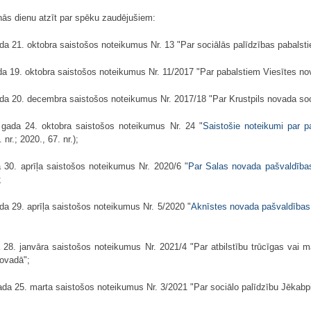
nās dienu atzīt par spēku zaudējušiem:
a 21. oktobra saistošos noteikumus Nr. 13 "Par sociālās palīdzības pabalst
a 19. oktobra saistošos noteikumus Nr. 11/2017 "Par pabalstiem Viesītes no
da 20. decembra saistošos noteikumus Nr. 2017/18 "Par Krustpils novada soc
 gada 24. oktobra saistošos noteikumus Nr. 24 "
Saistošie noteikumi par pa
nr.; 2020., 67. nr.);
30. aprīļa saistošos noteikumus Nr. 2020/6 "
Par Salas novada pašvaldības 
;
a 29. aprīļa saistošos noteikumus Nr. 5/2020 "
Aknīstes novada pašvaldības a
28. janvāra saistošos noteikumus Nr. 2021/4 "Par atbilstību trūcīgas vai
novadā";
da 25. marta saistošos noteikumus Nr. 3/2021 "Par sociālo palīdzību Jēkabp