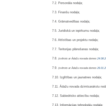
7.2. Personāla nodaļa;
7.3. Finanšu nodaļa;
7.4. Grāmatvedības nodaļa;
7.5. Juridiskā un iepirkumu nodaļa;
7.6. Attīstības un projektu nodaļa;
7.7. Teritorijas plānošanas nodaļa;
7.8.
(svītrots ar Ādažu novada domes
24.08.2
7.9.
(svītrots ar Ādažu novada domes
26.01.2
7.10. Izglītības un jaunatnes nodaļa;
7.11. Ādažu novada dzimtsarakstu nod
7.12. Sabiedrisko attiecību nodaļa;
7.13. Informācijas tehnoloģiju nodaļa;