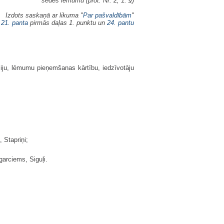
sēdes lēmumu (prot. Nr. 2, 1. §)
Izdots saskaņā ar likuma "
Par pašvaldībām
"
21. panta
pirmās daļas 1. punktu un
24. pantu
iju, lēmumu pieņemšanas kārtību, iedzīvotāju
, Stapriņi;
garciems, Siguļi.