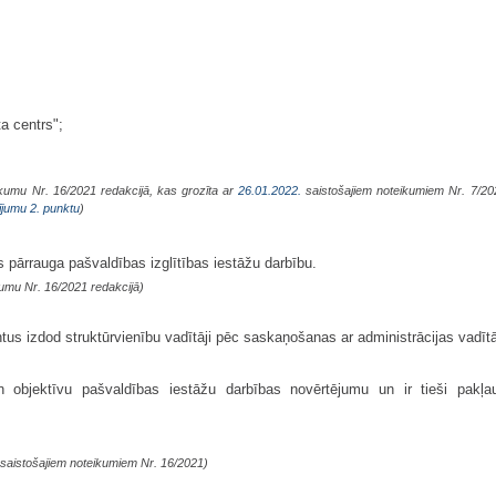
a centrs";
kumu Nr. 16/2021 redakcijā, kas grozīta ar
26.01.2022.
saistošajiem noteikumiem Nr. 7/2
ījumu 2. punktu
)
s pārrauga pašvaldības izglītības iestāžu darbību.
umu Nr. 16/2021 redakcijā)
ntus izdod struktūrvienību vadītāji pēc saskaņošanas ar administrācijas vadītā
n objektīvu pašvaldības iestāžu darbības novērtējumu un ir tieši pakļa
saistošajiem noteikumiem Nr. 16/2021)