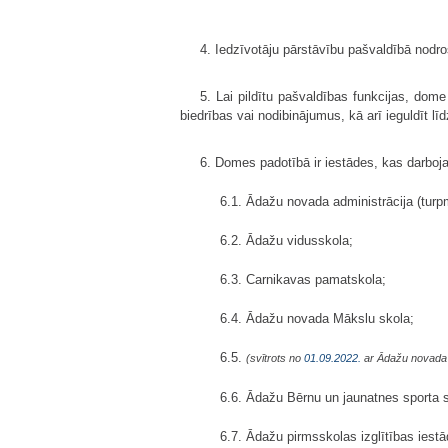
4. Iedzīvotāju pārstāvību pašvaldībā nod
5. Lai pildītu pašvaldības funkcijas, dom
biedrības vai nodibinājumus, kā arī ieguldīt lī
6. Domes padotībā ir iestādes, kas darboj
6.1. Ādažu novada administrācija (turp
6.2. Ādažu vidusskola;
6.3. Carnikavas pamatskola;
6.4. Ādažu novada Mākslu skola;
6.5.
(svītrots no
01.09.2022.
ar Ādažu novad
6.6. Ādažu Bērnu un jaunatnes sporta s
6.7. Ādažu pirmsskolas izglītības iestā