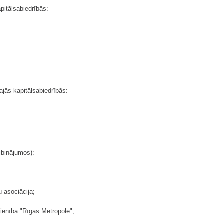
apitālsabiedrībās:
tajās kapitālsabiedrībās:
ibinājumos):
u asociācija;
ienība "Rīgas Metropole";