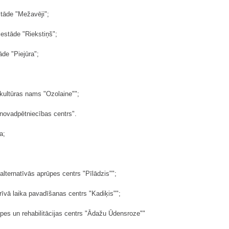
stāde "Mežavēji";
iestāde "Riekstiņš";
āde "Piejūra";
 kultūras nams "Ozolaine"";
 novadpētniecības centrs".
a;
alternatīvās aprūpes centrs "Pīlādzis"";
rīvā laika pavadīšanas centrs "Kadiķis"";
ūpes un rehabilitācijas centrs "Ādažu Ūdensroze""