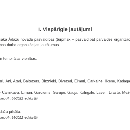
I. Vispārīgie jautājumi
saka Ādažu novada pašvaldības (turpmāk – pašvaldība) pārvaldes organizāc
dības darba organizācijas jautājumus.
r teritoriālas vienības:
ri, Āņi, Atari, Baltezers, Birznieki, Divezeri, Eimuri, Garkalne, Iļķene, Kadaga
– Carnikava, Eimuri, Garciems, Garupe, Gauja, Kalngale, Laveri, Lilaste, Mež
umu Nr. 66/2022 redakcijā)
dažu pilsēta.
umu Nr. 66/2022 redakcijā)