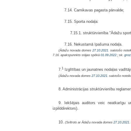
7.14. Carnikavas pagasta pārvalde;
7.15. Sporta nodaļa:
7.15.1. struktūrvienība "Ādažu sport
7.16. Nekustamā īpašuma nodaļa.
(Ādažu novada domes
27.10.2021.
saistošo notei
7.16. apakspunnkts stājas spēkā
01.09.2022.
; sk.
groz
1
7.
Izglītības un jaunatnes nodaļas vadītāj
(Ādažu novada domes
27.10.2021.
saistošo noteik
8. Administrācijas struktūrvienību reglame
9. Iekšējais auditors veic neatkarīgu u
izpilddirektors).
10.
(Svītrots ar Ādažu novada domes
27.10.2021.