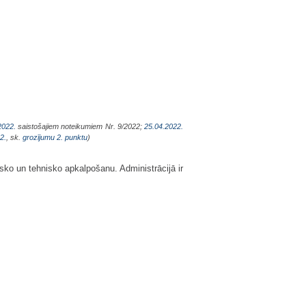
2022.
saistošajiem noteikumiem Nr. 9/2022;
25.04.2022.
2.
, sk.
grozījumu 2. punktu
)
sko un tehnisko apkalpošanu. Administrācijā ir