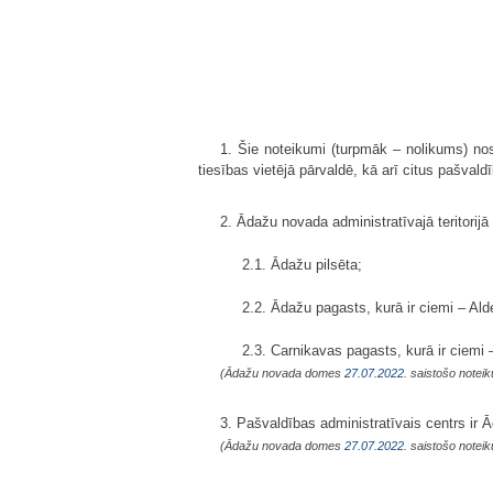
1. Šie noteikumi (turpmāk – nolikums) no
tiesības vietējā pārvaldē, kā arī citus pašval
2. Ādažu novada administratīvajā teritorijā i
2.1. Ādažu pilsēta;
2.2. Ādažu pagasts, kurā ir ciemi – Alde
2.3. Carnikavas pagasts, kurā ir ciemi 
(Ādažu novada domes
27.07.2022.
saistošo noteik
3. Pašvaldības administratīvais centrs ir Ā
(Ādažu novada domes
27.07.2022.
saistošo noteik