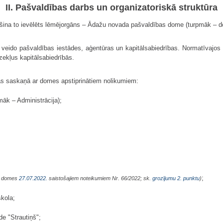
II. Pašvaldības darbs un organizatoriskā struktūra
rošina to ievēlēts lēmējorgāns – Ādažu novada pašvaldības dome (turpmāk – 
e veido pašvaldības iestādes, aģentūras un kapitālsabiedrības. Normatīvajos
dzekļus kapitālsabiedrībās.
as saskaņā ar domes apstiprinātiem nolikumiem:
māk – Administrācija);
;
a domes
27.07.2022.
saistošajiem noteikumiem Nr. 66/2022; sk.
grozījumu 2. punktu
)
kola;
de "Strautiņš";