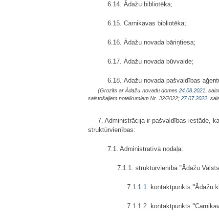
6.14. Ādažu bibliotēka;
6.15. Carnikavas bibliotēka;
6.16. Ādažu novada bāriņtiesa;
6.17. Ādažu novada būvvalde;
6.18. Ādažu novada pašvaldības aģent
(Grozīts ar Ādažu novadu domes
24.08.2021.
sais
saistošajiem noteikumiem Nr. 32/2022;
27.07.2022.
sais
7. Administrācija ir pašvaldības iestāde, 
struktūrvienības:
7.1. Administratīvā nodaļa:
7.1.1. struktūrvienība "Ādažu Valst
7.1.
1.1
. kontaktpunkts "Ādažu k
7.1.1.2. kontaktpunkts "Carnika