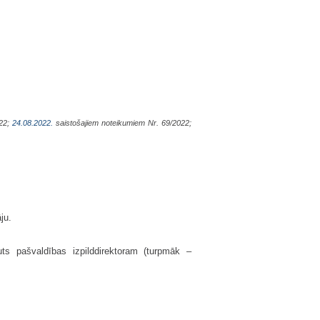
022;
24.08.2022.
saistošajiem noteikumiem Nr. 69/2022;
ju.
uts pašvaldības izpilddirektoram (turpmāk –