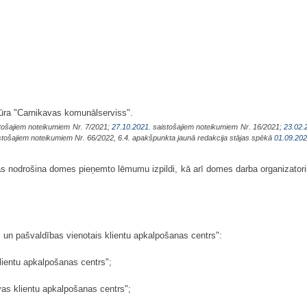
ūra "Carnikavas komunālserviss".
tošajiem noteikumiem Nr. 7/2021;
27.10.2021.
saistošajiem noteikumiem Nr. 16/2021;
23.02.
tošajiem noteikumiem Nr. 66/2022, 6.4. apakšpunkta jaunā redakcija stājas spēkā
01.09.202
kas nodrošina domes pieņemto lēmumu izpildi, kā arī domes darba organizatori
s un pašvaldības vienotais klientu apkalpošanas centrs":
lientu apkalpošanas centrs";
vas klientu apkalpošanas centrs";