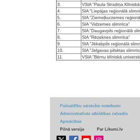
3.
VSIA "Paula Stradiņa Klīniskā
4.
SIA "Liepājas reģionālā slimn
5.
SIA "Ziemeļkurzemes reģionāl
6.
SIA "Vidzemes slimnīca"
7.
SIA "Daugavpils reģionālā sli
8.
SIA "Rēzeknes slimnīca"
9.
SIA "Jēkabpils reģionālā slim
10.
SIA "Jelgavas pilsētas slimnī
11.
VSIA "Bērnu klīniskā universi
Pašvaldību saistošie noteikumi
Administratīvās atbildības ceļvedis
Apmācības
Pilnā versija
Par Likumi.lv