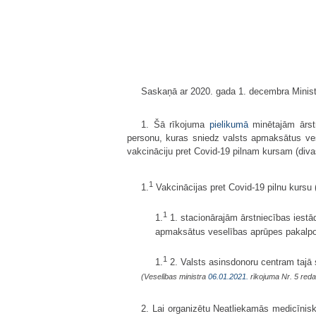
Saskaņā ar 2020. gada 1. decembra Ministr
1. Šā rīkojuma
pielikumā
minētajām ārst
personu, kuras sniedz valsts apmaksātus vese
vakcināciju pret Covid-19 pilnam kursam (diva
1
1.
Vakcinācijas pret Covid-19 pilnu kursu 
1
1.
1. stacionārajām ārstniecības iest
apmaksātus veselības aprūpes pakalpojum
1
1.
2. Valsts asinsdonoru centram tajā 
(Veselības ministra
06.01.2021.
rīkojuma Nr. 5 reda
2. Lai organizētu Neatliekamās medicīnis