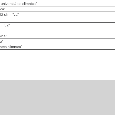
 universitātes slimnīca"
īca"
ā slimnīca"
mnīca"
nīca"
ca"
tātes slimnīca"