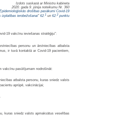
Izdots saskaņā ar Ministru kabineta
2020. gada 9. jūnija noteikumu Nr. 360
Epidemioloģiskās drošības pasākumi Covid-19
1
2
s izplatības ierobežošanai
"
62.
un
62.
punktu
vid-19 vakcīnu ieviešanas stratēģiju":
stniecības personu un ārstniecības atbalsta
mus, ir tuvā kontaktā ar Covid-19 pacientiem,
jam vakcīnu pasūtījumam nodrošināt:
tniecības atbalsta personu, kuras sniedz valsts
pacientu aprūpē, vakcinācijai;
.
onu, kuras sniedz valsts apmaksātus veselības