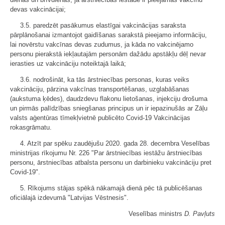
devas vakcinācijai;
3.5. paredzēt pasākumus elastīgai vakcinācijas saraksta
pārplānošanai izmantojot gaidīšanas sarakstā pieejamo informāciju,
lai novērstu vakcīnas devas zudumus, ja kāda no vakcinējamo
personu pierakstā iekļautajām personām dažādu apstākļu dēļ nevar
ierasties uz vakcināciju noteiktajā laikā;
3.6. nodrošināt, ka tās ārstniecības personas, kuras veiks
vakcināciju, pārzina vakcīnas transportēšanas, uzglabāšanas
(aukstuma ķēdes), daudzdevu flakonu lietošanas, injekciju drošuma
un pirmās palīdzības sniegšanas principus un ir iepazinušās ar Zāļu
valsts aģentūras tīmekļvietnē publicēto Covid-19 Vakcinācijas
rokasgrāmatu.
4. Atzīt par spēku zaudējušu 2020. gada 28. decembra Veselības
ministrijas rīkojumu Nr. 226 "Par ārstniecības iestāžu ārstniecības
personu, ārstniecības atbalsta personu un darbinieku vakcināciju pret
Covid-19".
5. Rīkojums stājas spēkā nākamajā dienā pēc tā publicēšanas
oficiālajā izdevumā "Latvijas Vēstnesis".
Veselības ministrs
D. Pavļuts