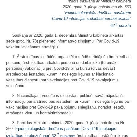
Izdots saskaņā ar Ministru kabineta
2020. gada 9. jūnija noteikumu Nr. 360
"
Epidemioloģiskās drošības pasākumi
Covid-19 infekcijas izplatības ierobežošanai
"
1
62.
punktu
Saskaņā ar 2020. gada 1. decembra Ministru kabineta ārkārtas
sēdē (prot. Nr. 78) pieņemto informatīvo ziņojumu "Par Covid-19
vakcīnu ieviešanas stratēģiju":
1. Ārstniecības iestādēm organizēt iestādē strādājošo ārstniecības
personu, ārstniecības atbalsta personu un darbinieku (turpmāk -
personas) vakcināciju pret Covid-19 pilnu kursu (divas devas)
ārstniecības iestādēs, kurām ir noslēgts līgums ar Nacionālo
veselības dienestu par vakcinācijas pret Covid-19 pakalpojumu
sniegšanu.
2. Nacionālajam veselības dienestam publicēt savā mājaslapā
informāciju par ārstniecības iestādēm, ar kurām ir noslēgts līgums par
vakcinācijas pret Covid-19 pakalpojumu sniegšanu, norādot iestāžu
atrašanās vietu un kontaktinformāciju.
3. Papildus Ministru kabineta 2020. gada 9. jūnija noteikumu Nr.
360 "
Epidemioloģiskās drošības pasākumi Covid-19 infekcijas
7
izplatības ierobežošanai
"
62.
punktam
ārstniecības iestādēm, kuras