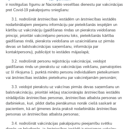
ir noslēgušas līgumu ar Nacionālo veselības dienestu par vakcinācijas
pret Covid-19 pakalpojumu sniegšanu:
3.1. nodrošināt ārstniecības iestādēm un ārstniecības iestādēs
nodarbinātajiem pieejamu informāciju par pieteikšanās iespējām un
kārtību uz vakcināciju (gaidīšanas rindas un pieraksta veidošanas
principi, prioritāri vakcinējamo personu loks, pieteikšanās kārtība
gaidīšanas rindā, pieraksta veidošana un uzaicināšana uz pirmās
devas un balstvakcinācijas saņemšanu, informācija par
kontaktpersonu), publicējot to iestādes mājaslapā;
3.2. nodrošināt personu reģistrāciju vakcinācijai, veidojot
gaidīšanas rindu un pierakstu uz vakcinācijas veikšanu, pamatojoties
uz šī rīkojuma 1. punktā minēto personu individuāliem pieteikumiem
vai ārstniecības iestādes pieteikumu par vakcinējamām personām;
3.3. veidojot pierakstu uz vakcīnas pirmās devas saņemšanu un
balstvakcināciju, prioritāri iekļauj stacionārajās ārstniecības iestādēs
strādājošās ārstniecības personas, ārstniecības atbalsta personas un
darbiniekus, kuri, pildot darba pienākumus nonāk ciešā saskarē ar
pacientiem, kā arī ģimenes ārsta praksē nodarbinātās ārstniecības
personas un ārstniecības atbalsta personas;
3.4. nodrošināt vakcinācijas pakalpojumu pieejamību svētku
dienās un brīvdienās, ja ārstniecības iestādē ir pieejamas vakcīnu