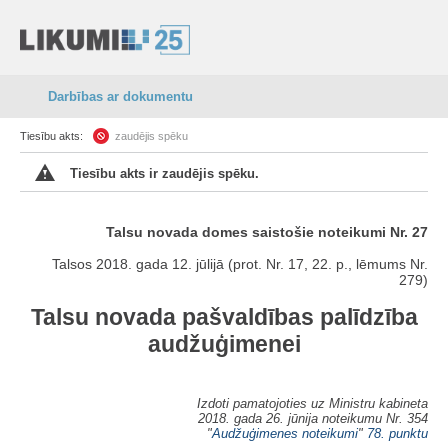
Darbības ar dokumentu
Tiesību akts:
zaudējis spēku
Tiesību akts ir zaudējis spēku.
Talsu novada domes saistošie noteikumi Nr. 27
Talsos 2018. gada 12. jūlijā (prot. Nr. 17, 22. p., lēmums Nr.
279)
Talsu novada pašvaldības palīdzība
audžuģimenei
Izdoti pamatojoties uz Ministru kabineta
2018. gada 26. jūnija noteikumu Nr. 354
"
Audžuģimenes noteikumi
"
78. punktu