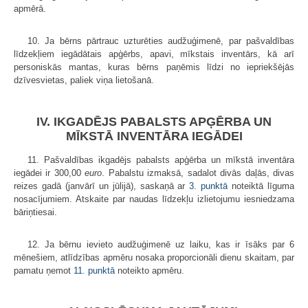
apmērā.
10. Ja bērns pārtrauc uzturēties audžuģimenē, par pašvaldības
līdzekļiem iegādātais apģērbs, apavi, mīkstais inventārs, kā arī
personiskās mantas, kuras bērns paņēmis līdzi no iepriekšējās
dzīvesvietas, paliek viņa lietošanā.
IV. IKGADĒJS PABALSTS APĢĒRBA UN
MĪKSTĀ INVENTĀRA IEGĀDEI
11. Pašvaldības ikgadējs pabalsts apģērba un mīkstā inventāra
iegādei ir 300,00
euro
. Pabalstu izmaksā, sadalot divās daļās, divas
reizes gadā (janvārī un jūlijā), saskaņā ar
3. punktā
noteiktā līguma
nosacījumiem. Atskaite par naudas līdzekļu izlietojumu iesniedzama
bāriņtiesai.
12. Ja bērnu ievieto audžuģimenē uz laiku, kas ir īsāks par 6
mēnešiem, atlīdzības apmēru nosaka proporcionāli dienu skaitam, par
pamatu ņemot
11. punktā
noteikto apmēru.