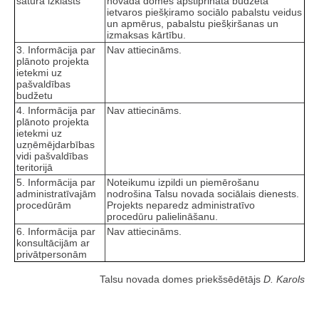
satura izklāsts
novada domes apstiprinātā budžeta
ietvaros piešķiramo sociālo pabalstu veidus
un apmērus, pabalstu piešķiršanas un
izmaksas kārtību.
3. Informācija par
Nav attiecināms.
plānoto projekta
ietekmi uz
pašvaldības
budžetu
4. Informācija par
Nav attiecināms.
plānoto projekta
ietekmi uz
uzņēmējdarbības
vidi pašvaldības
teritorijā
5. Informācija par
Noteikumu izpildi un piemērošanu
administratīvajām
nodrošina Talsu novada sociālais dienests.
procedūrām
Projekts neparedz administratīvo
procedūru palielināšanu.
6. Informācija par
Nav attiecināms.
konsultācijām ar
privātpersonām
Talsu novada domes priekšsēdētājs
D. Karols