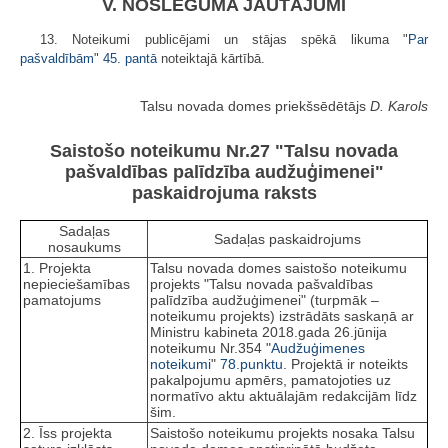
V. NOSLĒGUMA JAUTĀJUMI
13. Noteikumi publicējami un stājas spēkā likuma "
Par
pašvaldībām
"
45. pantā
noteiktajā kārtībā.
Talsu novada domes priekšsēdētājs
D. Karols
Saistošo noteikumu Nr.27 "Talsu novada
pašvaldības palīdzība audžuģimenei"
paskaidrojuma raksts
Sadaļas
Sadaļas paskaidrojums
nosaukums
1. Projekta
Talsu novada domes saistošo noteikumu
nepieciešamības
projekts "Talsu novada pašvaldības
pamatojums
palīdzība audžuģimenei" (turpmāk –
noteikumu projekts) izstrādāts saskaņā ar
Ministru kabineta 2018.gada 26.jūnija
noteikumu Nr.354 "
Audžuģimenes
noteikumi
"
78.punktu
. Projektā ir noteikts
pakalpojumu apmērs, pamatojoties uz
normatīvo aktu aktuālajām redakcijām līdz
šim.
2. Īss projekta
Saistošo noteikumu projekts nosaka Talsu