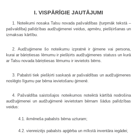
I. VISPĀRĪGIE JAUTĀJUMI
1. Noteikumi nosaka Talsu novada pašvaldības (turpmāk tekstā –
pašvaldība) palīdzības audžuģimenei veidus, apmēru, piešķiršanas un
izmaksas kārtību.
2. Audžuģimene šo noteikumu izpratnē ir ģimene vai persona,
kurai ar bāriņtiesas lēmumu ir piešķirts audžuģimenes statuss un kurā
ar Talsu novada bāriņtiesas lēmumu ir ievietots bērns.
3. Pabalsti tiek piešķirti saskaņā ar pašvaldības un audžuģimenes
noslēgto līgumu par bērna ievietošanu ģimenē.
4. Pašvaldība saistošajos noteikumos noteiktā kārtībā nodrošina
audžuģimenei un audžuģimenē ievietotam bērnam šādus palīdzības
veidus:
4.1. ikmēneša pabalsts bērna uzturam;
4.2. vienreizējs pabalsts apģērba un mīkstā inventāra iegādei;