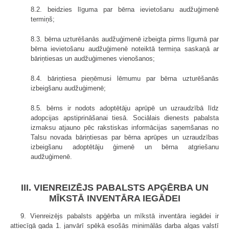
8.2. beidzies līguma par bērna ievietošanu audžuģimenē
termiņš;
8.3. bērna uzturēšanās audžuģimenē izbeigta pirms līgumā par
bērna ievietošanu audžuģimenē noteiktā termiņa saskaņā ar
bāriņtiesas un audžuģimenes vienošanos;
8.4. bāriņtiesa pieņēmusi lēmumu par bērna uzturēšanās
izbeigšanu audžuģimenē;
8.5. bērns ir nodots adoptētāju aprūpē un uzraudzībā līdz
adopcijas apstiprināšanai tiesā. Sociālais dienests pabalsta
izmaksu atjauno pēc rakstiskas informācijas saņemšanas no
Talsu novada bāriņtiesas par bērna aprūpes un uzraudzības
izbeigšanu adoptētāju ģimenē un bērna atgriešanu
audžuģimenē.
III. VIENREIZĒJS PABALSTS APĢĒRBA UN
MĪKSTĀ INVENTĀRA IEGĀDEI
9. Vienreizējs pabalsts apģērba un mīkstā inventāra iegādei ir
attiecīgā gada 1. janvārī spēkā esošās minimālās darba algas valstī