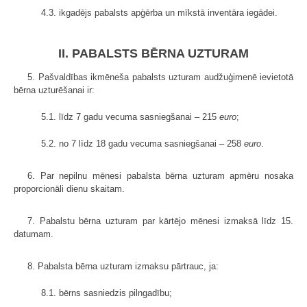
4.3. ikgadējs pabalsts apģērba un mīkstā inventāra iegādei.
II. PABALSTS BĒRNA UZTURAM
5. Pašvaldības ikmēneša pabalsts uzturam audžuģimenē ievietotā
bērna uzturēšanai ir:
5.1. līdz 7 gadu vecuma sasniegšanai – 215
euro
;
5.2. no 7 līdz 18 gadu vecuma sasniegšanai – 258
euro
.
6. Par nepilnu mēnesi pabalsta bērna uzturam apmēru nosaka
proporcionāli dienu skaitam.
7. Pabalstu bērna uzturam par kārtējo mēnesi izmaksā līdz 15.
datumam.
8. Pabalsta bērna uzturam izmaksu pārtrauc, ja:
8.1. bērns sasniedzis pilngadību;