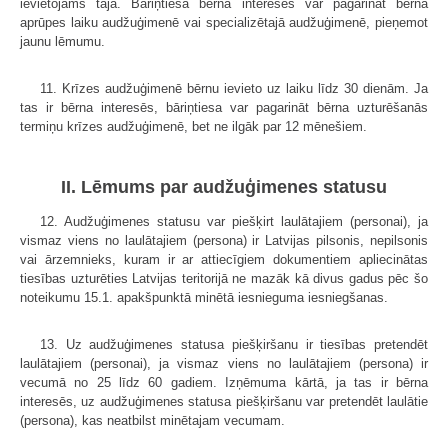
ievietojams tajā. Bāriņtiesa bērna interesēs var pagarināt bērna
aprūpes laiku audžuģimenē vai specializētajā audžuģimenē, pieņemot
jaunu lēmumu.
11. Krīzes audžuģimenē bērnu ievieto uz laiku līdz 30 dienām. Ja
tas ir bērna interesēs, bāriņtiesa var pagarināt bērna uzturēšanās
termiņu krīzes audžuģimenē, bet ne ilgāk par 12 mēnešiem.
II. Lēmums par audžuģimenes statusu
12. Audžuģimenes statusu var piešķirt laulātajiem (personai), ja
vismaz viens no laulātajiem (persona) ir Latvijas pilsonis, nepilsonis
vai ārzemnieks, kuram ir ar attiecīgiem dokumentiem apliecinātas
tiesības uzturēties Latvijas teritorijā ne mazāk kā divus gadus pēc šo
noteikumu 15.1. apakšpunktā minētā iesnieguma iesniegšanas.
13. Uz audžuģimenes statusa piešķiršanu ir tiesības pretendēt
laulātajiem (personai), ja vismaz viens no laulātajiem (persona) ir
vecumā no 25 līdz 60 gadiem. Izņēmuma kārtā, ja tas ir bērna
interesēs, uz audžuģimenes statusa piešķiršanu var pretendēt laulātie
(persona), kas neatbilst minētajam vecumam.