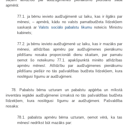
apmērā:
77.1. ja bērnu ievieto audžuģimenē uz laiku, kas ir ilgāks par
mēnesi, – apmērā, kādu no valsts pamatbudžeta līdzekļiem
saskaņā ar
Valsts sociālo pabalstu likumu
noteicis Ministru
kabinets;
77.2. ja bērnu ievieto audžuģimenē uz laiku, kas ir mazāks par
mēnesi, atlīdzības apmēru par audžuģimenes pienākumu
pildīšanu nosaka proporcionāli dienu skaitam, par pamatu
ņemot šo noteikumu 77.1. apakšpunktā minēto atlīdzības
apmēru mēnesī. Atlīdzību par audžuģimenes pienākumu
pildīšanu piešķir no tās pašvaldības budžeta līdzekļiem, kura
noslēgusi līgumu ar audžuģimeni.
78. Pabalstu bērna uzturam un pabalstu apģērba un mīkstā
inventāra iegādei audžuģimenei izmaksā no tās pašvaldības budžeta
līdzekļiem, kura noslēgusi līgumu ar audžuģimeni. Pašvaldība
nosaka:
78.1. pabalsta apmēru bērna uzturam, ņemot vērā, ka tas
mēnesī nedrīkst būt mazāks par: