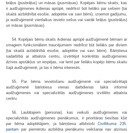
brāļus (pusbrāļus) un māsas (pusmāsas). Kopējais bērnu skaits, kas
ir audžuģimenes ikdienas aprūpē, nedrīkst būt lielāks par sešiem (tai
skaitā aizbildnībā esošie, adoptētie vai savi bērni), izņemot gadījumu,
ja audžuģimenē vienlaikus ievieto sešus vai vairāk brāļus (pusbrāļus)
un māsas (pusmāsas).
54. Kopējais bērnu skaits ikdienas aprūpē audžuģimenē bērnam ar
smagiem funkcionāliem traucējumiem nedrīkst būt lielāks par diviem
(tai skaitā aizbildnībā esošie, adoptētie vai savi bērni). Bāriņtiesa
sadarbībā ar atbalsta centru, izvērtējot konkrētās audžuģimenes
dzīves apstākļus un iespējas, var lemt par lielāku kopējo bērnu skaitu
šajā audžuģimenē, ja tas ir bērna interesēs.
55. Par bērna ievietošanu audžuģimenē vai specializētajā
audžuģimenē bāriņtiesa vienas darbdienas laikā informē
audžuģimenes vai specializētās audžuģimenes izvēlēto atbalsta
centru.
56. Laulātajiem (personai), kas veikuši audžuģimenes vai
specializētās audžuģimenes pienākumus, ir prioritāras tiesības kļūt
par bērna adoptētājiem, ja bāriņtiesa atbilstoši
Civillikuma
235.
pantam
par piemērotu aizbildņa pienākumu veikšanai nav atzinusi