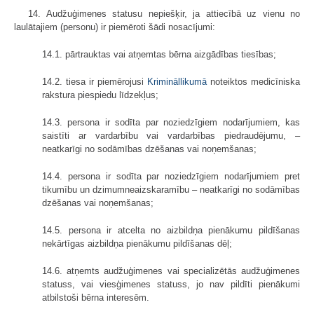
14. Audžuģimenes statusu nepiešķir, ja attiecībā uz vienu no
laulātajiem (personu) ir piemēroti šādi nosacījumi:
14.1. pārtrauktas vai atņemtas bērna aizgādības tiesības;
14.2. tiesa ir piemērojusi
Krimināllikumā
noteiktos medicīniska
rakstura piespiedu līdzekļus;
14.3. persona ir sodīta par noziedzīgiem nodarījumiem, kas
saistīti ar vardarbību vai vardarbības piedraudējumu, –
neatkarīgi no sodāmības dzēšanas vai noņemšanas;
14.4. persona ir sodīta par noziedzīgiem nodarījumiem pret
tikumību un dzimumneaizskaramību – neatkarīgi no sodāmības
dzēšanas vai noņemšanas;
14.5. persona ir atcelta no aizbildņa pienākumu pildīšanas
nekārtīgas aizbildņa pienākumu pildīšanas dēļ;
14.6. atņemts audžuģimenes vai specializētās audžuģimenes
statuss, vai viesģimenes statuss, jo nav pildīti pienākumi
atbilstoši bērna interesēm.