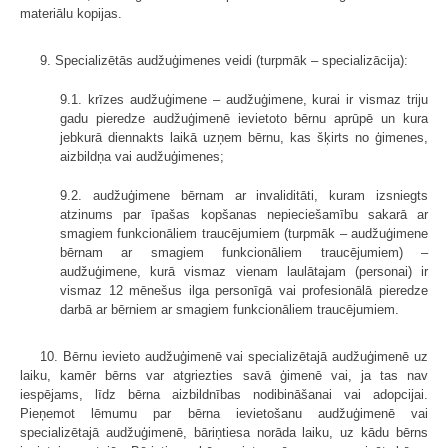
materiālu kopijas.
9. Specializētās audžuģimenes veidi (turpmāk – specializācija):
9.1. krīzes audžuģimene – audžuģimene, kurai ir vismaz triju
gadu pieredze audžuģimenē ievietoto bērnu aprūpē un kura
jebkurā diennakts laikā uzņem bērnu, kas šķirts no ģimenes,
aizbildņa vai audžuģimenes;
9.2. audžuģimene bērnam ar invaliditāti, kuram izsniegts
atzinums par īpašas kopšanas nepieciešamību sakarā ar
smagiem funkcionāliem traucējumiem (turpmāk – audžuģimene
bērnam ar smagiem funkcionāliem traucējumiem) –
audžuģimene, kurā vismaz vienam laulātajam (personai) ir
vismaz 12 mēnešus ilga personīgā vai profesionālā pieredze
darbā ar bērniem ar smagiem funkcionāliem traucējumiem.
10. Bērnu ievieto audžuģimenē vai specializētajā audžuģimenē uz
laiku, kamēr bērns var atgriezties savā ģimenē vai, ja tas nav
iespējams, līdz bērna aizbildnības nodibināšanai vai adopcijai.
Pieņemot lēmumu par bērna ievietošanu audžuģimenē vai
specializētajā audžuģimenē, bāriņtiesa norāda laiku, uz kādu bērns