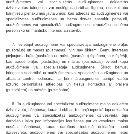
audžuģimenes vai specializētās audžuģimenes deklarētās
dzīvesvietas bāriņtiesa var noslēgt sadarbības līgumu, nosakot abu
bāriņtiesu pienākumus jautājumos, kas attiecas uz audžuģimenes vai
specializētās audžuģimenes un bērna dzīves apstākļu pārbaudi,
audžuģimenes vai specializētās audžuģimenes uzraudzību un bērna
personisko un mantisko interešu aizstāvību.
7. Ievietojot audžuģimenē vai specializētajā audžuģimenē brāļus
(pusbrāļus) un māsas (pusmāsas), viņi nav šķirami. Bērnu interesēs
pieļaujama brāļu (pusbrāļu) un māsu (pusmāsu) šķiršana, ja ir šķēršļi,
kas traucē brāļus (pusbrāļus) un māsas (pusmāsas) ievietot kopā
audžuģimenē vai specializētajā audžuģimenē. Šķirot bērnus,
bāriņtiesa sadarbībā ar audžuģimeni vai specializēto audžuģimeni un
atbalsta centru nodrošina, lai bērni ārpusģimenes aprūpē varētu
uzturēt personiskas attiecības un tiešus kontaktus ar brāļiem
(pusbrāļiem) un māsām (pusmāsām).
8. Ja audžuģimene vai specializētā audžuģimene maina deklarēto
dzīvesvietu, bāriņtiesa, kuras darbības teritorijā iepriekš bija deklarēta
audžuģimenes vai specializētās audžuģimenes dzīvesvieta, triju
darbdienu laikā pēc informācijas iegūšanas par dzīvesvietas maiņu
nosūta bāriņtiesai, kuras darbības teritorijā deklarēta jaunā
dzīvesvieta, audžuģimenes vai specializētās audžuģimenes lietas