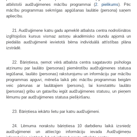
atbilstoši audžuģimenes mācību programmai (
2. pielikums
). Pēc
mācību programmas sekmīgas apgūšanas laulātie (persona) saņem
apliecību.
21. Audžuģimene katru gadu apmeklē atbalsta centra nodrošinātos
izglītojošos kursus vismaz astoņu akadēmisko stundu apjomā un
piedalās audžuģimenē ievietotā bērna individuālā attīstības plāna
izstrādē.
22. Bāriņtiesa, ņemot vērā atbalsta centra sagatavoto psihologa
atzinumu par laulāto (personas) piemērotību audžuģimenes statusa
iegūšanai, laulāto (personas) raksturojumu un informāciju par mācību
programmas apguvi, mēneša laikā pēc mācību programmas beigām
veic pārrunas ar laulātajiem (personu), lai konstatētu laulāto
(personas) gribu un gatavību iegūt audžuģimenes statusu, un pieņem
lēmumu par audžuģimenes statusa piešķiršanu.
23. Bāriņtiesa iekārto lietu par katru audžuģimeni.
24. Lēmuma norakstu bāriņtiesa 10 darbdienu laikā izsniedz
audžuģimenei un attiecīgo informāciju ievada Audžuģimeņu