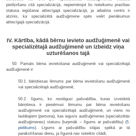
piešķiršanu citā specializācijā, nepiemērojot šo noteikumu prasības
statusa iegūšanai attiecīgajā specializācijā, ja atbalsta centrs ir
atzinis, ka specializētā audžuģimene spēs veikt pienākumus
attiecīgajā specializācijā.
IV. Kārtība, kādā bērnu ievieto audžuģimenē vai
specializētajā audžuģimenē un izbeidz viņa
uzturēšanos tajā
50. Pamats bērna ievietošanai audžuģimenē vai specializētajā
audžuģimenē ir:
50.1. bāriņtiesas lēmums par bērna ievietošanu audžuģimenē
vai specializētajā audžuģimenē;
50.2. līgums, ko noslēgusi pašvaldība, kuras izveidotā
bāriņtiesa ir pieņēmusi lēmumu par bērna ievietošanu
audžuģimenē vai specializētajā audžuģimenē, un viens no
laulātajiem (persona), kas ieguvis audžuģimenes (specializētās
audžuģimenes) statusu (turpmāk – līgums ar pašvaldību) (
5.
pielikums
). Līgums ar pašvaldību stājas spēkā ar tā
parakstīšanas dienu, ja līgumā nav noteikts citādi;