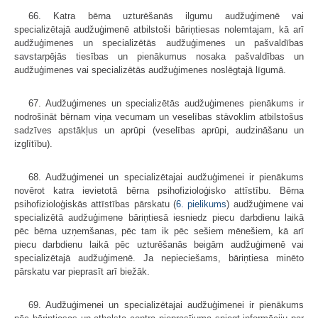
66. Katra bērna uzturēšanās ilgumu audžuģimenē vai
specializētajā audžuģimenē atbilstoši bāriņtiesas nolemtajam, kā arī
audžuģimenes un specializētās audžuģimenes un pašvaldības
savstarpējās tiesības un pienākumus nosaka pašvaldības un
audžuģimenes vai specializētās audžuģimenes noslēgtajā līgumā.
67. Audžuģimenes un specializētās audžuģimenes pienākums ir
nodrošināt bērnam viņa vecumam un veselības stāvoklim atbilstošus
sadzīves apstākļus un aprūpi (veselības aprūpi, audzināšanu un
izglītību).
68. Audžuģimenei un specializētajai audžuģimenei ir pienākums
novērot katra ievietotā bērna psihofizioloģisko attīstību. Bērna
psihofizioloģiskās attīstības pārskatu (
6. pielikums
) audžuģimene vai
specializētā audžuģimene bāriņtiesā iesniedz piecu darbdienu laikā
pēc bērna uzņemšanas, pēc tam ik pēc sešiem mēnešiem, kā arī
piecu darbdienu laikā pēc uzturēšanās beigām audžuģimenē vai
specializētajā audžuģimenē. Ja nepieciešams, bāriņtiesa minēto
pārskatu var pieprasīt arī biežāk.
69. Audžuģimenei un specializētajai audžuģimenei ir pienākums