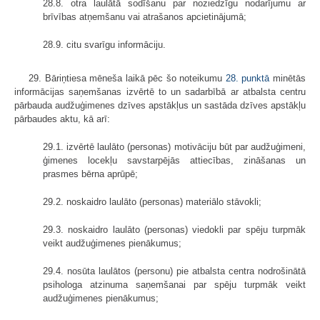
28.8. otra laulātā sodīšanu par noziedzīgu nodarījumu ar
brīvības atņemšanu vai atrašanos apcietinājumā;
28.9. citu svarīgu informāciju.
29. Bāriņtiesa mēneša laikā pēc šo noteikumu
28. punktā
minētās
informācijas saņemšanas izvērtē to un sadarbībā ar atbalsta centru
pārbauda audžuģimenes dzīves apstākļus un sastāda dzīves apstākļu
pārbaudes aktu, kā arī:
29.1. izvērtē laulāto (personas) motivāciju būt par audžuģimeni,
ģimenes locekļu savstarpējās attiecības, zināšanas un
prasmes bērna aprūpē;
29.2. noskaidro laulāto (personas) materiālo stāvokli;
29.3. noskaidro laulāto (personas) viedokli par spēju turpmāk
veikt audžuģimenes pienākumus;
29.4. nosūta laulātos (personu) pie atbalsta centra nodrošinātā
psihologa atzinuma saņemšanai par spēju turpmāk veikt
audžuģimenes pienākumus;