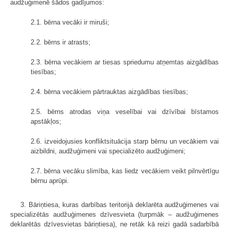
audžuģimenē šādos gadījumos:
2.1. bērna vecāki ir miruši;
2.2. bērns ir atrasts;
2.3. bērna vecākiem ar tiesas spriedumu atņemtas aizgādības
tiesības;
2.4. bērna vecākiem pārtrauktas aizgādības tiesības;
2.5. bērns atrodas viņa veselībai vai dzīvībai bīstamos
apstākļos;
2.6. izveidojusies konfliktsituācija starp bērnu un vecākiem vai
aizbildni, audžuģimeni vai specializēto audžuģimeni;
2.7. bērna vecāku slimība, kas liedz vecākiem veikt pilnvērtīgu
bērnu aprūpi.
3. Bāriņtiesa, kuras darbības teritorijā deklarēta audžuģimenes vai
specializētās audžuģimenes dzīvesvieta (turpmāk – audžuģimenes
deklarētās dzīvesvietas bāriņtiesa), ne retāk kā reizi gadā sadarbībā