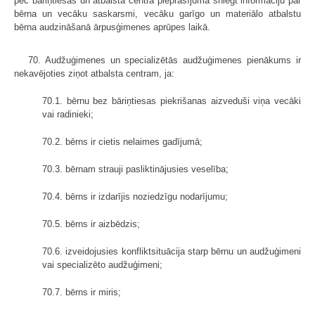
pēc bāriņtiesas un atbalsta centra pieprasījuma sniegt informāciju par
bērna un vecāku saskarsmi, vecāku garīgo un materiālo atbalstu
bērna audzināšanā ārpusģimenes aprūpes laikā.
70. Audžuģimenes un specializētās audžuģimenes pienākums ir
nekavējoties ziņot atbalsta centram, ja:
70.1. bērnu bez bāriņtiesas piekrišanas aizveduši viņa vecāki
vai radinieki;
70.2. bērns ir cietis nelaimes gadījumā;
70.3. bērnam strauji pasliktinājusies veselība;
70.4. bērns ir izdarījis noziedzīgu nodarījumu;
70.5. bērns ir aizbēdzis;
70.6. izveidojusies konfliktsituācija starp bērnu un audžuģimeni
vai specializēto audžuģimeni;
70.7. bērns ir miris;