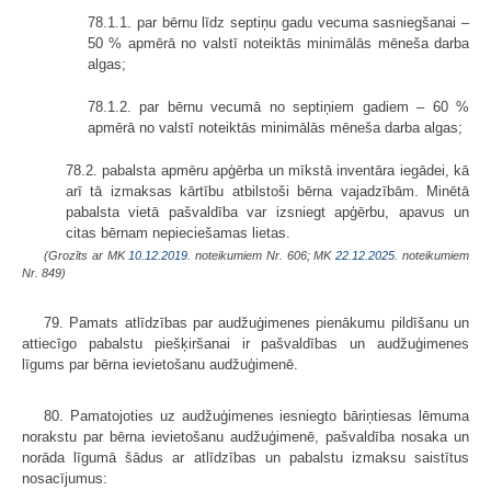
78.1.1. par bērnu līdz septiņu gadu vecuma sasniegšanai –
50 % apmērā no valstī noteiktās minimālās mēneša darba
algas;
78.1.2. par bērnu vecumā no septiņiem gadiem – 60 %
apmērā no valstī noteiktās minimālās mēneša darba algas;
78.2. pabalsta apmēru apģērba un mīkstā inventāra iegādei, kā
arī tā izmaksas kārtību atbilstoši bērna vajadzībām. Minētā
pabalsta vietā pašvaldība var izsniegt apģērbu, apavus un
citas bērnam nepieciešamas lietas.
(Grozīts ar MK
10.12.2019.
noteikumiem Nr. 606; MK
22.12.2025.
noteikumiem
Nr. 849)
79. Pamats atlīdzības par audžuģimenes pienākumu pildīšanu un
attiecīgo pabalstu piešķiršanai ir pašvaldības un audžuģimenes
līgums par bērna ievietošanu audžuģimenē.
80. Pamatojoties uz audžuģimenes iesniegto bāriņtiesas lēmuma
norakstu par bērna ievietošanu audžuģimenē, pašvaldība nosaka un
norāda līgumā šādus ar atlīdzības un pabalstu izmaksu saistītus
nosacījumus: