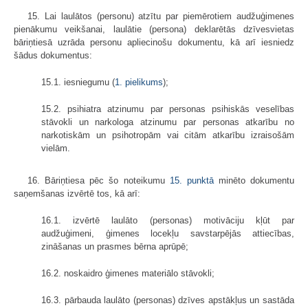
15. Lai laulātos (personu) atzītu par piemērotiem audžuģimenes
pienākumu veikšanai, laulātie (persona) deklarētās dzīvesvietas
bāriņtiesā uzrāda personu apliecinošu dokumentu, kā arī iesniedz
šādus dokumentus:
15.1. iesniegumu (
1. pielikums
);
15.2. psihiatra atzinumu par personas psihiskās veselības
stāvokli un narkologa atzinumu par personas atkarību no
narkotiskām un psihotropām vai citām atkarību izraisošām
vielām.
16. Bāriņtiesa pēc šo noteikumu
15. punktā
minēto dokumentu
saņemšanas izvērtē tos, kā arī:
16.1. izvērtē laulāto (personas) motivāciju kļūt par
audžuģimeni, ģimenes locekļu savstarpējās attiecības,
zināšanas un prasmes bērna aprūpē;
16.2. noskaidro ģimenes materiālo stāvokli;
16.3. pārbauda laulāto (personas) dzīves apstākļus un sastāda