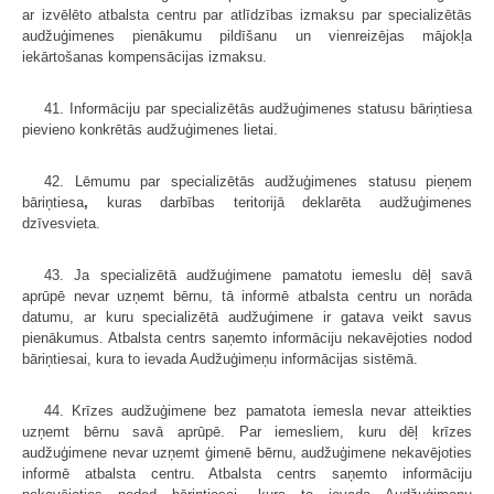
ar izvēlēto atbalsta centru par atlīdzības izmaksu par specializētās
audžuģimenes pienākumu pildīšanu un vienreizējas mājokļa
iekārtošanas kompensācijas izmaksu.
41. Informāciju par specializētās audžuģimenes statusu bāriņtiesa
pievieno konkrētās audžuģimenes lietai.
42. Lēmumu par specializētās audžuģimenes statusu pieņem
bāriņtiesa
,
kuras darbības teritorijā deklarēta audžuģimenes
dzīvesvieta.
43. Ja specializētā audžuģimene pamatotu iemeslu dēļ savā
aprūpē nevar uzņemt bērnu, tā informē atbalsta centru un norāda
datumu, ar kuru specializētā audžuģimene ir gatava veikt savus
pienākumus. Atbalsta centrs saņemto informāciju nekavējoties nodod
bāriņtiesai, kura to ievada Audžuģimeņu informācijas sistēmā.
44. Krīzes audžuģimene bez pamatota iemesla nevar atteikties
uzņemt bērnu savā aprūpē. Par iemesliem, kuru dēļ krīzes
audžuģimene nevar uzņemt ģimenē bērnu, audžuģimene nekavējoties
informē atbalsta centru. Atbalsta centrs saņemto informāciju