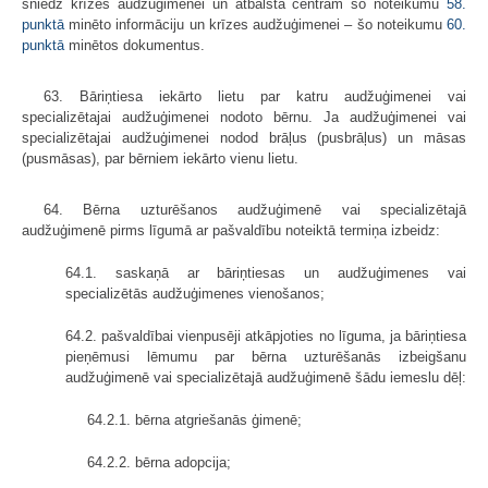
sniedz krīzes audžuģimenei un atbalsta centram šo noteikumu
58.
punktā
minēto informāciju un krīzes audžuģimenei – šo noteikumu
60.
punktā
minētos dokumentus.
63. Bāriņtiesa iekārto lietu par katru audžuģimenei vai
specializētajai audžuģimenei nodoto bērnu. Ja audžuģimenei vai
specializētajai audžuģimenei nodod brāļus (pusbrāļus) un māsas
(pusmāsas), par bērniem iekārto vienu lietu.
64. Bērna uzturēšanos audžuģimenē vai specializētajā
audžuģimenē pirms līgumā ar pašvaldību noteiktā termiņa izbeidz:
64.1. saskaņā ar bāriņtiesas un audžuģimenes vai
specializētās audžuģimenes vienošanos;
64.2. pašvaldībai vienpusēji atkāpjoties no līguma, ja bāriņtiesa
pieņēmusi lēmumu par bērna uzturēšanās izbeigšanu
audžuģimenē vai specializētajā audžuģimenē šādu iemeslu dēļ:
64.2.1. bērna atgriešanās ģimenē;
64.2.2. bērna adopcija;