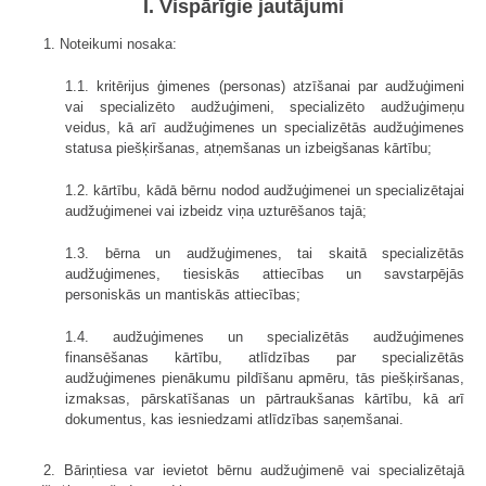
I. Vispārīgie jautājumi
1. Noteikumi nosaka:
1.1. kritērijus ģimenes (personas) atzīšanai par audžuģimeni
vai specializēto audžuģimeni, specializēto audžuģimeņu
veidus, kā arī audžuģimenes un specializētās audžuģimenes
statusa piešķiršanas, atņemšanas un izbeigšanas kārtību;
1.2. kārtību, kādā bērnu nodod audžuģimenei un specializētajai
audžuģimenei vai izbeidz viņa uzturēšanos tajā;
1.3. bērna un audžuģimenes, tai skaitā specializētās
audžuģimenes, tiesiskās attiecības un savstarpējās
personiskās un mantiskās attiecības;
1.4. audžuģimenes un specializētās audžuģimenes
finansēšanas kārtību, atlīdzības par specializētās
audžuģimenes pienākumu pildīšanu apmēru, tās piešķiršanas,
izmaksas, pārskatīšanas un pārtraukšanas kārtību, kā arī
dokumentus, kas iesniedzami atlīdzības saņemšanai.
2. Bāriņtiesa var ievietot bērnu audžuģimenē vai specializētajā