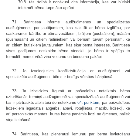
70.8. tās rīcībā ir nonākusi cita informācija, kas var būtiski
ietekmēt bērna turpmāko aprūpi.
71. Bāriņtiesa informē audžuģimenes un specializētās
audžuģimenes par jautājumiem, kas saistīti ar bērna izglītību, par
saskarsmes kārtību ar bērna vecākiem, brāļiem (pusbrāļiem), māsām
(pusmāsām) un citiem radiniekiem vai bērnam tuvām personām, kā
arī citiem būtiskiem jautājumiem, kas skar bērna intereses. Bāriņtiesa
visos gadījumos noskaidro bērna viedokli, ja bērns ir spējīgs to
formulēt, ņemot vērā viņa vecumu un brieduma pakāpi.
72. Ja izveidojusies konfliktsituācija ar audžuģimeni vai
specializēto audžuģimeni, bērns ir tiesīgs vērsties bāriņtiesā.
73. Ja izbeidzies līgumā ar pašvaldību noteiktais bērna
uzturēšanās termiņš audžuģimenē vai specializētajā audžuģimenē vai
tas ir pārtraukts atbilstoši šo noteikumu
64. punktam
, par pašvaldības
līdzekļiem iegādātais apģērbs, apavi, rotaļlietas, mācību līdzekļi, kā
arī personiskās mantas, kuras bērns paņēmis līdzi no ģimenes, paliek
viņa lietošanā.
74. Bāriņtiesa, kas pieņēmusi lēmumu par bērna ievietošanu