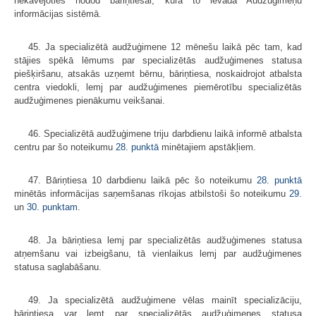
nekavējoties nodod bāriņtiesai, kura to ievada Audžuģimeņu
informācijas sistēmā.
45. Ja specializētā audžuģimene 12 mēnešu laikā pēc tam, kad
stājies spēkā lēmums par specializētās audžuģimenes statusa
piešķiršanu, atsakās uzņemt bērnu, bāriņtiesa, noskaidrojot atbalsta
centra viedokli, lemj par audžuģimenes piemērotību specializētās
audžuģimenes pienākumu veikšanai.
46. Specializētā audžuģimene triju darbdienu laikā informē atbalsta
centru par šo noteikumu
28. punktā
minētajiem apstākļiem.
47. Bāriņtiesa 10 darbdienu laikā pēc šo noteikumu
28. punktā
minētās informācijas saņemšanas rīkojas atbilstoši šo noteikumu
29.
un
30. punktam
.
48. Ja bāriņtiesa lemj par specializētās audžuģimenes statusa
atņemšanu vai izbeigšanu, tā vienlaikus lemj par audžuģimenes
statusa saglabāšanu.
49. Ja specializētā audžuģimene vēlas mainīt specializāciju,
bāriņtiesa var lemt par specializētās audžuģimenes statusa