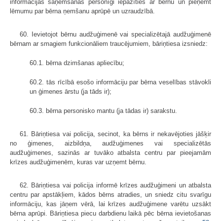
informācijas saņemšanas personīgi iepazīties ar bērnu un pieņemt
lēmumu par bērna ņemšanu aprūpē un uzraudzībā.
60. Ievietojot bērnu audžuģimenē vai specializētajā audžuģimenē
bērnam ar smagiem funkcionāliem traucējumiem, bāriņtiesa izsniedz:
60.1. bērna dzimšanas apliecību;
60.2. tās rīcībā esošo informāciju par bērna veselības stāvokli
un ģimenes ārstu (ja tāds ir);
60.3. bērna personisko mantu (ja tādas ir) sarakstu.
61. Bāriņtiesa vai policija, secinot, ka bērns ir nekavējoties jāšķir
no ģimenes, aizbildņa, audžuģimenes vai specializētās
audžuģimenes, sazinās ar tuvāko atbalsta centru par pieejamām
krīzes audžuģimenēm, kuras var uzņemt bērnu.
62. Bāriņtiesa vai policija informē krīzes audžuģimeni un atbalsta
centru par apstākļiem, kādos bērns atradies, un sniedz citu svarīgu
informāciju, kas jāņem vērā, lai krīzes audžuģimene varētu uzsākt
bērna aprūpi. Bāriņtiesa piecu darbdienu laikā pēc bērna ievietošanas