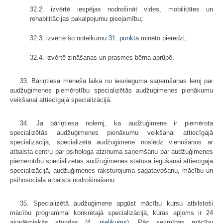
32.2. izvērtē iespējas nodrošināt vides, mobilitātes un
rehabilitācijas pakalpojumu pieejamību;
32.3. izvērtē šo noteikumu
31. punktā
minēto pieredzi;
32.4. izvērtē zināšanas un prasmes bērna aprūpē.
33. Bāriņtiesa mēneša laikā no iesnieguma saņemšanas lemj par
audžuģimenes piemērotību specializētās audžuģimenes pienākumu
veikšanai attiecīgajā specializācijā.
34. Ja bāriņtiesa nolemj, ka audžuģimene ir piemērota
specializētās audžuģimenes pienākumu veikšanai attiecīgajā
specializācijā, specializētā audžuģimene noslēdz vienošanos ar
atbalsta centru par psihologa atzinuma saņemšanu par audžuģimenes
piemērotību specializētās audžuģimenes statusa iegūšanai attiecīgajā
specializācijā, audžuģimenes raksturojuma sagatavošanu, mācību un
psihosociālā atbalsta nodrošināšanu.
35. Specializētā audžuģimene apgūst mācību kursu atbilstoši
mācību programmai konkrētajā specializācijā, kuras apjoms ir 24
akadēmiskās stundas (
4. pielikums
). Pēc sekmīgas mācību