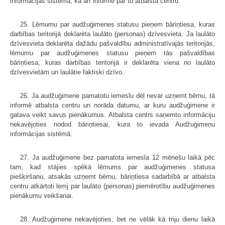
informācijas sistēmā, kā arī informē par to atbalsta centru.
25. Lēmumu par audžuģimenes statusu pieņem bāriņtiesa, kuras
darbības teritorijā deklarēta laulāto (personas) dzīvesvieta. Ja laulāto
dzīvesvieta deklarēta dažādu pašvaldību administratīvajās teritorijās,
lēmumu par audžuģimenes statusu pieņem tās pašvaldības
bāriņtiesa, kuras darbības teritorijā ir deklarēta viena no laulāto
dzīvesvietām un laulātie faktiski dzīvo.
26. Ja audžuģimene pamatotu iemeslu dēļ nevar uzņemt bērnu, tā
informē atbalsta centru un norāda datumu, ar kuru audžuģimene ir
gatava veikt savus pienākumus. Atbalsta centrs saņemto informāciju
nekavējoties nodod bāriņtiesai, kura to ievada Audžuģimeņu
informācijas sistēmā.
27. Ja audžuģimene bez pamatota iemesla 12 mēnešu laikā pēc
tam, kad stājies spēkā lēmums par audžuģimenes statusa
piešķiršanu, atsakās uzņemt bērnu, bāriņtiesa sadarbībā ar atbalsta
centru atkārtoti lemj par laulāto (personas) piemērotību audžuģimenes
pienākumu veikšanai.
28. Audžuģimene nekavējoties, bet ne vēlāk kā triju dienu laikā