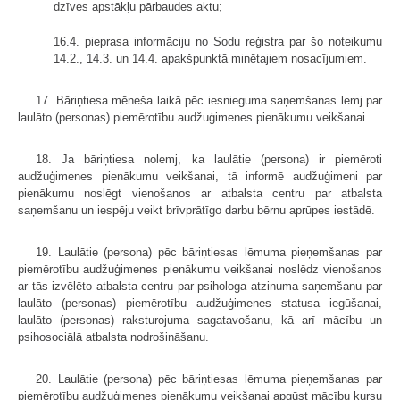
dzīves apstākļu pārbaudes aktu;
16.4. pieprasa informāciju no Sodu reģistra par šo noteikumu
14.2., 14.3. un 14.4. apakšpunktā minētajiem nosacījumiem.
17. Bāriņtiesa mēneša laikā pēc iesnieguma saņemšanas lemj par
laulāto (personas) piemērotību audžuģimenes pienākumu veikšanai.
18. Ja bāriņtiesa nolemj, ka laulātie (persona) ir piemēroti
audžuģimenes pienākumu veikšanai, tā informē audžuģimeni par
pienākumu noslēgt vienošanos ar atbalsta centru par atbalsta
saņemšanu un iespēju veikt brīvprātīgo darbu bērnu aprūpes iestādē.
19. Laulātie (persona) pēc bāriņtiesas lēmuma pieņemšanas par
piemērotību audžuģimenes pienākumu veikšanai noslēdz vienošanos
ar tās izvēlēto atbalsta centru par psihologa atzinuma saņemšanu par
laulāto (personas) piemērotību audžuģimenes statusa iegūšanai,
laulāto (personas) raksturojuma sagatavošanu, kā arī mācību un
psihosociālā atbalsta nodrošināšanu.
20. Laulātie (persona) pēc bāriņtiesas lēmuma pieņemšanas par
piemērotību audžuģimenes pienākumu veikšanai apgūst mācību kursu