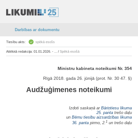
Darbības ar dokumentu
Tiesību akts:
spēkā esošs
Attēlotā redakcija: 01.01.2026. - ... /
Spēkā esošā
Ministru kabineta noteikumi Nr. 354
Rīgā 2018. gada 26. jūnijā (prot. Nr. 30 47. §)
Audžuģimenes noteikumi
Izdoti saskaņā ar
Bāriņtiesu likuma
25. panta
trešo daļu
un
Bērnu tiesību aizsardzības likuma
1
36. panta
pirmo, 2.
un trešo daļu