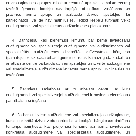
ar ārpusģimenes aprūpes atbalsta centru (turpmāk – atbalsta centrs)
izvērtē ģimenes locekļu savstarpējās attiecības, zināšanas un
prasmes bērna aprūpē un pārbauda dzīves apstākļus, lai
pārliecinātos, vai tie nav mainījušies, liedzot iespēju turpmāk veikt
audžuģimenes vai specializētās audžuģimenes pienākumus.
4. Bāriņtiesa, kas pieņēmusi lēmumu par bērna ievietošanu
audžuģimenē vai specializētajā audžuģimenē, vai audžuģimenes vai
specializētās audžuģimenes deklarētās dzīvesvietas bāriņtiesa
(pamatojoties uz sadarbības līgumu) ne retāk kā reizi gadā sadarbībā
ar atbalsta centru pārbauda dzīves apstākļus un izvērtē audžuģimenē
vai specializētajā audžuģimenē ievietotā bērna aprūpi un viņa tiesību
ievērošanu.
5. Bāriņtiesa sadarbojas ar to atbalsta centru, ar kuru
audžuģimenei vai specializētajai audžuģimenei ir noslēgta vienošanās
par atbalsta sniegšanu.
6. Ja bērnu ievieto audžuģimenē vai specializētajā audžuģimenē,
kuras deklarētā dzīvesvieta neatrodas attiecīgās bāriņtiesas darbības
teritorijā, bāriņtiesa, kas pieņēmusi lēmumu par bērna ievietošanu
konkrētajā audžuģimenē vai specializētajā audžuģimenē, un