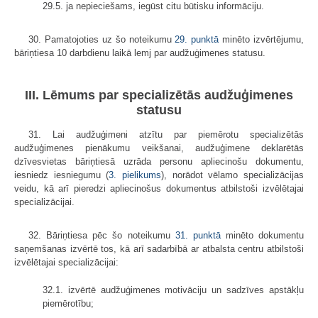
29.5. ja nepieciešams, iegūst citu būtisku informāciju.
30. Pamatojoties uz šo noteikumu
29. punktā
minēto izvērtējumu,
bāriņtiesa 10 darbdienu laikā lemj par audžuģimenes statusu.
III. Lēmums par specializētās audžuģimenes
statusu
31. Lai audžuģimeni atzītu par piemērotu specializētās
audžuģimenes pienākumu veikšanai, audžuģimene deklarētās
dzīvesvietas bāriņtiesā uzrāda personu apliecinošu dokumentu,
iesniedz iesniegumu (
3. pielikums
), norādot vēlamo specializācijas
veidu, kā arī pieredzi apliecinošus dokumentus atbilstoši izvēlētajai
specializācijai.
32. Bāriņtiesa pēc šo noteikumu
31. punktā
minēto dokumentu
saņemšanas izvērtē tos, kā arī sadarbībā ar atbalsta centru atbilstoši
izvēlētajai specializācijai:
32.1. izvērtē audžuģimenes motivāciju un sadzīves apstākļu
piemērotību;