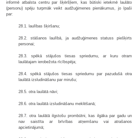
informē atbalsta centru par šķēršļiem, kas būtiski ietekmē laulāto
(personu) spēju turpmāk veikt audžuģimenes pienākumus, jo īpaši
par:
28.1. laulības šķiršanu;
28.2. stāšanos laulībā, ja audžuģimenes statuss piešķirts
personai;
28.3. spēkā stājušos tiesas spriedumu, ar kuru otram
laulātajam ierobežota rīcībspēja;
28.4. spēkā stājušos tiesas spriedumu par pazudušā otra
laulātā izsludināšanu par mirušu;
28.5. otra laulātā nāvi;
28.6. otra laulātā izsludināšanu meklēšanā;
28.7. otra laulātā ilgstošu prombūtni, kas ilgāka par gadu un
nav saistīta ar brīvības atņemšanu vai atrašanos
apcietinājumā;