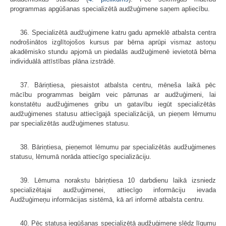
programmas apgūšanas specializētā audžuģimene saņem apliecību.
36. Specializētā audžuģimene katru gadu apmeklē atbalsta centra
nodrošinātos izglītojošos kursus par bērna aprūpi vismaz astoņu
akadēmisko stundu apjomā un piedalās audžuģimenē ievietotā bērna
individuālā attīstības plāna izstrādē.
37. Bāriņtiesa, piesaistot atbalsta centru, mēneša laikā pēc
mācību programmas beigām veic pārrunas ar audžuģimeni, lai
konstatētu audžuģimenes gribu un gatavību iegūt specializētās
audžuģimenes statusu attiecīgajā specializācijā, un pieņem lēmumu
par specializētās audžuģimenes statusu.
38. Bāriņtiesa, pieņemot lēmumu par specializētās audžuģimenes
statusu, lēmumā norāda attiecīgo specializāciju.
39. Lēmuma norakstu bāriņtiesa 10 darbdienu laikā izsniedz
specializētajai audžuģimenei, attiecīgo informāciju ievada
Audžuģimeņu informācijas sistēmā, kā arī informē atbalsta centru.
40. Pēc statusa iegūšanas specializētā audžuģimene slēdz līgumu