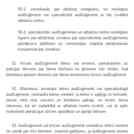
50.3. vienošanās par atbalsta sniegšanu, ko noslēgusi
audžuģimene vai specializētā audžuģimene ar tās izvēlēto
atbalsta centru;
50.4. specializētās audžuģimenes un atbalsta centra noslēgtais
līgums par atlīdzības izmaksu par specializētās audžuģimenes
pienākumu pildīšanu un vienreizējas mājokļa iekārtošanas
kompensācijas izmaksu.
51. Krīzes audžuģimenē bērnu var ievietot, pamatojoties uz
policijas lēmumu par bērna šķiršanu no ģimenes līdz brīdim, kad
bāriņtiesa pieņem lēmumu par bērna ievietošanu krīzes audžuģimenē.
52. Bāriņtiesa, ievietojot bērnu audžuģimenē vai specializētajā
audžuģimenē, noskaidro bērna viedokli, ja bērns ir spējīgs to formulēt,
ņemot vērā viņa vecumu un brieduma pakāpi, un ievēro bērna
intereses, kā arī sadarbībā ar atbalsta centru izvērtē, vai tā spēs
nodrošināt pienācīgus dzīves apstākļus un aprūpi bērnam.
53. Audžuģimenē vai krīzes audžuģimenē vienlaikus drīkst ievietot
ne vairāk par trim bērniem, izņemot gadījumu, ja audžuģimenē ievieto