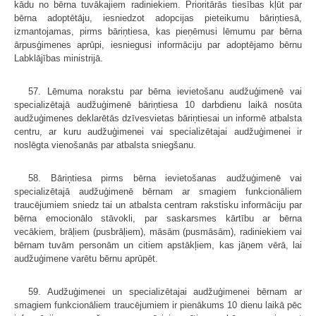
kādu no bērna tuvākajiem radiniekiem. Prioritārās tiesības kļūt par
bērna adoptētāju, iesniedzot adopcijas pieteikumu bāriņtiesā,
izmantojamas, pirms bāriņtiesa, kas pieņēmusi lēmumu par bērna
ārpusģimenes aprūpi, iesniegusi informāciju par adoptējamo bērnu
Labklājības ministrijā.
57. Lēmuma norakstu par bērna ievietošanu audžuģimenē vai
specializētajā audžuģimenē bāriņtiesa 10 darbdienu laikā nosūta
audžuģimenes deklarētās dzīvesvietas bāriņtiesai un informē atbalsta
centru, ar kuru audžuģimenei vai specializētajai audžuģimenei ir
noslēgta vienošanās par atbalsta sniegšanu.
58. Bāriņtiesa pirms bērna ievietošanas audžuģimenē vai
specializētajā audžuģimenē bērnam ar smagiem funkcionāliem
traucējumiem sniedz tai un atbalsta centram rakstisku informāciju par
bērna emocionālo stāvokli, par saskarsmes kārtību ar bērna
vecākiem, brāļiem (pusbrāļiem), māsām (pusmāsām), radiniekiem vai
bērnam tuvām personām un citiem apstākļiem, kas jāņem vērā, lai
audžuģimene varētu bērnu aprūpēt.
59. Audžuģimenei un specializētajai audžuģimenei bērnam ar
smagiem funkcionāliem traucējumiem ir pienākums 10 dienu laikā pēc