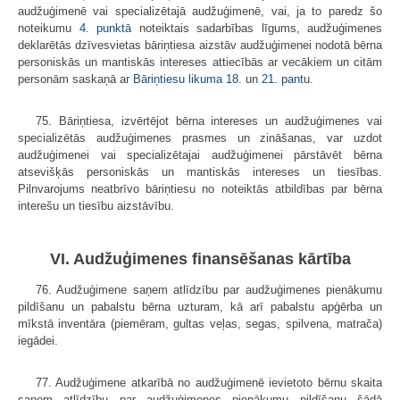
audžuģimenē vai specializētajā audžuģimenē, vai, ja to paredz šo
noteikumu
4. punktā
noteiktais sadarbības līgums, audžuģimenes
deklarētās dzīvesvietas bāriņtiesa aizstāv audžuģimenei nodotā bērna
personiskās un mantiskās intereses attiecībās ar vecākiem un citām
personām saskaņā ar
Bāriņtiesu likuma
18.
un
21. pantu
.
75. Bāriņtiesa, izvērtējot bērna intereses un audžuģimenes vai
specializētās audžuģimenes prasmes un zināšanas, var uzdot
audžuģimenei vai specializētajai audžuģimenei pārstāvēt bērna
atsevišķās personiskās un mantiskās intereses un tiesības.
Pilnvarojums neatbrīvo bāriņtiesu no noteiktās atbildības par bērna
interešu un tiesību aizstāvību.
VI. Audžuģimenes finansēšanas kārtība
76. Audžuģimene saņem atlīdzību par audžuģimenes pienākumu
pildīšanu un pabalstu bērna uzturam, kā arī pabalstu apģērba un
mīkstā inventāra (piemēram, gultas veļas, segas, spilvena, matrača)
iegādei.
77. Audžuģimene atkarībā no audžuģimenē ievietoto bērnu skaita
saņem atlīdzību par audžuģimenes pienākumu pildīšanu šādā