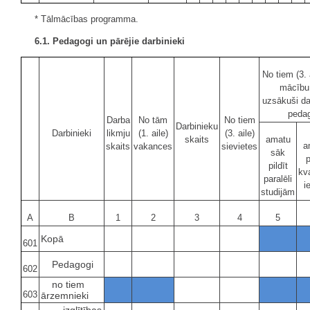
* Tālmācības programma.
6.1. Pedagogi un pārējie darbinieki
No tiem (3. 
mācību
uzsākuši da
pedag
Darba
No tām
No tiem
Darbinieku
Darbinieki
likmju
(1. aile)
(3. aile)
skaits
amatu
a
skaits
vakances
sievietes
sāk
p
pildīt
kva
paralēli
i
studijām
A
B
1
2
3
4
5
Kopā
601
Pedagogi
602
no tiem
603
ārzemnieki