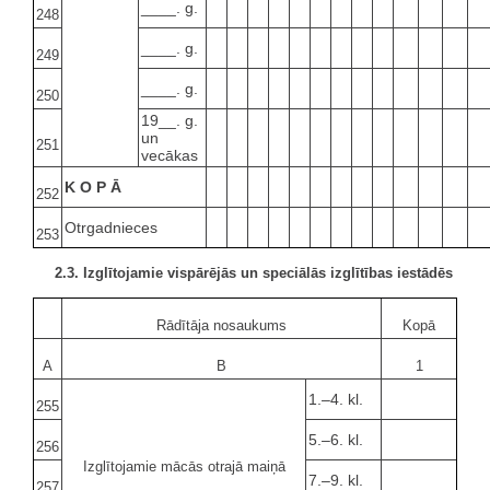
____. g.
248
____. g.
249
____. g.
250
19__. g.
un
251
vecākas
K O P Ā
252
Otrgadnieces
253
2.3. Izglītojamie vispārējās un speciālās izglītības iestādēs
Rādītāja nosaukums
Kopā
A
B
1
1.–4. kl.
255
5.–6. kl.
256
Izglītojamie mācās otrajā maiņā
7.–9. kl.
257