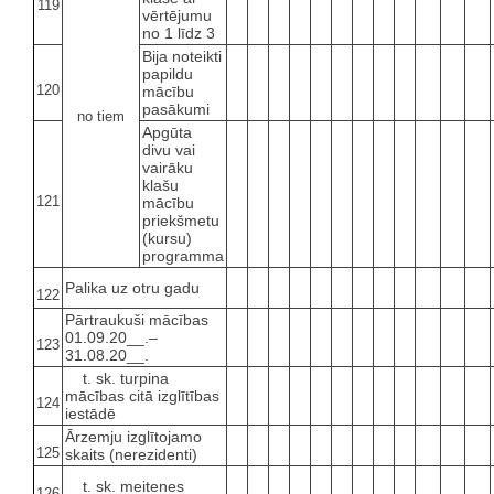
119
vērtējumu
no 1 līdz 3
Bija noteikti
papildu
120
mācību
pasākumi
no tiem
Apgūta
divu vai
vairāku
klašu
121
mācību
priekšmetu
(kursu)
programma
Palika uz otru gadu
122
Pārtraukuši mācības
01.09.20__.–
123
31.08.20__.
t. sk. turpina
mācības citā izglītības
124
iestādē
Ārzemju izglītojamo
125
skaits (nerezidenti)
t. sk. meitenes
126