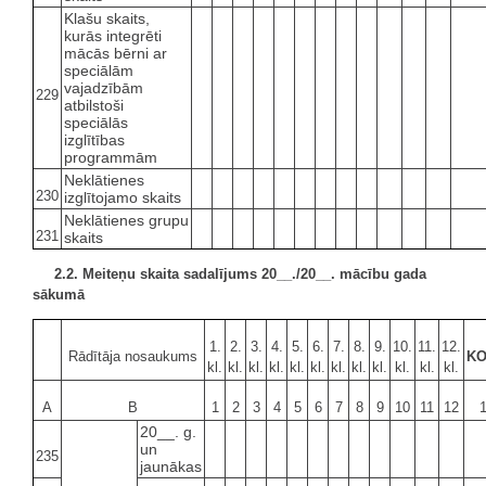
Klašu skaits,
kurās integrēti
mācās bērni ar
speciālām
vajadzībām
229
atbilstoši
speciālās
izglītības
programmām
Neklātienes
230
izglītojamo skaits
Neklātienes grupu
231
skaits
2.2. Meiteņu skaita sadalījums 20__./20__. mācību gada
sākumā
1.
2.
3.
4.
5.
6.
7.
8.
9.
10.
11.
12.
Rādītāja nosaukums
K
kl.
kl.
kl.
kl.
kl.
kl.
kl.
kl.
kl.
kl.
kl.
kl.
A
B
1
2
3
4
5
6
7
8
9
10
11
12
20__. g.
un
235
jaunākas