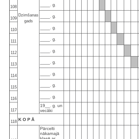
____. g.
108
Dzimšanas
____. g.
109
gads
____. g.
110
____. g.
111
____. g.
112
____. g.
113
____. g.
114
____. g.
115
____. g.
116
19__. g. un
117
vecāki
K O P Ā
118
Pārcelti
nākamajā
klasē ar