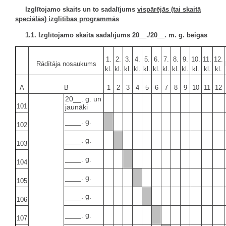
Izglītojamo skaits un to sadalījums
vispārējās (tai skaitā
speciālās) izglītības programmās
1.1. Izglītojamo skaita sadalījums 20__./20__. m. g. beigās
1.
2.
3.
4.
5.
6.
7.
8.
9.
10.
11.
12.
Rādītāja nosaukums
kl.
kl.
kl.
kl.
kl.
kl.
kl.
kl.
kl.
kl.
kl.
kl.
A
B
1
2
3
4
5
6
7
8
9
10
11
12
20__. g. un
101
jaunāki
____. g.
102
____. g.
103
____. g.
104
____. g.
105
____. g.
106
____. g.
107