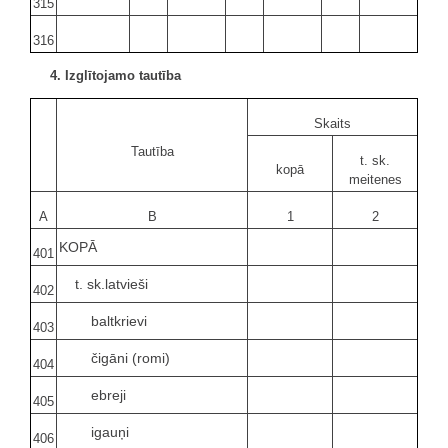
315
316
4. Izglītojamo tautība
Skaits
Tautība
t. sk.
kopā
meitenes
A
B
1
2
KOPĀ
401
t. sk.latvieši
402
baltkrievi
403
čigāni (romi)
404
ebreji
405
igauņi
406