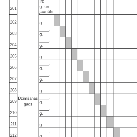
20__.
g. un
201
jaunāki
____.
202
g.
____.
203
g.
____.
204
g.
____.
205
g.
____.
206
g.
____.
207
g.
____.
208
g.
____.
Dzimšanas
209
g.
gads
____.
210
g.
____.
211
g.
____.
212
g.