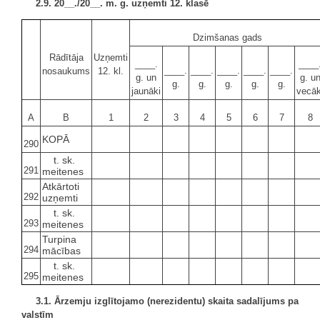
2.9. 20__./20__. m. g. uzņemti 12. klasē
Dzimšanas gads
Rādītāja
Uzņemti
____.
____
____.
____.
____.
____.
____.
nosaukums
12. kl.
g. un
g. u
g.
g.
g.
g.
g.
jaunāki
vecāk
A
B
1
2
3
4
5
6
7
8
KOPĀ
290
t. sk.
291
meitenes
Atkārtoti
292
uzņemti
t. sk.
293
meitenes
Turpina
294
mācības
t. sk.
295
meitenes
3.1. Ārzemju izglītojamo (nerezidentu) skaita sadalījums pa
valstīm