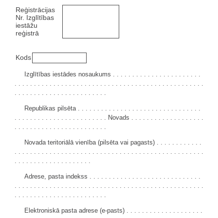
Reģistrācijas
Nr. Izglītības
iestāžu
reģistrā
Kods
Izglītības iestādes nosaukums . . . . . . . . . . . . . . . . . . . . . . .
. . . . . . . . . . . . . . . . . . . . . . . . . . . . . . . . . . . . . . . . . . . . . . . . .
. . . . . . . . . . . . . . . . . . . . . . . .
Republikas pilsēta . . . . . . . . . . . . . . . . . . . . . . . . . . . . . . . .
. . . . . . . . . . . . . . . . . . . . . . . . Novads . . . . . . . . . . . . . . . . . . .
. . . . . . . . . . . . . . . . . . . . . . . .
Novada teritoriālā vienība (pilsēta vai pagasts) . . . . . . . . . . . .
. . . . . . . . . . . . . . . . . . . . . . . . . . . . . . . . . . . . . . . . . . . . . . . . .
. . . . . . . . . . . . . . . . . . . .
Adrese, pasta indekss . . . . . . . . . . . . . . . . . . . . . . . . . . . . .
. . . . . . . . . . . . . . . . . . . . . . . . . . . . . . . . . . . . . . . . . . . . . . . . .
. . . . . . . . . . . . . . . . . . . . . . . .
Elektroniskā pasta adrese (e-pasts) . . . . . . . . . . . . . . . . . . . .