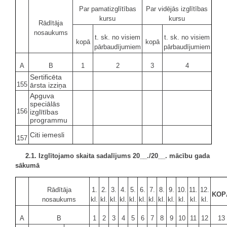
Par pamatizglītības
Par vidējās izglītības
kursu
kursu
Rādītāja
nosaukums
t. sk. no visiem
t. sk. no visiem
kopā
kopā
pārbaudījumiem
pārbaudījumiem
A
B
1
2
3
4
Sertificēta
155
ārsta izziņa
Apguva
speciālās
156
izglītības
programmu
Citi iemesli
157
2.1. Izglītojamo skaita sadalījums 20__./20__. mācību gada
sākumā
Rādītāja
1.
2.
3.
4.
5.
6.
7.
8.
9.
10.
11.
12.
KOP
nosaukums
kl.
kl.
kl.
kl.
kl.
kl.
kl.
kl.
kl.
kl.
kl.
kl.
A
B
1
2
3
4
5
6
7
8
9
10
11
12
13