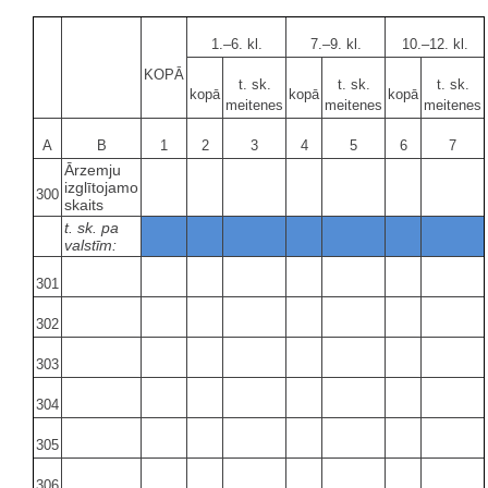
1.–6. kl.
7.–9. kl.
10.–12. kl.
KOPĀ
t. sk.
t. sk.
t. sk.
kopā
kopā
kopā
meitenes
meitenes
meitenes
A
B
1
2
3
4
5
6
7
Ārzemju
izglītojamo
300
skaits
t. sk. pa
valstīm:
301
302
303
304
305
306