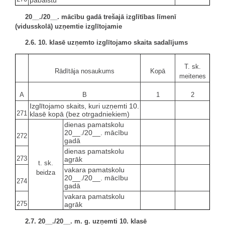
pabalstu
20__./20__. mācību gadā trešajā izglītības līmenī
(vidusskolā) uzņemtie izglītojamie
2.6. 10. klasē uzņemto izglītojamo skaita sadalījums
T. sk.
Rādītāja nosaukums
Kopā
meitenes
A
B
1
2
Izglītojamo skaits, kuri uzņemti 10.
271
klasē kopā (bez otrgadniekiem)
dienas pamatskolu
20__./20__. mācību
272
gadā
dienas pamatskolu
273
agrāk
t. sk.
vakara pamatskolu
beidza
20__./20__. mācību
274
gadā
vakara pamatskolu
275
agrāk
2.7. 20__./20__. m. g. uzņemti 10. klasē