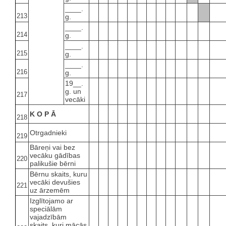
____.
213
g.
____.
214
g.
____.
215
g.
____.
216
g.
19__.
g. un
217
vecāki
K O P Ā
218
Otrgadnieki
219
Bāreņi vai bez
vecāku gādības
220
palikušie bērni
Bērnu skaits, kuru
vecāki devušies
221
uz ārzemēm
Izglītojamo ar
speciālām
vajadzībām
skaits, kuri mācās