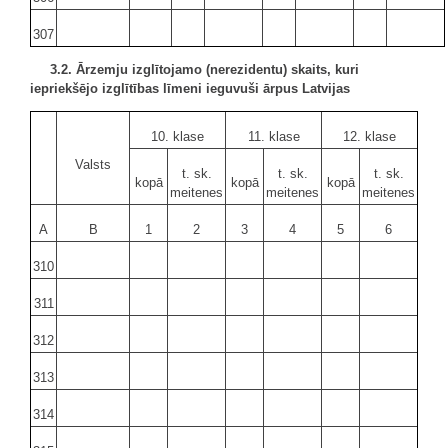
307
3.2. Ārzemju izglītojamo (nerezidentu) skaits, kuri
iepriekšējo izglītības līmeni ieguvuši ārpus Latvijas
10. klase
11. klase
12. klase
Valsts
t. sk.
t. sk.
t. sk.
kopā
kopā
kopā
meitenes
meitenes
meitenes
A
B
1
2
3
4
5
6
310
311
312
313
314