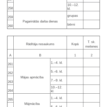
10.–12.
258
kl.
grupas
259
Pagarinātās darba dienas
bērni
260
T. sk.
Rādītāja nosaukums
Kopā
meitenes
A
B
1
2
1.–4. kl.
261
5.–6. kl.
262
Mājas apmācība
7.–9. kl.
263
10.–12.
264
kl.
1.–4. kl.
265
Mājmācība
5.–6. kl.