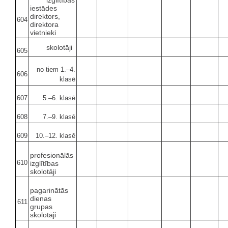
izglītības
iestādes
direktors,
604
direktora
vietnieki
skolotāji
605
no tiem 1.–4.
606
klasē
607
5.–6. klasē
608
7.–9. klasē
609
10.–12. klasē
profesionālās
610
izglītības
skolotāji
pagarinātās
dienas
611
grupas
skolotāji