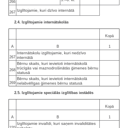
266
Izglītojamie, kuri dzīvo internātā
267
2.4. Izglītojamie internātskolās
Kopā
A
B
1
Internātskolu izglītojamie, kuri nedzīvo
267
internātā
Bērnu skaits, kuri ievietoti internātskolā
trūcīgās vai maznodrošinātās ģimenes bērnu
268
statusā
Bērnu skaits, kuri ievietoti internātskolā
269
nelabvēlīgas ģimenes bērnu statusā
2.5. Izglītojamie speciālās izglītības iestādēs
Kopā
A
B
1
Izglītojamie invalīdi, kuri saņem invaliditātes
270