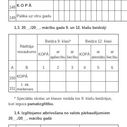
K O P Ā
148
Palika uz otru gadu
149
1.3. 20__./20__. mācību gada 9. un 12. klašu beidzēji
Beidza 9. klasi*
Beidza 12. klasi
Rādītāja
nosaukums
ar
ar
ar
ar
KOPĀ
KOPĀ
apliecību
liecību
atestātu
liecību
A
B
1
2
3
4
5
6
KOPĀ
150
t. sk.
151
meitenes
* Speciālās skolas un klases norāda tos 9. klašu beidzējus,
kuri ieguva
pamatizglītību.
1.4. Izglītojamo atbrīvošana no valsts pārbaudījumiem
20__./20__. mācību gadā