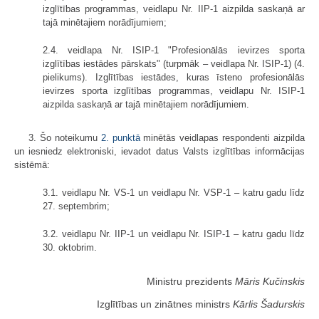
izglītības programmas, veidlapu Nr. IIP-1 aizpilda saskaņā ar
tajā minētajiem norādījumiem;
2.4. veidlapa Nr. ISIP-1 "Profesionālās ievirzes sporta
izglītības iestādes pārskats" (turpmāk – veidlapa Nr. ISIP-1) (4.
pielikums). Izglītības iestādes, kuras īsteno profesionālās
ievirzes sporta izglītības programmas, veidlapu Nr. ISIP-1
aizpilda saskaņā ar tajā minētajiem norādījumiem.
3. Šo noteikumu
2. punktā
minētās veidlapas respondenti aizpilda
un iesniedz elektroniski, ievadot datus Valsts izglītības informācijas
sistēmā:
3.1. veidlapu Nr. VS-1 un veidlapu Nr. VSP-1 – katru gadu līdz
27. septembrim;
3.2. veidlapu Nr. IIP-1 un veidlapu Nr. ISIP-1 – katru gadu līdz
30. oktobrim.
Ministru prezidents
Māris Kučinskis
Izglītības un zinātnes ministrs
Kārlis Šadurskis