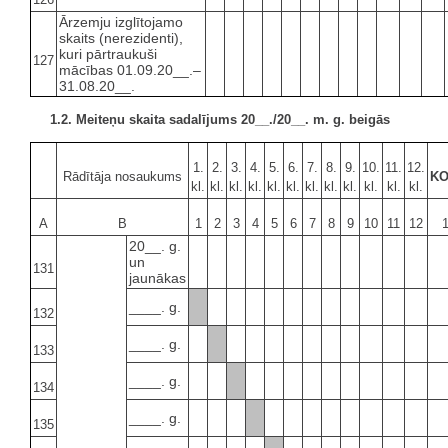
Ārzemju izglītojamo
skaits (nerezidenti),
kuri pārtraukuši
127
mācības 01.09.20__.–
31.08.20__.
1.2. Meiteņu skaita sadalījums 20__./20__. m. g. beigās
1.
2.
3.
4.
5.
6.
7.
8.
9.
10.
11.
12.
Rādītāja nosaukums
K
kl.
kl.
kl.
kl.
kl.
kl.
kl.
kl.
kl.
kl.
kl.
kl.
A
B
1
2
3
4
5
6
7
8
9
10
11
12
20__. g.
un
131
jaunākas
____. g.
132
____. g.
133
____. g.
134
____. g.
135