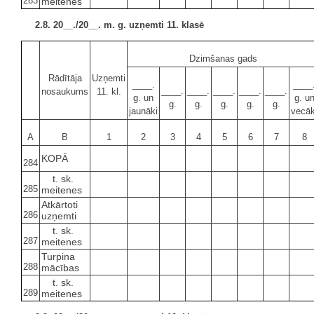
283
meitenes
2.8. 20__./20__. m. g. uzņemti 11. klasē
Dzimšanas gads
Rādītāja
Uzņemti
____.
____
____.
____.
____.
____.
____.
nosaukums
11. kl.
g. un
g. u
g.
g.
g.
g.
g.
jaunāki
vecāk
A
B
1
2
3
4
5
6
7
8
KOPĀ
284
t. sk.
285
meitenes
Atkārtoti
286
uzņemti
t. sk.
287
meitenes
Turpina
288
mācības
t. sk.
289
meitenes