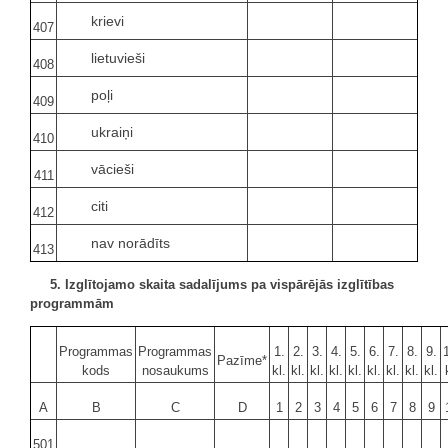
krievi
407
lietuvieši
408
poļi
409
ukraiņi
410
vācieši
411
citi
412
nav norādīts
413
5. Izglītojamo skaita sadalījums pa vispārējās izglītības
programmām
Programmas
Programmas
1.
2.
3.
4.
5.
6.
7.
8.
9.
Pazīme*
kods
nosaukums
kl.
kl.
kl.
kl.
kl.
kl.
kl.
kl.
kl.
A
B
C
D
1
2
3
4
5
6
7
8
9
501