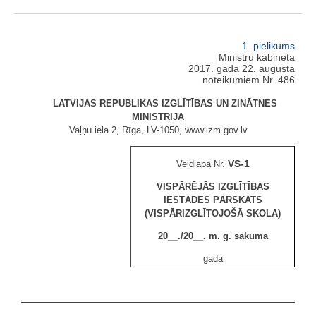
1. pielikums
Ministru kabineta
2017. gada 22. augusta
noteikumiem Nr. 486
LATVIJAS REPUBLIKAS IZGLĪTĪBAS UN ZINĀTNES
MINISTRIJA
Vaļņu iela 2, Rīga, LV-1050, www.izm.gov.lv
VS-1
Veidlapa Nr.
VISPĀRĒJĀS IZGLĪTĪBAS
IESTĀDES PĀRSKATS
(VISPĀRIZGLĪTOJOŠĀ SKOLA)
20__./20__. m. g. sākumā
gada