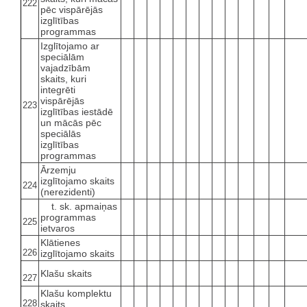
222
pēc vispārējās
izglītības
programmas
Izglītojamo ar
speciālām
vajadzībām
skaits, kuri
integrēti
vispārējās
223
izglītības iestādē
un mācās pēc
speciālās
izglītības
programmas
Ārzemju
izglītojamo skaits
224
(nerezidenti)
t. sk. apmaiņas
programmas
225
ietvaros
Klātienes
226
izglītojamo skaits
Klašu skaits
227
Klašu komplektu
228
skaits