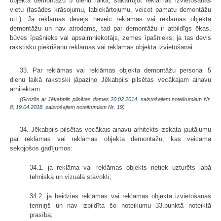
objekta demontāžu 5 dienu laikā, sakārtojot reklāmas izvietošanas
vietu (fasādes krāsojumu, labiekārtojumu, veicot pamatu demontāžu
utt.). Ja reklāmas devējs neveic reklāmas vai reklāmas objekta
demontāžu un nav atrodams, tad par demontāžu ir atbildīgs ēkas,
būves īpašnieks vai apsaimniekotājs, zemes īpašnieks, ja tas devis
rakstisku piekrišanu reklāmas vai reklāmas objekta izvietošanai.
33. Par reklāmas vai reklāmas objekta demontāžu personai 5
dienu laikā rakstiski jāpaziņo Jēkabpils pilsētas
vecākajam ainavu
arhitektam
.
(Grozīts ar Jēkabpils pilsētas domes
20.02.2014.
saistošajiem noteikumiem Nr.
8;
19.04.2018.
saistošajiem noteikumiem Nr. 19)
34. Jēkabpils pilsētas
vecākais ainavu arhitekts
izskata jautājumu
par reklāmas vai reklāmas objekta demontāžu, kas veicama
sekojošos gadījumos:
34.1. ja reklāma vai reklāmas objekts netiek uzturēts labā
tehniskā un vizuālā stāvoklī;
34.2. ja beidzies reklāmas vai reklāmas objekta izvietošanas
termiņš un nav izpildīta šo noteikumu 33.punktā noteiktā
prasība;