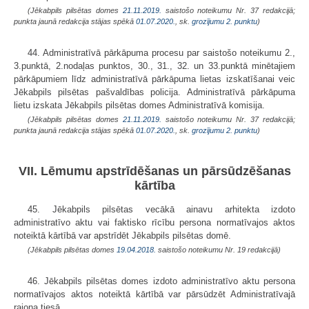
(Jēkabpils pilsētas domes
21.11.2019.
saistošo noteikumu Nr. 37 redakcijā;
punkta jaunā redakcija stājas spēkā
01.07.2020.
, sk.
grozījumu 2. punktu
)
44. Administratīvā pārkāpuma procesu par saistošo noteikumu 2.,
3.punktā, 2.nodaļas punktos, 30., 31., 32. un 33.punktā minētajiem
pārkāpumiem līdz administratīvā pārkāpuma lietas izskatīšanai veic
Jēkabpils pilsētas pašvaldības policija. Administratīvā pārkāpuma
lietu izskata Jēkabpils pilsētas domes Administratīvā komisija.
(Jēkabpils pilsētas domes
21.11.2019.
saistošo noteikumu Nr. 37 redakcijā;
punkta jaunā redakcija stājas spēkā
01.07.2020.
, sk.
grozījumu 2. punktu
)
VII. Lēmumu apstrīdēšanas un pārsūdzēšanas
kārtība
45. Jēkabpils pilsētas vecākā ainavu arhitekta izdoto
administratīvo aktu vai faktisko rīcību persona normatīvajos aktos
noteiktā kārtībā var apstrīdēt Jēkabpils pilsētas domē.
(Jēkabpils pilsētas domes
19.04.2018.
saistošo noteikumu Nr. 19 redakcijā)
46. Jēkabpils pilsētas domes izdoto administratīvo aktu persona
normatīvajos aktos noteiktā kārtībā var pārsūdzēt Administratīvajā
rajona tiesā.