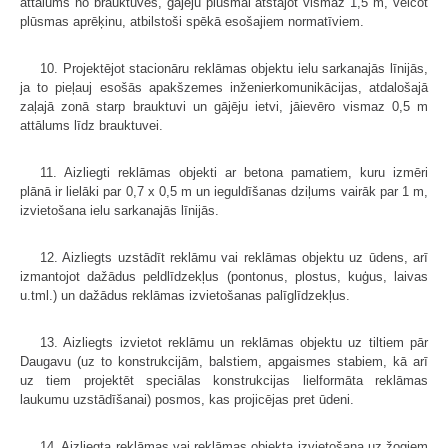
attālums no brauktuves, gājēju plūsmai atstājot vismaz 1,5 m, veicot
plūsmas aprēķinu, atbilstoši spēkā esošajiem normatīviem.
10. Projektējot stacionāru reklāmas objektu ielu sarkanajās līnijās,
ja to pieļauj esošās apakšzemes inženierkomunikācijas, atdalošajā
zaļajā zonā starp brauktuvi un gājēju ietvi, jāievēro vismaz 0,5 m
attālums līdz brauktuvei.
11. Aizliegti reklāmas objekti ar betona pamatiem, kuru izmēri
plānā ir lielāki par 0,7 x 0,5 m un ieguldīšanas dziļums vairāk par 1 m,
izvietošana ielu sarkanajās līnijās.
12. Aizliegts uzstādīt reklāmu vai reklāmas objektu uz ūdens, arī
izmantojot dažādus peldlīdzekļus (pontonus, plostus, kuģus, laivas
u.tml.) un dažādus reklāmas izvietošanas palīglīdzekļus.
13. Aizliegts izvietot reklāmu un reklāmas objektu uz tiltiem pār
Daugavu (uz to konstrukcijām, balstiem, apgaismes stabiem, kā arī
uz tiem projektēt speciālas konstrukcijas lielformāta reklāmas
laukumu uzstādīšanai) posmos, kas projicējas pret ūdeni.
14. Aizliegta reklāmas vai reklāmas objekta izvietošana uz žogiem