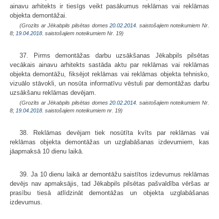
ainavu arhitekts
ir tiesīgs veikt pasākumus reklāmas vai reklāmas
objekta demontāžai.
(Grozīts ar Jēkabpils pilsētas domes
20.02.2014.
saistošajiem noteikumiem Nr.
8;
19.04.2018.
saistošajiem noteikumiem Nr. 19)
37. Pirms demontāžas darbu uzsākšanas Jēkabpils pilsētas
vecākais ainavu arhitekts
sastāda aktu par reklāmas vai reklāmas
objekta demontāžu, fiksējot reklāmas vai reklāmas objekta tehnisko,
vizuālo stāvokli, un nosūta informatīvu vēstuli par demontāžas darbu
uzsākšanu reklāmas devējam.
(Grozīts ar Jēkabpils pilsētas domes
20.02.2014.
saistošajiem noteikumiem Nr.
8;
19.04.2018.
saistošajiem noteikumiem nr. 19)
38. Reklāmas devējam tiek nosūtīta kvīts par reklāmas vai
reklāmas objekta demontāžas un uzglabāšanas izdevumiem, kas
jāapmaksā 10 dienu laikā.
39. Ja 10 dienu laikā ar demontāžu saistītos izdevumus reklāmas
devējs nav apmaksājis, tad Jēkabpils pilsētas pašvaldība vēršas ar
prasību tiesā atlīdzināt demontāžas un objekta uzglabāšanas
izdevumus.