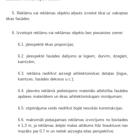
5. Reklāmu vai reklāmas objektu atļauts izvietot tikai uz sakoptas
ēkas fasādes.
6. Izvietojot reklāmu vai reklāmas objektu bez piesaistes zemei:
6.1. jārespektē ēkas proporcijas;
6.2. jārespektē fasādes dalījums ar logiem, durvīm, dzegām,
karnīzēm;
6.3. reklāma nedrīkst aizsegt arhitektoniskas detaļas (logus,
karnīzes, fasādes dekorus u.c.);
6.4. jāievēro reklāmā pielietojamo materiālu atbilstība fasādes
apdares materiāliem un ēkas arhitektoniskajam risinājumam;
6.5. stiprinājuma veids nedrīkst bojāt nesošās konstrukcijas;
6.6. maksimāli pieļaujamais reklāmas izvirzījums no būvlaides
ir 1,3 m, ja reklāmas ārējās malas attālums līdz brauktuvei nav
mazāks par 0,7 m un netiek aizsegta ielas perspektīve;