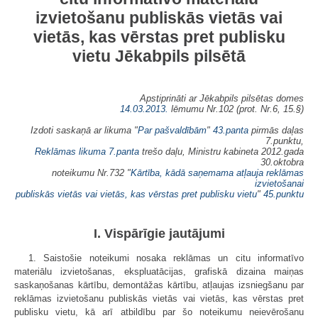
izvietošanu publiskās vietās vai
vietās, kas vērstas pret publisku
vietu Jēkabpils pilsētā
Apstiprināti ar Jēkabpils pilsētas domes
14.03.2013.
lēmumu Nr.102 (prot. Nr.6, 15.§)
Izdoti saskaņā ar likuma "
Par pašvaldībām
"
43.panta
pirmās daļas
7.punktu,
Reklāmas likuma
7.panta
trešo daļu, Ministru kabineta 2012.gada
30.oktobra
noteikumu Nr.732 "
Kārtība, kādā saņemama atļauja reklāmas
izvietošanai
publiskās vietās vai vietās, kas vērstas pret publisku vietu
"
45.punktu
I. Vispārīgie jautājumi
1. Saistošie noteikumi nosaka reklāmas un citu informatīvo
materiālu izvietošanas, ekspluatācijas, grafiskā dizaina maiņas
saskaņošanas kārtību, demontāžas kārtību, atļaujas izsniegšanu par
reklāmas izvietošanu publiskās vietās vai vietās, kas vērstas pret
publisku vietu, kā arī atbildību par šo noteikumu neievērošanu