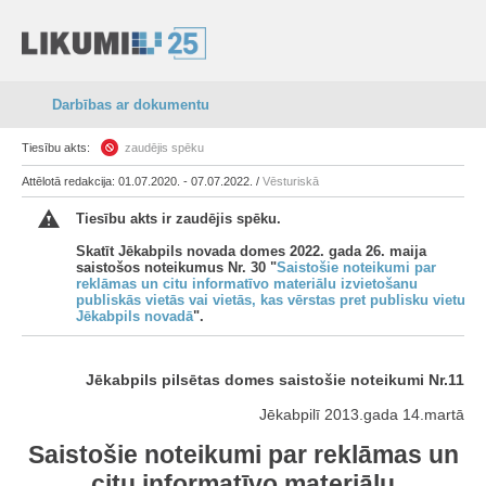
Darbības ar dokumentu
Tiesību akts:
zaudējis spēku
Attēlotā redakcija: 01.07.2020. - 07.07.2022. /
Vēsturiskā
Tiesību akts ir zaudējis spēku.
Skatīt Jēkabpils novada domes 2022. gada 26. maija
saistošos noteikumus Nr. 30 "
Saistošie noteikumi par
reklāmas un citu informatīvo materiālu izvietošanu
publiskās vietās vai vietās, kas vērstas pret publisku vietu
Jēkabpils novadā
".
Jēkabpils pilsētas domes saistošie noteikumi Nr.11
Jēkabpilī 2013.gada 14.martā
Saistošie noteikumi par reklāmas un
citu informatīvo materiālu