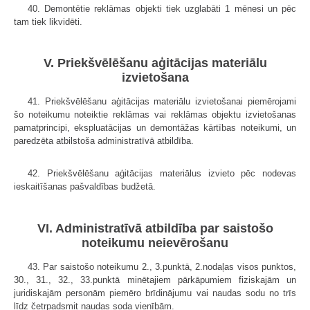
40. Demontētie reklāmas objekti tiek uzglabāti 1 mēnesi un pēc
tam tiek likvidēti.
V. Priekšvēlēšanu aģitācijas materiālu
izvietošana
41. Priekšvēlēšanu aģitācijas materiālu izvietošanai piemērojami
šo noteikumu noteiktie reklāmas vai reklāmas objektu izvietošanas
pamatprincipi, ekspluatācijas un demontāžas kārtības noteikumi, un
paredzēta atbilstoša administratīvā atbildība.
42. Priekšvēlēšanu aģitācijas materiālus izvieto pēc nodevas
ieskaitīšanas pašvaldības budžetā.
VI. Administratīvā atbildība par saistošo
noteikumu neievērošanu
43. Par saistošo noteikumu 2., 3.punktā, 2.nodaļas visos punktos,
30., 31., 32., 33.punktā minētajiem pārkāpumiem fiziskajām un
juridiskajām personām piemēro brīdinājumu vai naudas sodu no trīs
līdz četrpadsmit naudas soda vienībām.