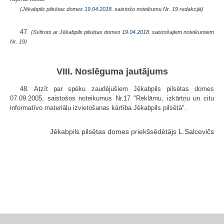
(Jēkabpils pilsētas domes
19.04.2018.
saistošo noteikumu Nr. 19 redakcijā)
47.
(Svītrots ar Jēkabpils pilsētas domes
19.04.2018.
saistošajiem noteikumiem
Nr. 19)
VIII. Noslēguma jautājums
48. Atzīt par spēku zaudējušiem Jēkabpils pilsētas domes
07.09.2005. saistošos noteikumus Nr.17 "Reklāmu, izkārtņu un citu
informatīvo materiālu izvietošanas kārtība Jēkabpils pilsētā".
Jēkabpils pilsētas domes priekšsēdētājs L.Salcevičs