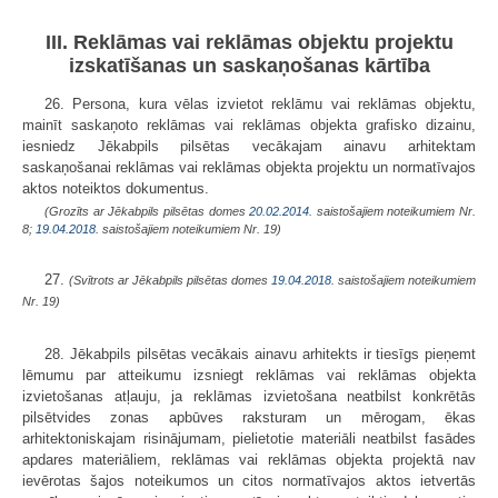
III. Reklāmas vai reklāmas objektu projektu
izskatīšanas un saskaņošanas kārtība
26. Persona, kura vēlas izvietot reklāmu vai reklāmas objektu,
mainīt saskaņoto reklāmas vai reklāmas objekta grafisko dizainu,
iesniedz Jēkabpils pilsētas
vecākajam ainavu arhitektam
saskaņošanai reklāmas vai reklāmas objekta projektu un normatīvajos
aktos noteiktos dokumentus.
(Grozīts ar Jēkabpils pilsētas domes
20.02.2014.
saistošajiem noteikumiem Nr.
8;
19.04.2018.
saistošajiem noteikumiem Nr. 19)
27.
(Svītrots ar Jēkabpils pilsētas domes
19.04.2018.
saistošajiem noteikumiem
Nr. 19)
28. Jēkabpils pilsētas
vecākais ainavu arhitekts
ir tiesīgs pieņemt
lēmumu par atteikumu izsniegt reklāmas vai reklāmas objekta
izvietošanas atļauju, ja reklāmas izvietošana neatbilst konkrētās
pilsētvides zonas apbūves raksturam un mērogam, ēkas
arhitektoniskajam risinājumam, pielietotie materiāli neatbilst fasādes
apdares materiāliem, reklāmas vai reklāmas objekta projektā nav
ievērotas šajos noteikumos un citos normatīvajos aktos ietvertās