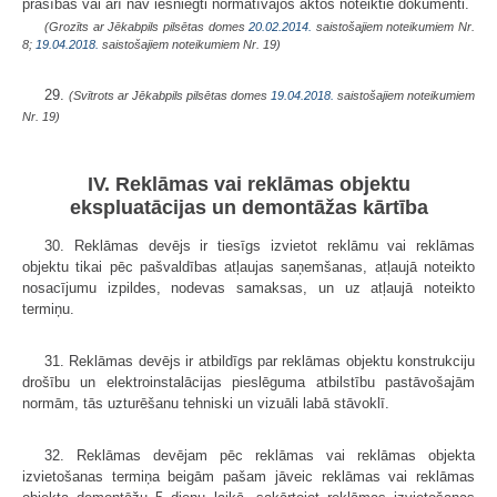
prasības vai arī nav iesniegti normatīvajos aktos noteiktie dokumenti.
(Grozīts ar Jēkabpils pilsētas domes
20.02.2014.
saistošajiem noteikumiem Nr.
8;
19.04.2018.
saistošajiem noteikumiem Nr. 19)
29.
(Svītrots ar Jēkabpils pilsētas domes
19.04.2018.
saistošajiem noteikumiem
Nr. 19)
IV. Reklāmas vai reklāmas objektu
ekspluatācijas un demontāžas kārtība
30. Reklāmas devējs ir tiesīgs izvietot reklāmu vai reklāmas
objektu tikai pēc pašvaldības atļaujas saņemšanas, atļaujā noteikto
nosacījumu izpildes, nodevas samaksas, un uz atļaujā noteikto
termiņu.
31. Reklāmas devējs ir atbildīgs par reklāmas objektu konstrukciju
drošību un elektroinstalācijas pieslēguma atbilstību pastāvošajām
normām, tās uzturēšanu tehniski un vizuāli labā stāvoklī.
32. Reklāmas devējam pēc reklāmas vai reklāmas objekta
izvietošanas termiņa beigām pašam jāveic reklāmas vai reklāmas