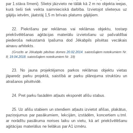
par 1.stāva līmeni). Slietņi jāizvieto ne tālāk kā 2 m no objekta ieejas,
kurā tieši tiek veikta saimnieciskā darbība. Izvietojot slieteņus uz
gājēju ietvēm, jāatstāj 1,5 m brīvais platums gājējiem.
22. Piekrišanu par reklāmas vai reklāmas objektu, tostarp
priekšvēlēšanas aģitācijas materiālu izvietošanu uz pašvaldībai
piederoša nekustamā īpašuma dod Jēkabpils pilsētas
vecākais
ainavu arhitekts
.
(Grozīts ar Jēkabpils pilsētas domes
20.02.2014.
saistošajiem noteikumiem Nr.
8;
19.04.2018.
saistošajiem noteikumiem Nr. 19)
23. No jauna projektējamos parkos reklāmas objektu vietas
jāparedz parku projektā, saistībā ar parku plānojuma struktūru un
atrašanos pilsētvidē.
24. Pret parku fasādēm atļauts eksponēt afišu stabus.
25. Uz afišu stabiem un stendiem atļauts izvietot afišas, plakātus,
paziņojumus par pasākumiem, lekcijām, izstādēm, koncertiem u.tml.
ar norādītu pasākuma norises laiku un vietu, kā arī priekšvēlēšanu
aģitācijas materiālus ne lielākus par A1 izmēru.