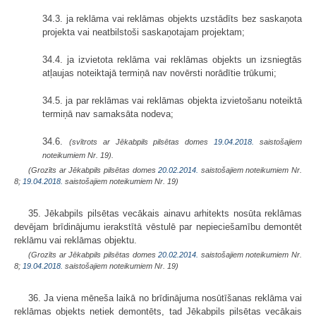
34.3. ja reklāma vai reklāmas objekts uzstādīts bez saskaņota
projekta vai neatbilstoši saskaņotajam projektam;
34.4. ja izvietota reklāma vai reklāmas objekts un izsniegtās
atļaujas noteiktajā termiņā nav novērsti norādītie trūkumi;
34.5. ja par reklāmas vai reklāmas objekta izvietošanu noteiktā
termiņā nav samaksāta nodeva;
34.6.
(svītrots ar Jēkabpils pilsētas domes
19.04.2018.
saistošajiem
noteikumiem Nr. 19).
(Grozīts ar Jēkabpils pilsētas domes
20.02.2014.
saistošajiem noteikumiem Nr.
8;
19.04.2018.
saistošajiem noteikumiem Nr. 19)
35. Jēkabpils pilsētas
vecākais ainavu arhitekts
nosūta reklāmas
devējam brīdinājumu ierakstītā vēstulē par nepieciešamību demontēt
reklāmu vai reklāmas objektu.
(Grozīts ar Jēkabpils pilsētas domes
20.02.2014.
saistošajiem noteikumiem Nr.
8;
19.04.2018.
saistošajiem noteikumiem Nr. 19)
36. Ja viena mēneša laikā no brīdinājuma nosūtīšanas reklāma vai
reklāmas objekts netiek demontēts, tad Jēkabpils pilsētas
vecākais