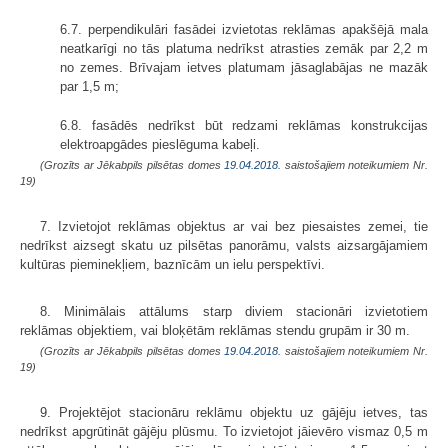
6.7. perpendikulāri fasādei izvietotas reklāmas apakšējā mala
neatkarīgi no tās platuma nedrīkst atrasties zemāk par 2,2 m
no zemes. Brīvajam ietves platumam jāsaglabājas ne mazāk
par 1,5 m;
6.8. fasādēs nedrīkst būt redzami reklāmas konstrukcijas
elektroapgādes pieslēguma kabeļi.
(Grozīts ar Jēkabpils pilsētas domes
19.04.2018.
saistošajiem noteikumiem Nr.
19)
7. Izvietojot reklāmas objektus ar vai bez piesaistes zemei, tie
nedrīkst aizsegt skatu uz pilsētas panorāmu, valsts aizsargājamiem
kultūras pieminekļiem, baznīcām un ielu perspektīvi.
8. Minimālais attālums starp diviem stacionāri izvietotiem
reklāmas objektiem, vai bloķētām reklāmas stendu grupām ir 30 m.
(Grozīts ar Jēkabpils pilsētas domes
19.04.2018.
saistošajiem noteikumiem Nr.
19)
9. Projektējot stacionāru reklāmu objektu uz gājēju ietves, tas
nedrīkst apgrūtināt gājēju plūsmu. To izvietojot jāievēro vismaz 0,5 m