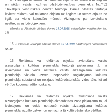
un sētām
valsts nozīmes pilsētbūvniecības pieminekļa Nr.7432
"Jēkabpils vēsturiskais centrs" teritorijā
. Pārējā pilsētas teritorijā
izvietot reklāmu vai reklāmas objektu uz žogiem un sētām atļauts ne
ilgāk par vienu kalendāro mēnesi. Aizliegums par izvietošanu
neattiecas uz būvobjektiem.
(Grozīts ar Jēkabpils pilsētas domes
19.04.2018.
saistošajiem noteikumiem Nr.
19)
15.
(Svītrots ar Jēkabpils pilsētas domes
19.04.2018.
saistošajiem noteikumiem
Nr. 19)
16. Reklāmas vai reklāmas objekta izvietošana valsts
aizsargājama kultūras pieminekļa teritorijā pieļaujama tā, lai
izvietojums un veids netraucē valsts aizsargājama kultūras
pieminekļa vizuālo uztveri, nepārveido saglabājamā kultūras
pieminekļa substanci un neizjauc kultūrvēsturiskās vides tēlu, kā arī
vērtību kopuma radīto noskaņu.
17. Reklāmas vai reklāmas objekta izvietošana valsts
aizsargājama kultūras pieminekļa aizsardzības zonā pieļaujama tā, lai
izvietojums un veids netraucē valsts aizsargājama kultūras
pieminekļa vizuālo uztveri un nemazina tā kultūrvēsturisko vērtību.