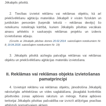
Jēkabpils pilsētā.
2. Tiesības izvietot reklāmu vai reklāmas objektu, kā arī
priekšvēlēšanu aģitāciju materiālus Jēkabpilī ir visām fiziskām un
juridiskām personām (turpmāk tekstā – reklāmas devējs) šo
noteikumu noteiktajā kārtībā, kuriem Jēkabpils pilsētas
vecākais
ainavu arhitekts
ir saskaņojis reklāmas projektu un izdevis
izvietošanas atļauju.
(Grozīts ar Jēkabpils pilsētas domes
20.02.2014.
saistošajiem noteikumiem Nr.
8;
19.04.2018.
saistošajiem noteikumiem Nr. 19)
3. Jēkabpils pilsētā aizliegta patvaļīga reklāmas vai reklāmas
objektu un priekšvēlēšanu aģitācijas materiālu izvietošana.
II. Reklāmas vai reklāmas objekta izvietošanas
pamatprincipi
4. Izvietojot reklāmu vai reklāmas objektu, jānodrošina Jēkabpilij
raksturīgās arhitektūras un vides saglabāšana, jāsaglabā konkrētās
pilsētvides zonas apbūves raksturs un mērogs. Katrai apbūves
teritorijai Jēkabpils pilsētas pašvaldība var izvirzīt atšķirīgas prasības
atbilstoši normatīvajiem aktiem.