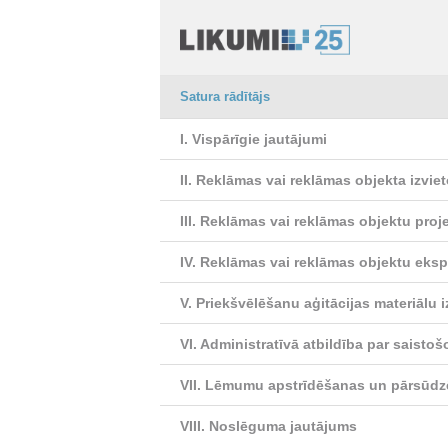
Satura rādītājs
I. Vispārīgie jautājumi
II. Reklāmas vai reklāmas objekta izvi
III. Reklāmas vai reklāmas objektu pro
IV. Reklāmas vai reklāmas objektu eks
V. Priekšvēlēšanu aģitācijas materiālu 
VI. Administratīvā atbildība par saist
VII. Lēmumu apstrīdēšanas un pārsūdz
VIII. Noslēguma jautājums