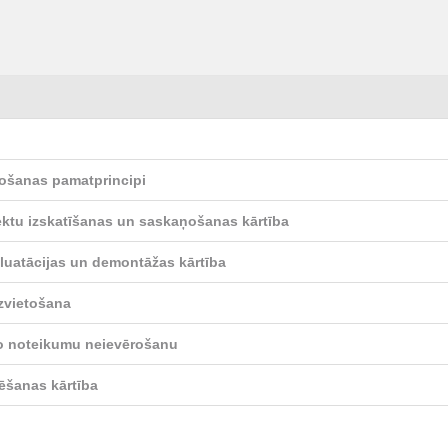
etošanas pamatprincipi
jektu izskatīšanas un saskaņošanas kārtība
pluatācijas un demontāžas kārtība
izvietošana
ošo noteikumu neievērošanu
ēšanas kārtība