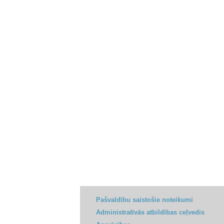
Pašvaldību saistošie noteikumi
Administratīvās atbildības ceļvedis