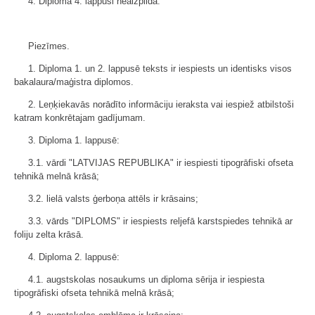
4. Diploma 4. lappusi neaizpilda.
Piezīmes.
1. Diploma 1. un 2. lappusē teksts ir iespiests un identisks visos
bakalaura/maģistra diplomos.
2. Leņķiekavās norādīto informāciju ieraksta vai iespiež atbilstoši
katram konkrētajam gadījumam.
3. Diploma 1. lappusē:
3.1. vārdi "LATVIJAS REPUBLIKA" ir iespiesti tipogrāfiski ofseta
tehnikā melnā krāsā;
3.2. lielā valsts ģerboņa attēls ir krāsains;
3.3. vārds "DIPLOMS" ir iespiests reljefā karstspiedes tehnikā ar
foliju zelta krāsā.
4. Diploma 2. lappusē:
4.1. augstskolas nosaukums un diploma sērija ir iespiesta
tipogrāfiski ofseta tehnikā melnā krāsā;