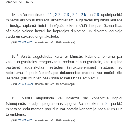
papildinformāciju.
15. Ja šo noteikumu
2.1.
,
2.2.
,
2.3.
,
2.4.
,
2.5.
un
2.6.
apakšpunktā
minētos diplomus izsniedz ārzemniekam, augstākās izglītības iestāde
ir tiesīga diplomā lietot dublējošo tekstu kādā Eiropas Savienības
oficiālajā valodā līdzīgi kā kopīgajos diplomos un diploma ieguvēja
vārdu un uzvārdu oriģinālvalodā.
(MK
26.03.2024.
noteikumu Nr. 189 redakcijā)
1
15.
Valsts augstskola, kurai ar Ministru kabineta lēmumu par
valsts augstskolas reorganizāciju nodota cita augstskola, kas turpina
pastāvēt augstskolas iestādes (struktūrvienības) statusā, šo
noteikumu
2.
punktā minētajos dokumentos papildus var norādīt šīs
iestādes (struktūrvienības) nosaukumu un tās emblēmu.
(MK
26.03.2024.
noteikumu Nr. 189 redakcijā)
2
15.
Valsts augstskola vai koledža par konsorcija kopīgi
īstenojamās studiju programmas apguvi šo noteikumu
2.
punktā
minētajos dokumentos papildus var norādīt konsorcija nosaukumu un
tā emblēmu.
(MK
26.03.2024.
noteikumu Nr. 189 redakcijā)