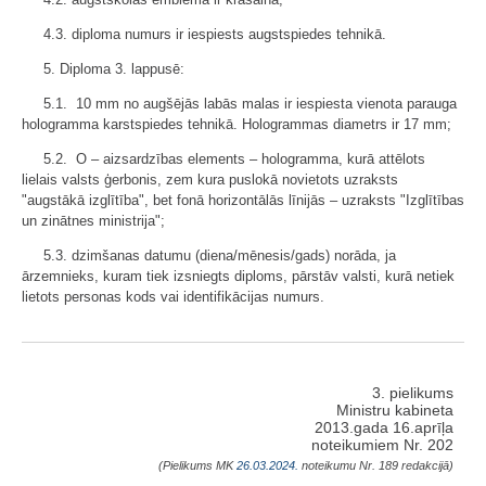
4.3. diploma numurs ir iespiests augstspiedes tehnikā.
5. Diploma 3. lappusē:
5.1. 10 mm no augšējās labās malas ir iespiesta vienota parauga
hologramma karstspiedes tehnikā. Hologrammas diametrs ir 17 mm;
5.2. O – aizsardzības elements – hologramma, kurā attēlots
lielais valsts ģerbonis, zem kura puslokā novietots uzraksts
"augstākā izglītība", bet fonā horizontālās līnijās – uzraksts "Izglītības
un zinātnes ministrija";
5.3. dzimšanas datumu (diena/mēnesis/gads) norāda, ja
ārzemnieks, kuram tiek izsniegts diploms, pārstāv valsti, kurā netiek
lietots personas kods vai identifikācijas numurs.
3. pielikums
Ministru kabineta
2013.gada 16.aprīļa
noteikumiem Nr. 202
(Pielikums MK
26.03.2024.
noteikumu Nr. 189 redakcijā)