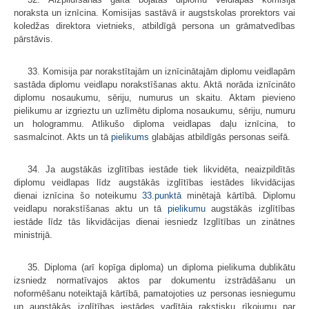
noraksta un iznīcina. Komisijas sastāvā ir augstskolas prorektors vai
koledžas direktora vietnieks, atbildīgā persona un grāmatvedības
pārstāvis.
33. Komisija par norakstītajām un iznīcinātajām diplomu veidlapām
sastāda diplomu veidlapu norakstīšanas aktu. Aktā norāda iznīcināto
diplomu nosaukumu, sēriju, numurus un skaitu. Aktam pievieno
pielikumu ar izgrieztu un uzlīmētu diploma nosaukumu, sēriju, numuru
un hologrammu. Atlikušo diploma veidlapas daļu iznīcina, to
sasmalcinot. Akts un tā
pielikums
glabājas atbildīgās personas seifā.
34. Ja augstākās izglītības iestāde tiek likvidēta, neaizpildītās
diplomu veidlapas līdz augstākās izglītības iestādes likvidācijas
dienai iznīcina šo noteikumu
33.punktā
minētajā kārtībā. Diplomu
veidlapu norakstīšanas aktu un tā
pielikumu
augstākās izglītības
iestāde līdz tās likvidācijas dienai iesniedz Izglītības un zinātnes
ministrijā.
35. Diploma (arī kopīga diploma) un diploma pielikuma dublikātu
izsniedz normatīvajos aktos par dokumentu izstrādāšanu un
noformēšanu noteiktajā kārtībā, pamatojoties uz personas iesniegumu
un augstākās izglītības iestādes vadītāja rakstisku rīkojumu par