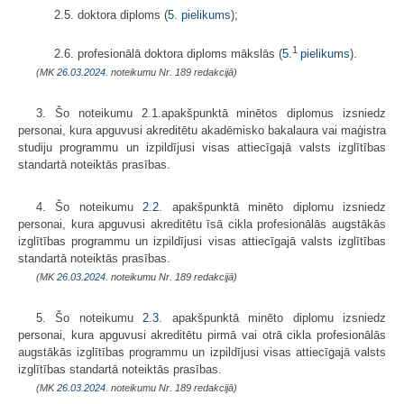
2.5. doktora diploms (
5. pielikums
);
1
2.6. profesionālā doktora diploms mākslās (
5.
pielikums
).
(MK
26.03.2024.
noteikumu Nr. 189 redakcijā)
3. Šo noteikumu 2.1.apakšpunktā minētos diplomus izsniedz
personai, kura apguvusi akreditētu akadēmisko bakalaura vai maģistra
studiju programmu un izpildījusi visas attiecīgajā valsts izglītības
standartā noteiktās prasības.
4. Šo noteikumu
2.2.
apakšpunktā minēto diplomu izsniedz
personai, kura apguvusi akreditētu īsā cikla profesionālās augstākās
izglītības programmu un izpildījusi visas attiecīgajā valsts izglītības
standartā noteiktās prasības.
(MK
26.03.2024.
noteikumu Nr. 189 redakcijā)
5. Šo noteikumu
2.3.
apakšpunktā minēto diplomu izsniedz
personai, kura apguvusi akreditētu pirmā vai otrā cikla profesionālās
augstākās izglītības programmu un izpildījusi visas attiecīgajā valsts
izglītības standartā noteiktās prasības.
(MK
26.03.2024.
noteikumu Nr. 189 redakcijā)