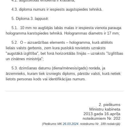
4.2. augstskolas emblēma ir krāsaina;
4.3. diploma numurs ir iespiests augstspiedes tehnikā.
5. Diploma 3. lappusē:
5.1. 10 mm no augšējās labās malas ir iespiesta vienota parauga
hologramma karstspiedes tehnikā. Hologrammas diametrs ir 17 mm;
5.2. O – aizsardzības elements – hologramma, kurā attēlots
lielais valsts ģerbonis, zem kura puslokā novietots uzraksts
"augstākā izglītība", bet fonā horizontālās līnijās – uzraksts "Izglītības
un zinātnes ministrija";
5.3. dzimšanas datumu (diena/mēnesis/gads) norāda, ja
ārzemnieks, kuram tiek izsniegts diploms, pārstāv valsti, kurā netiek
lietots personas kods vai identifikācijas numurs.
2. pielikums
Ministru kabineta
2013.gada 16.aprīļa
noteikumiem Nr. 202
(Pielikums MK
26.03.2024.
noteikumu Nr. 189 redakcijā)