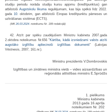
studiju periodu norāda studiju kursu apjomu (kredītpunktus) gan
atbilstoši
Augstskolu likuma
regulējumam, kas bija spēkā līdz 2022.
gada
10.
oktobrim, gan atbilstoši Eiropas kredītpunktu pārneses un
uzkrāšanas sistēmai (ECTS).
(MK
26.03.2024.
noteikumu Nr. 189 redakcijā)
42. Atzīt par spēku zaudējušiem Ministru kabineta 2007.gada
2.oktobra noteikumus Nr.656 "
Kārtība, kādā izsniedzami valsts atzīti
augstāko izglītību apliecinoši izglītības dokumenti
" (Latvijas
Vēstnesis, 2007, 161.nr.).
Ministru prezidents V.Dombrovskis
Izglītības un zinātnes ministra vietā – vides aizsardzības un
reģionālās attīstības ministrs E.Sprūdžs
1. pielikums
Ministru kabineta
2013.gada 16.aprīļa
noteikumiem Nr. 202
(Pielikums MK
26.03.2024.
noteikumu Nr. 189 redakcijā)