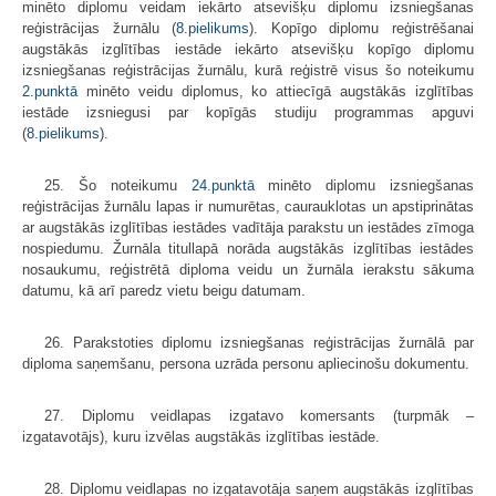
minēto diplomu veidam iekārto atsevišķu diplomu izsniegšanas
reģistrācijas žurnālu (
8.pielikums
). Kopīgo diplomu reģistrēšanai
augstākās izglītības iestāde iekārto atsevišķu kopīgo diplomu
izsniegšanas reģistrācijas žurnālu, kurā reģistrē visus šo noteikumu
2.punktā
minēto veidu diplomus, ko attiecīgā augstākās izglītības
iestāde izsniegusi par kopīgās studiju programmas apguvi
(
8.pielikums
).
25. Šo noteikumu
24.punktā
minēto diplomu izsniegšanas
reģistrācijas žurnālu lapas ir numurētas, caurauklotas un apstiprinātas
ar augstākās izglītības iestādes vadītāja parakstu un iestādes zīmoga
nospiedumu. Žurnāla titullapā norāda augstākās izglītības iestādes
nosaukumu, reģistrētā diploma veidu un žurnāla ierakstu sākuma
datumu, kā arī paredz vietu beigu datumam.
26. Parakstoties diplomu izsniegšanas reģistrācijas žurnālā par
diploma saņemšanu, persona uzrāda personu apliecinošu dokumentu.
27. Diplomu veidlapas izgatavo komersants (turpmāk –
izgatavotājs), kuru izvēlas augstākās izglītības iestāde.
28. Diplomu veidlapas no izgatavotāja saņem augstākās izglītības