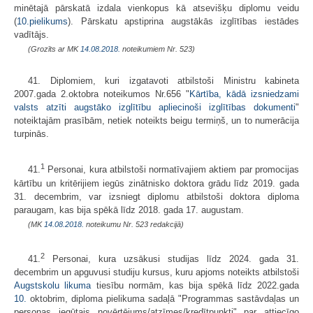
minētajā pārskatā izdala vienkopus kā atsevišķu diplomu veidu
(
10.pielikums
). Pārskatu apstiprina augstākās izglītības iestādes
vadītājs.
(Grozīts ar MK
14.08.2018.
noteikumiem Nr. 523)
41. Diplomiem, kuri izgatavoti atbilstoši Ministru kabineta
2007.gada 2.oktobra noteikumos Nr.656 "
Kārtība, kādā izsniedzami
valsts atzīti augstāko izglītību apliecinoši izglītības dokumenti
"
noteiktajām prasībām, netiek noteikts beigu termiņš, un to numerācija
turpinās.
1
41.
Personai, kura atbilstoši normatīvajiem aktiem par promocijas
kārtību un kritērijiem iegūs zinātnisko doktora grādu līdz 2019. gada
31. decembrim, var izsniegt diplomu atbilstoši doktora diploma
paraugam, kas bija spēkā līdz 2018. gada 17. augustam.
(MK
14.08.2018.
noteikumu Nr. 523 redakcijā)
2
41.
Personai, kura uzsākusi studijas līdz 2024. gada 31.
decembrim un apguvusi studiju kursus, kuru apjoms noteikts atbilstoši
Augstskolu likuma
tiesību normām, kas bija spēkā līdz 2022.gada
10.
oktobrim, diploma pielikuma sadaļā "Programmas sastāvdaļas un
personas iegūtais novērtējums/atzīmes/kredītpunkti" par attiecīgo