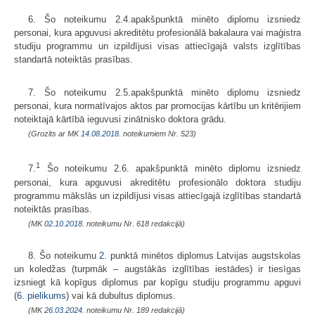
6. Šo noteikumu 2.4.apakšpunktā minēto diplomu izsniedz
personai, kura apguvusi akreditētu profesionālā bakalaura vai maģistra
studiju programmu un izpildījusi visas attiecīgajā valsts izglītības
standartā noteiktās prasības.
7. Šo noteikumu 2.5.apakšpunktā minēto diplomu izsniedz
personai, kura normatīvajos aktos par promocijas kārtību un kritērijiem
noteiktajā kārtībā ieguvusi zinātnisko doktora grādu.
(Grozīts ar MK
14.08.2018.
noteikumiem Nr. 523)
1
7.
Šo noteikumu 2.6. apakšpunktā minēto diplomu izsniedz
personai, kura apguvusi akreditētu profesionālo doktora studiju
programmu mākslās un izpildījusi visas attiecīgajā izglītības standartā
noteiktās prasības.
(MK
02.10.2018.
noteikumu Nr. 618 redakcijā)
8. Šo noteikumu
2.
punktā minētos diplomus Latvijas augstskolas
un koledžas (turpmāk – augstākās izglītības iestādes) ir tiesīgas
izsniegt kā kopīgus diplomus par kopīgu studiju programmu apguvi
(
6. pielikums
) vai kā dubultus diplomus.
(MK
26.03.2024.
noteikumu Nr. 189 redakcijā)