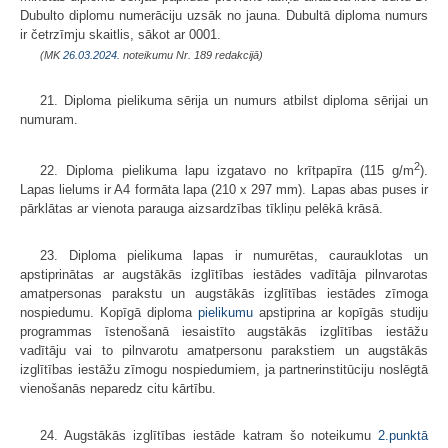
Dubulto diplomu numerāciju uzsāk no jauna. Dubultā diploma numurs
ir četrzīmju skaitlis, sākot ar 0001.
(MK
26.03.2024.
noteikumu Nr. 189 redakcijā)
21. Diploma pielikuma sērija un numurs atbilst diploma sērijai un
numuram.
2
22. Diploma pielikuma lapu izgatavo no krītpapīra (115 g/m
).
Lapas lielums ir A4 formāta lapa (210 х 297 mm). Lapas abas puses ir
pārklātas ar vienota parauga aizsardzības tīkliņu pelēkā krāsā.
23. Diploma pielikuma lapas ir numurētas, caurauklotas un
apstiprinātas ar augstākās izglītības iestādes vadītāja pilnvarotas
amatpersonas parakstu un augstākās izglītības iestādes zīmoga
nospiedumu. Kopīgā diploma
pielikumu
apstiprina ar kopīgās studiju
programmas īstenošanā iesaistīto augstākās izglītības iestāžu
vadītāju vai to pilnvarotu amatpersonu parakstiem un augstākās
izglītības iestāžu zīmogu nospiedumiem, ja partnerinstitūciju noslēgtā
vienošanās neparedz citu kārtību.
24. Augstākās izglītības iestāde katram šo noteikumu
2.punktā