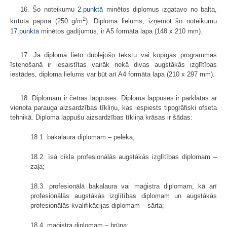
16. Šo noteikumu
2.punktā
minētos diplomus izgatavo no balta,
2
krītota papīra (250 g/m
). Diploma lielums, izņemot šo noteikumu
17.punktā
minētos gadījumus, ir A5 formāta lapa (148 x 210 mm).
17. Ja diplomā lieto dublējošo tekstu vai kopīgās programmas
īstenošanā ir iesaistītas vairāk nekā divas augstākās izglītības
iestādes, diploma lielums var būt arī A4 formāta lapa (210 х 297 mm).
18. Diplomam ir četras lappuses. Diploma lappuses ir pārklātas ar
vienota parauga aizsardzības tīkliņu, kas iespiests tipogrāfiski ofseta
tehnikā. Diploma lappušu aizsardzības tīkliņa krāsas ir šādas:
18.1. bakalaura diplomam – pelēka;
18.2. īsā cikla profesionālās augstākās izglītības diplomam –
zaļa;
18.3. profesionālā bakalaura vai maģistra diplomam, kā arī
profesionālās augstākās izglītības diplomam un augstākās
profesionālās kvalifikācijas diplomam – sārta;
18.4. maģistra diplomam – brūna;