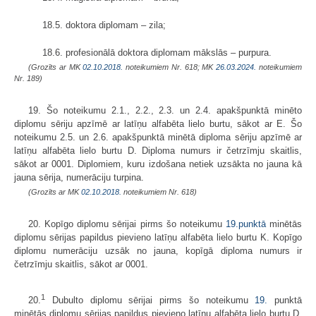
18.5. doktora diplomam – zila;
18.6. profesionālā doktora diplomam mākslās – purpura.
(Grozīts ar MK
02.10.2018.
noteikumiem Nr. 618; MK
26.03.2024.
noteikumiem
Nr. 189)
19. Šo noteikumu 2.1., 2.2., 2.3. un 2.4. apakšpunktā minēto
diplomu sēriju apzīmē ar latīņu alfabēta lielo burtu, sākot ar E. Šo
noteikumu 2.5. un 2.6. apakšpunktā minētā diploma sēriju apzīmē ar
latīņu alfabēta lielo burtu D. Diploma numurs ir četrzīmju skaitlis,
sākot ar 0001. Diplomiem, kuru izdošana netiek uzsākta no jauna kā
jauna sērija, numerāciju turpina.
(Grozīts ar MK
02.10.2018.
noteikumiem Nr. 618)
20. Kopīgo diplomu sērijai pirms šo noteikumu
19.punktā
minētās
diplomu sērijas papildus pievieno latīņu alfabēta lielo burtu K. Kopīgo
diplomu numerāciju uzsāk no jauna, kopīgā diploma numurs ir
četrzīmju skaitlis, sākot ar 0001.
1
20.
Dubulto diplomu sērijai pirms šo noteikumu
19.
punktā
minētās diplomu sērijas papildus pievieno latīņu alfabēta lielo burtu D.