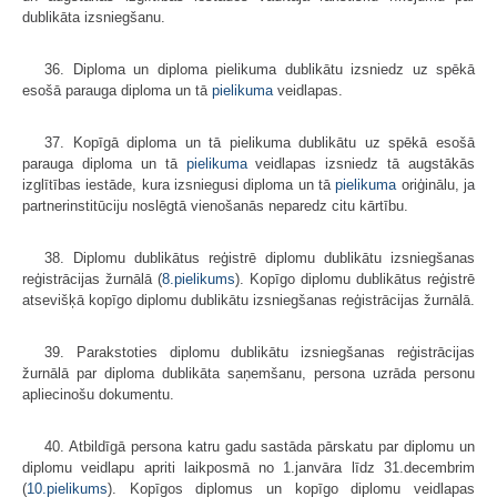
dublikāta izsniegšanu.
36. Diploma un diploma pielikuma dublikātu izsniedz uz spēkā
esošā parauga diploma un tā
pielikuma
veidlapas.
37. Kopīgā diploma un tā pielikuma dublikātu uz spēkā esošā
parauga diploma un tā
pielikuma
veidlapas izsniedz tā augstākās
izglītības iestāde, kura izsniegusi diploma un tā
pielikuma
oriģinālu, ja
partnerinstitūciju noslēgtā vienošanās neparedz citu kārtību.
38. Diplomu dublikātus reģistrē diplomu dublikātu izsniegšanas
reģistrācijas žurnālā (
8.pielikums
). Kopīgo diplomu dublikātus reģistrē
atsevišķā kopīgo diplomu dublikātu izsniegšanas reģistrācijas žurnālā.
39. Parakstoties diplomu dublikātu izsniegšanas reģistrācijas
žurnālā par diploma dublikāta saņemšanu, persona uzrāda personu
apliecinošu dokumentu.
40. Atbildīgā persona katru gadu sastāda pārskatu par diplomu un
diplomu veidlapu apriti laikposmā no 1.janvāra līdz 31.decembrim
(
10.pielikums
). Kopīgos diplomus un kopīgo diplomu veidlapas