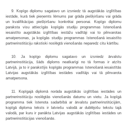
9. Kopīgo diplomu sagatavo un izsniedz tā augstākās izglītības
iestāde, kurā tiek pieņemts lēmums par grāda piešķiršanu vai grāda
un kvalifikācijas piešķiršanu konkrētai personai. Kopīgo diplomu
paraksta visu attiecīgās kopīgās studiju programmas īstenošanā
iesaistīto augstākās izglītības iestāžu vadītāji vai to pilnvarotas
amatpersonas, ja kopīgās studiju programmas īstenošanā iesaistīto
partnerinstitūciju rakstiski noslēgtā vienošanās neparedz citu kārtību.
10. Ja kopīgo diplomu sagatavo un izsniedz ārvalstu
partnerinstitūcija, šāds diploms neatkarīgi no tā formas ir atzīts
Latvijā, ja to ir parakstījis kopīgās programmas īstenošanā iesaistītās
Latvijas augstākās izglītības iestādes vadītājs vai tā pilnvarota
amatpersona.
11. Kopīgajā diplomā norāda augstākās izglītības iestādes un
partnerinstitūciju noslēgtās vienošanās datumu un vietu. Ja kopīgā
programma tiek īstenota sadarbībā ar ārvalstu partnerinstitūcijām,
kopīgā diploma teksts ir latviešu valodā ar dublējošu tekstu tajā
valodā, par kuru ir panākta Latvijas augstākās izglītības iestādes un
partnerinstitūcijas vienošanās.