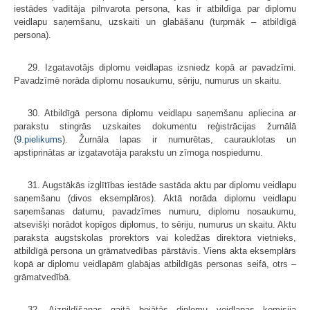
iestādes vadītāja pilnvarota persona, kas ir atbildīga par diplomu
veidlapu saņemšanu, uzskaiti un glabāšanu (turpmāk – atbildīgā
persona).
29. Izgatavotājs diplomu veidlapas izsniedz kopā ar pavadzīmi.
Pavadzīmē norāda diplomu nosaukumu, sēriju, numurus un skaitu.
30. Atbildīgā persona diplomu veidlapu saņemšanu apliecina ar
parakstu stingrās uzskaites dokumentu reģistrācijas žurnālā
(
9.pielikums
). Žurnāla lapas ir numurētas, caurauklotas un
apstiprinātas ar izgatavotāja parakstu un zīmoga nospiedumu.
31. Augstākās izglītības iestāde sastāda aktu par diplomu veidlapu
saņemšanu (divos eksemplāros). Aktā norāda diplomu veidlapu
saņemšanas datumu, pavadzīmes numuru, diplomu nosaukumu,
atsevišķi norādot kopīgos diplomus, to sēriju, numurus un skaitu. Aktu
paraksta augstskolas prorektors vai koledžas direktora vietnieks,
atbildīgā persona un grāmatvedības pārstāvis. Viens akta eksemplārs
kopā ar diplomu veidlapām glabājas atbildīgās personas seifā, otrs –
grāmatvedībā.
32. Aizpildīšanas gaitā bojātās diplomu veidlapas komisija