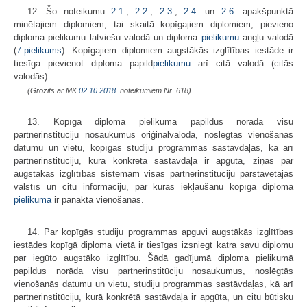
12. Šo noteikumu
2.1
.,
2.2
.,
2.3
.,
2.4
. un
2.6
. apakšpunktā
minētajiem diplomiem, tai skaitā kopīgajiem diplomiem, pievieno
diploma pielikumu latviešu valodā un diploma
pielikumu
angļu valodā
(
7.pielikums
). Kopīgajiem diplomiem augstākās izglītības iestāde ir
tiesīga pievienot diploma papild
pielikumu
arī citā valodā (citās
valodās).
(Grozīts ar MK
02.10.2018.
noteikumiem Nr. 618)
13. Kopīgā diploma pielikumā papildus norāda visu
partnerinstitūciju nosaukumus oriģinālvalodā, noslēgtās vienošanās
datumu un vietu, kopīgās studiju programmas sastāvdaļas, kā arī
partnerinstitūciju, kurā konkrētā sastāvdaļa ir apgūta, ziņas par
augstākās izglītības sistēmām visās partnerinstitūciju pārstāvētajās
valstīs un citu informāciju, par kuras iekļaušanu kopīgā diploma
pielikumā
ir panākta vienošanās.
14. Par kopīgās studiju programmas apguvi augstākās izglītības
iestādes kopīgā diploma vietā ir tiesīgas izsniegt katra savu diplomu
par iegūto augstāko izglītību. Šādā gadījumā diploma pielikumā
papildus norāda visu partnerinstitūciju nosaukumus, noslēgtās
vienošanās datumu un vietu, studiju programmas sastāvdaļas, kā arī
partnerinstitūciju, kurā konkrētā sastāvdaļa ir apgūta, un citu būtisku