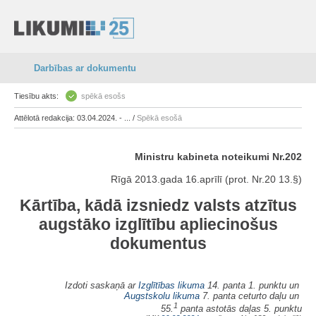
Darbības ar dokumentu
Tiesību akts:
spēkā esošs
Attēlotā redakcija: 03.04.2024. - ... /
Spēkā esošā
Ministru kabineta noteikumi Nr.202
Rīgā 2013.gada 16.aprīlī (prot. Nr.20 13.§)
Kārtība, kādā izsniedz valsts atzītus
augstāko izglītību apliecinošus
dokumentus
Izdoti saskaņā ar
Izglītības likuma
14. panta 1. punktu un
Augstskolu likuma
7. panta ceturto daļu un
1
55.
panta astotās daļas 5. punktu