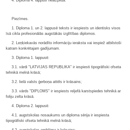
4. Diploma 4. lappusi neaizpilda.
Piezīmes.
1. Diploma 1. un 2. lappusē teksts ir iespiests un identisks visos
īsā cikla profesionālās augstākās izglītības diplomos.
2. Leņķiekavās norādīto informāciju ieraksta vai iespiež atbilstoši
katram konkrētajam gadījumam.
3. Diploma 1. lappusē:
3.1. vārdi "LATVIJAS REPUBLIKA" ir iespiesti tipogrāfiski ofseta
tehnikā melnā krāsā;
3.2. lielā valsts ģerboņa attēls ir krāsains;
3.3. vārds "DIPLOMS" ir iespiests reljefā karstspiedes tehnikā ar
foliju zelta krāsā.
4. Diploma 2. lappusē:
4.1. augstskolas nosaukums un diploma sērija ir iespiesta
tipogrāfiski ofseta tehnikā melnā krāsā;
4.2. augstskolas emblēma ir krāsaina;