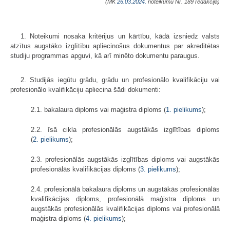
(MK
26.03.2024.
noteikumu Nr. 189 redakcijā)
1. Noteikumi nosaka kritērijus un kārtību, kādā izsniedz valsts
atzītus augstāko izglītību apliecinošus dokumentus par akreditētas
studiju programmas apguvi, kā arī minēto dokumentu paraugus.
2. Studijās iegūtu grādu, grādu un profesionālo kvalifikāciju vai
profesionālo kvalifikāciju apliecina šādi dokumenti:
2.1. bakalaura diploms vai maģistra diploms (
1. pielikums
);
2.2. īsā cikla profesionālās augstākās izglītības diploms
(
2. pielikums
);
2.3. profesionālās augstākās izglītības diploms vai augstākās
profesionālās kvalifikācijas diploms (
3. pielikums
);
2.4. profesionālā bakalaura diploms un augstākās profesionālās
kvalifikācijas diploms, profesionālā maģistra diploms un
augstākās profesionālās kvalifikācijas diploms vai profesionālā
maģistra diploms (
4. pielikums
);