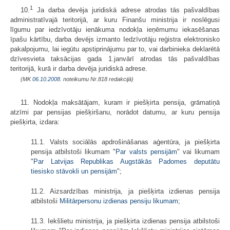
1
10.
Ja darba devēja juridiskā adrese atrodas tās pašvaldības
administratīvajā teritorijā, ar kuru Finanšu ministrija ir noslēgusi
līgumu par iedzīvotāju ienākuma nodokļa ieņēmumu iekasēšanas
īpašu kārtību, darba devējs izmanto Iedzīvotāju reģistra elektronisko
pakalpojumu, lai iegūtu apstiprinājumu par to, vai darbinieka deklarētā
dzīvesvieta taksācijas gada 1.janvārī atrodas tās pašvaldības
teritorijā, kurā ir darba devēja juridiskā adrese.
(MK
06.10.2008.
noteikumu Nr.818 redakcijā)
11. Nodokļa maksātājam, kuram ir piešķirta pensija, grāmatiņā
atzīmi par pensijas piešķiršanu, norādot datumu, ar kuru pensija
piešķirta, izdara:
11.1. Valsts sociālās apdrošināšanas aģentūra, ja piešķirta
pensija atbilstoši likumam "
Par valsts pensijām
" vai likumam
"
Par Latvijas Republikas Augstākās Padomes deputātu
tiesisko stāvokli un pensijām
";
11.2. Aizsardzības ministrija, ja piešķirta izdienas pensija
atbilstoši
Militārpersonu izdienas pensiju likumam
;
11.3. Iekšlietu ministrija, ja piešķirta izdienas pensija atbilstoši