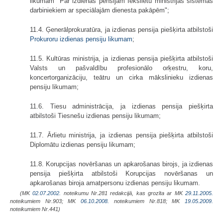
likumam "Par izdienas pensijām Iekšlietu ministrijas sistēmas
darbiniekiem ar speciālajām dienesta pakāpēm";
11.4. Ģenerālprokuratūra, ja izdienas pensija piešķirta atbilstoši
Prokuroru izdienas pensiju likumam
;
11.5. Kultūras ministrija, ja izdienas pensija piešķirta atbilstoši
Valsts un pašvaldību profesionālo orķestru, koru,
koncertorganizāciju, teātru un cirka mākslinieku izdienas
pensiju likumam;
11.6. Tiesu administrācija, ja izdienas pensija piešķirta
atbilstoši Tiesnešu izdienas pensiju likumam;
11.7. Ārlietu ministrija, ja izdienas pensija piešķirta atbilstoši
Diplomātu izdienas pensiju likumam;
11.8. Korupcijas novēršanas un apkarošanas birojs, ja izdienas
pensija piešķirta atbilstoši Korupcijas novēršanas un
apkarošanas biroja amatpersonu izdienas pensiju likumam.
(MK
02.07.2002.
noteikumu Nr.281 redakcijā, kas grozīta ar MK
29.11.2005.
noteikumiem Nr.903; MK
06.10.2008.
noteikumiem Nr.818; MK
19.05.2009.
noteikumiem Nr.441)