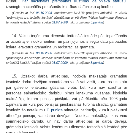
likumu "
Par nacionālās pretošanās kustības dalībnieka statusu
"
izsniegto nacionālās pretošanās kustības dalībnieka apliecību.
(Grozīts ar MK
06.10.2008.
noteikumiem Nr.818; grozījumi attiecībā uz vārdu
“grāmatiņas izsniedzēja iestāde” aizstāšanu ar vārdiem “Valsts ieņēmumu dienesta
teritoriālā iestāde” stājas spēkā
01.07.2009.
, sk. grozījumu
3.punktu
)
14. Valsts ieņēmumu dienesta teritoriālā iestāde pēc iepazīšanās
ar uzrādītajiem dokumentiem un paziņojumos sniegto datu pārbaudes
izdara ierakstus grāmatiņā un reģistrācijas grāmatā.
(Grozīts ar MK
06.10.2008.
noteikumiem Nr.818; grozījumi attiecībā uz vārdu
“grāmatiņas izsniedzēja iestāde” aizstāšanu ar vārdiem “Valsts ieņēmumu dienesta
teritoriālā iestāde” stājas spēkā
01.07.2009.
, sk. grozījumu
3.punktu
)
15. Uzsākot darba attiecības, nodokļa maksātājs grāmatiņu
iesniedz darba devējam pamatdarba vietā vai vietā, kuru tas uzskata
par galveno ienākuma gūšanas vietu, bet kura nav saistīta ar
personas saimniecisko darbību, pirms ienākuma gūšanas. Nodokļa
maksātājs, kuram pensija piešķirta vai pārrēķināta pēc 1996.gada
1.janvāra un kurš pēc pensijas piešķiršanas turpina strādāt, grāmatiņu
iesniedz šo noteikumu
11.punktā
minētajā institūcijā, kura ir piešķīrusi
attiecīgo pensiju, vai darba devējam. Nodokļa maksātājs, kas veic
saimniecisko darbību un nav darba attiecībās ar darba devēju,
grāmatiņu iesniedz Valsts ieņēmumu dienesta teritoriālajā iestādē pēc
savas dzīvesvietas.