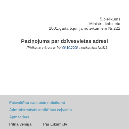
5.pielikums
Ministru kabineta
2001.gada 5.jūnija noteikumiem Nr.222
Paziņojums par dzīvesvietas adresi
(Pielikums svītrots ar MK
06.10.2008.
noteikumiem Nr.818)
Pašvaldību saistošie noteikumi
Administratīvās atbildības ceļvedis
Apmācības
Pilnā versija
Par Likumi.lv