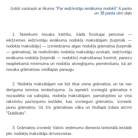
Izdoti saskaņā ar likuma "
Par iedzīvotāju ienākuma nodokli
"
6.pantu
un
38.panta
otro daļu
1. Noteikumi nosaka kārtību, kādā fiziskajai personai —
iekšzemes iedzīvotāju ienākuma nodokļa maksātājam (turpmāk —
nodokļa maksātājs) — izsniedzama algas nodokļa grāmatiņa (turpmāk
— grāmatiņa), lai nodrošinātu nodokļa maksātāju uzskaiti, iedzīvotāju
ienākuma nodokļa (turpmāk — nodoklis) maksāšanas kontroli, pareizu
neapliekamā minimuma un nodokļa atvieglojumu piemērošanu, kā arī
nosaka grāmatiņas veidlapas paraugu.
2. Nodokļa maksātājam var būt tikai viena grāmatiņa, un tai nav
derīguma termiņa ierobežojuma. Ja iepriekš izsniegtā grāmatiņa ir
nozaudēta vai sabojāta, nodokļa maksātājam, pamatojoties uz viņa
rakstisku paziņojumu iestādei, kas izsniegusi grāmatiņu, izsniedz
jaunu grāmatiņu. Uz šīs grāmatiņas vāka un titullapā izdara atzīmi
"Dublikāts".
3. Grāmatiņu izsniedz Valsts ieņēmumu dienesta teritoriālā iestāde
pēc nodokļa maksātāja dzīvesvietas.