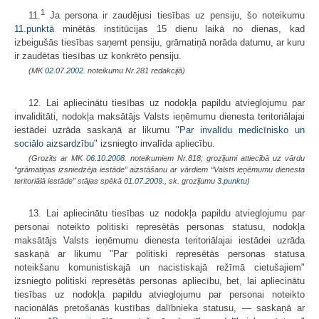
1
11.
Ja persona ir zaudējusi tiesības uz pensiju, šo noteikumu
11.punktā
minētās institūcijas 15 dienu laikā no dienas, kad
izbeigušās tiesības saņemt pensiju, grāmatiņā norāda datumu, ar kuru
ir zaudētas tiesības uz konkrēto pensiju.
(MK
02.07.2002.
noteikumu Nr.281 redakcijā)
12. Lai apliecinātu tiesības uz nodokļa papildu atvieglojumu par
invaliditāti, nodokļa maksātājs Valsts ieņēmumu dienesta teritoriālajai
iestādei uzrāda saskaņā ar likumu "
Par invalīdu medicīnisko un
sociālo aizsardzību
" izsniegto invalīda apliecību.
(Grozīts ar MK
06.10.2008.
noteikumiem Nr.818; grozījumi attiecībā uz vārdu
“grāmatiņas izsniedzēja iestāde” aizstāšanu ar vārdiem “Valsts ieņēmumu dienesta
teritoriālā iestāde” stājas spēkā
01.07.2009.
, sk. grozījumu
3.punktu
)
13. Lai apliecinātu tiesības uz nodokļa papildu atvieglojumu par
personai noteikto politiski represētās personas statusu, nodokļa
maksātājs Valsts ieņēmumu dienesta teritoriālajai iestādei uzrāda
saskaņā ar likumu "Par politiski represētās personas statusa
noteikšanu komunistiskajā un nacistiskajā režīmā cietušajiem"
izsniegto politiski represētās personas apliecību, bet, lai apliecinātu
tiesības uz nodokļa papildu atvieglojumu par personai noteikto
nacionālās pretošanās kustības dalībnieka statusu, — saskaņā ar