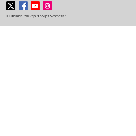
© Oficiālais izdevējs "Latvijas Vēstnesis"