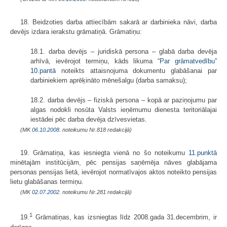
18. Beidzoties darba attiecībām sakarā ar darbinieka nāvi, darba
devējs izdara ierakstu grāmatiņā. Grāmatiņu:
18.1. darba devējs – juridiskā persona – glabā darba devēja
arhīvā, ievērojot termiņu, kāds likuma “
Par grāmatvedību
”
10.pantā
noteikts attaisnojuma dokumentu glabāšanai par
darbiniekiem aprēķināto mēnešalgu (darba samaksu);
18.2. darba devējs – fiziskā persona – kopā ar paziņojumu par
algas nodokli nosūta Valsts ieņēmumu dienesta teritoriālajai
iestādei pēc darba devēja dzīvesvietas.
(MK
06.10.2008.
noteikumu Nr.818 redakcijā)
19. Grāmatiņa, kas iesniegta vienā no šo noteikumu
11.punktā
minētajām institūcijām, pēc pensijas saņēmēja nāves glabājama
personas pensijas lietā, ievērojot normatīvajos aktos noteikto pensijas
lietu glabāšanas termiņu.
(MK
02.07.2002.
noteikumu Nr.281 redakcijā)
1
19.
Grāmatiņas, kas izsniegtas līdz 2008.gada 31.decembrim, ir