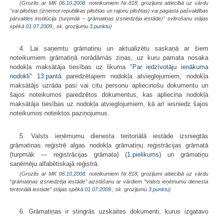
(Grozīts ar MK
06.10.2008.
noteikumiem Nr.818; grozījumi attiecībā uz vārdu
"vai pilsētas (izņemot republikas pilsētas un rajonu pilsētas) vai pagasta pašvaldības
pārvaldes institūcija (turpmāk – grāmatiņas izsniedzēja iestāde)" svītrošanu stājas
spēkā
01.07.2009.
, sk. grozījumu
3.punktu
)
4. Lai saņemtu grāmatiņu un aktualizētu saskaņā ar šiem
noteikumiem grāmatiņā norādāmās ziņas, uz kuru pamata nosaka
nodokļa maksātāja tiesības uz likuma "
Par iedzīvotāju ienākuma
nodokli
"
13.pantā
paredzētajiem nodokļa atvieglojumiem, nodokļa
maksātājs uzrāda pasi vai citu personu apliecinošu dokumentu un
šajos noteikumos paredzētos dokumentus, kas apliecina nodokļa
maksātāja tiesības uz nodokļa atvieglojumiem, kā arī iesniedz šajos
noteikumos noteiktos paziņojumus.
5. Valsts ieņēmumu dienesta teritoriālā iestāde izsniegtās
grāmatiņas reģistrē algas nodokļa grāmatiņu reģistrācijas grāmatā
(turpmāk — reģistrācijas grāmata) (
1.pielikums
) un grāmatiņu
saņēmēju alfabētiskajā reģistrā.
(Grozīts ar MK
06.10.2008.
noteikumiem Nr.818; grozījumi attiecībā uz vārdu
“grāmatiņas izsniedzēja iestāde” aizstāšanu ar vārdiem “Valsts ieņēmumu dienesta
teritoriālā iestāde” stājas spēkā
01.07.2009.
, sk. grozījumu
3.punktu
)
6. Grāmatiņas ir stingrās uzskaites dokumenti, kurus izgatavo