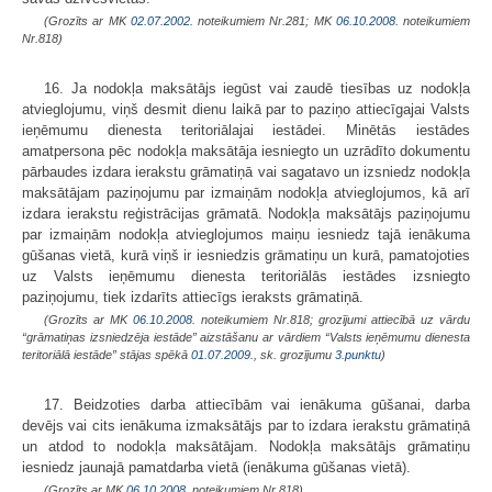
(Grozīts ar MK
02.07.2002.
noteikumiem Nr.281; MK
06.10.2008.
noteikumiem
Nr.818)
16. Ja nodokļa maksātājs iegūst vai zaudē tiesības uz nodokļa
atvieglojumu, viņš desmit dienu laikā par to paziņo attiecīgajai Valsts
ieņēmumu dienesta teritoriālajai iestādei. Minētās iestādes
amatpersona pēc nodokļa maksātāja iesniegto un uzrādīto dokumentu
pārbaudes izdara ierakstu grāmatiņā vai sagatavo un izsniedz nodokļa
maksātājam paziņojumu par izmaiņām nodokļa atvieglojumos, kā arī
izdara ierakstu reģistrācijas grāmatā. Nodokļa maksātājs paziņojumu
par izmaiņām nodokļa atvieglojumos maiņu iesniedz tajā ienākuma
gūšanas vietā, kurā viņš ir iesniedzis grāmatiņu un kurā, pamatojoties
uz Valsts ieņēmumu dienesta teritoriālās iestādes izsniegto
paziņojumu, tiek izdarīts attiecīgs ieraksts grāmatiņā.
(Grozīts ar MK
06.10.2008.
noteikumiem Nr.818; grozījumi attiecībā uz vārdu
“grāmatiņas izsniedzēja iestāde” aizstāšanu ar vārdiem “Valsts ieņēmumu dienesta
teritoriālā iestāde” stājas spēkā
01.07.2009.
, sk. grozījumu
3.punktu
)
17. Beidzoties darba attiecībām vai ienākuma gūšanai, darba
devējs vai cits ienākuma izmaksātājs par to izdara ierakstu grāmatiņā
un atdod to nodokļa maksātājam. Nodokļa maksātājs grāmatiņu
iesniedz jaunajā pamatdarba vietā (ienākuma gūšanas vietā).
(Grozīts ar MK
06.10.2008.
noteikumiem Nr.818)