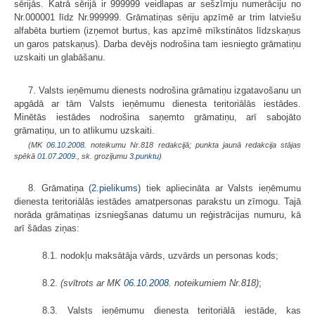
sērijās. Katrā sērijā ir 999999 veidlapas ar sešzīmju numerāciju no
Nr.000001 līdz Nr.999999. Grāmatiņas sēriju apzīmē ar trim latviešu
alfabēta burtiem (izņemot burtus, kas apzīmē mīkstinātos līdzskaņus
un garos patskaņus). Darba devējs nodrošina tam iesniegto grāmatiņu
uzskaiti un glabāšanu.
7. Valsts ieņēmumu dienests nodrošina grāmatiņu izgatavošanu un
apgādā ar tām Valsts ieņēmumu dienesta teritoriālās iestādes.
Minētās iestādes nodrošina saņemto grāmatiņu, arī sabojāto
grāmatiņu, un to atlikumu uzskaiti.
(MK
06.10.2008.
noteikumu Nr.818 redakcijā; punkta jaunā redakcija stājas
spēkā
01.07.2009.
, sk. grozījumu
3.punktu
)
8. Grāmatiņa (
2.pielikums
) tiek apliecināta ar Valsts ieņēmumu
dienesta teritoriālās iestādes amatpersonas parakstu un zīmogu. Tajā
norāda grāmatiņas izsniegšanas datumu un reģistrācijas numuru, kā
arī šādas ziņas:
8.1. nodokļu maksātāja vārds, uzvārds un personas kods;
8.2.
(svītrots ar MK
06.10.2008.
noteikumiem Nr.818)
;
8.3. Valsts ieņēmumu dienesta teritoriālā iestāde, kas