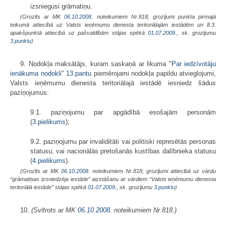
izsniegusi grāmatiņu.
(Grozīts ar MK
06.10.2008.
noteikumiem Nr.818; grozījumi punkta pirmajā
teikumā attiecībā uz Valsts ieņēmumu dienesta teritoriālajām iestādēm un 8.3.
apakšpunktā attiecībā uz pašvaldībām stājas spēkā
01.07.2009.
, sk. grozījumu
3.punktu
)
9. Nodokļa maksātājs, kuram saskaņā ar likuma "
Par iedzīvotāju
ienākuma nodokli
"
13.pantu
piemērojami nodokļa papildu atvieglojumi,
Valsts ieņēmumu dienesta teritoriālajā iestādē iesniedz šādus
paziņojumus:
9.1. paziņojumu par apgādībā esošajām personām
(
3.pielikums
);
9.2. paziņojumu par invaliditāti vai politiski represētās personas
statusu, vai nacionālās pretošanās kustības dalībnieka statusu
(
4.pielikums
).
(Grozīts ar MK
06.10.2008.
noteikumiem Nr.818; grozījumi attiecībā uz vārdu
“grāmatiņas izsniedzēja iestāde” aizstāšanu ar vārdiem “Valsts ieņēmumu dienesta
teritoriālā iestāde” stājas spēkā
01.07.2009.
, sk. grozījumu
3.punktu
)
10.
(Svītrots ar MK
06.10.2008.
noteikumiem Nr.818.)