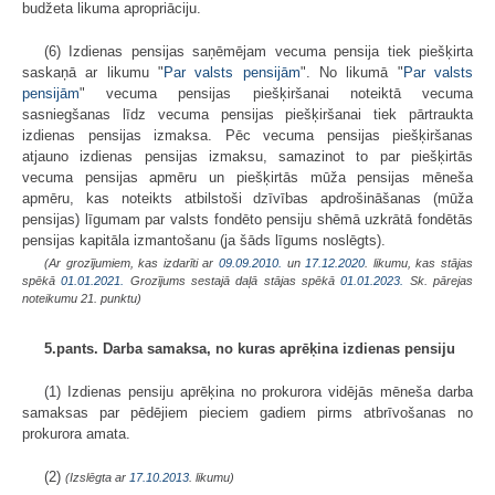
budžeta likuma apropriāciju.
(6) Izdienas pensijas saņēmējam vecuma pensija tiek piešķirta
saskaņā ar likumu "
Par valsts pensijām
". No likumā "
Par valsts
pensijām
" vecuma pensijas piešķiršanai noteiktā vecuma
sasniegšanas līdz vecuma pensijas piešķiršanai tiek pārtraukta
izdienas pensijas izmaksa. Pēc vecuma pensijas piešķiršanas
atjauno izdienas pensijas izmaksu, samazinot to par piešķirtās
vecuma pensijas apmēru un piešķirtās mūža pensijas mēneša
apmēru, kas noteikts atbilstoši dzīvības apdrošināšanas (mūža
pensijas) līgumam par valsts fondēto pensiju shēmā uzkrātā fondētās
pensijas kapitāla izmantošanu (ja šāds līgums noslēgts).
(Ar grozījumiem, kas izdarīti ar
09.09.2010.
un
17.12.2020
. likumu, kas stājas
spēkā
01.01.2021.
Grozījums sestajā daļā stājas spēkā
01.01.2023.
Sk. pārejas
noteikumu 21. punktu)
5.pants. Darba samaksa, no kuras aprēķina izdienas pensiju
(1) Izdienas pensiju aprēķina no prokurora vidējās mēneša darba
samaksas par pēdējiem pieciem gadiem pirms atbrīvošanas no
prokurora amata.
(2)
(Izslēgta ar
17.10.2013
. likumu)