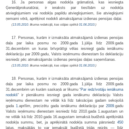
16. Ja personas algas nodokļa grāmatiņā, kas iesniegta
Ģenerālprokuratūrai, ir ieraksts par tiesībām uz nodokļa
atvieglojumiem vai nodokļa papildu atvieglojumiem, šie atvieglojumi
ņemami vērā, aprēķinot nodokli atmaksājamai izdienas pensijas daļai.
(
13.05.2010
. likuma redakcijā, kas stājas spēkā
01.06.2010.
)
17. Personas, kurām ir izmaksāta atmaksājamā izdienas pensijas
daļa par laika posmu no 2009.gada 1.jūlija līdz 2009.gada
31.decembrim un kuras brīvprātīgi vēlas iesniegt gada ienākumu
deklarāciju par 2009.gadu, Valsts ieņēmumu dienestam šo deklarāciju
iesniedz pēc atmaksājamās izdienas pensijas daļas saņemšanas.
(
13.05.2010
. likuma redakcijā, kas stājas spēkā
01.06.2010.
)
18. Personas, kurām ir izmaksāta atmaksājamā izdienas pensijas
daļa par laika posmu no 2009.gada 1.jūlija līdz 2009.gada
31.decembrim un kurām saskaņā ar likumu “
Par iedzīvotāju ienākuma
nodokli
” ir pienākums iesniegt gada ienākumu deklarāciju Valsts
ieņēmumu dienestam ne vēlāk kā līdz taksācijas gadam sekojošā
gada
1.
aprīlim, precizētu gada ienākumu deklarāciju par
2009.
gadu
Valsts ieņēmumu dienestam iesniedz līdz 2010.gada 1.augustam un
ne vēlāk kā līdz 2010.gada 16.augustam iemaksā budžetā aprēķinātā
nodokļa summu, bet, ja aprēķinātā nodokļa summa pārsniedz
450
latus, maksātājs to var iemaksāt budžetā trijās reizēs — līdz