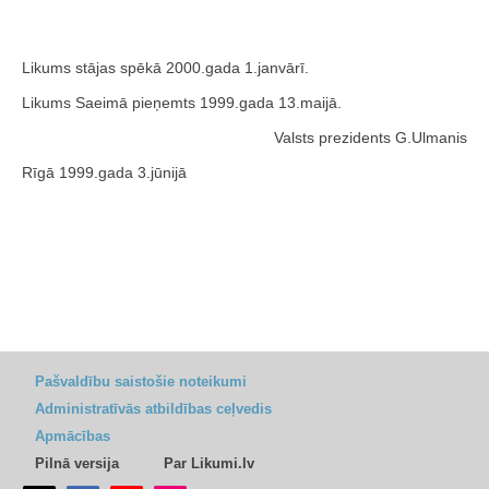
Likums stājas spēkā 2000.gada 1.janvārī.
Likums Saeimā pieņemts 1999.gada 13.maijā.
Valsts prezidents G.Ulmanis
Rīgā 1999.gada 3.jūnijā
Pašvaldību saistošie noteikumi
Administratīvās atbildības ceļvedis
Apmācības
Pilnā versija
Par Likumi.lv