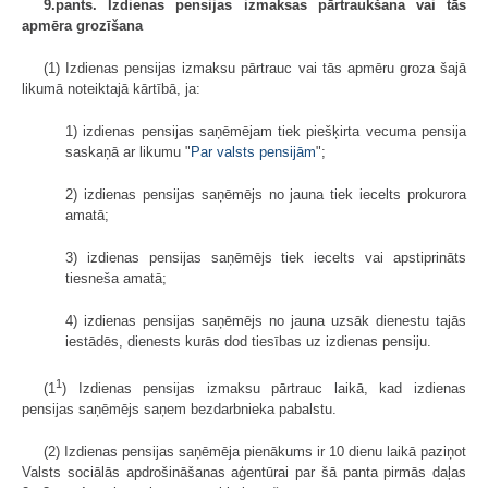
9.pants. Izdienas pensijas izmaksas pārtraukšana vai tās
apmēra grozīšana
(1) Izdienas pensijas izmaksu pārtrauc vai tās apmēru groza šajā
likumā noteiktajā kārtībā, ja:
1) izdienas pensijas saņēmējam tiek piešķirta vecuma pensija
saskaņā ar likumu "
Par valsts pensijām
";
2) izdienas pensijas saņēmējs no jauna tiek iecelts prokurora
amatā;
3) izdienas pensijas saņēmējs tiek iecelts vai apstiprināts
tiesneša amatā;
4) izdienas pensijas saņēmējs no jauna uzsāk dienestu tajās
iestādēs, dienests kurās dod tiesības uz izdienas pensiju.
1
(1
) Izdienas pensijas izmaksu pārtrauc laikā, kad izdienas
pensijas saņēmējs saņem bezdarbnieka pabalstu.
(2) Izdienas pensijas saņēmēja pienākums ir 10 dienu laikā paziņot
Valsts sociālās apdrošināšanas aģentūrai par šā panta pirmās daļas