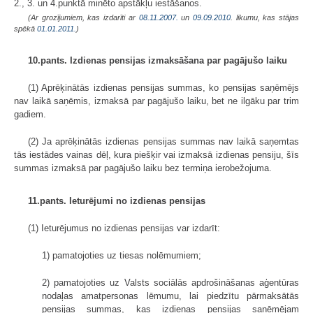
2., 3. un 4.punktā minēto apstākļu iestāšanos.
(Ar grozījumiem, kas izdarīti ar
08.11.2007.
un
09.09.2010
. likumu, kas stājas
spēkā
01.01.2011.
)
10.pants. Izdienas pensijas izmaksāšana par pagājušo laiku
(1) Aprēķinātās izdienas pensijas summas, ko pensijas saņēmējs
nav laikā saņēmis, izmaksā par pagājušo laiku, bet ne ilgāku par trim
gadiem.
(2) Ja aprēķinātās izdienas pensijas summas nav laikā saņemtas
tās iestādes vainas dēļ, kura piešķir vai izmaksā izdienas pensiju, šīs
summas izmaksā par pagājušo laiku bez termiņa ierobežojuma.
11.pants. Ieturējumi no izdienas pensijas
(1) Ieturējumus no izdienas pensijas var izdarīt:
1) pamatojoties uz tiesas nolēmumiem;
2) pamatojoties uz Valsts sociālās apdrošināšanas aģentūras
nodaļas amatpersonas lēmumu, lai piedzītu pārmaksātās
pensijas summas, kas izdienas pensijas saņēmējam