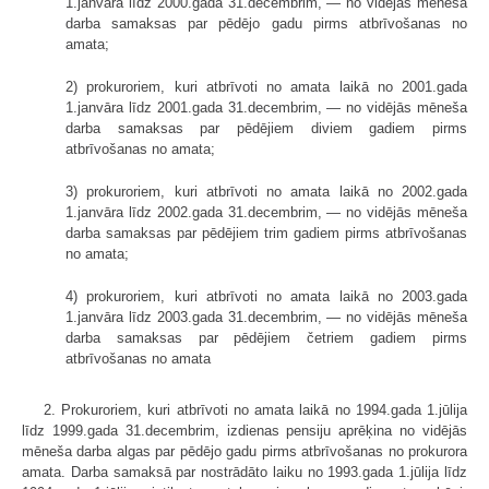
1.janvāra līdz 2000.gada 31.decembrim, — no vidējās mēneša
darba samaksas par pēdējo gadu pirms atbrīvošanas no
amata;
2) prokuroriem, kuri atbrīvoti no amata laikā no 2001.gada
1.janvāra līdz 2001.gada 31.decembrim, — no vidējās mēneša
darba samaksas par pēdējiem diviem gadiem pirms
atbrīvošanas no amata;
3) prokuroriem, kuri atbrīvoti no amata laikā no 2002.gada
1.janvāra līdz 2002.gada 31.decembrim, — no vidējās mēneša
darba samaksas par pēdējiem trim gadiem pirms atbrīvošanas
no amata;
4) prokuroriem, kuri atbrīvoti no amata laikā no 2003.gada
1.janvāra līdz 2003.gada 31.decembrim, — no vidējās mēneša
darba samaksas par pēdējiem četriem gadiem pirms
atbrīvošanas no amata
2. Prokuroriem, kuri atbrīvoti no amata laikā no 1994.gada 1.jūlija
līdz 1999.gada 31.decembrim, izdienas pensiju aprēķina no vidējās
mēneša darba algas par pēdējo gadu pirms atbrīvošanas no prokurora
amata. Darba samaksā par nostrādāto laiku no 1993.gada 1.jūlija līdz