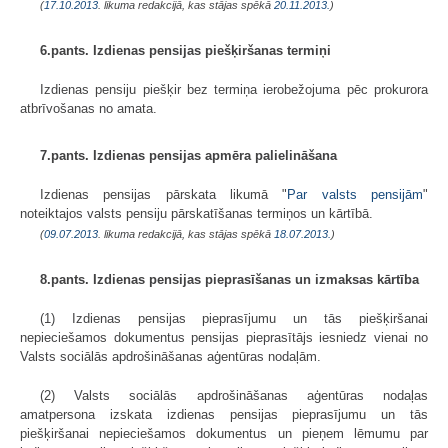
(
17.10.2013
. likuma redakcijā, kas stājas spēkā
20.11.2013.
)
6.pants. Izdienas pensijas piešķiršanas termiņi
Izdienas pensiju piešķir bez termiņa ierobežojuma pēc prokurora
atbrīvošanas no amata.
7.pants. Izdienas pensijas apmēra palielināšana
Izdienas pensijas pārskata likumā "
Par valsts pensijām
"
noteiktajos valsts pensiju pārskatīšanas termiņos un kārtībā.
(
09.07.2013
. likuma redakcijā, kas stājas spēkā
18.07.2013.
)
8.pants. Izdienas pensijas pieprasīšanas un izmaksas kārtība
(1) Izdienas pensijas pieprasījumu un tās piešķiršanai
nepieciešamos dokumentus pensijas pieprasītājs iesniedz vienai no
Valsts sociālās apdrošināšanas aģentūras nodaļām.
(2) Valsts sociālās apdrošināšanas aģentūras nodaļas
amatpersona izskata izdienas pensijas pieprasījumu un tās
piešķiršanai nepieciešamos dokumentus un pieņem lēmumu par