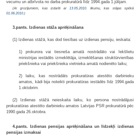
vecumu un atbrīvota no darba prokuratūrā līdz 1994.gada 1.jūlijam.
(Ar grozījumiem, kas izdarīti ar
13.05.2010
. likumu, kas stājas spēkā
01.06.2010.
)
3.pants. Izdienas stāža aprēķināšana
(1) Izdienas stāžā, kas dod tiesības uz izdienas pensiju, ieskaita:
1) prokurora vai tiesneša amatā nostrādāto vai Iekšlietu
ministrijas iestādēs izmeklētāja, izmeklēšanas struktūrvienības
priekšnieka vai priekšnieka vietnieka amatā nodienēto laiku;
2) laiku, kas nostrādāts prokuratūras atestēto darbinieku
amatos, kādi bija noteikti prokuratūras iestādēs līdz 1994.gada
1.oktobrim.
(2) Izdienas stāžā neieskaita laiku, ko persona nostrādājusi
prokuratūras atestēto darbinieku amatos Latvijas PSR prokuratūrā pēc
1990.gada 26.oktobra.
4.pants. Izdienas pensijas aprēķināšana un līdzekļi izdienas
pensijas izmaksai