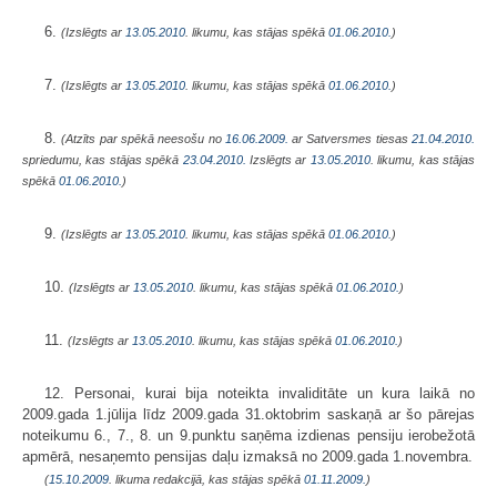
6.
(Izslēgts ar
13.05.2010
. likumu, kas stājas spēkā
01.06.2010.
)
7.
(Izslēgts ar
13.05.2010
. likumu, kas stājas spēkā
01.06.2010.
)
8.
(Atzīts par spēkā neesošu no
16.06.2009.
ar Satversmes tiesas
21.04.2010.
spriedumu, kas stājas spēkā
23.04.2010.
Izslēgts ar
13.05.2010
. likumu, kas stājas
spēkā
01.06.2010.
)
9.
(Izslēgts ar
13.05.2010
. likumu, kas stājas spēkā
01.06.2010.
)
10.
(Izslēgts ar
13.05.2010
. likumu, kas stājas spēkā
01.06.2010.
)
11.
(Izslēgts ar
13.05.2010
. likumu, kas stājas spēkā
01.06.2010.
)
12. Personai, kurai bija noteikta invaliditāte un kura laikā no
2009.gada 1.jūlija līdz 2009.gada 31.oktobrim saskaņā ar šo pārejas
noteikumu 6., 7., 8. un 9.punktu saņēma izdienas pensiju ierobežotā
apmērā, nesaņemto pensijas daļu izmaksā no 2009.gada 1.novembra.
(
15.10.2009
. likuma redakcijā, kas stājas spēkā
01.11.2009.
)