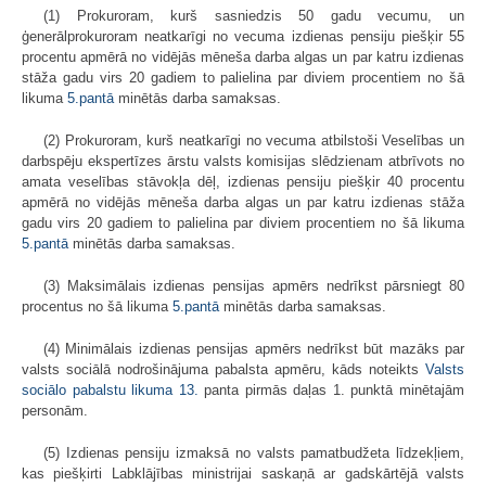
(1) Prokuroram, kurš sasniedzis 50 gadu vecumu, un
ģenerālprokuroram neatkarīgi no vecuma izdienas pensiju piešķir 55
procentu apmērā no vidējās mēneša darba algas un par katru izdienas
stāža gadu virs 20 gadiem to palielina par diviem procentiem no šā
likuma
5.pantā
minētās darba samaksas.
(2) Prokuroram, kurš neatkarīgi no vecuma atbilstoši Veselības un
darbspēju ekspertīzes ārstu valsts komisijas slēdzienam atbrīvots no
amata veselības stāvokļa dēļ, izdienas pensiju piešķir 40 procentu
apmērā no vidējās mēneša darba algas un par katru izdienas stāža
gadu virs 20 gadiem to palielina par diviem procentiem no šā likuma
5.pantā
minētās darba samaksas.
(3) Maksimālais izdienas pensijas apmērs nedrīkst pārsniegt 80
procentus no šā likuma
5.pantā
minētās darba samaksas.
(4) Minimālais izdienas pensijas apmērs nedrīkst būt mazāks par
valsts sociālā nodrošinājuma pabalsta apmēru, kāds noteikts
Valsts
sociālo pabalstu likuma
13.
panta pirmās daļas 1. punktā minētajām
personām.
(5) Izdienas pensiju izmaksā no valsts pamatbudžeta līdzekļiem,
kas piešķirti Labklājības ministrijai saskaņā ar gadskārtējā valsts