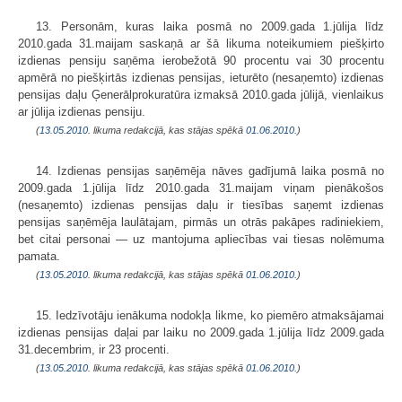
13. Personām, kuras laika posmā no 2009.gada 1.jūlija līdz
2010.gada 31.maijam saskaņā ar šā likuma noteikumiem piešķirto
izdienas pensiju saņēma ierobežotā 90 procentu vai 30 procentu
apmērā no piešķirtās izdienas pensijas, ieturēto (nesaņemto) izdienas
pensijas daļu Ģenerālprokuratūra izmaksā 2010.gada jūlijā, vienlaikus
ar jūlija izdienas pensiju.
(
13.05.2010
. likuma redakcijā, kas stājas spēkā
01.06.2010.
)
14. Izdienas pensijas saņēmēja nāves gadījumā laika posmā no
2009.gada 1.jūlija līdz 2010.gada 31.maijam viņam pienākošos
(nesaņemto) izdienas pensijas daļu ir tiesības saņemt izdienas
pensijas saņēmēja laulātajam, pirmās un otrās pakāpes radiniekiem,
bet citai personai — uz mantojuma apliecības vai tiesas nolēmuma
pamata.
(
13.05.2010
. likuma redakcijā, kas stājas spēkā
01.06.2010.
)
15. Iedzīvotāju ienākuma nodokļa likme, ko piemēro atmaksājamai
izdienas pensijas daļai par laiku no 2009.gada 1.jūlija līdz 2009.gada
31.decembrim, ir 23 procenti.
(
13.05.2010
. likuma redakcijā, kas stājas spēkā
01.06.2010.
)