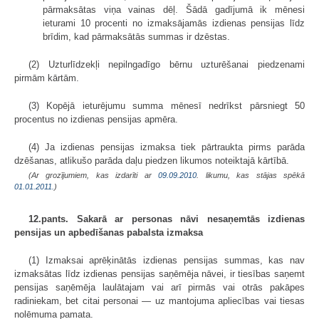
pārmaksātas viņa vainas dēļ. Šādā gadījumā ik mēnesi
ieturami 10 procenti no izmaksājamās izdienas pensijas līdz
brīdim, kad pārmaksātās summas ir dzēstas.
(2) Uzturlīdzekļi nepilngadīgo bērnu uzturēšanai piedzenami
pirmām kārtām.
(3) Kopējā ieturējumu summa mēnesī nedrīkst pārsniegt 50
procentus no izdienas pensijas apmēra.
(4) Ja izdienas pensijas izmaksa tiek pārtraukta pirms parāda
dzēšanas, atlikušo parāda daļu piedzen likumos noteiktajā kārtībā.
(Ar grozījumiem, kas izdarīti ar
09.09.2010
. likumu, kas stājas spēkā
01.01.2011.
)
12.pants. Sakarā ar personas nāvi nesaņemtās izdienas
pensijas un apbedīšanas pabalsta izmaksa
(1) Izmaksai aprēķinātās izdienas pensijas summas, kas nav
izmaksātas līdz izdienas pensijas saņēmēja nāvei, ir tiesības saņemt
pensijas saņēmēja laulātajam vai arī pirmās vai otrās pakāpes
radiniekam, bet citai personai — uz mantojuma apliecības vai tiesas
nolēmuma pamata.