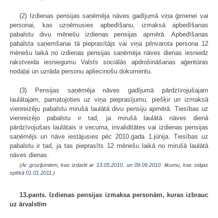
(2) Izdienas pensijas saņēmēja nāves gadījumā viņa ģimenei vai
personai, kas uzņēmusies apbedīšanu, izmaksā apbedīšanas
pabalstu divu mēnešu izdienas pensijas apmērā. Apbedīšanas
pabalsta saņemšanai tā pieprasītājs vai viņa pilnvarota persona 12
mēnešu laikā no izdienas pensijas saņēmēja nāves dienas iesniedz
rakstveida iesniegumu Valsts sociālās apdrošināšanas aģentūras
nodaļai un uzrāda personu apliecinošu dokumentu.
(3) Pensijas saņēmēja nāves gadījumā pārdzīvojušajam
laulātajam, pamatojoties uz viņa pieprasījumu, piešķir un izmaksā
vienreizēju pabalstu mirušā laulātā divu pensiju apmērā. Tiesības uz
vienreizējo pabalstu ir tad, ja mirušā laulātā nāves dienā
pārdzīvojušais laulātais ir vecuma, invaliditātes vai izdienas pensijas
saņēmējs un nāve iestājusies pēc 2010.gada 1.jūnija. Tiesības uz
pabalstu ir tad, ja tas pieprasīts 12 mēnešu laikā no mirušā laulātā
nāves dienas.
(Ar grozījumiem, kas izdarīti ar
13.05.2010.
un
09.09.2010
. likumu, kas stājas
spēkā
01.01.2011.
)
13.pants. Izdienas pensijas izmaksa personām, kuras izbrauc
uz ārvalstīm