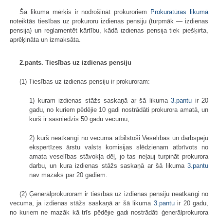
Šā likuma mērķis ir nodrošināt prokuroriem
Prokuratūras likumā
noteiktās tiesības uz prokuroru izdienas pensiju (turpmāk — izdienas
pensija) un reglamentēt kārtību, kādā izdienas pensija tiek piešķirta,
aprēķināta un izmaksāta.
2.pants. Tiesības uz izdienas pensiju
(1) Tiesības uz izdienas pensiju ir prokuroram:
1) kuram izdienas stāžs saskaņā ar šā likuma
3.pantu
ir 20
gadu, no kuriem pēdējie 10 gadi nostrādāti prokurora amatā, un
kurš ir sasniedzis 50 gadu vecumu;
2) kurš neatkarīgi no vecuma atbilstoši Veselības un darbspēju
ekspertīzes ārstu valsts komisijas slēdzienam atbrīvots no
amata veselības stāvokļa dēļ, jo tas neļauj turpināt prokurora
darbu, un kura izdienas stāžs saskaņā ar šā likuma
3.pantu
nav mazāks par 20 gadiem.
(2) Ģenerālprokuroram ir tiesības uz izdienas pensiju neatkarīgi no
vecuma, ja izdienas stāžs saskaņā ar šā likuma
3.pantu
ir 20 gadu,
no kuriem ne mazāk kā trīs pēdējie gadi nostrādāti ģenerālprokurora