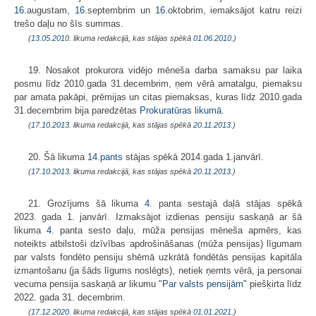
16.
augustam,
16.
septembrim un
16.
oktobrim, iemaksājot katru reizi
trešo daļu no šīs summas.
(
13.05.2010
. likuma redakcijā, kas stājas spēkā
01.06.2010.
)
19. Nosakot prokurora vidējo mēneša darba samaksu par laika
posmu līdz 2010.gada 31.decembrim, ņem vērā amatalgu, piemaksu
par amata pakāpi, prēmijas un citas piemaksas, kuras līdz 2010.gada
31.decembrim bija paredzētas
Prokuratūras likumā
.
(
17.10.2013
. likuma redakcijā, kas stājas spēkā
20.11.2013.
)
20. Šā likuma
14.pants
stājas spēkā 2014.gada 1.janvārī.
(
17.10.2013
. likuma redakcijā, kas stājas spēkā
20.11.2013.
)
21. Grozījums šā likuma
4.
panta sestajā daļā stājas spēkā
2023. gada 1. janvārī. Izmaksājot izdienas pensiju saskaņā ar šā
likuma
4.
panta sesto daļu, mūža pensijas mēneša apmērs, kas
noteikts atbilstoši dzīvības apdrošināšanas (mūža pensijas) līgumam
par valsts fondēto pensiju shēmā uzkrātā fondētās pensijas kapitāla
izmantošanu (ja šāds līgums noslēgts), netiek ņemts vērā, ja personai
vecuma pensija saskaņā ar likumu "
Par valsts pensijām
" piešķirta līdz
2022. gada 31. decembrim.
(
17.12.2020
. likuma redakcijā, kas stājas spēkā
01.01.2021.
)