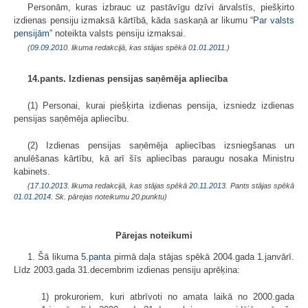
Personām, kuras izbrauc uz pastāvīgu dzīvi ārvalstīs, piešķirto
izdienas pensiju izmaksā kārtībā, kāda saskaņā ar likumu “
Par valsts
pensijām
” noteikta valsts pensiju izmaksai.
(
09.09.2010
. likuma redakcijā, kas stājas spēkā
01.01.2011.
)
14.pants. Izdienas pensijas saņēmēja apliecība
(1) Personai, kurai piešķirta izdienas pensija, izsniedz izdienas
pensijas saņēmēja apliecību.
(2) Izdienas pensijas saņēmēja apliecības izsniegšanas un
anulēšanas kārtību, kā arī šīs apliecības paraugu nosaka Ministru
kabinets.
(
17.10.2013
. likuma redakcijā, kas stājas spēkā
20.11.2013.
Pants stājas spēkā
01.01.2014.
Sk. pārejas noteikumu 20.punktu)
Pārejas noteikumi
1. Šā likuma
5.panta
pirmā daļa stājas spēkā 2004.gada 1.janvārī.
Līdz 2003.gada 31.decembrim izdienas pensiju aprēķina:
1) prokuroriem, kuri atbrīvoti no amata laikā no 2000.gada