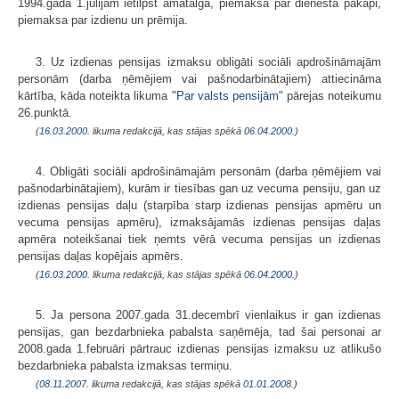
1994.gada 1.jūlijam ietilpst amatalga, piemaksa par dienesta pakāpi,
piemaksa par izdienu un prēmija.
3. Uz izdienas pensijas izmaksu obligāti sociāli apdrošināmajām
personām (darba ņēmējiem vai pašnodarbinātajiem) attiecināma
kārtība, kāda noteikta likuma "
Par valsts pensijām
" pārejas noteikumu
26.punktā.
(
16.03.2000
. likuma redakcijā, kas stājas spēkā
06.04.2000.
)
4. Obligāti sociāli apdrošināmajām personām (darba ņēmējiem vai
pašnodarbinātajiem), kurām ir tiesības gan uz vecuma pensiju, gan uz
izdienas pensijas daļu (starpība starp izdienas pensijas apmēru un
vecuma pensijas apmēru), izmaksājamās izdienas pensijas daļas
apmēra noteikšanai tiek ņemts vērā vecuma pensijas un izdienas
pensijas daļas kopējais apmērs.
(
16.03.2000
. likuma redakcijā, kas stājas spēkā
06.04.2000.
)
5. Ja persona 2007.gada 31.decembrī vienlaikus ir gan izdienas
pensijas, gan bezdarbnieka pabalsta saņēmēja, tad šai personai ar
2008.gada 1.februāri pārtrauc izdienas pensijas izmaksu uz atlikušo
bezdarbnieka pabalsta izmaksas termiņu.
(
08.11.2007
. likuma redakcijā, kas stājas spēkā
01.01.2008.
)