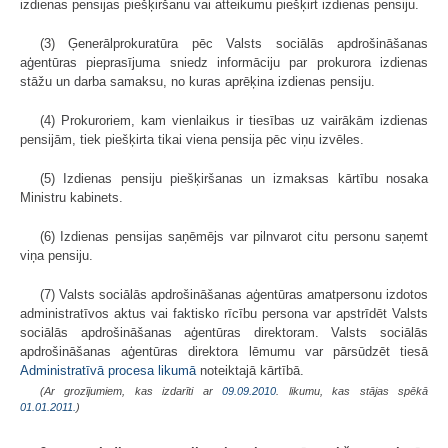
izdienas pensijas piešķiršanu vai atteikumu piešķirt izdienas pensiju.
(3) Ģenerālprokuratūra pēc Valsts sociālās apdrošināšanas
aģentūras pieprasījuma sniedz informāciju par prokurora izdienas
stāžu un darba samaksu, no kuras aprēķina izdienas pensiju.
(4) Prokuroriem, kam vienlaikus ir tiesības uz vairākām izdienas
pensijām, tiek piešķirta tikai viena pensija pēc viņu izvēles.
(5) Izdienas pensiju piešķiršanas un izmaksas kārtību nosaka
Ministru kabinets.
(6) Izdienas pensijas saņēmējs var pilnvarot citu personu saņemt
viņa pensiju.
(7) Valsts sociālās apdrošināšanas aģentūras amatpersonu izdotos
administratīvos aktus vai faktisko rīcību persona var apstrīdēt Valsts
sociālās apdrošināšanas aģentūras direktoram. Valsts sociālās
apdrošināšanas aģentūras direktora lēmumu var pārsūdzēt tiesā
Administratīvā procesa likumā
noteiktajā kārtībā.
(Ar grozījumiem, kas izdarīti ar
09.09.2010
. likumu, kas stājas spēkā
01.01.2011.
)