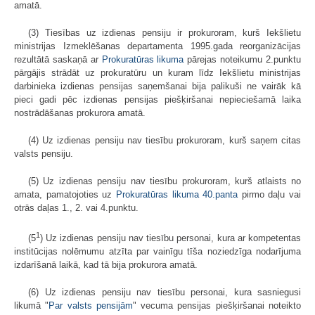
amatā.
(3) Tiesības uz izdienas pensiju ir prokuroram, kurš Iekšlietu
ministrijas Izmeklēšanas departamenta 1995.gada reorganizācijas
rezultātā saskaņā ar
Prokuratūras likuma
pārejas noteikumu 2.punktu
pārgājis strādāt uz prokuratūru un kuram līdz Iekšlietu ministrijas
darbinieka izdienas pensijas saņemšanai bija palikuši ne vairāk kā
pieci gadi pēc izdienas pensijas piešķiršanai nepieciešamā laika
nostrādāšanas prokurora amatā.
(4) Uz izdienas pensiju nav tiesību prokuroram, kurš saņem citas
valsts pensiju.
(5) Uz izdienas pensiju nav tiesību prokuroram, kurš atlaists no
amata, pamatojoties uz
Prokuratūras likuma
40.panta
pirmo daļu vai
otrās daļas 1., 2. vai 4.punktu.
1
(5
) Uz izdienas pensiju nav tiesību personai, kura ar kompetentas
institūcijas nolēmumu atzīta par vainīgu tīša noziedzīga nodarījuma
izdarīšanā laikā, kad tā bija prokurora amatā.
(6) Uz izdienas pensiju nav tiesību personai, kura sasniegusi
likumā "
Par valsts pensijām
" vecuma pensijas piešķiršanai noteikto