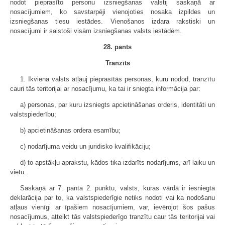
nodot pieprasīto personu izsniegšanas valstij saskaņā ar
nosacījumiem, ko savstarpēji vienojoties nosaka izpildes un
izsniegšanas tiesu iestādes. Vienošanos izdara rakstiski un
nosacījumi ir saistoši visām izsniegšanas valsts iestādēm.
28. pants
Tranzīts
1. Ikviena valsts atļauj pieprasītās personas, kuru nodod, tranzītu
cauri tās teritorijai ar nosacījumu, ka tai ir sniegta informācija par:
a) personas, par kuru izsniegts apcietināšanas orderis, identitāti un
valstspiederību;
b) apcietināšanas ordera esamību;
c) nodarījuma veidu un juridisko kvalifikāciju;
d) to apstākļu aprakstu, kādos tika izdarīts nodarījums, arī laiku un
vietu.
Saskaņā ar 7. panta 2. punktu, valsts, kuras vārdā ir iesniegta
deklarācija par to, ka valstspiederīgie netiks nodoti vai ka nodošanu
atļaus vienīgi ar īpašiem nosacījumiem, var, ievērojot šos pašus
nosacījumus, atteikt tās valstspiederīgo tranzītu caur tās teritorijai vai