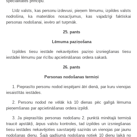
specialitātes principu.
Līdz valsts, kas personu izdevusi, pieņem lēmumu, izpildes valsts
nodrošina, ka materiālos nosacījumus, kas vajadzīgi faktiskai
personas nodošanai, ievēro arī turpmāk.
25. pants
Lēmuma paziņošana
Izpildes tiesu iestāde nekavējoties paziņo izsniegšanas tiesu
iestādei lēmumu par rīcību apcietināšanas ordera sakarā.
26. pants
Personas nodošanas termiņi
1. Pieprasīto personu nodod iespējami ātri dienā, par kuru vienojas
iesaistītās iestādes.
2. Personu nodod ne vēlāk kā 10 dienas pēc galīgā lēmuma
pieņemšanas par apcietināšanas ordera izpildi.
3. Ja pieprasītās personas nodošanu 2. punktā minētajā termiņā
traucē apstākļi, ārpus valstu kontroles, tad izpildes un izsniegšanas
tiesu iestādes nekavējoties savstarpēji sazinās un vienojas par jaunu
nodošanas dienu. Šajā gadījumā nodošana notiek 10 dienu laikā no