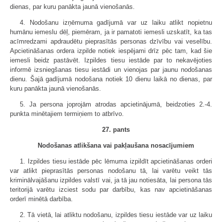
dienas, par kuru panākta jaunā vienošanās.
4. Nodošanu izņēmuma gadījumā var uz laiku atlikt nopietnu
humānu iemeslu dēļ, piemēram, ja ir pamatoti iemesli uzskatīt, ka tas
acīmredzami apdraudētu pieprasītās personas dzīvību vai veselību.
Apcietināšanas ordera izpilde notiek iespējami drīz pēc tam, kad šie
iemesli beidz pastāvēt. Izpildes tiesu iestāde par to nekavējoties
informē izsniegšanas tiesu iestādi un vienojas par jaunu nodošanas
dienu. Šajā gadījumā nodošana notiek 10 dienu laikā no dienas, par
kuru panākta jaunā vienošanās.
5. Ja persona joprojām atrodas apcietinājumā, beidzoties 2.-4.
punkta minētajiem termiņiem to atbrīvo.
27. pants
Nodošanas atlikšana vai pakļaušana nosacījumiem
1. Izpildes tiesu iestāde pēc lēmuma izpildīt apcietināšanas orderi
var atlikt pieprasītās personas nodošanu tā, lai varētu veikt tās
kriminālvajāšanu izpildes valstī vai, ja tā jau notiesāta, lai persona tās
teritorijā varētu izciest sodu par darbību, kas nav apcietināšanas
orderī minētā darbība.
2. Tā vietā, lai atliktu nodošanu, izpildes tiesu iestāde var uz laiku