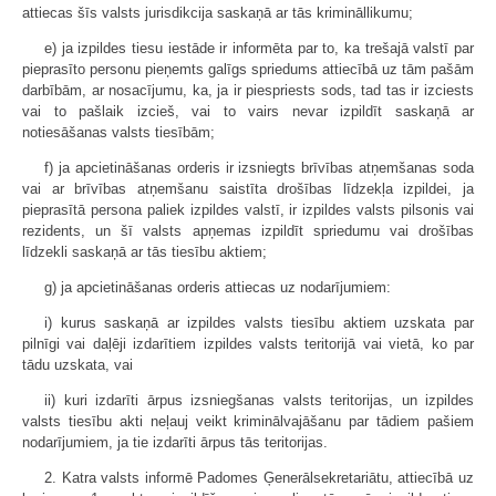
attiecas šīs valsts jurisdikcija saskaņā ar tās krimināllikumu;
e) ja izpildes tiesu iestāde ir informēta par to, ka trešajā valstī par
pieprasīto personu pieņemts galīgs spriedums attiecībā uz tām pašām
darbībām, ar nosacījumu, ka, ja ir piespriests sods, tad tas ir izciests
vai to pašlaik izcieš, vai to vairs nevar izpildīt saskaņā ar
notiesāšanas valsts tiesībām;
f) ja apcietināšanas orderis ir izsniegts brīvības atņemšanas soda
vai ar brīvības atņemšanu saistīta drošības līdzekļa izpildei, ja
pieprasītā persona paliek izpildes valstī, ir izpildes valsts pilsonis vai
rezidents, un šī valsts apņemas izpildīt spriedumu vai drošības
līdzekli saskaņā ar tās tiesību aktiem;
g) ja apcietināšanas orderis attiecas uz nodarījumiem:
i) kurus saskaņā ar izpildes valsts tiesību aktiem uzskata par
pilnīgi vai daļēji izdarītiem izpildes valsts teritorijā vai vietā, ko par
tādu uzskata, vai
ii) kuri izdarīti ārpus izsniegšanas valsts teritorijas, un izpildes
valsts tiesību akti neļauj veikt kriminālvajāšanu par tādiem pašiem
nodarījumiem, ja tie izdarīti ārpus tās teritorijas.
2. Katra valsts informē Padomes Ģenerālsekretariātu, attiecībā uz