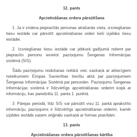
12. pants
Apcietināšanas ordera pārsūtīšana
1. Ja ir zināma pieprasītās personas atrašanās vieta, izsniegšanas
tiesu iestāde var pārsūtīt apcietināšanas orderi tieši izpildes tiesu
iestādei.
2. Izsniegšanas tiesu iestāde var jebkurā gadījumā nolemt par
pieprasīto personu ievietot paziņojumu Šengenas Informācijas
sistēmā (SIS).
Šādu paziņojumu nodošanas nolūkā veic saskaņā ar attiecīgiem
noteikumiem Eiropas Savienības tiesību aktā par paziņojumiem
Šengenas Informācijas Sistēmā par personām. Paziņojums Šengenas
Informācijas sistēmā ir līdzvērtīgs apcietināšanas orderim kopā ar
informāciju, kas paredzēta 11. panta 1. punktā.
3. Pārejas periodā, līdz SIS var pārsūtīt visu 11. pantā aprakstīto
informāciju, paziņojums ir līdzvērtīgs apcietināšanas orderim, kamēr
izpildes iestāde saņem oriģinālu saskaņā ar formas prasībām.
13. pants
Apcietināšanas ordera pārsūtīšanas kārtība