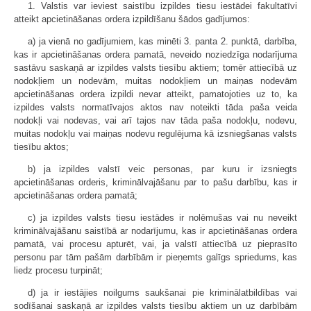
1. Valstis var ieviest saistību izpildes tiesu iestādei fakultatīvi
atteikt apcietināšanas ordera izpildīšanu šādos gadījumos:
a) ja vienā no gadījumiem, kas minēti 3. panta 2. punktā, darbība,
kas ir apcietināšanas ordera pamatā, neveido noziedzīga nodarījuma
sastāvu saskaņā ar izpildes valsts tiesību aktiem; tomēr attiecībā uz
nodokļiem un nodevām, muitas nodokļiem un maiņas nodevām
apcietināšanas ordera izpildi nevar atteikt, pamatojoties uz to, ka
izpildes valsts normatīvajos aktos nav noteikti tāda paša veida
nodokļi vai nodevas, vai arī tajos nav tāda paša nodokļu, nodevu,
muitas nodokļu vai maiņas nodevu regulējuma kā izsniegšanas valsts
tiesību aktos;
b) ja izpildes valstī veic personas, par kuru ir izsniegts
apcietināšanas orderis, kriminālvajāšanu par to pašu darbību, kas ir
apcietināšanas ordera pamatā;
c) ja izpildes valsts tiesu iestādes ir nolēmušas vai nu neveikt
kriminālvajāšanu saistībā ar nodarījumu, kas ir apcietināšanas ordera
pamatā, vai procesu apturēt, vai, ja valstī attiecībā uz pieprasīto
personu par tām pašām darbībām ir pieņemts galīgs spriedums, kas
liedz procesu turpināt;
d) ja ir iestājies noilgums saukšanai pie kriminālatbildības vai
sodīšanai saskaņā ar izpildes valsts tiesību aktiem un uz darbībām