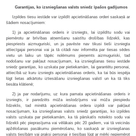
Garantijas, ko izsniegšanas valsts sniedz īpašos gadījumos
Izpildes tiesu iestāde var izpildīt apcietināšanas orderi saskaņā ar
šādiem nosacījumiem:
1) ja apcietināšanas orderis ir izsniegts, lai izpildītu sodu vai
piemērotu ar brīvības atņemšanu saistītu drošības līdzekli, kas
piespriests aizmuguriski, un ja pavēste nav tikusi tieši izsniegta
attiecīgajai personai vai ja tā citādi nav informēta par tiesas sēdes
vietu un laiku un tāpēc nolēmums pieņemts aizmuguriski, tad
nodošanu var pakļaut nosacījumam, ka izsniegšanas tiesu iestāde
sniedz garantijas, ko uzskata par pietiekamām, lai garantētu personai,
attiecībā uz kuru izsniegts apcietināšanas orderis, ka tai būs iespēja
lūgt lietas atkārtotu iztiesāšanu izsniegšanas valstī un ka tā tiks
tiesāta klātienē;
2) ja par nodarījumu, uz kura pamata apcietināšanas orderis ir
izsniegts, ir paredzēts mūža ieslodzījums vai mūža piespiedu
līdzeklis, tad minētā apcietināšanas ordera izpildi var pakļaut
nosacījumam, ka izsniegšanas valsts sniedz garantijas, ko izpildes
valsts uzskata par pietiekamām, ka tā pārskatīs noteikto sodu vai
līdzekli pēc pieprasījuma vai vēlākais pēc 20 gadiem, vai tā veicinās
apžēlošanas pasākumu piemērošanu, ko saskaņā ar izsniegšanas
valsts tiesībām vai praksi personai ir tiesības lūgt ar mērķi nepiemērot