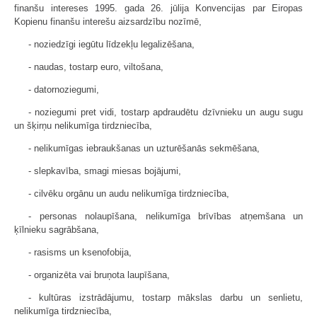
finanšu intereses 1995. gada 26. jūlija Konvencijas par Eiropas
Kopienu finanšu interešu aizsardzību nozīmē,
- noziedzīgi iegūtu līdzekļu legalizēšana,
- naudas, tostarp euro, viltošana,
- datornoziegumi,
- noziegumi pret vidi, tostarp apdraudētu dzīvnieku un augu sugu
un šķirņu nelikumīga tirdzniecība,
- nelikumīgas iebraukšanas un uzturēšanās sekmēšana,
- slepkavība, smagi miesas bojājumi,
- cilvēku orgānu un audu nelikumīga tirdzniecība,
- personas nolaupīšana, nelikumīga brīvības atņemšana un
ķīlnieku sagrābšana,
- rasisms un ksenofobija,
- organizēta vai bruņota laupīšana,
- kultūras izstrādājumu, tostarp mākslas darbu un senlietu,
nelikumīga tirdzniecība,