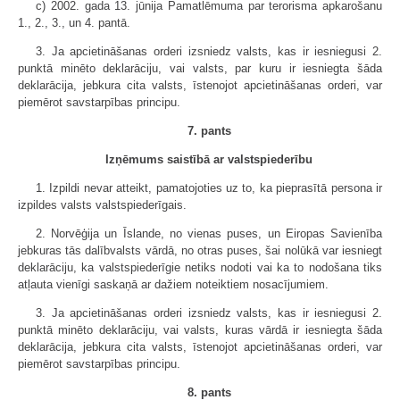
c) 2002. gada 13. jūnija Pamatlēmuma par terorisma apkarošanu
1., 2., 3., un 4. pantā.
3. Ja apcietināšanas orderi izsniedz valsts, kas ir iesniegusi 2.
punktā minēto deklarāciju, vai valsts, par kuru ir iesniegta šāda
deklarācija, jebkura cita valsts, īstenojot apcietināšanas orderi, var
piemērot savstarpības principu.
7. pants
Izņēmums saistībā ar valstspiederību
1. Izpildi nevar atteikt, pamatojoties uz to, ka pieprasītā persona ir
izpildes valsts valstspiederīgais.
2. Norvēģija un Īslande, no vienas puses, un Eiropas Savienība
jebkuras tās dalībvalsts vārdā, no otras puses, šai nolūkā var iesniegt
deklarāciju, ka valstspiederīgie netiks nodoti vai ka to nodošana tiks
atļauta vienīgi saskaņā ar dažiem noteiktiem nosacījumiem.
3. Ja apcietināšanas orderi izsniedz valsts, kas ir iesniegusi 2.
punktā minēto deklarāciju, vai valsts, kuras vārdā ir iesniegta šāda
deklarācija, jebkura cita valsts, īstenojot apcietināšanas orderi, var
piemērot savstarpības principu.
8. pants