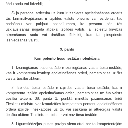
šādu sodu vai līdzekli;
3) ja persona, attiecībā uz kuru ir izsniegts apcietināšanas orderis
tās kriminālvajāšanai, ir izpildes valsts pilsonis vai rezidents, tad
nodošanu var pakļaut nosacījumam, ka personu pēc tās
uzklausīšanas nogādā atpakaļ izpildes valstī, lai izciestu brīvības
atņemšanas sodu vai drošības līdzekli, kas tai piespriests
izsniegšanas valstī.
9. pants
Kompetento tiesu iestāžu noteikšana
1. Izsniegšanas tiesu iestāde ir izsniegšanas valsts tiesu iestāde,
kas ir kompetenta izsniegt apcietināšanas orderi, pamatojoties uz šīs
valsts tiesību aktiem.
2. Izpildes tiesu iestāde ir izpildes valsts tiesu iestāde, kas ir
kompetenta izpildīt apcietināšanas orderi, pamatojoties uz šīs valsts
tiesību aktiem. 38. panta 1. punktā minētās paziņošanas brīdī
Tieslietu ministru var izraudzīties kompetento personu apcietināšanas
ordera izpildei, neskatoties uz to, vai saskaņā ar attiecīgās valsts
tiesību aktiem Tieslietu ministrs ir vai nav tiesu iestāde.
3. Līgumslēdzējas puses paziņo viena otrai par to kompetentajām