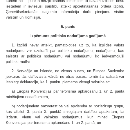
kuriem no 1. punkta neizpildīšanas iemesliem tā savām izpildes tiesu
iestādēm ir ieviesusi saistību atteikt apcietināšanas ordera izpildi.
Ģenerālsekretariāts saņemto informāciju darīs pieejamu visām
valstīm un Komisijai.
6. pants
Izņēmums politiska nodarījuma gadījumā
1. Izpildi nevar atteikt, pamatojoties uz to, ka izpildes valsts
nodarījumu var uzskatīt par politisku nodarījumu, nodarījumu, kas
saistīts ar politisku nodarījumu vai nodarījumu, ko iedvesmojuši
politiski motīvi.
2. Norvēģija un Īslande, no vienas puses, un Eiropas Savienība
jebkuras tās dalībvalsts vārdā, no otras puses, tomēr šai sakarā var
iesniegt deklarāciju, ka 1. punktu piemēros vienīgi saistībā ar:
a) Eiropas Konvencijas par terorisma apkarošanu 1. un 2. pantā
minētajiem nodarījumiem;
b) nodarījumiem sazvērestībā vai apvienībā ar noziedzīgu grupu,
kas atbilst 3. panta 3. punktā sniegtajam darbību aprakstam, lai
izdarītu vienu vai vairākus nodarījumus, kuri minēti Eiropas
Konvencijas par terorisma apkarošanu 1. un 2. pantā; un