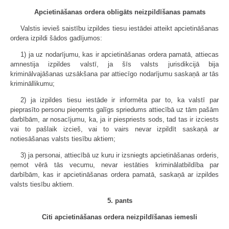
Apcietināšanas ordera obligāts neizpildīšanas pamats
Valstis ievieš saistību izpildes tiesu iestādei atteikt apcietināšanas
ordera izpildi šādos gadījumos:
1) ja uz nodarījumu, kas ir apcietināšanas ordera pamatā, attiecas
amnestija izpildes valstī, ja šīs valsts jurisdikcijā bija
kriminālvajāšanas uzsākšana par attiecīgo nodarījumu saskaņā ar tās
krimināllikumu;
2) ja izpildes tiesu iestāde ir informēta par to, ka valstī par
pieprasīto personu pieņemts galīgs spriedums attiecībā uz tām pašām
darbībām, ar nosacījumu, ka, ja ir piespriests sods, tad tas ir izciests
vai to pašlaik izcieš, vai to vairs nevar izpildīt saskaņā ar
notiesāšanas valsts tiesību aktiem;
3) ja personai, attiecībā uz kuru ir izsniegts apcietināšanas orderis,
ņemot vērā tās vecumu, nevar iestāties kriminālatbildība par
darbībām, kas ir apcietināšanas ordera pamatā, saskaņā ar izpildes
valsts tiesību aktiem.
5. pants
Citi apcietināšanas ordera neizpildīšanas iemesli