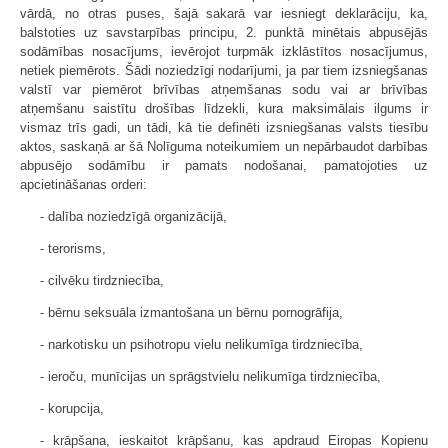
vārdā, no otras puses, šajā sakarā var iesniegt deklarāciju, ka,
balstoties uz savstarpības principu, 2. punktā minētais abpusējās
sodāmības nosacījums, ievērojot turpmāk izklāstītos nosacījumus,
netiek piemērots. Šādi noziedzīgi nodarījumi, ja par tiem izsniegšanas
valstī var piemērot brīvības atņemšanas sodu vai ar brīvības
atņemšanu saistītu drošības līdzekli, kura maksimālais ilgums ir
vismaz trīs gadi, un tādi, kā tie definēti izsniegšanas valsts tiesību
aktos, saskaņā ar šā Nolīguma noteikumiem un nepārbaudot darbības
abpusējo sodāmību ir pamats nodošanai, pamatojoties uz
apcietināšanas orderi:
- dalība noziedzīgā organizācijā,
- terorisms,
- cilvēku tirdzniecība,
- bērnu seksuāla izmantošana un bērnu pornogrāfija,
- narkotisku un psihotropu vielu nelikumīga tirdzniecība,
- ieroču, munīcijas un sprāgstvielu nelikumīga tirdzniecība,
- korupcija,
- krāpšana, ieskaitot krāpšanu, kas apdraud Eiropas Kopienu