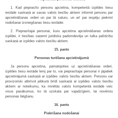
1. Kad pieprasīto personu apcietina, kompetentā izpildes tiesu
iestāde saskaņā ar savas valsts tiesību aktiem informē personu par
apcietināšanas orderi un par tā saturu, un arī par iespēju piekrist
nodošanai izsniegšanas tiesu iestādei.
2. Pieprasītajai personai, kuru apcietina apcietināšanas ordera
izpildei, ir tiesības saņemt juridiska padomdevēja un tulka palīdzību
saskaņā ar izpildes valsts tiesību aktiem.
15. pants
Personas turēšana apcietinājumā
Ja personu apcietina, pamatojoties uz apcietināšanas orderi,
izpildes tiesu iestāde lemj par to, vai pieprasītajai personai ir jāpaliek
apcietinājumā saskaņā ar izpildes valsts tiesību aktiem. Personu var
provizoriski atbrīvot jebkurā brīdī saskaņā ar izpildes valsts tiesību
aktiem ar noteikumu, ka minētās valsts kompetentā iestāde veic
visus pasākumus, ko tā uzskata par vajadzīgiem, lai novērstu
personas bēgšanu.
16. pants
Piekrišana nodošanai