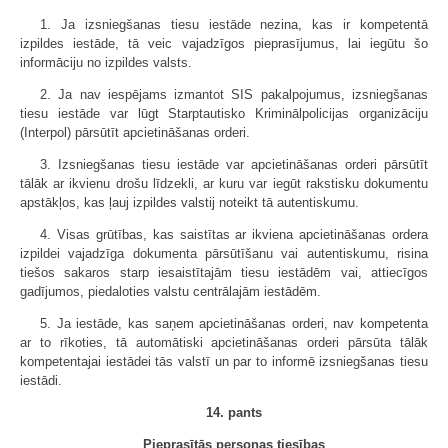
1. Ja izsniegšanas tiesu iestāde nezina, kas ir kompetentā
izpildes iestāde, tā veic vajadzīgos pieprasījumus, lai iegūtu šo
informāciju no izpildes valsts.
2. Ja nav iespējams izmantot SIS pakalpojumus, izsniegšanas
tiesu iestāde var lūgt Starptautisko Kriminālpolicijas organizāciju
(Interpol) pārsūtīt apcietināšanas orderi.
3. Izsniegšanas tiesu iestāde var apcietināšanas orderi pārsūtīt
tālāk ar ikvienu drošu līdzekli, ar kuru var iegūt rakstisku dokumentu
apstākļos, kas ļauj izpildes valstij noteikt tā autentiskumu.
4. Visas grūtības, kas saistītas ar ikviena apcietināšanas ordera
izpildei vajadzīga dokumenta pārsūtīšanu vai autentiskumu, risina
tiešos sakaros starp iesaistītajām tiesu iestādēm vai, attiecīgos
gadījumos, piedaloties valstu centrālajām iestādēm.
5. Ja iestāde, kas saņem apcietināšanas orderi, nav kompetenta
ar to rīkoties, tā automātiski apcietināšanas orderi pārsūta tālāk
kompetentajai iestādei tās valstī un par to informē izsniegšanas tiesu
iestādi.
14. pants
Pieprasītās personas tiesības