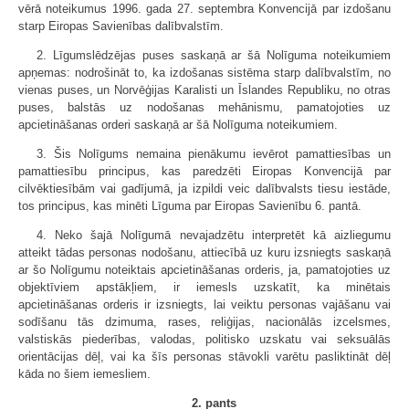
vērā noteikumus 1996. gada 27. septembra Konvencijā par izdošanu
starp Eiropas Savienības dalībvalstīm.
2. Līgumslēdzējas puses saskaņā ar šā Nolīguma noteikumiem
apņemas: nodrošināt to, ka izdošanas sistēma starp dalībvalstīm, no
vienas puses, un Norvēģijas Karalisti un Īslandes Republiku, no otras
puses, balstās uz nodošanas mehānismu, pamatojoties uz
apcietināšanas orderi saskaņā ar šā Nolīguma noteikumiem.
3. Šis Nolīgums nemaina pienākumu ievērot pamattiesības un
pamattiesību principus, kas paredzēti Eiropas Konvencijā par
cilvēktiesībām vai gadījumā, ja izpildi veic dalībvalsts tiesu iestāde,
tos principus, kas minēti Līguma par Eiropas Savienību 6. pantā.
4. Neko šajā Nolīgumā nevajadzētu interpretēt kā aizliegumu
atteikt tādas personas nodošanu, attiecībā uz kuru izsniegts saskaņā
ar šo Nolīgumu noteiktais apcietināšanas orderis, ja, pamatojoties uz
objektīviem apstākļiem, ir iemesls uzskatīt, ka minētais
apcietināšanas orderis ir izsniegts, lai veiktu personas vajāšanu vai
sodīšanu tās dzimuma, rases, reliģijas, nacionālās izcelsmes,
valstiskās piederības, valodas, politisko uzskatu vai seksuālās
orientācijas dēļ, vai ka šīs personas stāvokli varētu pasliktināt dēļ
kāda no šiem iemesliem.
2. pants