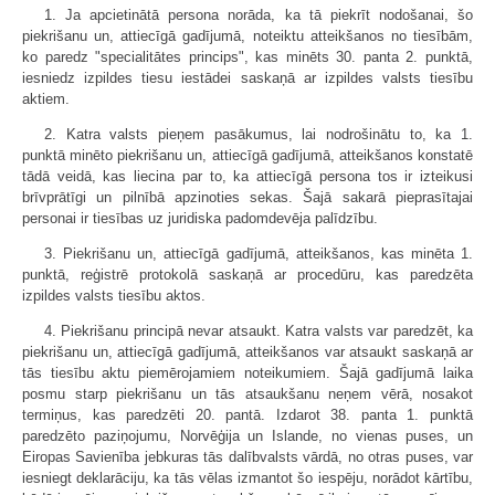
1. Ja apcietinātā persona norāda, ka tā piekrīt nodošanai, šo
piekrišanu un, attiecīgā gadījumā, noteiktu atteikšanos no tiesībām,
ko paredz "specialitātes princips", kas minēts 30. panta 2. punktā,
iesniedz izpildes tiesu iestādei saskaņā ar izpildes valsts tiesību
aktiem.
2. Katra valsts pieņem pasākumus, lai nodrošinātu to, ka 1.
punktā minēto piekrišanu un, attiecīgā gadījumā, atteikšanos konstatē
tādā veidā, kas liecina par to, ka attiecīgā persona tos ir izteikusi
brīvprātīgi un pilnībā apzinoties sekas. Šajā sakarā pieprasītajai
personai ir tiesības uz juridiska padomdevēja palīdzību.
3. Piekrišanu un, attiecīgā gadījumā, atteikšanos, kas minēta 1.
punktā, reģistrē protokolā saskaņā ar procedūru, kas paredzēta
izpildes valsts tiesību aktos.
4. Piekrišanu principā nevar atsaukt. Katra valsts var paredzēt, ka
piekrišanu un, attiecīgā gadījumā, atteikšanos var atsaukt saskaņā ar
tās tiesību aktu piemērojamiem noteikumiem. Šajā gadījumā laika
posmu starp piekrišanu un tās atsaukšanu neņem vērā, nosakot
termiņus, kas paredzēti 20. pantā. Izdarot 38. panta 1. punktā
paredzēto paziņojumu, Norvēģija un Islande, no vienas puses, un
Eiropas Savienība jebkuras tās dalībvalsts vārdā, no otras puses, var
iesniegt deklarāciju, ka tās vēlas izmantot šo iespēju, norādot kārtību,