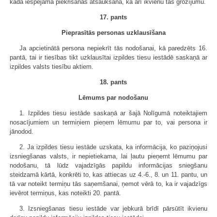
kādā iespējama piekrišanas atsaukšana, kā arī ikvienu tās grozījumu.
17. pants
Pieprasītās personas uzklausīšana
Ja apcietinātā persona nepiekrīt tās nodošanai, kā paredzēts 16.
pantā, tai ir tiesības tikt uzklausītai izpildes tiesu iestādē saskaņā ar
izpildes valsts tiesību aktiem.
18. pants
Lēmums par nodošanu
1. Izpildes tiesu iestāde saskaņā ar šajā Nolīgumā noteiktajiem
nosacījumiem un termiņiem pieņem lēmumu par to, vai persona ir
jānodod.
2. Ja izpildes tiesu iestāde uzskata, ka informācija, ko paziņojusi
izsniegšanas valsts, ir nepietiekama, lai ļautu pieņemt lēmumu par
nodošanu, tā lūdz vajadzīgās papildu informācijas sniegšanu
steidzamā kārtā, konkrēti to, kas attiecas uz 4.-6., 8. un 11. pantu, un
tā var noteikt termiņu tās saņemšanai, ņemot vērā to, ka ir vajadzīgs
ievērot termiņus, kas noteikti 20. pantā.
3. Izsniegšanas tiesu iestāde var jebkurā brīdī pārsūtīt ikvienu