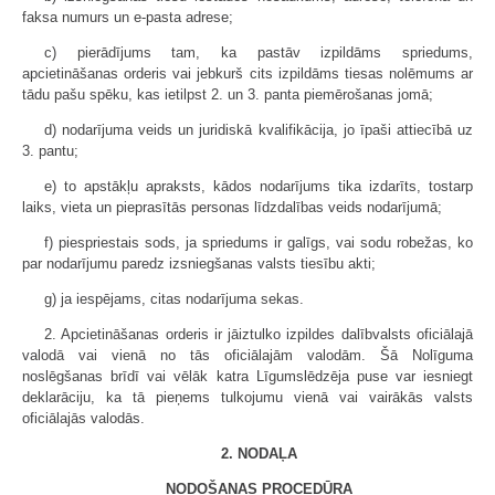
faksa numurs un e-pasta adrese;
c) pierādījums tam, ka pastāv izpildāms spriedums,
apcietināšanas orderis vai jebkurš cits izpildāms tiesas nolēmums ar
tādu pašu spēku, kas ietilpst 2. un 3. panta piemērošanas jomā;
d) nodarījuma veids un juridiskā kvalifikācija, jo īpaši attiecībā uz
3. pantu;
e) to apstākļu apraksts, kādos nodarījums tika izdarīts, tostarp
laiks, vieta un pieprasītās personas līdzdalības veids nodarījumā;
f) piespriestais sods, ja spriedums ir galīgs, vai sodu robežas, ko
par nodarījumu paredz izsniegšanas valsts tiesību akti;
g) ja iespējams, citas nodarījuma sekas.
2. Apcietināšanas orderis ir jāiztulko izpildes dalībvalsts oficiālajā
valodā vai vienā no tās oficiālajām valodām. Šā Nolīguma
noslēgšanas brīdī vai vēlāk katra Līgumslēdzēja puse var iesniegt
deklarāciju, ka tā pieņems tulkojumu vienā vai vairākās valsts
oficiālajās valodās.
2. NODAĻA
NODOŠANAS PROCEDŪRA