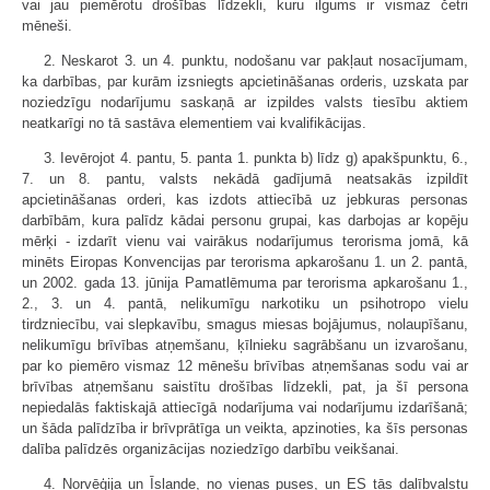
vai jau piemērotu drošības līdzekli, kuru ilgums ir vismaz četri
mēneši.
2. Neskarot 3. un 4. punktu, nodošanu var pakļaut nosacījumam,
ka darbības, par kurām izsniegts apcietināšanas orderis, uzskata par
noziedzīgu nodarījumu saskaņā ar izpildes valsts tiesību aktiem
neatkarīgi no tā sastāva elementiem vai kvalifikācijas.
3. Ievērojot 4. pantu, 5. panta 1. punkta b) līdz g) apakšpunktu, 6.,
7. un 8. pantu, valsts nekādā gadījumā neatsakās izpildīt
apcietināšanas orderi, kas izdots attiecībā uz jebkuras personas
darbībām, kura palīdz kādai personu grupai, kas darbojas ar kopēju
mērķi - izdarīt vienu vai vairākus nodarījumus terorisma jomā, kā
minēts Eiropas Konvencijas par terorisma apkarošanu 1. un 2. pantā,
un 2002. gada 13. jūnija Pamatlēmuma par terorisma apkarošanu 1.,
2., 3. un 4. pantā, nelikumīgu narkotiku un psihotropo vielu
tirdzniecību, vai slepkavību, smagus miesas bojājumus, nolaupīšanu,
nelikumīgu brīvības atņemšanu, ķīlnieku sagrābšanu un izvarošanu,
par ko piemēro vismaz 12 mēnešu brīvības atņemšanas sodu vai ar
brīvības atņemšanu saistītu drošības līdzekli, pat, ja šī persona
nepiedalās faktiskajā attiecīgā nodarījuma vai nodarījumu izdarīšanā;
un šāda palīdzība ir brīvprātīga un veikta, apzinoties, ka šīs personas
dalība palīdzēs organizācijas noziedzīgo darbību veikšanai.
4. Norvēģija un Īslande, no vienas puses, un ES tās dalībvalstu