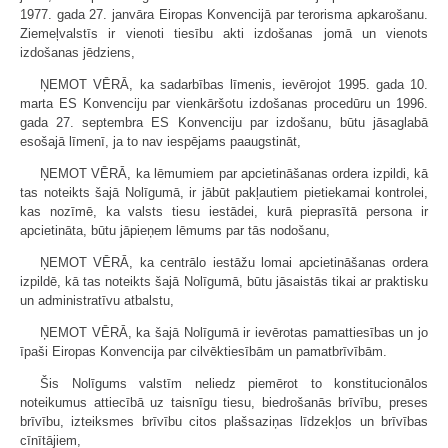
1977. gada 27. janvāra Eiropas Konvencijā par terorisma apkarošanu.
Ziemeļvalstīs ir vienoti tiesību akti izdošanas jomā un vienots
izdošanas jēdziens,
ŅEMOT VĒRĀ, ka sadarbības līmenis, ievērojot 1995. gada 10.
marta ES Konvenciju par vienkāršotu izdošanas procedūru un 1996.
gada 27. septembra ES Konvenciju par izdošanu, būtu jāsaglabā
esošajā līmenī, ja to nav iespējams paaugstināt,
ŅEMOT VĒRĀ, ka lēmumiem par apcietināšanas ordera izpildi, kā
tas noteikts šajā Nolīgumā, ir jābūt pakļautiem pietiekamai kontrolei,
kas nozīmē, ka valsts tiesu iestādei, kurā pieprasītā persona ir
apcietināta, būtu jāpieņem lēmums par tās nodošanu,
ŅEMOT VĒRĀ, ka centrālo iestāžu lomai apcietināšanas ordera
izpildē, kā tas noteikts šajā Nolīgumā, būtu jāsaistās tikai ar praktisku
un administratīvu atbalstu,
ŅEMOT VĒRĀ, ka šajā Nolīgumā ir ievērotas pamattiesības un jo
īpaši Eiropas Konvencija par cilvēktiesībām un pamatbrīvībām.
Šis Nolīgums valstīm neliedz piemērot to konstitucionālos
noteikumus attiecībā uz taisnīgu tiesu, biedrošanās brīvību, preses
brīvību, izteiksmes brīvību citos plašsaziņas līdzekļos un brīvības
cīnītājiem,