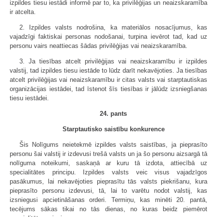
izpildes tiesu iestādi informē par to, ka privilēģijas un neaizskaramība
ir atcelta.
2. Izpildes valsts nodrošina, ka materiālos nosacījumus, kas
vajadzīgi faktiskai personas nodošanai, turpina ievērot tad, kad uz
personu vairs neattiecas šādas privilēģijas vai neaizskaramība.
3. Ja tiesības atcelt privilēģijas vai neaizskaramību ir izpildes
valstij, tad izpildes tiesu iestāde to lūdz darīt nekavējoties. Ja tiesības
atcelt privilēģijas vai neaizskaramību ir citas valsts vai starptautiskas
organizācijas iestādei, tad īstenot šīs tiesības ir jālūdz izsniegšanas
tiesu iestādei.
24. pants
Starptautisko saistību konkurence
Šis Nolīgums neietekmē izpildes valsts saistības, ja pieprasīto
personu šai valstij ir izdevusi trešā valsts un ja šo personu aizsargā tā
nolīguma noteikumi, saskaņā ar kuru tā izdota, attiecībā uz
specialitātes principu. Izpildes valsts veic visus vajadzīgos
pasākumus, lai nekavējoties pieprasītu tās valsts piekrišanu, kura
pieprasīto personu izdevusi, tā, lai to varētu nodot valstij, kas
izsniegusi apcietināšanas orderi. Termiņu, kas minēti 20. pantā,
tecējums sākas tikai no tās dienas, no kuras beidz piemērot