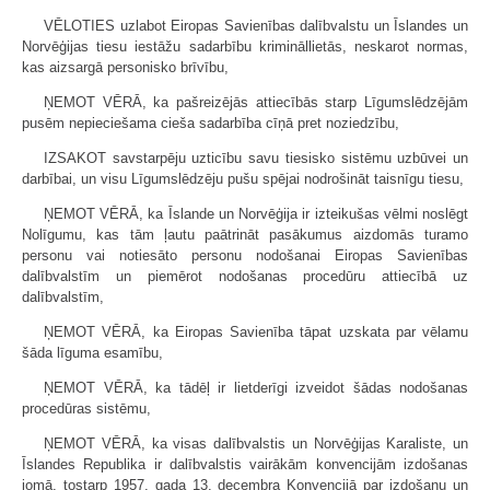
VĒLOTIES uzlabot Eiropas Savienības dalībvalstu un Īslandes un
Norvēģijas tiesu iestāžu sadarbību krimināllietās, neskarot normas,
kas aizsargā personisko brīvību,
ŅEMOT VĒRĀ, ka pašreizējās attiecībās starp Līgumslēdzējām
pusēm nepieciešama cieša sadarbība cīņā pret noziedzību,
IZSAKOT savstarpēju uzticību savu tiesisko sistēmu uzbūvei un
darbībai, un visu Līgumslēdzēju pušu spējai nodrošināt taisnīgu tiesu,
ŅEMOT VĒRĀ, ka Īslande un Norvēģija ir izteikušas vēlmi noslēgt
Nolīgumu, kas tām ļautu paātrināt pasākumus aizdomās turamo
personu vai notiesāto personu nodošanai Eiropas Savienības
dalībvalstīm un piemērot nodošanas procedūru attiecībā uz
dalībvalstīm,
ŅEMOT VĒRĀ, ka Eiropas Savienība tāpat uzskata par vēlamu
šāda līguma esamību,
ŅEMOT VĒRĀ, ka tādēļ ir lietderīgi izveidot šādas nodošanas
procedūras sistēmu,
ŅEMOT VĒRĀ, ka visas dalībvalstis un Norvēģijas Karaliste, un
Īslandes Republika ir dalībvalstis vairākām konvencijām izdošanas
jomā, tostarp 1957. gada 13. decembra Konvencijā par izdošanu un