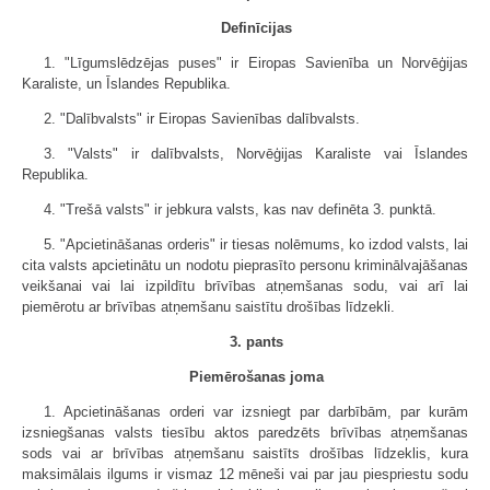
Definīcijas
1. "Līgumslēdzējas puses" ir Eiropas Savienība un Norvēģijas
Karaliste, un Īslandes Republika.
2. "Dalībvalsts" ir Eiropas Savienības dalībvalsts.
3. "Valsts" ir dalībvalsts, Norvēģijas Karaliste vai Īslandes
Republika.
4. "Trešā valsts" ir jebkura valsts, kas nav definēta 3. punktā.
5. "Apcietināšanas orderis" ir tiesas nolēmums, ko izdod valsts, lai
cita valsts apcietinātu un nodotu pieprasīto personu kriminālvajāšanas
veikšanai vai lai izpildītu brīvības atņemšanas sodu, vai arī lai
piemērotu ar brīvības atņemšanu saistītu drošības līdzekli.
3. pants
Piemērošanas joma
1. Apcietināšanas orderi var izsniegt par darbībām, par kurām
izsniegšanas valsts tiesību aktos paredzēts brīvības atņemšanas
sods vai ar brīvības atņemšanu saistīts drošības līdzeklis, kura
maksimālais ilgums ir vismaz 12 mēneši vai par jau piespriestu sodu