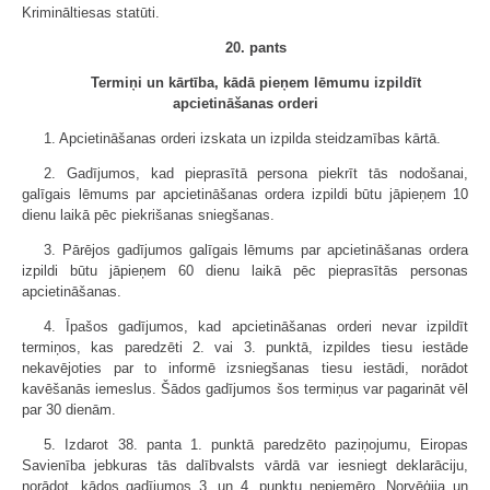
Krimināltiesas statūti.
20. pants
Termiņi un kārtība, kādā pieņem lēmumu izpildīt
apcietināšanas orderi
1. Apcietināšanas orderi izskata un izpilda steidzamības kārtā.
2. Gadījumos, kad pieprasītā persona piekrīt tās nodošanai,
galīgais lēmums par apcietināšanas ordera izpildi būtu jāpieņem 10
dienu laikā pēc piekrišanas sniegšanas.
3. Pārējos gadījumos galīgais lēmums par apcietināšanas ordera
izpildi būtu jāpieņem 60 dienu laikā pēc pieprasītās personas
apcietināšanas.
4. Īpašos gadījumos, kad apcietināšanas orderi nevar izpildīt
termiņos, kas paredzēti 2. vai 3. punktā, izpildes tiesu iestāde
nekavējoties par to informē izsniegšanas tiesu iestādi, norādot
kavēšanās iemeslus. Šādos gadījumos šos termiņus var pagarināt vēl
par 30 dienām.
5. Izdarot 38. panta 1. punktā paredzēto paziņojumu, Eiropas
Savienība jebkuras tās dalībvalsts vārdā var iesniegt deklarāciju,
norādot, kādos gadījumos 3. un 4. punktu nepiemēro. Norvēģija un