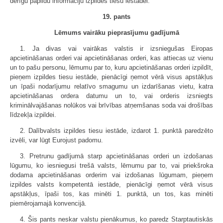
derīgu papildu informāciju izpildes tiesu iestādei.
19. pants
Lēmums vairāku pieprasījumu gadījumā
1. Ja divas vai vairākas valstis ir izsniegušas Eiropas
apcietināšanas orderi vai apcietināšanas orderi, kas attiecas uz vienu
un to pašu personu, lēmumu par to, kuru apcietināšanas orderi izpildīt,
pieņem izpildes tiesu iestāde, pienācīgi ņemot vērā visus apstākļus
un īpaši nodarījumu relatīvo smagumu un izdarīšanas vietu, katra
apcietināšanas ordera datumu un to, vai orderis izsniegts
kriminālvajāšanas nolūkos vai brīvības atņemšanas soda vai drošības
līdzekļa izpildei.
2. Dalībvalsts izpildes tiesu iestāde, izdarot 1. punktā paredzēto
izvēli, var lūgt Eurojust padomu.
3. Pretrunu gadījumā starp apcietināšanas orderi un izdošanas
lūgumu, ko iesniegusi trešā valsts, lēmumu par to, vai priekšroka
dodama apcietināšanas orderim vai izdošanas lūgumam, pieņem
izpildes valsts kompetentā iestāde, pienācīgi ņemot vērā visus
apstākļus, īpaši tos, kas minēti 1. punktā, un tos, kas minēti
piemērojamajā konvencijā.
4. Šis pants neskar valstu pienākumus, ko paredz Starptautiskās