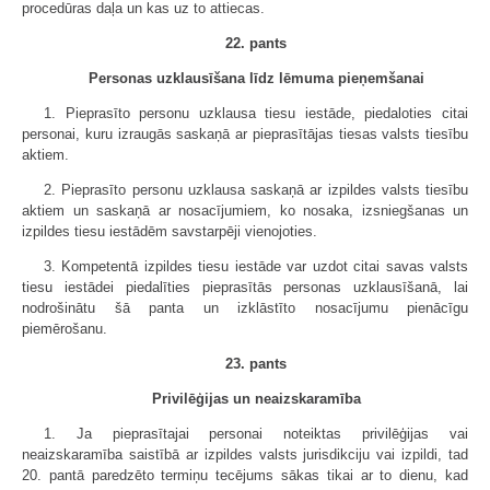
procedūras daļa un kas uz to attiecas.
22. pants
Personas uzklausīšana līdz lēmuma pieņemšanai
1. Pieprasīto personu uzklausa tiesu iestāde, piedaloties citai
personai, kuru izraugās saskaņā ar pieprasītājas tiesas valsts tiesību
aktiem.
2. Pieprasīto personu uzklausa saskaņā ar izpildes valsts tiesību
aktiem un saskaņā ar nosacījumiem, ko nosaka, izsniegšanas un
izpildes tiesu iestādēm savstarpēji vienojoties.
3. Kompetentā izpildes tiesu iestāde var uzdot citai savas valsts
tiesu iestādei piedalīties pieprasītās personas uzklausīšanā, lai
nodrošinātu šā panta un izklāstīto nosacījumu pienācīgu
piemērošanu.
23. pants
Privilēģijas un neaizskaramība
1. Ja pieprasītajai personai noteiktas privilēģijas vai
neaizskaramība saistībā ar izpildes valsts jurisdikciju vai izpildi, tad
20. pantā paredzēto termiņu tecējums sākas tikai ar to dienu, kad