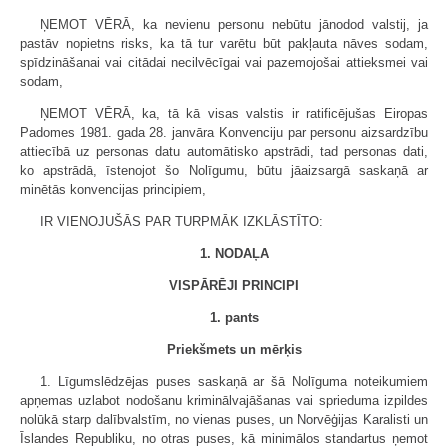
ŅEMOT VĒRĀ, ka nevienu personu nebūtu jānodod valstij, ja
pastāv nopietns risks, ka tā tur varētu būt pakļauta nāves sodam,
spīdzināšanai vai citādai necilvēcīgai vai pazemojošai attieksmei vai
sodam,
ŅEMOT VĒRĀ, ka, tā kā visas valstis ir ratificējušas Eiropas
Padomes 1981. gada 28. janvāra Konvenciju par personu aizsardzību
attiecībā uz personas datu automātisko apstrādi, tad personas dati,
ko apstrādā, īstenojot šo Nolīgumu, būtu jāaizsargā saskaņā ar
minētās konvencijas principiem,
IR VIENOJUŠĀS PAR TURPMĀK IZKLĀSTĪTO:
1. NODAĻA
VISPĀRĒJI PRINCIPI
1. pants
Priekšmets un mērķis
1. Līgumslēdzējas puses saskaņā ar šā Nolīguma noteikumiem
apņemas uzlabot nodošanu kriminālvajāšanas vai sprieduma izpildes
nolūkā starp dalībvalstīm, no vienas puses, un Norvēģijas Karalisti un
Īslandes Republiku, no otras puses, kā minimālos standartus ņemot