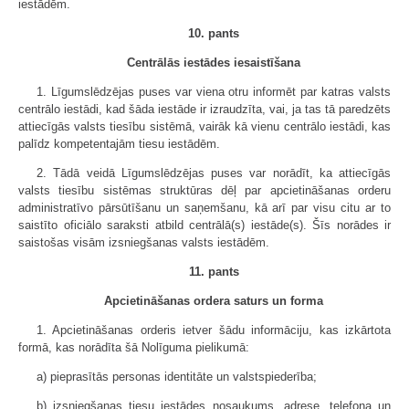
iestādēm.
10. pants
Centrālās iestādes iesaistīšana
1. Līgumslēdzējas puses var viena otru informēt par katras valsts
centrālo iestādi, kad šāda iestāde ir izraudzīta, vai, ja tas tā paredzēts
attiecīgās valsts tiesību sistēmā, vairāk kā vienu centrālo iestādi, kas
palīdz kompetentajām tiesu iestādēm.
2. Tādā veidā Līgumslēdzējas puses var norādīt, ka attiecīgās
valsts tiesību sistēmas struktūras dēļ par apcietināšanas orderu
administratīvo pārsūtīšanu un saņemšanu, kā arī par visu citu ar to
sais­tīto oficiālo saraksti atbild centrālā(s) iestāde(s). Šīs norādes ir
saistošas visām izsniegšanas valsts iestādēm.
11. pants
Apcietināšanas ordera saturs un forma
1. Apcietināšanas orderis ietver šādu informāciju, kas izkārtota
formā, kas norādīta šā Nolīguma pielikumā:
a) pieprasītās personas identitāte un valstspiederība;
b) izsniegšanas tiesu iestādes nosaukums, adrese, telefona un