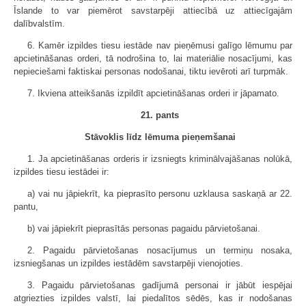
Īslande to var piemērot savstarpēji attiecībā uz attiecīgajām
dalībvalstīm.
6. Kamēr izpildes tiesu iestāde nav pieņēmusi galīgo lēmumu par
apcietināšanas orderi, tā nodrošina to, lai materiālie nosacījumi, kas
nepieciešami faktiskai personas nodošanai, tiktu ievēroti arī turpmāk.
7. Ikviena atteikšanās izpildīt apcietināšanas orderi ir jāpamato.
21. pants
Stāvoklis līdz lēmuma pieņemšanai
1. Ja apcietināšanas orderis ir izsniegts kriminālvajāšanas nolūkā,
izpildes tiesu iestādei ir:
a) vai nu jāpiekrīt, ka pieprasīto personu uzklausa saskaņā ar 22.
pantu,
b) vai jāpiekrīt pieprasītās personas pagaidu pārvietošanai.
2. Pagaidu pārvietošanas nosacījumus un termiņu nosaka,
izsniegšanas un izpildes iestādēm savstarpēji vienojoties.
3. Pagaidu pārvietošanas gadījumā personai ir jābūt iespējai
atgriezties izpildes valstī, lai piedalītos sēdēs, kas ir nodošanas