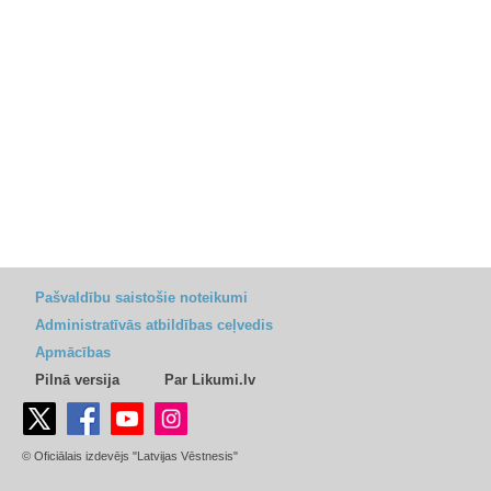
Pašvaldību saistošie noteikumi
Administratīvās atbildības ceļvedis
Apmācības
Pilnā versija
Par Likumi.lv
© Oficiālais izdevējs "Latvijas Vēstnesis"