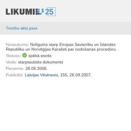
Tiesību akta pase
Nosaukums:
Nolīgums starp Eiropas Savienību un Īslandes
Republiku un Norvēģijas Karalisti par nodošanas procedūru ..
Statuss:
spēkā esošs
Veids:
starptautisks dokuments
Pieņemts:
28.06.2006.
Publicēts:
Latvijas Vēstnesis
, 155, 26.09.2007.