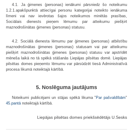
4.1. Ja ģimenes (personas) ienākumi pārsniedz šo noteikumu
1.2.1.apakšpunktā attiecīgai personu kategorijai noteikto ienākuma
līmeni vai nav ievērotas šajos noteikumos minētās prasības,
Sociālais dienests pieņem lēmumu par atteikumu piešķirt
maznodrošinātas ģimenes (personas) statusu.
4.2. Sociālā dienesta lēmumu par ģimenes (personas) atbilstību
maznodrošinātas ģimenes (personas) statusam vai par atteikumu
piešķirt maznodrošinātas ģimenes (personas) statusu var apstrīdēt
mēneša laikā no tā spēkā stāšanās Liepājas pilsētas domē. Liepājas
pilsētas domes pieņemto lēmumu var pārsūdzēt tiesā Administratīvā
procesa likumā noteiktajā kārtībā.
5. Noslēguma jautājums
Noteikumi publicējami un stājas spēkā likuma "
Par pašvaldībām
"
45.pantā
noteiktajā kārtībā.
Liepājas pilsētas domes priekšsēdētājs U.Sesks