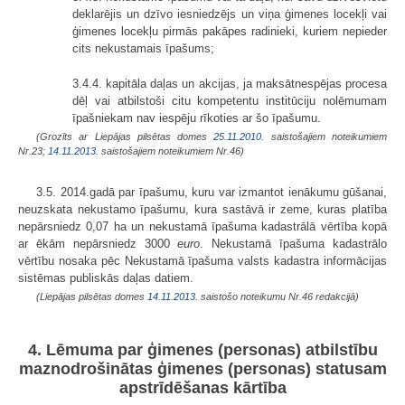
deklarējis un dzīvo iesniedzējs un viņa ģimenes locekļi vai
ģimenes locekļu pirmās pakāpes radinieki, kuriem nepieder
cits nekustamais īpašums;
3.4.4. kapitāla daļas un akcijas, ja maksātnespējas procesa
dēļ vai atbilstoši citu kompetentu institūciju nolēmumam
īpašniekam nav iespēju rīkoties ar šo īpašumu.
(Grozīts ar Liepājas pilsētas domes
25.11.2010.
saistošajiem noteikumiem
Nr.23;
14.11.2013.
saistošajiem noteikumiem Nr.46)
3.5. 2014.gadā par īpašumu, kuru var izmantot ienākumu gūšanai,
neuzskata nekustamo īpašumu, kura sastāvā ir zeme, kuras platība
nepārsniedz 0,07 ha un nekustamā īpašuma kadastrālā vērtība kopā
ar ēkām nepārsniedz 3000
euro
. Nekustamā īpašuma kadastrālo
vērtību nosaka pēc Nekustamā īpašuma valsts kadastra informācijas
sistēmas publiskās daļas datiem.
(Liepājas pilsētas domes
14.11.2013.
saistošo noteikumu Nr.46 redakcijā)
4. Lēmuma par ģimenes (personas) atbilstību
maznodrošinātas ģimenes (personas) statusam
apstrīdēšanas kārtība