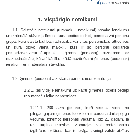
14.panta
sesto daļu
1. Vispārīgie noteikumi
1.1. Saistošie noteikumi (turpmāk – noteikumi) nosaka ienākumu
un materiālā stāvokļa līmeni, kuru nepārsniedzot, persona vai personu
grupa, kuru saista laulība, radniecība vai citas personiskas attiecības
un kura dzīvo vienā mājoklī, kurš ir šo personu deklarētā
pamatdzīvesvieta (turpmāk – ģimene (persona)), atzīstama par
maznodrošinātu, kā arī kārtību, kādā novērtējami ģimenes (personas)
ienākumi un materiālais stāvoklis.
1.2. Ģimene (persona) atzīstama par maznodrošinātu, ja:
1.2.1. tās vidējie ienākumi uz katru ģimenes locekli pēdējo
trīs mēnešu laikā nepārsniedz:
1.2.1.1. 230
euro
ģimenei, kurā vismaz viens no
pilngadīgajiem ģimenes locekļiem ir persona darbspējīgā
vecumā, izņemot personas vecumā līdz 21 gadam, ja
tās turpina mācības vispārējās vai profesionālās
izglītības iestādes, kas ir tiesīga izsniegt valsts atzītus