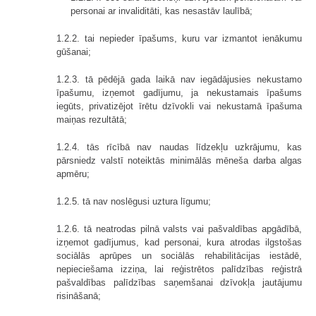
personai ar invaliditāti, kas nesastāv laulībā;
1.2.2. tai nepieder īpašums, kuru var izmantot ienākumu
gūšanai;
1.2.3. tā pēdējā gada laikā nav iegādājusies nekustamo
īpašumu, izņemot gadījumu, ja nekustamais īpašums
iegūts, privatizējot īrētu dzīvokli vai nekustamā īpašuma
maiņas rezultātā;
1.2.4. tās rīcībā nav naudas līdzekļu uzkrājumu, kas
pārsniedz valstī noteiktās minimālās mēneša darba algas
apmēru;
1.2.5. tā nav noslēgusi uztura līgumu;
1.2.6. tā neatrodas pilnā valsts vai pašvaldības apgādībā,
izņemot gadījumus, kad personai, kura atrodas ilgstošas
sociālās aprūpes un sociālās rehabilitācijas iestādē,
nepieciešama izziņa, lai reģistrētos palīdzības reģistrā
pašvaldības palīdzības saņemšanai dzīvokļa jautājumu
risināšanā;