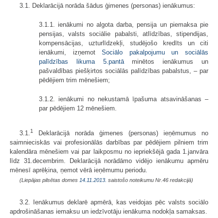
3.1. Deklarācijā norāda šādus ģimenes (personas) ienākumus:
3.1.1. ienākumi no algota darba, pensija un piemaksa pie
pensijas, valsts sociālie pabalsti, atlīdzības, stipendijas,
kompensācijas, uzturlīdzekļi, studējošo kredīts un citi
ienākumi, izņemot
Sociālo pakalpojumu un sociālās
palīdzības likuma
5.pantā
minētos ienākumus un
pašvaldības piešķirtos sociālās palīdzības pabalstus, – par
pēdējiem trim mēnešiem;
3.1.2. ienākumi no nekustamā īpašuma atsavināšanas –
par pēdējiem 12 mēnešiem.
1
3.1.
Deklarācijā norāda ģimenes (personas) ieņēmumus no
saimnieciskās vai profesionālās darbības par pēdējiem pilniem trim
kalendāra mēnešiem vai par laikposmu no iepriekšējā gada 1.janvāra
līdz 31.decembrim. Deklarācijā norādāmo vidējo ienākumu apmēru
mēnesī aprēķina, ņemot vērā ieņēmumu periodu.
(Liepājas pilsētas domes
14.11.2013.
saistošo noteikumu Nr.46 redakcijā)
3.2. Ienākumus deklarē apmērā, kas veidojas pēc valsts sociālo
apdrošināšanas iemaksu un iedzīvotāju ienākuma nodokļa samaksas.