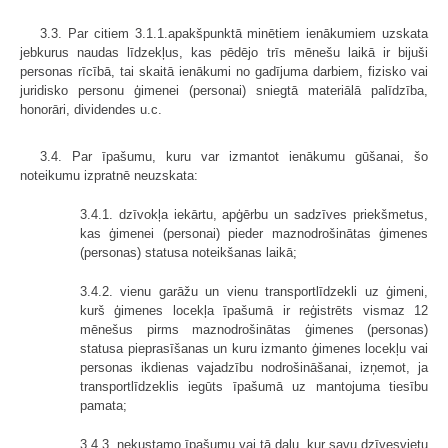
3.3. Par citiem 3.1.1.apakšpunktā minētiem ienākumiem uzskata
jebkurus naudas līdzekļus, kas pēdējo trīs mēnešu laikā ir bijuši
personas rīcībā, tai skaitā ienākumi no gadījuma darbiem, fizisko vai
juridisko personu ģimenei (personai) sniegtā materiālā palīdzība,
honorāri, dividendes u.c.
3.4. Par īpašumu, kuru var izmantot ienākumu gūšanai, šo
noteikumu izpratnē neuzskata:
3.4.1. dzīvokļa iekārtu, apģērbu un sadzīves priekšmetus,
kas ģimenei (personai) pieder maznodrošinātas ģimenes
(personas) statusa noteikšanas laikā;
3.4.2. vienu garāžu un vienu transportlīdzekli uz ģimeni,
kurš ģimenes locekļa īpašumā ir reģistrēts vismaz 12
mēnešus pirms maznodrošinātas ģimenes (personas)
statusa pieprasīšanas un kuru izmanto ģimenes locekļu vai
personas ikdienas vajadzību nodrošināšanai, izņemot, ja
transportlīdzeklis iegūts īpašumā uz mantojuma tiesību
pamata;
3.4.3. nekustamo īpašumu vai tā daļu, kur savu dzīvesvietu