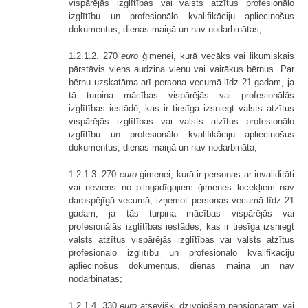
vispārējās izglītības vai valsts atzītus profesionālo
izglītību un profesionālo kvalifikāciju apliecinošus
dokumentus, dienas maiņā un nav nodarbinātas;
1.2.1.2. 270
euro
ģimenei, kurā vecāks vai likumiskais
pārstāvis viens audzina vienu vai vairākus bērnus. Par
bērnu uzskatāma arī persona vecumā līdz 21 gadam, ja
tā turpina mācības vispārējās vai profesionālās
izglītības iestādē, kas ir tiesīga izsniegt valsts atzītus
vispārējās izglītības vai valsts atzītus profesionālo
izglītību un profesionālo kvalifikāciju apliecinošus
dokumentus, dienas maiņā un nav nodarbināta;
1.2.1.3. 270
euro
ģimenei, kurā ir personas ar invaliditāti
vai neviens no pilngadīgajiem ģimenes locekļiem nav
darbspējīgā vecumā, izņemot personas vecumā līdz 21
gadam, ja tās turpina mācības vispārējās vai
profesionālās izglītības iestādes, kas ir tiesīga izsniegt
valsts atzītus vispārējās izglītības vai valsts atzītus
profesionālo izglītību un profesionālo kvalifikāciju
apliecinošus dokumentus, dienas maiņā un nav
nodarbinātas;
1.2.1.4. 330
euro
atsevišķi dzīvojošam pensionāram vai