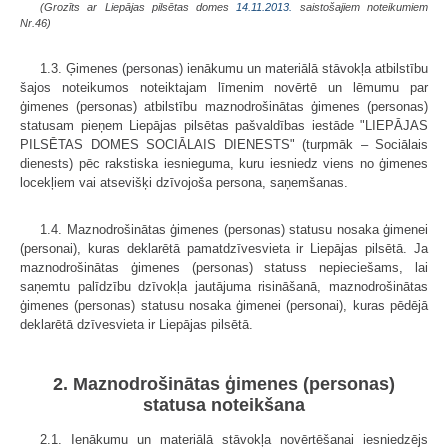
(Grozīts ar Liepājas pilsētas domes
14.11.2013.
saistošajiem noteikumiem
Nr.46)
1.3. Ģimenes (personas) ienākumu un materiālā stāvokļa atbilstību
šajos noteikumos noteiktajam līmenim novērtē un lēmumu par
ģimenes (personas) atbilstību maznodrošinātas ģimenes (personas)
statusam pieņem Liepājas pilsētas pašvaldības iestāde "LIEPĀJAS
PILSĒTAS DOMES SOCIĀLAIS DIENESTS" (turpmāk – Sociālais
dienests) pēc rakstiska iesnieguma, kuru iesniedz viens no ģimenes
locekļiem vai atsevišķi dzīvojoša persona, saņemšanas.
1.4. Maznodrošinātas ģimenes (personas) statusu nosaka ģimenei
(personai), kuras deklarētā pamatdzīvesvieta ir Liepājas pilsētā. Ja
maznodrošinātas ģimenes (personas) statuss nepieciešams, lai
saņemtu palīdzību dzīvokļa jautājuma risināšanā, maznodrošinātas
ģimenes (personas) statusu nosaka ģimenei (personai), kuras pēdējā
deklarētā dzīvesvieta ir Liepājas pilsētā.
2. Maznodrošinātas ģimenes (personas)
statusa noteikšana
2.1. Ienākumu un materiālā stāvokļa novērtēšanai iesniedzējs