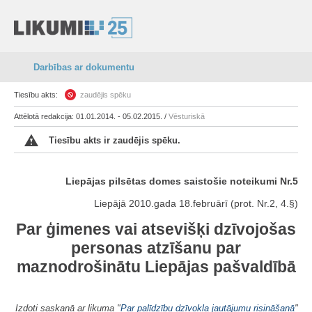
Darbības ar dokumentu
Tiesību akts:
zaudējis spēku
Attēlotā redakcija: 01.01.2014. - 05.02.2015. /
Vēsturiskā
Tiesību akts ir zaudējis spēku.
Liepājas pilsētas domes saistošie noteikumi Nr.5
Liepājā 2010.gada 18.februārī (prot. Nr.2, 4.§)
Par ģimenes vai atsevišķi dzīvojošas
personas atzīšanu par
maznodrošinātu Liepājas pašvaldībā
Izdoti saskaņā ar likuma "
Par palīdzību dzīvokļa jautājumu risināšanā
"