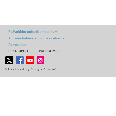
Pašvaldību saistošie noteikumi
Administratīvās atbildības ceļvedis
Apmācības
Pilnā versija
Par Likumi.lv
© Oficiālais izdevējs "Latvijas Vēstnesis"