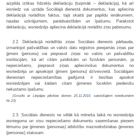
aizpilda iztikas līdzekļu deklarāciju (turpmāk – deklarācija), kā arī
iesniedz vai uzrāda Sociālajā dienestā dokumentus, kas apliecina
deklarācijā norādītos faktus, tajā skaitā par papildu ienākumiem,
naudas uzkrājumiem, parādsaistībām un īpašumu. Parakstot
deklarāciju, iesniedzējs apliecina deklarācijā norādīto ziņu patiesumu.
2.2. Deklarācijā norādītās ziņas Sociālais dienests pārbauda,
izmantojot pašvaldības un valsts datu reģistros pieejamās ziņas par
ģimeni (personu) vai pieprasot ziņas no valsts un pašvaldību
institūcijām, kā arī citām juridiskām un fiziskām personām, ja
nepieciešams, pieprasot ziņas apliecinošus dokumentus no
iesniedzēja un apsekojot ģimeni (personu) dzīvesvietā. Sociālajam
dienestam nepieciešamības gadījumā ir tiesības apsekot
iesniedzējam vai kādam citam ģimenes loceklim piederošu
nekustamo īpašumu.
(Grozīts ar Liepājas pilsētas domes
25.11.2010.
saistošajiem noteikumiem
Nr.23)
2.3. Sociālais dienests ne vēlāk kā mēneša laikā no iesniedzēja
iesnieguma un visu nepieciešamo dokumentu saņemšanas pieņem
lēmumu par ģimenes (personas) atbilstību maznodrošinātas ģimenes
(personas) statusam.