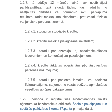
1.2.7. tā pēdējo 12 mēnešu laikā nav nodibinājusi
parādsaistības, tajā skaitā tādas, kas radušās no
neatļautas darbības vai normatīvo aktu pārkāpuma
rezultātā, radot maksājuma pienākumu pret valsti, fizisku
vai juridisku personu, izņemot:
1.2.7.1. studiju un studējošo kredītu;
1.2.7.2. kredītu mājokļa pielāgošanai invalīdam;
1.2.7.3. parādu par dzīvokļa īri, apsaimniekošanas
izdevumiem un komunālajiem pakalpojumiem;
1.2.7.4. kredītu ārkārtas operācijām pēc ārstniecības
personas nozīmējuma;
1.2.7.5. parādu par pacienta iemaksu vai pacienta
līdzmaksājumu, saņemot no valsts budžeta apmaksātos
veselības aprūpes pakalpojumus;
1.2.8. persona ir reģistrējusies Nodarbinātības valsts
aģentūrā kā bezdarbnieks atbilstoši
Sociālo pakalpojumu un
sociālās palīdzības likuma
37.panta
pirmajai daļai.