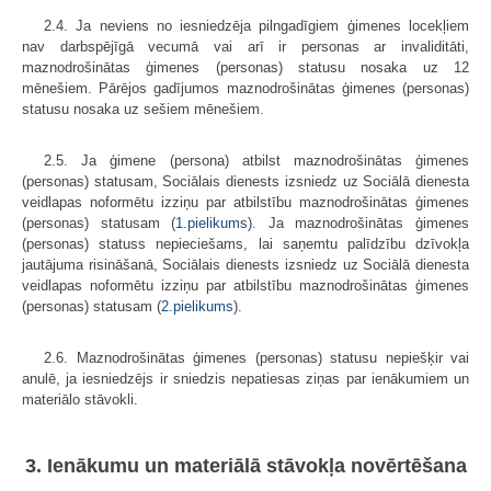
2.4. Ja neviens no iesniedzēja pilngadīgiem ģimenes locekļiem
nav darbspējīgā vecumā vai arī ir personas ar invaliditāti,
maznodrošinātas ģimenes (personas) statusu nosaka uz 12
mēnešiem. Pārējos gadījumos maznodrošinātas ģimenes (personas)
statusu nosaka uz sešiem mēnešiem.
2.5. Ja ģimene (persona) atbilst maznodrošinātas ģimenes
(personas) statusam, Sociālais dienests izsniedz uz Sociālā dienesta
veidlapas noformētu izziņu par atbilstību maznodrošinātas ģimenes
(personas) statusam (
1.pielikums
). Ja maznodrošinātas ģimenes
(personas) statuss nepieciešams, lai saņemtu palīdzību dzīvokļa
jautājuma risināšanā, Sociālais dienests izsniedz uz Sociālā dienesta
veidlapas noformētu izziņu par atbilstību maznodrošinātas ģimenes
(personas) statusam (
2.pielikums
).
2.6. Maznodrošinātas ģimenes (personas) statusu nepiešķir vai
anulē, ja iesniedzējs ir sniedzis nepatiesas ziņas par ienākumiem un
materiālo stāvokli.
3. Ienākumu un materiālā stāvokļa novērtēšana