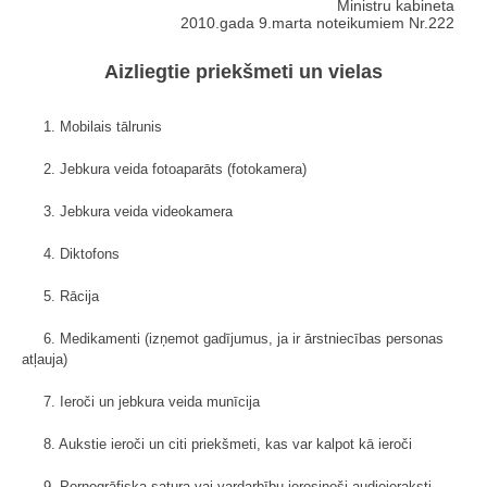
Ministru kabineta
2010.gada 9.marta noteikumiem Nr.222
Aizliegtie priekšmeti un vielas
1. Mobilais tālrunis
2. Jebkura veida fotoaparāts (fotokamera)
3. Jebkura veida videokamera
4. Diktofons
5. Rācija
6. Medikamenti (izņemot gadījumus, ja ir ārstniecības personas
atļauja)
7. Ieroči un jebkura veida munīcija
8. Aukstie ieroči un citi priekšmeti, kas var kalpot kā ieroči
9. Pornogrāfiska satura vai vardarbību ierosinoši audioieraksti,