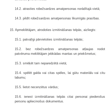
14.2. atrasties robežsardzes amatpersonas norādītajā vietā;
14.3. pildīt robežsardzes amatpersonas likumīgās prasības.
15. Apmeklētājam, atrodoties izmitināšanas telpās, aizliegts:
15.1. patvaļīgi pārvietoties izmitināšanas telpās;
15.2. bez robežsardzes amatpersonas atļaujas nodot
patvēruma meklētājam jebkādas mantas un priekšmetus;
15.3. smēķēt tam neparedzētā vietā;
15.4. spēlēt galda vai citas spēles, lai gūtu materiālu vai citu
labumu;
15.5. lietot necenzētus vārdus;
15.6. ienest izmitināšanas telpās citai personai piederošus
personu apliecinošus dokumentus.