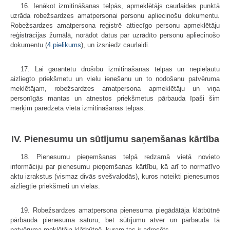
16. Ienākot izmitināšanas telpās, apmeklētājs caurlaides punktā
uzrāda robežsardzes amatpersonai personu apliecinošu dokumentu.
Robežsardzes amatpersona reģistrē attiecīgo personu apmeklētāju
reģistrācijas žurnālā, norādot datus par uzrādīto personu apliecinošo
dokumentu (
4.pielikums
), un izsniedz caurlaidi.
17. Lai garantētu drošību izmitināšanas telpās un nepieļautu
aizliegto priekšmetu un vielu ienešanu un to nodošanu patvēruma
meklētājam, robežsardzes amatpersona apmeklētāju un viņa
personīgās mantas un atnestos priekšmetus pārbauda īpaši šim
mērķim paredzētā vietā izmitināšanas telpās.
IV. Pienesumu un sūtījumu saņemšanas kārtība
18. Pienesumu pieņemšanas telpā redzamā vietā novieto
informāciju par pienesumu pieņemšanas kārtību, kā arī to normatīvo
aktu izrakstus (vismaz divās svešvalodās), kuros noteikti pienesumos
aizliegtie priekšmeti un vielas.
19. Robežsardzes amatpersona pienesuma piegādātāja klātbūtnē
pārbauda pienesuma saturu, bet sūtījumu atver un pārbauda tā
patvēruma meklētāja klātbūtnē, kuram tas ir adresēts.