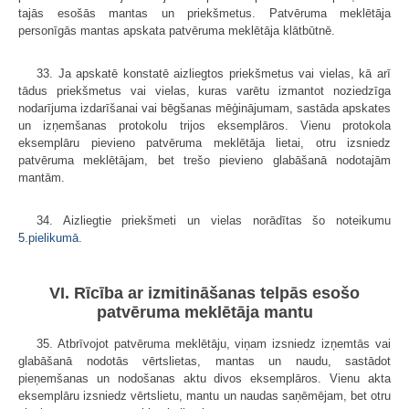
tajās esošās mantas un priekšmetus. Patvēruma meklētāja
personīgās mantas apskata patvēruma meklētāja klātbūtnē.
33. Ja apskatē konstatē aizliegtos priekšmetus vai vielas, kā arī
tādus priekšmetus vai vielas, kuras varētu izmantot noziedzīga
nodarījuma izdarīšanai vai bēgšanas mēģinājumam, sastāda apskates
un izņemšanas protokolu trijos eksemplāros. Vienu protokola
eksemplāru pievieno patvēruma meklētāja lietai, otru izsniedz
patvēruma meklētājam, bet trešo pievieno glabāšanā nodotajām
mantām.
34. Aizliegtie priekšmeti un vielas norādītas šo noteikumu
5.pielikumā
.
VI. Rīcība ar izmitināšanas telpās esošo
patvēruma meklētāja mantu
35. Atbrīvojot patvēruma meklētāju, viņam izsniedz izņemtās vai
glabāšanā nodotās vērtslietas, mantas un naudu, sastādot
pieņemšanas un nodošanas aktu divos eksemplāros. Vienu akta
eksemplāru izsniedz vērtslietu, mantu un naudas saņēmējam, bet otru