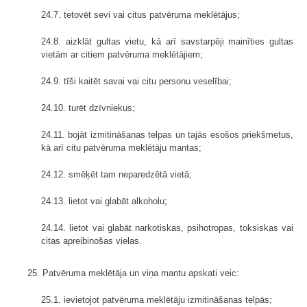
24.7. tetovēt sevi vai citus patvēruma meklētājus;
24.8. aizklāt gultas vietu, kā arī savstarpēji mainīties gultas
vietām ar citiem patvēruma meklētājiem;
24.9. tīši kaitēt savai vai citu personu veselībai;
24.10. turēt dzīvniekus;
24.11. bojāt izmitināšanas telpas un tajās esošos priekšmetus,
kā arī citu patvēruma meklētāju mantas;
24.12. smēķēt tam neparedzētā vietā;
24.13. lietot vai glabāt alkoholu;
24.14. lietot vai glabāt narkotiskas, psihotropas, toksiskas vai
citas apreibinošas vielas.
25. Patvēruma meklētāja un viņa mantu apskati veic:
25.1. ievietojot patvēruma meklētāju izmitināšanas telpās;