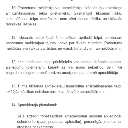
10. Patvēruma meklētājs vai apmeklētājs tikšanās laiku saskaņo
ar izmitināšanas telpu priekšnieku. Saskaņojot tikšanās laiku,
izmitināšanas telpu priekšnieks ņem vērā dienas kārtību un tikšanās
tehniskās iespējas.
11. Tikšanās notiek īpaši šim nolūkam aprīkotā telpā, un vienam
patvēruma meklētājam tā nav ilgāka par divām stundām. Patvēruma
meklētājs vienlaikus var tikties ne vairāk kā ar diviem apmeklētājiem.
12. Izmitināšanas telpu priekšnieks var noteikt tikšanās pagaidu
aizliegumu (piemēram, karantīnas vai masu nekārtību dēļ). Par
pagaidu aizliegumu robežsardzes amatpersona informē apmeklētāju.
13. Pirms tikšanās apmeklētāju iepazīstina ar izmitināšanas telpu
iekšējās kārtības noteikumiem, kas jāievēro apmeklētājiem.
14. Apmeklētāja pienākumi:
14.1. uzrādīt robežsardzes amatpersonai personu apliecinošu
dokumentu (pasi, personas apliecību), personīgās mantas un
atnestos priekšmetus;