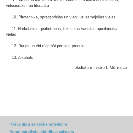
videoieraksti un literatūra
10. Pirotehnika, sprāgstvielas un viegli uzliesmojošas vielas
11. Narkotiskas, psihotropas, toksiskas vai citas apreibinošas
vielas
12. Raugs un citi rūgstoši pārtikas produkti
13. Alkohols
Iekšlietu ministre L.Mūrniece
Pašvaldību saistošie noteikumi
Administratīvās atbildības ceļvedis