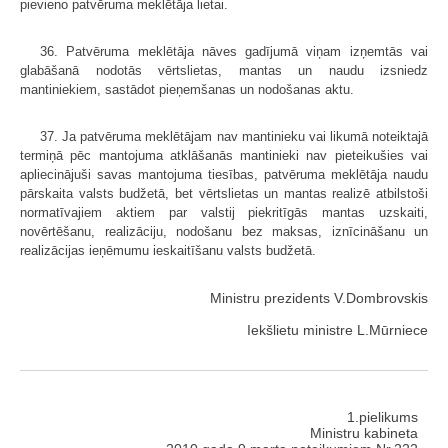
pievieno patvēruma meklētāja lietai.
36. Patvēruma meklētāja nāves gadījumā viņam izņemtās vai
glabāšanā nodotās vērtslietas, mantas un naudu izsniedz
mantiniekiem, sastādot pieņemšanas un nodošanas aktu.
37. Ja patvēruma meklētājam nav mantinieku vai likumā noteiktajā
termiņā pēc mantojuma atklāšanās mantinieki nav pieteikušies vai
apliecinājuši savas mantojuma tiesības, patvēruma meklētāja naudu
pārskaita valsts budžetā, bet vērtslietas un mantas realizē atbilstoši
normatīvajiem aktiem par valstij piekritīgās mantas uzskaiti,
novērtēšanu, realizāciju, nodošanu bez maksas, iznīcināšanu un
realizācijas ieņēmumu ieskaitīšanu valsts budžetā.
Ministru prezidents V.Dombrovskis
Iekšlietu ministre L.Mūrniece
1.pielikums
Ministru kabineta