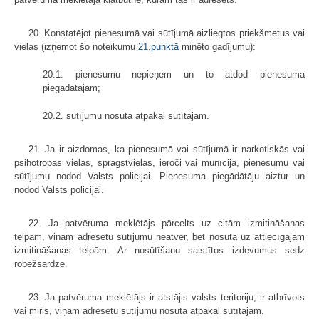
20. Konstatējot pienesumā vai sūtījumā aizliegtos priekšmetus vai
vielas (izņemot šo noteikumu
21.punktā
minēto gadījumu):
20.1. pienesumu nepieņem un to atdod pienesuma
piegādātājam;
20.2. sūtījumu nosūta atpakaļ sūtītājam.
21. Ja ir aizdomas, ka pienesumā vai sūtījumā ir narkotiskās vai
psihotropās vielas, sprāgstvielas, ieroči vai munīcija, pienesumu vai
sūtījumu nodod Valsts policijai. Pienesuma piegādātāju aiztur un
nodod Valsts policijai.
22. Ja patvēruma meklētājs pārcelts uz citām izmitināšanas
telpām, viņam adresētu sūtījumu neatver, bet nosūta uz attiecīgajām
izmitināšanas telpām. Ar nosūtīšanu saistītos izdevumus sedz
robežsardze.
23. Ja patvēruma meklētājs ir atstājis valsts teritoriju, ir atbrīvots
vai miris, viņam adresētu sūtījumu nosūta atpakaļ sūtītājam.