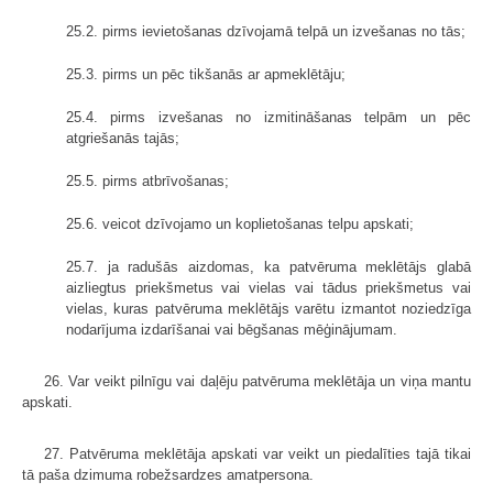
25.2. pirms ievietošanas dzīvojamā telpā un izvešanas no tās;
25.3. pirms un pēc tikšanās ar apmeklētāju;
25.4. pirms izvešanas no izmitināšanas telpām un pēc
atgriešanās tajās;
25.5. pirms atbrīvošanas;
25.6. veicot dzīvojamo un koplietošanas telpu apskati;
25.7. ja radušās aizdomas, ka patvēruma meklētājs glabā
aizliegtus priekšmetus vai vielas vai tādus priekšmetus vai
vielas, kuras patvēruma meklētājs varētu izmantot noziedzīga
nodarījuma izdarīšanai vai bēgšanas mēģinājumam.
26. Var veikt pilnīgu vai daļēju patvēruma meklētāja un viņa mantu
apskati.
27. Patvēruma meklētāja apskati var veikt un piedalīties tajā tikai
tā paša dzimuma robežsardzes amatpersona.