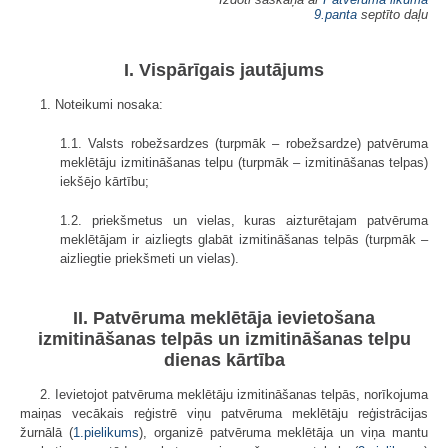
9.panta
septīto daļu
I. Vispārīgais jautājums
1. Noteikumi nosaka:
1.1. Valsts robežsardzes (turpmāk – robežsardze) patvēruma
meklētāju izmitināšanas telpu (turpmāk – izmitināšanas telpas)
iekšējo kārtību;
1.2. priekšmetus un vielas, kuras aizturētajam patvēruma
meklētājam ir aizliegts glabāt izmitināšanas telpās (turpmāk –
aizliegtie priekšmeti un vielas).
II. Patvēruma meklētāja ievietošana
izmitināšanas telpās un izmitināšanas telpu
dienas kārtība
2. Ievietojot patvēruma meklētāju izmitināšanas telpās, norīkojuma
maiņas vecākais reģistrē viņu patvēruma meklētāju reģistrācijas
žurnālā (
1.pielikums
), organizē patvēruma meklētāja un viņa mantu