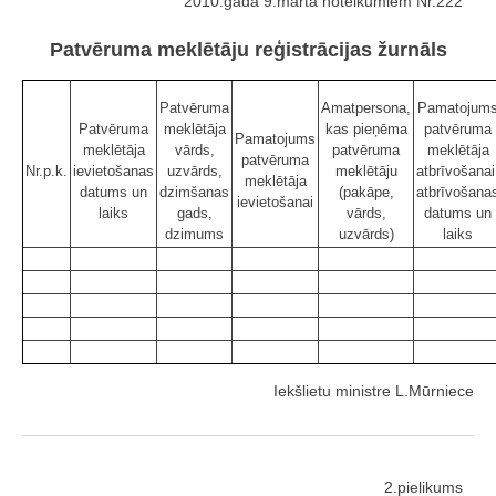
2010.gada 9.marta noteikumiem Nr.222
Patvēruma meklētāju reģistrācijas žurnāls
Patvēruma
Amatpersona,
Pamatojum
Patvēruma
meklētāja
kas pieņēma
patvēruma
Pamatojums
meklētāja
vārds,
patvēruma
meklētāja
patvēruma
Nr.p.k.
ievietošanas
uzvārds,
meklētāju
atbrīvošanai
meklētāja
datums un
dzimšanas
(pakāpe,
atbrīvošana
ievietošanai
laiks
gads,
vārds,
datums un
dzimums
uzvārds)
laiks
Iekšlietu ministre L.Mūrniece
2.pielikums