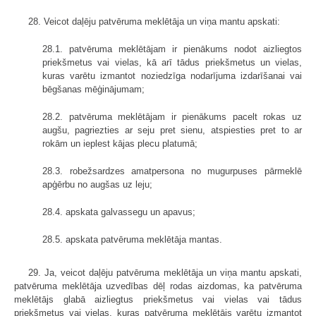
28. Veicot daļēju patvēruma meklētāja un viņa mantu apskati:
28.1. patvēruma meklētājam ir pienākums nodot aizliegtos
priekšmetus vai vielas, kā arī tādus priekšmetus un vielas,
kuras varētu izmantot noziedzīga nodarījuma izdarīšanai vai
bēgšanas mēģinājumam;
28.2. patvēruma meklētājam ir pienākums pacelt rokas uz
augšu, pagriezties ar seju pret sienu, atspiesties pret to ar
rokām un ieplest kājas plecu platumā;
28.3. robežsardzes amatpersona no mugurpuses pārmeklē
apģērbu no augšas uz leju;
28.4. apskata galvassegu un apavus;
28.5. apskata patvēruma meklētāja mantas.
29. Ja, veicot daļēju patvēruma meklētāja un viņa mantu apskati,
patvēruma meklētāja uzvedības dēļ rodas aizdomas, ka patvēruma
meklētājs glabā aizliegtus priekšmetus vai vielas vai tādus
priekšmetus vai vielas, kuras patvēruma meklētājs varētu izmantot