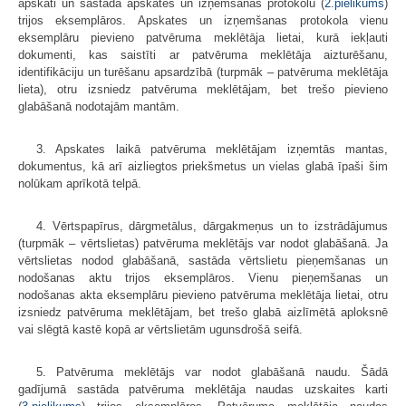
apskati un sastāda apskates un izņemšanas protokolu (
2.pielikums
)
trijos eksemplāros. Apskates un izņemšanas protokola vienu
eksemplāru pievieno patvēruma meklētāja lietai, kurā iekļauti
dokumenti, kas saistīti ar patvēruma meklētāja aizturēšanu,
identifikāciju un turēšanu apsardzībā (turpmāk – patvēruma meklētāja
lieta), otru izsniedz patvēruma meklētājam, bet trešo pievieno
glabāšanā nodotajām mantām.
3. Apskates laikā patvēruma meklētājam izņemtās mantas,
dokumentus, kā arī aizliegtos priekšmetus un vielas glabā īpaši šim
nolūkam aprīkotā telpā.
4. Vērtspapīrus, dārgmetālus, dārgakmeņus un to izstrādājumus
(turpmāk – vērtslietas) patvēruma meklētājs var nodot glabāšanā. Ja
vērtslietas nodod glabāšanā, sastāda vērtslietu pieņemšanas un
nodošanas aktu trijos eksemplāros. Vienu pieņemšanas un
nodošanas akta eksemplāru pievieno patvēruma meklētāja lietai, otru
izsniedz patvēruma meklētājam, bet trešo glabā aizlīmētā aploksnē
vai slēgtā kastē kopā ar vērtslietām ugunsdrošā seifā.
5. Patvēruma meklētājs var nodot glabāšanā naudu. Šādā
gadījumā sastāda patvēruma meklētāja naudas uzskaites karti