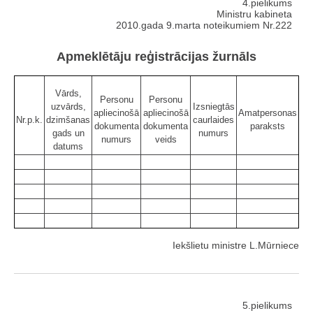
4.pielikums
Ministru kabineta
2010.gada 9.marta noteikumiem Nr.222
Apmeklētāju reģistrācijas žurnāls
Vārds,
Personu
Personu
uzvārds,
Izsniegtās
apliecinošā
apliecinošā
Amatpersonas
Nr.p.k.
dzimšanas
caurlaides
dokumenta
dokumenta
paraksts
gads un
numurs
numurs
veids
datums
Iekšlietu ministre L.Mūrniece
5.pielikums