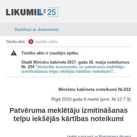
Darbības ar dokumentu
Tiesību akts:
zaudējis spēku
Tiesību akts ir zaudējis spēku.
Skatīt Ministru kabineta 2017. gada 16. maija noteikumus
Nr. 254 "
Aizturēto ārzemnieku un patvēruma meklētāju
izmitināšanas telpu iekšējās kārtības noteikumi
".
Ministru kabineta noteikumi Nr.222
Rīgā 2010.gada 9.martā (prot. Nr.12 7.§)
Patvēruma meklētāju izmitināšanas
telpu iekšējās kārtības noteikumi
Izdoti saskaņā ar
Patvēruma likuma