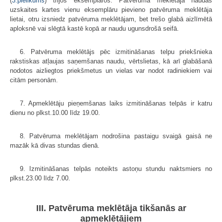
(
3.pielikums
) trijos eksemplāros. Patvēruma meklētāja naudas
uzskaites kartes vienu eksemplāru pievieno patvēruma meklētāja
lietai, otru izsniedz patvēruma meklētājam, bet trešo glabā aizlīmētā
aploksnē vai slēgtā kastē kopā ar naudu ugunsdrošā seifā.
6. Patvēruma meklētājs pēc izmitināšanas telpu priekšnieka
rakstiskas atļaujas saņemšanas naudu, vērtslietas, kā arī glabāšanā
nodotos aizliegtos priekšmetus un vielas var nodot radiniekiem vai
citām personām.
7. Apmeklētāju pieņemšanas laiks izmitināšanas telpās ir katru
dienu no plkst.10.00 līdz 19.00.
8. Patvēruma meklētājam nodrošina pastaigu svaigā gaisā ne
mazāk kā divas stundas dienā.
9. Izmitināšanas telpās noteikts astoņu stundu naktsmiers no
plkst.23.00 līdz 7.00.
III. Patvēruma meklētāja tikšanās ar
apmeklētājiem