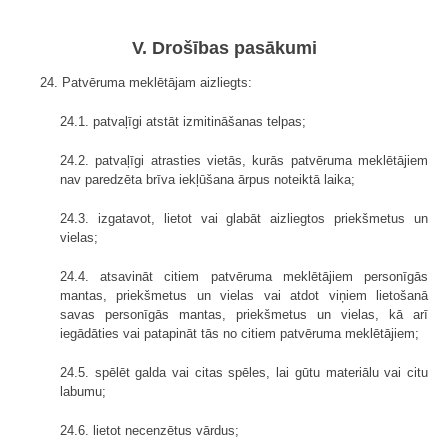
V. Drošības pasākumi
24. Patvēruma meklētājam aizliegts:
24.1. patvaļīgi atstāt izmitināšanas telpas;
24.2. patvaļīgi atrasties vietās, kurās patvēruma meklētājiem
nav paredzēta brīva iekļūšana ārpus noteiktā laika;
24.3. izgatavot, lietot vai glabāt aizliegtos priekšmetus un
vielas;
24.4. atsavināt citiem patvēruma meklētājiem personīgās
mantas, priekšmetus un vielas vai atdot viņiem lietošanā
savas personīgās mantas, priekšmetus un vielas, kā arī
iegādāties vai patapināt tās no citiem patvēruma meklētājiem;
24.5. spēlēt galda vai citas spēles, lai gūtu materiālu vai citu
labumu;
24.6. lietot necenzētus vārdus;