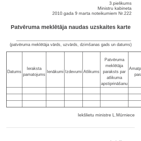
3.pielikums
Ministru kabineta
2010.gada 9 marta noteikumiem Nr.222
Patvēruma meklētāja naudas uzskaites karte
____________________________________________________
(patvēruma meklētāja vārds, uzvārds, dzimšanas gads un datums)
Patvēruma
meklētāja
Ieraksta
Amatp
Datums
Ienākumi
Izdevumi
Atlikums
paraksts par
pamatojums
par
atlikuma
apstiprināšanu
Iekšlietu ministre L.Mūrniece