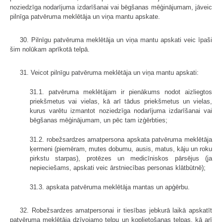
noziedzīga nodarījuma izdarīšanai vai bēgšanas mēģinājumam, jāveic
pilnīga patvēruma meklētāja un viņa mantu apskate.
30. Pilnīgu patvēruma meklētāja un viņa mantu apskati veic īpaši
šim nolūkam aprīkotā telpā.
31. Veicot pilnīgu patvēruma meklētāja un viņa mantu apskati:
31.1. patvēruma meklētājam ir pienākums nodot aizliegtos
priekšmetus vai vielas, kā arī tādus priekšmetus un vielas,
kurus varētu izmantot noziedzīga nodarījuma izdarīšanai vai
bēgšanas mēģinājumam, un pēc tam izģērbties;
31.2. robežsardzes amatpersona apskata patvēruma meklētāja
ķermeni (piemēram, mutes dobumu, ausis, matus, kāju un roku
pirkstu starpas), protēzes un medicīniskos pārsējus (ja
nepieciešams, apskati veic ārstniecības personas klātbūtnē);
31.3. apskata patvēruma meklētāja mantas un apģērbu.
32. Robežsardzes amatpersonai ir tiesības jebkurā laikā apskatīt
patvēruma meklētāja dzīvojamo telpu un koplietošanas telpas, kā arī