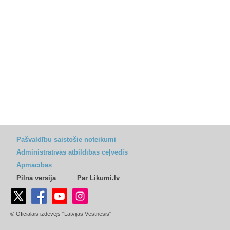
Pašvaldību saistošie noteikumi
Administratīvās atbildības ceļvedis
Apmācības
Pilnā versija
Par Likumi.lv
© Oficiālais izdevējs "Latvijas Vēstnesis"