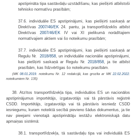
apstiprināta tipa sastāvdaļu uzstādīšanu, kas piešķirti atbilstoši
tehnisko normatīvu prasībām;
37.6. individuālie ES apstiprinājumi, kas piešķirti saskaņā ar
Direktīvas
2007/46/EK
24. pantu, ja transportlīdzeklis atbilst
Direktīvas
2007/46/EK
IV vai XI pielikumā norādītajiem
normatīvajiem aktiem vai šo noteikumu prasībām;
37.7. individuālie ES apstiprinājumi, kas piešķirti saskaņā ar
Regulu Nr.
2018/858
, un individuālie nacionālie apstiprinājumi,
kas piešķirti saskaņā ar Regulu Nr.
2018/858
, ja tie atbilst
prasībām, kas līdzvērtīgas šo noteikumu prasībām.
(MK
08.01.2019.
noteikumu Nr. 12 redakcijā, kas grozīta ar MK
22.02.2022.
noteikumiem Nr. 135)
38. Atzītos transportlīdzekļa tipa, individuālos ES un nacionālos
apstiprinājumus importētājs, izgatavotājs vai tā pārstāvis reģistrē
CSDD. Importētājs, izgatavotājs vai tā pārstāvis iesniedz CSDD
iesniegumu, kuram noteiktā secībā pievieno šādus dokumentus, ja tie
nav pieejami vienotajā apstiprinātāju iestāžu elektroniskajā datu
apmaiņas sistēmā:
38.1. transportlīdzekļa, tā sastāvdaļu tipa vai individuālā ES