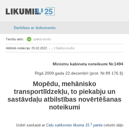
Darbības ar dokumentu
Tiesību akts:
spēkā esošs
Attēlotā redakcija: 25.02.2022. - ... /
Spēkā esošā
Ministru kabineta noteikumi Nr.1494
Rīgā 2009.gada 22.decembrī (prot. Nr.89 176.§)
Mopēdu, mehānisko
transportlīdzekļu, to piekabju un
sastāvdaļu atbilstības novērtēšanas
noteikumi
1
Izdoti saskaņā ar
Ceļu satiksmes likuma
15.
panta
ceturto daļu