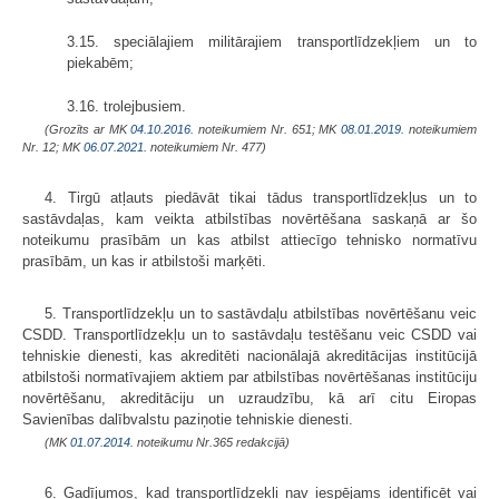
3.15. speciālajiem militārajiem transportlīdzekļiem un to
piekabēm;
3.16. trolejbusiem.
(Grozīts ar MK
04.10.2016.
noteikumiem Nr. 651; MK
08.01.2019.
noteikumiem
Nr. 12; MK
06.07.2021.
noteikumiem Nr. 477)
4. Tirgū atļauts piedāvāt tikai tādus transportlīdzekļus un to
sastāvdaļas, kam veikta atbilstības novērtēšana saskaņā ar šo
noteikumu prasībām un kas atbilst attiecīgo tehnisko normatīvu
prasībām, un kas ir atbilstoši marķēti.
5. Transportlīdzekļu un to sastāvdaļu atbilstības novērtēšanu veic
CSDD. Transportlīdzekļu un to sastāvdaļu testēšanu veic CSDD vai
tehniskie dienesti, kas akreditēti nacionālajā akreditācijas institūcijā
atbilstoši normatīvajiem aktiem par atbilstības novērtēšanas institūciju
novērtēšanu, akreditāciju un uzraudzību, kā arī citu Eiropas
Savienības dalībvalstu paziņotie tehniskie dienesti.
(MK
01.07.2014.
noteikumu Nr.365 redakcijā)
6. Gadījumos, kad transportlīdzekli nav iespējams identificēt vai