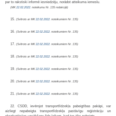
par to rakstiski informē iesniedzēju, norādot atteikuma iemeslu.
(MK
22.02.2022.
noteikumu Nr. 135 redakcijā)
15.
(Svītrots ar MK
22.02.2022.
noteikumiem Nr. 135)
16.
(Svītrots ar MK
22.02.2022.
noteikumiem Nr. 135)
17.
(Svītrots ar MK
22.02.2022.
noteikumiem Nr. 135)
18.
(Svītrots ar MK
22.02.2022.
noteikumiem Nr. 135)
19.
(Svītrots ar MK
22.02.2022.
noteikumiem Nr. 135)
20.
(Svītrots ar MK
22.02.2022.
noteikumiem Nr. 135)
21.
(Svītrots ar MK
22.02.2022.
noteikumiem Nr. 135)
22. CSDD, ievērojot transportlīdzekļa pabeigtības pakāpi, var
aizliegt nepabeigta transportlīdzekļa pastāvīgu reģistrāciju un
ekspluatācijas uzsākšanu līdz laikam, kad tas tiks pabeigts.