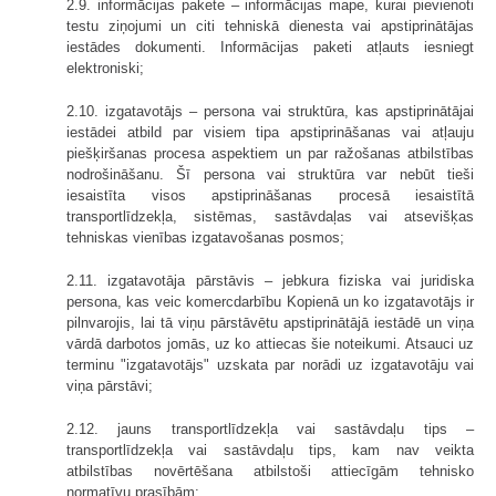
2.9. informācijas pakete – informācijas mape, kurai pievienoti
testu ziņojumi un citi tehniskā dienesta vai apstiprinātājas
iestādes dokumenti. Informācijas paketi atļauts iesniegt
elektroniski;
2.10. izgatavotājs – persona vai struktūra, kas apstiprinātājai
iestādei atbild par visiem tipa apstiprināšanas vai atļauju
piešķiršanas procesa aspektiem un par ražošanas atbilstības
nodrošināšanu. Šī persona vai struktūra var nebūt tieši
iesaistīta visos apstiprināšanas procesā iesaistītā
transportlīdzekļa, sistēmas, sastāvdaļas vai atsevišķas
tehniskas vienības izgatavošanas posmos;
2.11. izgatavotāja pārstāvis – jebkura fiziska vai juridiska
persona, kas veic komercdarbību Kopienā un ko izgatavotājs ir
pilnvarojis, lai tā viņu pārstāvētu apstiprinātājā iestādē un viņa
vārdā darbotos jomās, uz ko attiecas šie noteikumi. Atsauci uz
terminu "izgatavotājs" uzskata par norādi uz izgatavotāju vai
viņa pārstāvi;
2.12. jauns transportlīdzekļa vai sastāvdaļu tips –
transportlīdzekļa vai sastāvdaļu tips, kam nav veikta
atbilstības novērtēšana atbilstoši attiecīgām tehnisko
normatīvu prasībām;