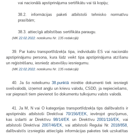
vai nacionālā apstiprinājuma sertifikātu vai tā kopiju;
38.2. informācijas paketi atbilstoši tehnisko normatīvu
prasībām;
38.3. attiecīgā atbilstības sertifikāta paraugu.
(MK
22.02.2022.
noteikumu Nr. 135 redakcijā)
39. Par katru transportlīdzekļa tipa, individuālo ES vai nacionālo
apstiprinājumu persona, kura lūdz veikt tipa apstiprinājuma atzīšanu
un reģistrēšanu, iesniedz atsevišķu iesniegumu.
(MK
22.02.2022.
noteikumu Nr. 135 redakcijā)
40. Ja šo noteikumu
38.punktā
minētie dokumenti tiek iesniegti
svešvalodā, izņemot angļu un krievu valodu, CSDD, ja nepieciešams,
var pieprasīt tiem pievienot šo dokumentu tulkojumu valsts valodā.
41. Ja M, N vai O kategorijas transportlīdzekļa tips dalībvalstīs ir
apstiprināts atbilstoši Direktīvai
70/156/EEK
, ievērojot grozījumus,
kas izdarīti ar Direktīvu
98/14/EK
un Direktīvu
2001/116/EK
, vai
atbilstoši Direktīvai
2007/46/EK
, vai atbilstoši Regulai Nr.
2018/858
,
dalībvalstīs izsniegtās attiecīgās informācijas paketes tiek uzskatītas