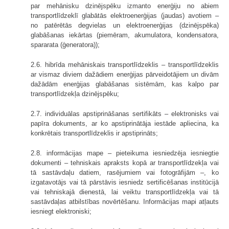
par mehānisku dzinējspēku izmanto enerģiju no abiem
transportlīdzeklī glabātās elektroenerģijas (jaudas) avotiem –
no patērētās degvielas un elektroenerģijas (dzinējspēka)
glabāšanas iekārtas (piemēram, akumulatora, kondensatora,
spararata (ģeneratora));
2.6. hibrīda mehāniskais transportlīdzeklis – transportlīdzeklis
ar vismaz diviem dažādiem enerģijas pārveidotājiem un divām
dažādām enerģijas glabāšanas sistēmām, kas kalpo par
transportlīdzekļa dzinējspēku;
2.7. individuālas apstiprināšanas sertifikāts – elektronisks vai
papīra dokuments, ar ko apstiprinātāja iestāde apliecina, ka
konkrētais transportlīdzeklis ir apstiprināts;
2.8. informācijas mape – pieteikuma iesniedzēja iesniegtie
dokumenti – tehniskais apraksts kopā ar transportlīdzekļa vai
tā sastāvdaļu datiem, rasējumiem vai fotogrāfijām –, ko
izgatavotājs vai tā pārstāvis iesniedz sertificēšanas institūcijā
vai tehniskajā dienestā, lai veiktu transportlīdzekļa vai tā
sastāvdaļas atbilstības novērtēšanu. Informācijas mapi atļauts
iesniegt elektroniski;