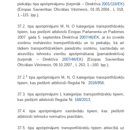
piekabju tipa apstiprinājumu (turpmāk – Direktīva
2001/116/EK
)
(Eiropas Savienības Oficiālais Vēstnesis, 01.05.2004., L 018,
1.–115. lpp.);
37.2. tipa apstiprinājumi M, N, O kategorijas transportlīdzekļu
tipiem, kas piešķirti atbilstoši Eiropas Parlamenta un Padomes
2007. gada 5. septembra Direktīvai
2007/46/EK
, ar ko izveido
sistēmu mehānisko transportlīdzekļu un to piekabju, kā arī
tādiem transportlīdzekļiem paredzētu sistēmu, sastāvdaļu un
atsevišķu tehnisku vienību apstiprināšanai (pamatdirektīva)
(turpmāk – Direktīva
2007/46/EK
) (Eiropas Savienības
Oficiālais Vēstnesis, 09.10.2007., L 263, 1.–160. lpp.);
1
37.2.
tipa apstiprinājumi M, N, O kategorijas transportlīdzekļu
tipiem, kas piešķirti atbilstoši Regulai Nr.
2018/858
;
37.3. tipa apstiprinājumi L kategorijas transportlīdzekļu tipiem,
kas piešķirti atbilstoši Regulai Nr.
168/2013
;
37.4. tipa apstiprinājumi sastāvdaļu tipiem, kas piešķirti
atbilstoši tehnisko normatīvu prasībām;
37.5. tipa apstiprinājumi transportlīdzekļu tipiem attiecībā uz