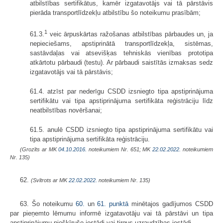
atbilstības sertifikātus, kamēr izgatavotājs vai tā pārstāvis
pierāda transportlīdzekļu atbilstību šo noteikumu prasībām;
1
61.3.
veic ārpuskārtas ražošanas atbilstības pārbaudes un, ja
nepieciešams, apstiprinātā transportlīdzekļa, sistēmas,
sastāvdaļas vai atsevišķas tehniskās vienības prototipa
atkārtotu pārbaudi (testu). Ar pārbaudi saistītās izmaksas sedz
izgatavotājs vai tā pārstāvis;
61.4. atzīst par nederīgu CSDD izsniegto tipa apstiprinājuma
sertifikātu vai tipa apstiprinājuma sertifikāta reģistrāciju līdz
neatbilstības novēršanai;
61.5. anulē CSDD izsniegto tipa apstiprinājuma sertifikātu vai
tipa apstiprinājuma sertifikāta reģistrāciju.
(Grozīts ar MK
04.10.2016.
noteikumiem Nr. 651; MK
22.02.2022.
noteikumiem
Nr. 135)
62.
(Svītrots ar MK
22.02.2022.
noteikumiem Nr. 135)
63. Šo noteikumu
60.
un
61. punktā
minētajos gadījumos CSDD
par pieņemto lēmumu informē izgatavotāju vai tā pārstāvi un tipa
apstiprinājumu piešķīrušo iestādi vai tirgus uzraudzības iestādi.