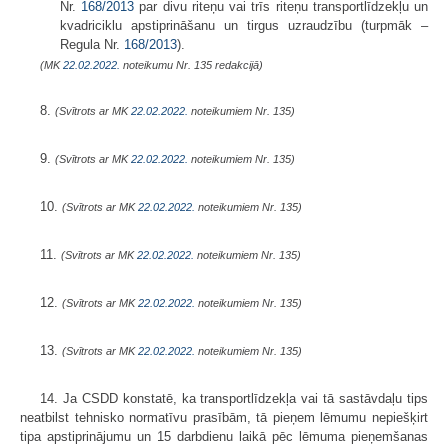
Nr.
168/2013
par divu riteņu vai trīs riteņu transportlīdzekļu un
kvadriciklu apstiprināšanu un tirgus uzraudzību (turpmāk –
Regula Nr.
168/2013
).
(MK
22.02.2022.
noteikumu Nr. 135 redakcijā)
8.
(Svītrots ar MK
22.02.2022.
noteikumiem Nr. 135)
9.
(Svītrots ar MK
22.02.2022.
noteikumiem Nr. 135)
10.
(Svītrots ar MK
22.02.2022.
noteikumiem Nr. 135)
11.
(Svītrots ar MK
22.02.2022.
noteikumiem Nr. 135)
12.
(Svītrots ar MK
22.02.2022.
noteikumiem Nr. 135)
13.
(Svītrots ar MK
22.02.2022.
noteikumiem Nr. 135)
14. Ja CSDD konstatē, ka transportlīdzekļa vai tā sastāvdaļu tips
neatbilst tehnisko normatīvu prasībām, tā pieņem lēmumu nepiešķirt
tipa apstiprinājumu un 15 darbdienu laikā pēc lēmuma pieņemšanas