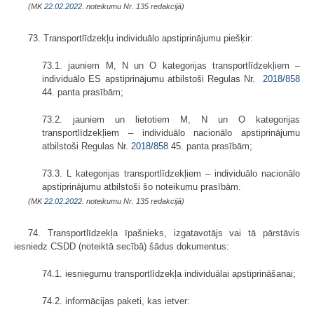
(MK
22.02.2022.
noteikumu Nr. 135 redakcijā)
73. Transportlīdzekļu individuālo apstiprinājumu piešķir:
73.1. jauniem M, N un O kategorijas transportlīdzekļiem –
individuālo ES apstiprinājumu atbilstoši Regulas Nr.
2018/858
44. panta prasībām;
73.2. jauniem un lietotiem M, N un O kategorijas
transportlīdzekļiem – individuālo nacionālo apstiprinājumu
atbilstoši Regulas Nr.
2018/858
45. panta prasībām;
73.3. L kategorijas transportlīdzekļiem – individuālo nacionālo
apstiprinājumu atbilstoši šo noteikumu prasībām.
(MK
22.02.2022.
noteikumu Nr. 135 redakcijā)
74. Transportlīdzekļa īpašnieks, izgatavotājs vai tā pārstāvis
iesniedz CSDD (noteiktā secībā) šādus dokumentus:
74.1. iesniegumu transportlīdzekļa individuālai apstiprināšanai;
74.2. informācijas paketi, kas ietver: