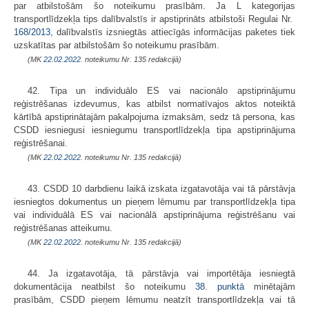
par atbilstošām šo noteikumu prasībām. Ja L kategorijas
transportlīdzekļa tips dalībvalstīs ir apstiprināts atbilstoši Regulai Nr.
168/2013
, dalībvalstīs izsniegtās attiecīgās informācijas paketes tiek
uzskatītas par atbilstošām šo noteikumu prasībām.
(MK
22.02.2022.
noteikumu Nr. 135 redakcijā)
42. Tipa un individuālo ES vai nacionālo apstiprinājumu
reģistrēšanas izdevumus, kas atbilst normatīvajos aktos noteiktā
kārtībā apstiprinātajām pakalpojuma izmaksām, sedz tā persona, kas
CSDD iesniegusi iesniegumu transportlīdzekļa tipa apstiprinājuma
reģistrēšanai.
(MK
22.02.2022.
noteikumu Nr. 135 redakcijā)
43. CSDD 10 darbdienu laikā izskata izgatavotāja vai tā pārstāvja
iesniegtos dokumentus un pieņem lēmumu par transportlīdzekļa tipa
vai individuālā ES vai nacionālā apstiprinājuma reģistrēšanu vai
reģistrēšanas atteikumu.
(MK
22.02.2022.
noteikumu Nr. 135 redakcijā)
44. Ja izgatavotāja, tā pārstāvja vai importētāja iesniegtā
dokumentācija neatbilst šo noteikumu
38. punktā
minētajām
prasībām, CSDD pieņem lēmumu neatzīt transportlīdzekļa vai tā