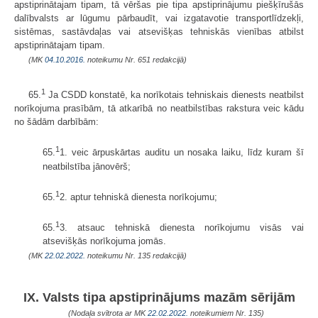
apstiprinātajam tipam, tā vēršas pie tipa apstiprinājumu piešķīrušās
dalībvalsts ar lūgumu pārbaudīt, vai izgatavotie transportlīdzekļi,
sistēmas, sastāvdaļas vai atsevišķas tehniskās vienības atbilst
apstiprinātajam tipam.
(MK
04.10.2016.
noteikumu Nr. 651 redakcijā)
1
65.
Ja CSDD konstatē, ka norīkotais tehniskais dienests neatbilst
norīkojuma prasībām, tā atkarībā no neatbilstības rakstura veic kādu
no šādām darbībām:
1
65.
1. veic ārpuskārtas auditu un nosaka laiku, līdz kuram šī
neatbilstība jānovērš;
1
65.
2. aptur tehniskā dienesta norīkojumu;
1
65.
3. atsauc tehniskā dienesta norīkojumu visās vai
atsevišķās norīkojuma jomās.
(MK
22.02.2022.
noteikumu Nr. 135 redakcijā)
IX. Valsts tipa apstiprinājums mazām sērijām
(Nodaļa svītrota ar MK
22.02.2022.
noteikumiem Nr. 135)