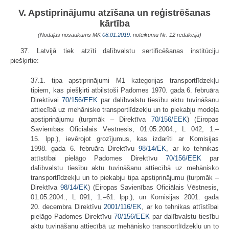
V. Apstiprinājumu atzīšana un reģistrēšanas
kārtība
(Nodaļas nosaukums MK
08.01.2019.
noteikumu Nr. 12 redakcijā)
37. Latvijā tiek atzīti dalībvalstu sertificēšanas institūciju
piešķirtie:
37.1. tipa apstiprinājumi M1 kategorijas transportlīdzekļu
tipiem, kas piešķirti atbilstoši Padomes 1970. gada 6. februāra
Direktīvai
70/156/EEK
par dalībvalstu tiesību aktu tuvināšanu
attiecībā uz mehānisko transportlīdzekļu un to piekabju modeļa
apstiprinājumu (turpmāk – Direktīva
70/156/EEK
) (Eiropas
Savienības Oficiālais Vēstnesis, 01.05.2004., L 042, 1.–
15. lpp.), ievērojot grozījumus, kas izdarīti ar Komisijas
1998. gada 6. februāra Direktīvu
98/14/EK
, ar ko tehnikas
attīstībai pielāgo Padomes Direktīvu
70/156/EEK
par
dalībvalstu tiesību aktu tuvināšanu attiecībā uz mehānisko
transportlīdzekļu un to piekabju tipa apstiprinājumu (turpmāk –
Direktīva
98/14/EK
) (Eiropas Savienības Oficiālais Vēstnesis,
01.05.2004., L 091, 1.–61. lpp.), un Komisijas 2001. gada
20. decembra Direktīvu
2001/116/EK
, ar ko tehnikas attīstībai
pielāgo Padomes Direktīvu
70/156/EEK
par dalībvalstu tiesību
aktu tuvināšanu attiecībā uz mehānisko transportlīdzekļu un to