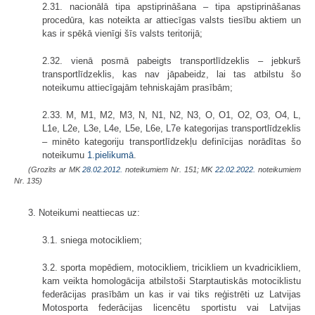
2.31. nacionālā tipa apstiprināšana – tipa apstiprināšanas
procedūra, kas noteikta ar attiecīgas valsts tiesību aktiem un
kas ir spēkā vienīgi šīs valsts teritorijā;
2.32. vienā posmā pabeigts transportlīdzeklis – jebkurš
transportlīdzeklis, kas nav jāpabeidz, lai tas atbilstu šo
noteikumu attiecīgajām tehniskajām prasībām;
2.33. M, M1, M2, M3, N, N1, N2, N3, O, O1, O2, O3, O4, L,
L1e, L2e, L3e, L4e, L5e, L6e, L7e kategorijas transportlīdzeklis
– minēto kategoriju transportlīdzekļu definīcijas norādītas šo
noteikumu
1.pielikumā
.
(Grozīts ar MK
28.02.2012.
noteikumiem Nr. 151; MK
22.02.2022.
noteikumiem
Nr. 135)
3. Noteikumi neattiecas uz:
3.1. sniega motocikliem;
3.2. sporta mopēdiem, motocikliem, tricikliem un kvadricikliem,
kam veikta homologācija atbilstoši Starptautiskās motociklistu
federācijas prasībām un kas ir vai tiks reģistrēti uz Latvijas
Motosporta federācijas licencētu sportistu vai Latvijas