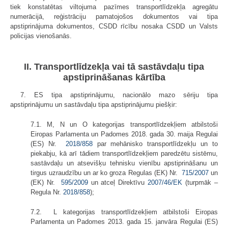
tiek konstatētas viltojuma pazīmes transportlīdzekļa agregātu
numerācijā, reģistrāciju pamatojošos dokumentos vai tipa
apstiprinājuma dokumentos, CSDD rīcību nosaka CSDD un Valsts
policijas vienošanās.
II. Transportlīdzekļa vai tā sastāvdaļu tipa
apstiprināšanas kārtība
7. ES tipa apstiprinājumu, nacionālo mazo sēriju tipa
apstiprinājumu un sastāvdaļu tipa apstiprinājumu piešķir:
7.1. M, N un O kategorijas transportlīdzekļiem atbilstoši
Eiropas Parlamenta un Padomes 2018. gada 30. maija Regulai
(ES) Nr.
2018/858
par mehānisko transportlīdzekļu un to
piekabju, kā arī tādiem transportlīdzekļiem paredzētu sistēmu,
sastāvdaļu un atsevišķu tehnisku vienību apstiprināšanu un
tirgus uzraudzību un ar ko groza Regulas (EK) Nr.
715/2007
un
(EK) Nr.
595/2009
un atceļ Direktīvu
2007/46/EK
(turpmāk –
Regula Nr.
2018/858
);
7.2. L kategorijas transportlīdzekļiem atbilstoši Eiropas
Parlamenta un Padomes 2013. gada 15. janvāra Regulai (ES)