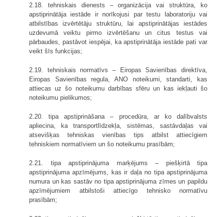
2.18. tehniskais dienests – organizācija vai struktūra, ko
apstiprinātāja iestāde ir norīkojusi par testu laboratoriju vai
atbilstības izvērtētāju struktūru, lai apstiprinātājas iestādes
uzdevumā veiktu pirmo izvērtēšanu un citus testus vai
pārbaudes, pastāvot iespējai, ka apstiprinātāja iestāde pati var
veikt šīs funkcijas;
2.19. tehniskais normatīvs – Eiropas Savienības direktīva,
Eiropas Savienības regula, ANO noteikumi, standarti, kas
attiecas uz šo noteikumu darbības sfēru un kas iekļauti šo
noteikumu pielikumos;
2.20. tipa apstiprināšana – procedūra, ar ko dalībvalsts
apliecina, ka transportlīdzekļa, sistēmas, sastāvdaļas vai
atsevišķas tehniskas vienības tips atbilst attiecīgiem
tehniskiem normatīviem un šo noteikumu prasībām;
2.21. tipa apstiprinājuma marķējums – piešķirtā tipa
apstiprinājuma apzīmējums, kas ir daļa no tipa apstiprinājuma
numura un kas sastāv no tipa apstiprinājuma zīmes un papildu
apzīmējumiem atbilstoši attiecīgo tehnisko normatīvu
prasībām;