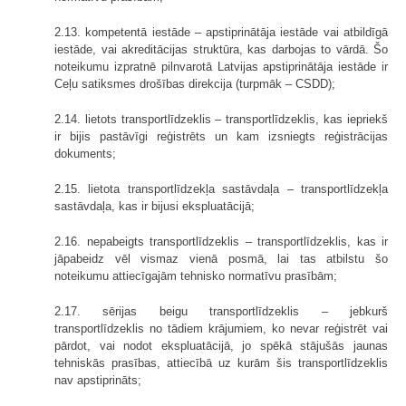
2.13. kompetentā iestāde – apstiprinātāja iestāde vai atbildīgā
iestāde, vai akreditācijas struktūra, kas darbojas to vārdā. Šo
noteikumu izpratnē pilnvarotā Latvijas apstiprinātāja iestāde ir
Ceļu satiksmes drošības direkcija (turpmāk – CSDD);
2.14. lietots transportlīdzeklis – transportlīdzeklis, kas iepriekš
ir bijis pastāvīgi reģistrēts un kam izsniegts reģistrācijas
dokuments;
2.15. lietota transportlīdzekļa sastāvdaļa – transportlīdzekļa
sastāvdaļa, kas ir bijusi ekspluatācijā;
2.16. nepabeigts transportlīdzeklis – transportlīdzeklis, kas ir
jāpabeidz vēl vismaz vienā posmā, lai tas atbilstu šo
noteikumu attiecīgajām tehnisko normatīvu prasībām;
2.17. sērijas beigu transportlīdzeklis – jebkurš
transportlīdzeklis no tādiem krājumiem, ko nevar reģistrēt vai
pārdot, vai nodot ekspluatācijā, jo spēkā stājušās jaunas
tehniskās prasības, attiecībā uz kurām šis transportlīdzeklis
nav apstiprināts;