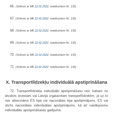
66.
(Svītrots ar MK
22.02.2022.
noteikumiem Nr. 135)
67.
(Svītrots ar MK
22.02.2022.
noteikumiem Nr. 135)
68.
(Svītrots ar MK
22.02.2022.
noteikumiem Nr. 135)
69.
(Svītrots ar MK
22.02.2022.
noteikumiem Nr. 135)
70.
(Svītrots ar MK
22.02.2022.
noteikumiem Nr. 135)
71.
(Svītrots ar MK
22.02.2022.
noteikumiem Nr. 135)
X. Transportlīdzekļu individuālā apstiprināšana
72. Transportlīdzekļa individuālo apstiprināšanu veic katram no
ārvalsts ievestam vai Latvijā izgatavotam transportlīdzeklim, ja uz to
nav attiecināms ES tipa vai nacionālais tipa apstiprinājums, ES vai
atzīts nacionālais individuālais apstiprinājums, kā arī vairākposmu
individuālās apstiprināšanas gadījumā.