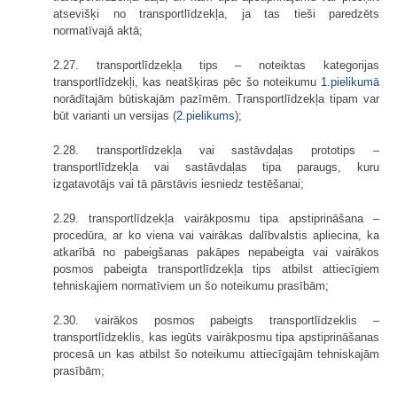
atsevišķi no transportlīdzekļa, ja tas tieši paredzēts
normatīvajā aktā;
2.27. transportlīdzekļa tips – noteiktas kategorijas
transportlīdzekļi, kas neatšķiras pēc šo noteikumu
1.pielikumā
norādītajām būtiskajām pazīmēm. Transportlīdzekļa tipam var
būt varianti un versijas (
2.pielikums
);
2.28. transportlīdzekļa vai sastāvdaļas prototips –
transportlīdzekļa vai sastāvdaļas tipa paraugs, kuru
izgatavotājs vai tā pārstāvis iesniedz testēšanai;
2.29. transportlīdzekļa vairākposmu tipa apstiprināšana –
procedūra, ar ko viena vai vairākas dalībvalstis apliecina, ka
atkarībā no pabeigšanas pakāpes nepabeigta vai vairākos
posmos pabeigta transportlīdzekļa tips atbilst attiecīgiem
tehniskajiem normatīviem un šo noteikumu prasībām;
2.30. vairākos posmos pabeigts transportlīdzeklis –
transportlīdzeklis, kas iegūts vairākposmu tipa apstiprināšanas
procesā un kas atbilst šo noteikumu attiecīgajām tehniskajām
prasībām;