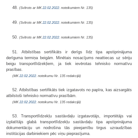
48.
(Svītrots ar MK
22.02.2022.
noteikumiem Nr. 135)
49.
(Svītrots ar MK
22.02.2022.
noteikumiem Nr. 135)
50.
(Svītrots ar MK
22.02.2022.
noteikumiem Nr. 135)
51. Atbilstības sertifikāts ir derīgs līdz tipa apstiprinājuma
derīguma termiņa beigām. Minētais nosacījums neattiecas uz sēriju
beigu transportlīdzekļiem, ja tiek ievērotas tehnisko normatīvu
prasības.
(MK
22.02.2022.
noteikumu Nr. 135 redakcijā)
52. Atbilstības sertifikāts tiek izgatavots no papīra, kas aizsargāts
atbilstoši tehnisko normatīvu prasībām.
(MK
22.02.2022.
noteikumu Nr. 135 redakcijā)
53. Transportlīdzekļu sastāvdaļu izgatavotājs, importētājs vai
izplatītājs glabā transportlīdzekļu sastāvdaļu tipa apstiprinājuma
dokumentāciju un nodrošina tās pieejamību tirgus uzraudzības
institūcijas darbiniekiem pēc viņu pieprasījuma.