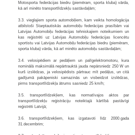
Motosporta federācijas biedru (piemēram, sporta kluba) vārda,
kā arī minēto transportlīdzekļu sastāvdaļām;
3.3. vieglajiem sporta automobiļiem, kam veikta homologācija
atbilstoši Starptautiskās automobiļu federācijas prasībām vai
Latvijas Automobiļu federācijas tehniskajiem noteikumiem un
kas reģistrēti uz Latvijas Automobiļu federācijas licencētu
sportistu vai Latvijas Automobiļu federācijas biedru (piemēram,
sporta kluba) vārda, kā arī minēto automobiļu sastāvdaļām;
3.4. velosipēdiem ar pedāļiem un palīgelektromotoru, kura
nominālā maksimālā nepārtrauktā jauda nepārsniedz 250 W un
kurš izslēdzas, ja velosipēdists pārtrauc mīt pedāļus, un citā
gadījumā pakāpeniski samazinās un visbeidzot izslēdzas,
pirms transportlīdzekļa ātrums sasniedz 25 km/h;
3.5. transportlīdzekļiem, kas normatīvajos aktos par
transportlīdzekļu reģistrāciju noteiktajā kārtībā pastāvīgi
reģistrēti Latvijā;
3.6. transportlīdzekļiem, kas izgatavoti līdz 2000.gada
31.decembrim;