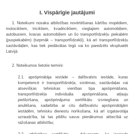
I. Vispārīgie jautājumi
1. Noteikumi nosaka atbilstības novērtēšanas kārtību mopēdiem,
motocikliem, tricikliem, kvadricikliem, vieglajiem automobiļiem,
autobusiem, kravas automobiļiem un šo transportlīdzekļu piekabēm
(puspiekabēm) (turpmāk – transportlīdzekļi), kā arī transportlīdzekļu
sastāvdaļām, kas tiek piedāvātas tirgū vai ko paredzēts ekspluatēt
Latvijā.
2. Noteikumos lietotie termini:
2.1. apstiprinātāja iestāde – dalībvalsts iestāde, kuras
kompetencē ir transportlīdzekļa, sistēmas, sastāvdaļas vai
atsevišķas tehniskas vienības tipa apstiprināšana,
transportlīdzekļa individuāla apstiprināšana, atļauju
piešķiršana, apstiprinājuma sertifikātu izsniegšana un
anulēšana, sadarbība ar citu dalībvalstu apstiprinātājām
iestādēm, tehnisku dienestu norīkošana, kā arī izgatavotāja
uzraudzība, lai tas pildītu savus pienākumus attiecībā uz
ražošanas atbilstību;