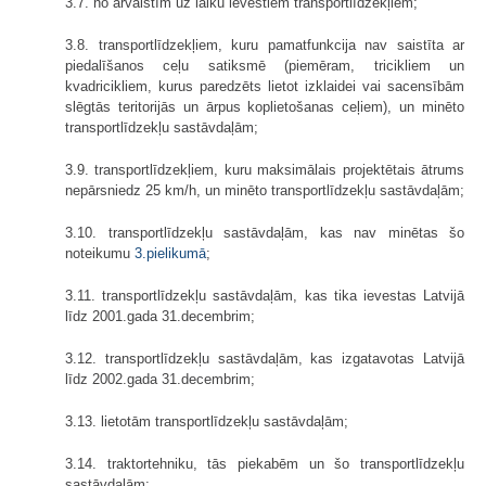
3.7. no ārvalstīm uz laiku ievestiem transportlīdzekļiem;
3.8. transportlīdzekļiem, kuru pamatfunkcija nav saistīta ar
piedalīšanos ceļu satiksmē (piemēram, tricikliem un
kvadricikliem, kurus paredzēts lietot izklaidei vai sacensībām
slēgtās teritorijās un ārpus koplietošanas ceļiem), un minēto
transportlīdzekļu sastāvdaļām;
3.9. transportlīdzekļiem, kuru maksimālais projektētais ātrums
nepārsniedz 25 km/h, un minēto transportlīdzekļu sastāvdaļām;
3.10. transportlīdzekļu sastāvdaļām, kas nav minētas šo
noteikumu
3.pielikumā
;
3.11. transportlīdzekļu sastāvdaļām, kas tika ievestas Latvijā
līdz 2001.gada 31.decembrim;
3.12. transportlīdzekļu sastāvdaļām, kas izgatavotas Latvijā
līdz 2002.gada 31.decembrim;
3.13. lietotām transportlīdzekļu sastāvdaļām;
3.14. traktortehniku, tās piekabēm un šo transportlīdzekļu
sastāvdaļām;