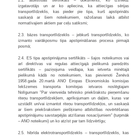
2.2. atbilstības sertifikāts – dokuments, ko izsniedz
izgatavotājs un ar ko apliecina, ka attiecīgas sērijas
transportlīdzeklis, kas pieder pie tipa, kurš apstiprināts
saskaņā ar šiem noteikumiem, ražošanas laikā atbilst
normatīvajiem aktiem par ceļu satiksmi;
2.3. bāzes transportlīdzeklis – jebkurš transportlīdzeklis, ko
izmanto vairākposmu tipa apstiprināšanas procesa pirmajā
posmā;
2.4. ES tipa apstiprinājuma sertifikāts – šajos noteikumos vai
arī direktīvas vai regulas attiecīgajā pielikumā paredzēts
sertifikāts – paziņojuma veidlapa, kas ietverta minētajā
pielikumā kādā no noteikumiem, kas pievienoti Ženēvā
1958.gada 20.martā ANO Eiropas Ekonomiskās komisijas
Iekšzemes transporta komitejas ietvaros noslēgtajam
Nolīgumam "Par vienveida tehnisko priekšrakstu pieņemšanu
riteņu transportlīdzekļiem, aprīkojumam un daļām, kuras var
uzstādīt un/vai izmantot riteņu transportlīdzekļos, un saskaņā
ar šiem priekšrakstiem piešķiramo atbilstības novērtēšanas
apstiprinājumu savstarpējās atzīšanas nosacījumiem" (turpmāk
– ANO noteikumi) un ko atzīst par tam līdzvērtīgu;
2.5. hibrīda elektrotransportlīdzeklis – transportlīdzeklis, kas