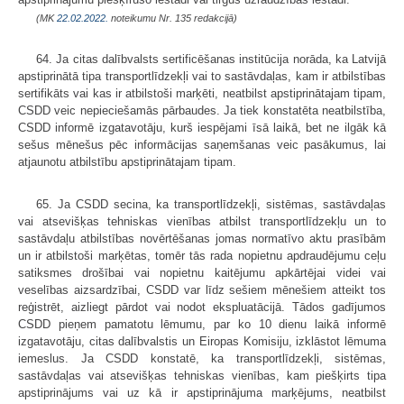
(MK
22.02.2022.
noteikumu Nr. 135 redakcijā)
64. Ja citas dalībvalsts sertificēšanas institūcija norāda, ka Latvijā
apstiprinātā tipa transportlīdzekļi vai to sastāvdaļas, kam ir atbilstības
sertifikāts vai kas ir atbilstoši marķēti, neatbilst apstiprinātajam tipam,
CSDD veic nepieciešamās pārbaudes. Ja tiek konstatēta neatbilstība,
CSDD informē izgatavotāju, kurš iespējami īsā laikā, bet ne ilgāk kā
sešus mēnešus pēc informācijas saņemšanas veic pasākumus, lai
atjaunotu atbilstību apstiprinātajam tipam.
65. Ja CSDD secina, ka transportlīdzekļi, sistēmas, sastāvdaļas
vai atsevišķas tehniskas vienības atbilst transportlīdzekļu un to
sastāvdaļu atbilstības novērtēšanas jomas normatīvo aktu prasībām
un ir atbilstoši marķētas, tomēr tās rada nopietnu apdraudējumu ceļu
satiksmes drošībai vai nopietnu kaitējumu apkārtējai videi vai
veselības aizsardzībai, CSDD var līdz sešiem mēnešiem atteikt tos
reģistrēt, aizliegt pārdot vai nodot ekspluatācijā. Tādos gadījumos
CSDD pieņem pamatotu lēmumu, par ko 10 dienu laikā informē
izgatavotāju, citas dalībvalstis un Eiropas Komisiju, izklāstot lēmuma
iemeslus. Ja CSDD konstatē, ka transportlīdzekļi, sistēmas,
sastāvdaļas vai atsevišķas tehniskas vienības, kam piešķirts tipa
apstiprinājums vai uz kā ir apstiprinājuma marķējums, neatbilst