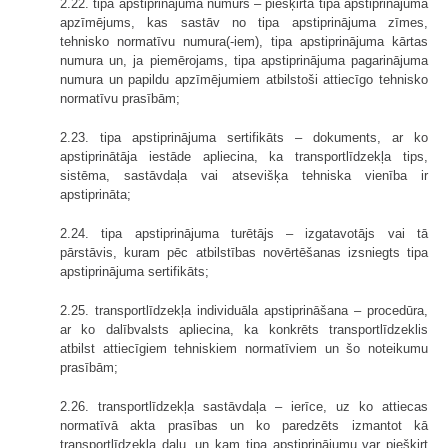
2.22. tipa apstiprinājuma numurs – piešķirtā tipa apstiprinājuma
apzīmējums, kas sastāv no tipa apstiprinājuma zīmes,
tehnisko normatīvu numura(-iem), tipa apstiprinājuma kārtas
numura un, ja piemērojams, tipa apstiprinājuma pagarinājuma
numura un papildu apzīmējumiem atbilstoši attiecīgo tehnisko
normatīvu prasībām;
2.23. tipa apstiprinājuma sertifikāts – dokuments, ar ko
apstiprinātāja iestāde apliecina, ka transportlīdzekļa tips,
sistēma, sastāvdaļa vai atsevišķa tehniska vienība ir
apstiprināta;
2.24. tipa apstiprinājuma turētājs – izgatavotājs vai tā
pārstāvis, kuram pēc atbilstības novērtēšanas izsniegts tipa
apstiprinājuma sertifikāts;
2.25. transportlīdzekļa individuāla apstiprināšana – procedūra,
ar ko dalībvalsts apliecina, ka konkrēts transportlīdzeklis
atbilst attiecīgiem tehniskiem normatīviem un šo noteikumu
prasībām;
2.26. transportlīdzekļa sastāvdaļa – ierīce, uz ko attiecas
normatīvā akta prasības un ko paredzēts izmantot kā
transportlīdzekļa daļu, un kam tipa apstiprinājumu var piešķirt