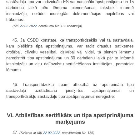
sastāvdaļu tipu vai individuālo ES vai nacionālo apstiprinājumu un 15
darbdienu laikā pēc lēmuma pieņemšanas rakstiski informē
iesniedzēju, norādot iesniegtās dokumentācijas nepilnības vai
trūkumus.
(MK
22.02.2022.
noteikumu Nr. 135 redakcijā)
45. Ja CSDD konstatē, ka transportlīdzeklis vai tā sastāvdaļa,
kam piešķirts tipa apstiprinājums, var radīt draudus satiksmes
drošībai, cilvēku veselībai, dzīvībai vai videi, tā pieņem lēmumu
nereģistrēt tipa apstiprinājumu un 30 darbdienu laikā par to informē
iesniedzēju un citu dalībvalstu sertificēšanas institūcijas, pamatojot
lēmumu.
46. Transportlīdzekļa tipam attiecībā uz apstiprināta tipa
sastāvdaļu uzstādīšanu piešķirtos apstiprinājumus un
transportlīdzekļu sastāvdaļu tipa apstiprinājumus nereģistrē.
VI. Atbilstības sertifikāts un tipa apstiprinājuma
marķējums
47.
(Svītrots ar MK
22.02.2022.
noteikumiem Nr. 135)