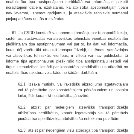
neatbilstību tipa apstiprinājuma sertifikātā vai informācijas paketē
norādītajiem datiem, uzskatāms, ka atbilstība apstiprinātajam tipam
nav ievērota, izņemot gadījumus, ja atsevišķie tehniskie normatīvi
pieļauj atkāpes un tās ir ievērotas.
61. Ja CSDD konstatē vai saņem informāciju par transportlīdzekļa,
sistēmas, sastāvdaļas vai atsevišķas tehniskās vienības neatbilstību
piešķirtajam tipa apstiprinājumam vai par to, ka dati vai informācija,
kuras dēļ varētu tikt atsaukti transportlīdzekļi, sistēmas, sastāvdaļas
vai atsevišķas tehniskās vienības, ir viltota vai nav publiskota, tā
informē tipa apstiprinājumu piešķīrušo tipa apstiprinātāju iestādi vai
tirgus uzraudzības iestādi par konstatēto neatbilstību un atkarībā no
neatbilstības rakstura veic kādu no šādām darbībām:
61.1. izsaka mutisku vai rakstisku aizrādījumu izgatavotājam
vai tā pārstāvim par konstatētajiem pārkāpumiem un nosaka
laiku, līdz kuram šī neatbilstība jānovērš;
61.2. atzīst par nederīgiem atsevišķu transportlīdzekļu
atbilstības sertifikātus, kamēr izgatavotājs vai tā pārstāvis
pierāda transportlīdzekļa atbilstību šo noteikumu prasībām;
61.3. atzīst par nederīgiem visu attiecīgā tipa transportlīdzekļu