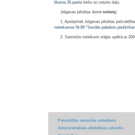
likuma
35.panta
trešo un ceturto daļu,
Jelgavas pilsētas dome
nolemj:
1. Apstiprināt Jelgavas pilsētas pašvaldī
noteikumos Nr.89 "Sociālo pabalstu piešķirša
2. Saistošie noteikumi stājas spēkā ar 20
Pašvaldību saistošie noteikumi
Administratīvās atbildības ceļvedis