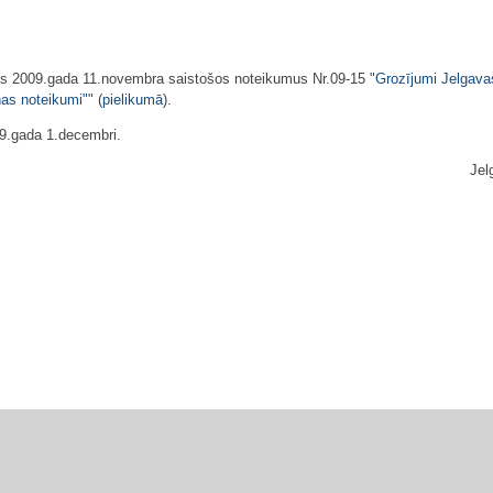
bas 2009.gada 11.novembra saistošos noteikumus Nr.09-15 "
Grozījumi Jelgava
nas noteikumi"
" (
pielikumā
).
09.gada 1.decembri.
Jel