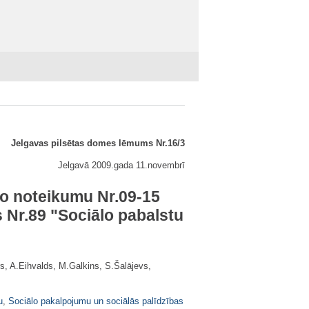
Jelgavas pilsētas domes lēmums Nr.16/3
Jelgavā 2009.gada 11.novembrī
šo noteikumu Nr.09-15
 Nr.89 "Sociālo pabalstu
rs, A.Eihvalds, M.Galkins, S.Šalājevs,
u
,
Sociālo pakalpojumu un sociālās palīdzības