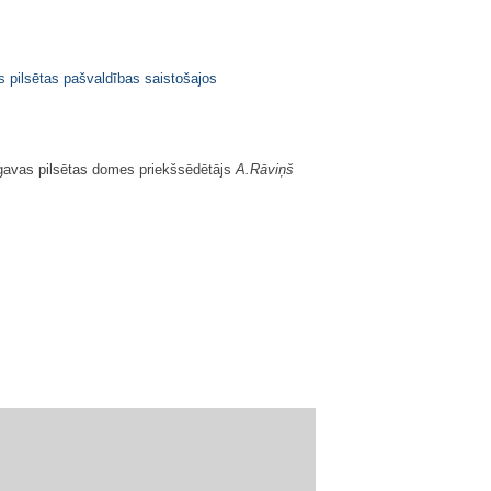
s pilsētas pašvaldības saistošajos
gavas pilsētas domes priekšsēdētājs
A.Rāviņš