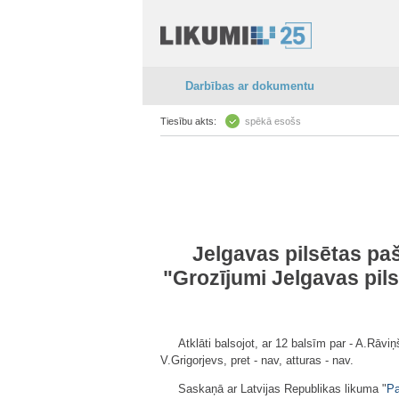
Darbības ar dokumentu
Tiesību akts:
spēkā esošs
Jelgavas pilsētas pa
"
Grozījumi Jelgavas pil
Atklāti balsojot, ar 12 balsīm par - A.Rāv
V.Grigorjevs, pret - nav, atturas - nav.
Saskaņā ar Latvijas Republikas likuma "
Pa