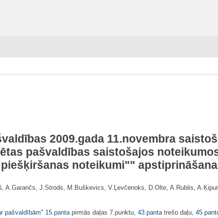
švaldības 2009.gada 11.novembra saisto
sētas pašvaldības saistošajos noteikumos
piešķiršanas noteikumi"
" apstiprināšana
iņš, A.Garančs, J.Strods, M.Buškevics, V.Ļevčenoks, D.Olte, A.Rublis, A.Ķipu
r pašvaldībām
"
15.panta
pirmās daļas 7.punktu,
43.panta
trešo daļu,
45.pant