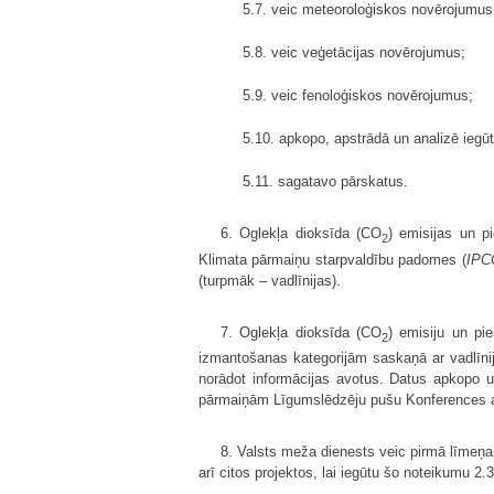
5.7. veic meteoroloģiskos novērojumus
5.8. veic veģetācijas novērojumus;
5.9. veic fenoloģiskos novērojumus;
5.10. apkopo, apstrādā un analizē iegū
5.11. sagatavo pārskatus.
6. Oglekļa dioksīda (CO
) emisijas un 
2
Klimata pārmaiņu starpvaldību padomes (
IPC
(turpmāk – vadlīnijas).
7. Oglekļa dioksīda (CO
) emisiju un p
2
izmantošanas kategorijām saskaņā ar vadlīnij
norādot informācijas avotus. Datus apkopo u
pārmaiņām Līgumslēdzēju pušu Konferences ap
8. Valsts meža dienests veic pirmā līmeņa
arī citos projektos, lai iegūtu šo noteikumu 2.