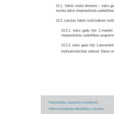
13.1. Valsts meža dienests – katru ga
nosūta datus starptautiskās sadarbīb
13.2. Latvijas Valsts mežzinātnes instit
13.2.1. katru gadu līdz 1.martam
starptautiskās sadarbības progra
13.2.2. katru gadu līdz 1.decembri
mežsaimniecības sektorā. Datus un 
Pašvaldību saistošie noteikumi
Administratīvās atbildības ceļvedis