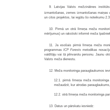
9. Latvijas Valsts mežzinātnes institū
izmantošanas, zemes izmantošanas maiņas un 
un citos projektos, lai iegūtu šo noteikumu 2.
10. Pirmā un otrā līmeņa meža monitori
mērījumus) un rakstiski informē meža īpašnie
11. Ja esošais pirmā līmeņa meža monito
programmas
ICP Forests
metodikas nosacīju
valdītāju vai tā pilnvarotu personu. Jaunu 
Valsts meža dienestu.
12. Meža monitoringa parauglaukumos iev
12.1. pirmā līmeņa meža monitoringa
mežaudzē, kur atrodas parauglaukums, n
12.2. otrā līmeņa meža monitoringa par
13. Datus un pārskatu iesniedz: