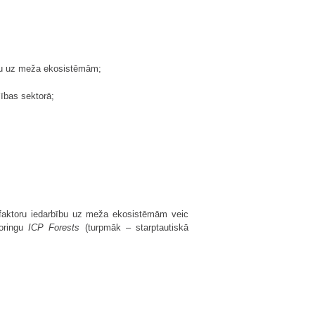
bību uz meža ekosistēmām;
ības sektorā;
) faktoru iedarbību uz meža ekosistēmām veic
toringu
ICP Forests
(turpmāk – starptautiskā