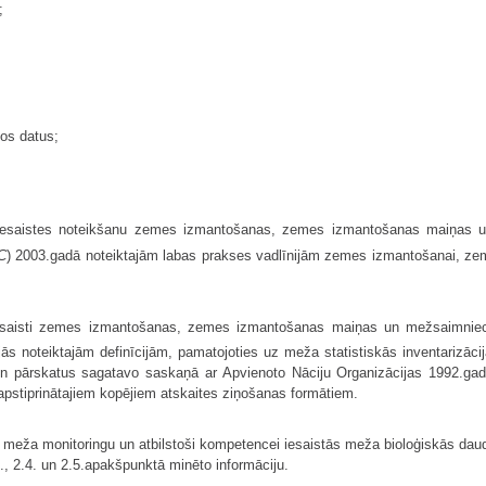
;
tos datus;
piesaistes noteikšanu zemes izmantošanas, zemes izmantošanas maiņas u
C
) 2003.gadā noteiktajām labas prakses vadlīnijām zemes izmantošanai, z
iesaisti zemes izmantošanas, zemes izmantošanas maiņas un mežsaimniec
ās noteiktajām definīcijām, pamatojoties uz meža statistiskās inventarizācij
n pārskatus sagatavo saskaņā ar Apvienoto Nāciju Organizācijas 1992.gad
stiprinātajiem kopējiem atskaites ziņošanas formātiem.
 meža monitoringu un atbilstoši kompetencei iesaistās meža bioloģiskās daud
3., 2.4. un 2.5.apakšpunktā minēto informāciju.