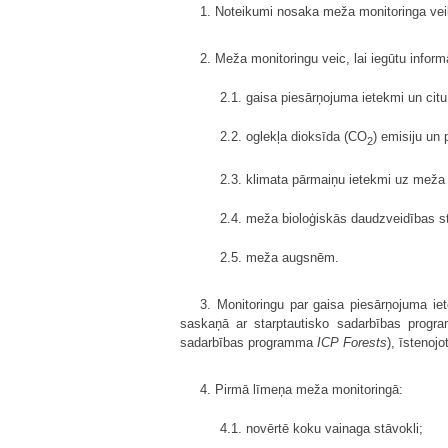
1. Noteikumi nosaka meža monitoringa vei
2. Meža monitoringu veic, lai iegūtu inform
2.1. gaisa piesārņojuma ietekmi un cit
2.2. oglekļa dioksīda (CO
) emisiju un
2
2.3. klimata pārmaiņu ietekmi uz mež
2.4. meža bioloģiskās daudzveidības s
2.5. meža augsnēm.
3. Monitoringu par gaisa piesārņojuma ie
saskaņā ar starptautisko sadarbības prog
sadarbības programma
ICP Forests
), īstenoj
4. Pirmā līmeņa meža monitoringā:
4.1. novērtē koku vainaga stāvokli;