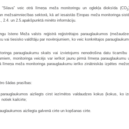
ts “Silava” veic otrā līmeņa meža monitoringu un oglekļa dioksīda (CO
2
mežsaimniecības sektorā, kā arī iesaistās Eiropas meža monitoringa sistēm
3., 2.4. un 2.5.apakšpunktā minēto informāciju.
ngu īsteno Meža valsts reģistrā reģistrētajos parauglaukumos (mežaudzes
ku vai tiesisko valdītāju par novērojumiem, ko veic konkrētajos parauglaukum
ringa parauglaukumu skaits vai izvietojums nenodrošina datu ticamību va
miem, monitoringa veicējs var ierīkot jaunu pirmā līmeņa parauglaukumu u
otrā līmeņa meža monitoringa parauglaukumu ierīko zinātniskās izpētes me
ēro šādas prasības:
 parauglaukumos aizliegts cirst iezīmētos valdaudzes kokus (kokus, ko i
otiek kailcirte;
auglaukumos aizliegta galvenā cirte un kopšanas cirte.