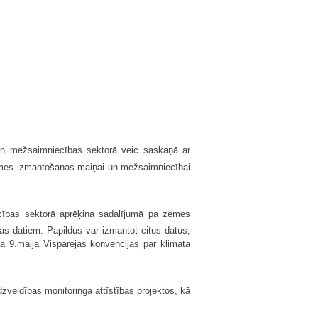
n mežsaimniecības sektorā veic saskaņā ar
emes izmantošanas maiņai un mežsaimniecībai
ības sektorā aprēķina sadalījumā pa zemes
as datiem. Papildus var izmantot citus datus,
a 9.maija Vispārējās konvencijas par klimata
zveidības monitoringa attīstības projektos, kā