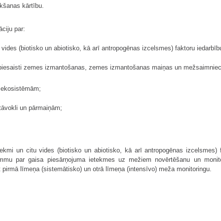
kšanas kārtību.
āciju par:
u vides (biotisko un abiotisko, kā arī antropogēnas izcelsmes) faktoru iedar
 piesaisti zemes izmantošanas, zemes izmantošanas maiņas un mežsaimniec
a ekosistēmām;
tāvokli un pārmaiņām;
tekmi un citu vides (biotisko un abiotisko, kā arī antropogēnas izcelsmes
rammu par gaisa piesārņojuma ietekmes uz mežiem novērtēšanu un moni
ot pirmā līmeņa (sistemātisko) un otrā līmeņa (intensīvo) meža monitoringu.