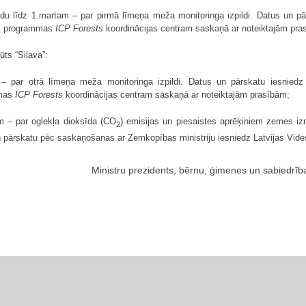
du līdz 1.martam – par pirmā līmeņa meža monitoringa izpildi. Datus un pā
as programmas
ICP Forests
koordinācijas centram saskaņā ar noteiktajām pra
ūts “Silava”:
 – par otrā līmeņa meža monitoringa izpildi. Datus un pārskatu iesniedz
mmas
ICP Forests
koordinācijas centram saskaņā ar noteiktajām prasībām;
m – par oglekļa dioksīda (CO
) emisijas un piesaistes aprēķiniem zemes 
2
pārskatu pēc saskaņošanas ar Zemkopības ministriju iesniedz Latvijas Vides
Ministru prezidents, bērnu, ģimenes un sabiedrība