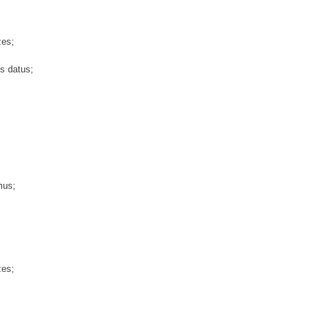
zes;
os datus;
mus;
zes;