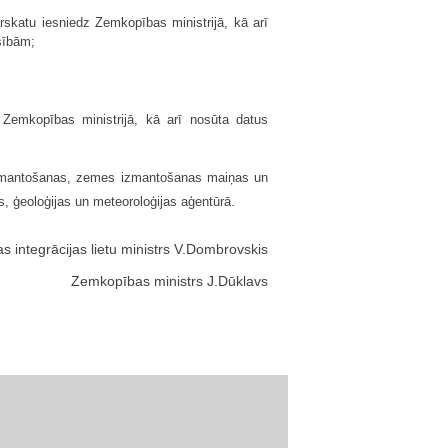
rskatu iesniedz Zemkopības ministrijā, kā arī
sībām;
 Zemkopības ministrijā, kā arī nosūta datus
izmantošanas, zemes izmantošanas maiņas un
, ģeoloģijas un meteoroloģijas aģentūrā.
s integrācijas lietu ministrs V.Dombrovskis
Zemkopības ministrs J.Dūklavs