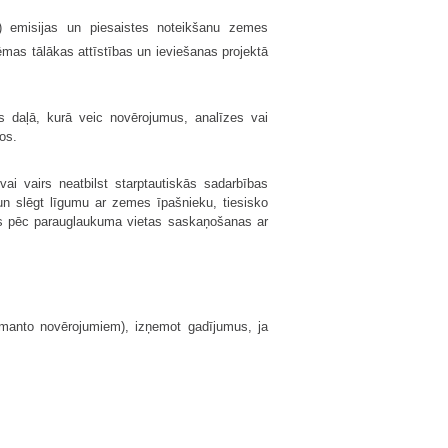
) emisijas un piesaistes noteikšanu zemes
as tālākas attīstības un ieviešanas projektā
 daļā, kurā veic novērojumus, analīzes vai
os.
i vairs neatbilst starptautiskās sadarbības
n slēgt līgumu ar zemes īpašnieku, tiesisko
žos pēc parauglaukuma vietas saskaņošanas ar
zmanto novērojumiem), izņemot gadījumus, ja