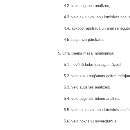
4.2. veic augsnes analīzes;
4.3. veic skuju vai lapu ķīmiskās analī
4.4. apkopo, apstrādā un analizē iegūt
4.5. sagatavo pārskatus.
5. Otrā līmeņa meža monitoringā:
5.1. novērtē koku vainaga stāvokli;
5.2. veic koku augšanas gaitas mērīju
5.3. veic augsnes analīzes;
5.4. veic augsnes ūdeņu analīzes;
5.5. veic skuju vai lapu ķīmiskās analī
5.6. veic nokrišņu novērojumus;