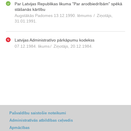
Par Latvijas Republikas likuma "Par arodbiedrībām" spēkā
stāšanās kārtību
Augstākās Padomes 13.12.1990. lēmums
/
Ziņotājs,
31.01.1991.
Latvijas Administratīvo pārkāpumu kodekss
07.12.1984. likums
/
Ziņotājs, 20.12.1984.
Pašvaldību saistošie noteikumi
Administratīvās atbildības ceļvedis
Apmācības