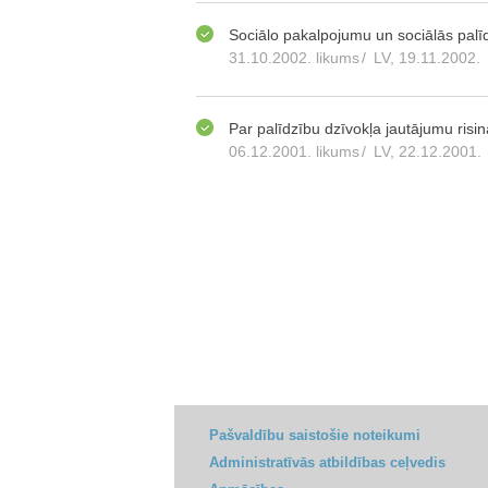
Sociālo pakalpojumu un sociālās palī
31.10.2002. likums
/
LV, 19.11.2002.
Par palīdzību dzīvokļa jautājumu risi
06.12.2001. likums
/
LV, 22.12.2001.
Pašvaldību saistošie noteikumi
Administratīvās atbildības ceļvedis