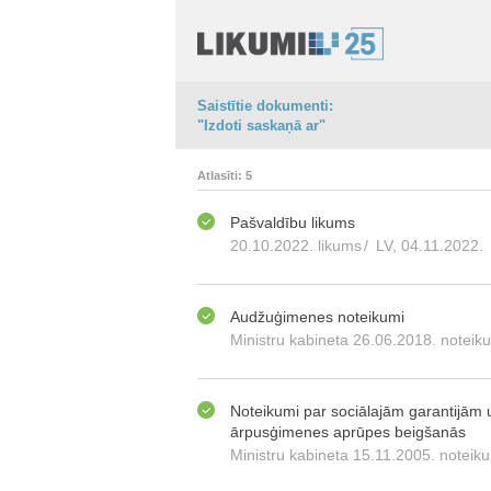
Saistītie dokumenti:
"Izdoti saskaņā ar"
Atlasīti: 5
Pašvaldību likums
20.10.2022. likums
/
LV, 04.11.2022.
Audžuģimenes noteikumi
Ministru kabineta 26.06.2018. noteik
Noteikumi par sociālajām garantijām 
ārpusģimenes aprūpes beigšanās
Ministru kabineta 15.11.2005. noteiku