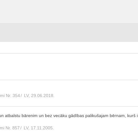
umi Nr. 354
/
LV, 29.06.2018.
un atbalstu bārenim un bez vecāku gādības palikušajam bērnam, kurš 
mi Nr. 857
/
LV, 17.11.2005.