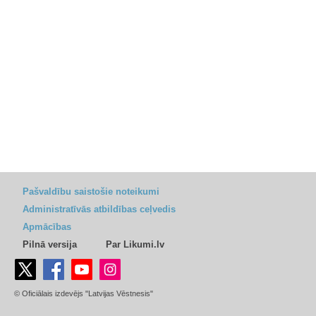
Pašvaldību saistošie noteikumi
Administratīvās atbildības ceļvedis
Apmācības
Pilnā versija
Par Likumi.lv
© Oficiālais izdevējs "Latvijas Vēstnesis"