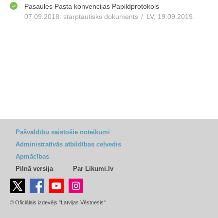
Pasaules Pasta konvencijas Papildprotokols
07.09.2018. starptautisks dokuments
/
LV, 19.09.2019.
Pašvaldību saistošie noteikumi
Administratīvās atbildības ceļvedis
Apmācības
Pilnā versija
Par Likumi.lv
© Oficiālais izdevējs "Latvijas Vēstnesis"