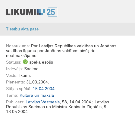
Tiesību akta pase
Nosaukums:
Par Latvijas Republikas valdības un Japānas
valdības līgumu par Japānas valdības piešķirto
neatmaksājamo ..
Statuss:
spēkā esošs
Izdevējs:
Saeima
Veids:
likums
Pieņemts:
31.03.2004.
Stājas spēkā:
15.04.2004.
Tēma:
Kultūra un māksla
Publicēts:
Latvijas Vēstnesis
, 58, 14.04.2004.; Latvijas
Republikas Saeimas un Ministru Kabineta Ziņotājs, 9,
13.05.2004.