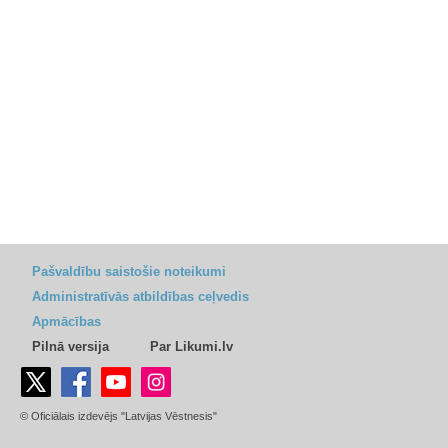
Pašvaldību saistošie noteikumi
Administratīvās atbildības ceļvedis
Apmācības
Pilnā versija
Par Likumi.lv
© Oficiālais izdevējs "Latvijas Vēstnesis"