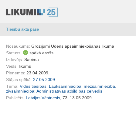
Tiesību akta pase
Nosaukums:
Grozījumi Ūdens apsaimniekošanas likumā
Statuss:
spēkā esošs
Izdevējs:
Saeima
Veids:
likums
Pieņemts:
23.04.2009.
Stājas spēkā:
27.05.2009.
Tēma:
Vides tiesības
;
Lauksaimniecība, mežsaimniecība,
zivsaimniecība
;
Administratīvās atbildības ceļvedis
Publicēts:
Latvijas Vēstnesis
, 73, 13.05.2009.