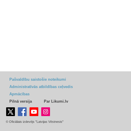
Pašvaldību saistošie noteikumi
Administratīvās atbildības ceļvedis
Apmācības
Pilnā versija
Par Likumi.lv
© Oficiālais izdevējs "Latvijas Vēstnesis"