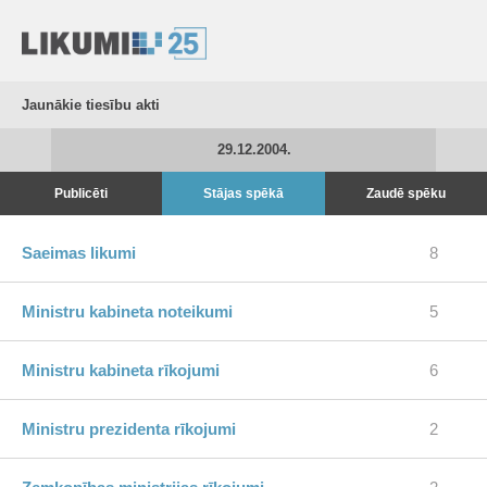
Jaunākie tiesību akti
29.12.2004.
Publicēti
Stājas spēkā
Zaudē spēku
Saeimas likumi
8
Ministru kabineta noteikumi
5
Ministru kabineta rīkojumi
6
Ministru prezidenta rīkojumi
2