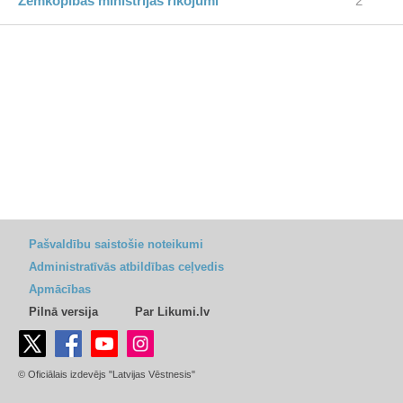
Zemkopības ministrijas rīkojumi
2
Pašvaldību saistošie noteikumi
Administratīvās atbildības ceļvedis
Apmācības
Pilnā versija
Par Likumi.lv
© Oficiālais izdevējs "Latvijas Vēstnesis"