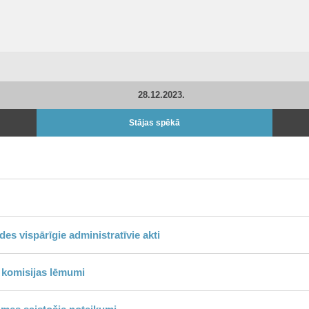
28.12.2023.
Stājas spēkā
s vispārīgie administratīvie akti
 komisijas lēmumi