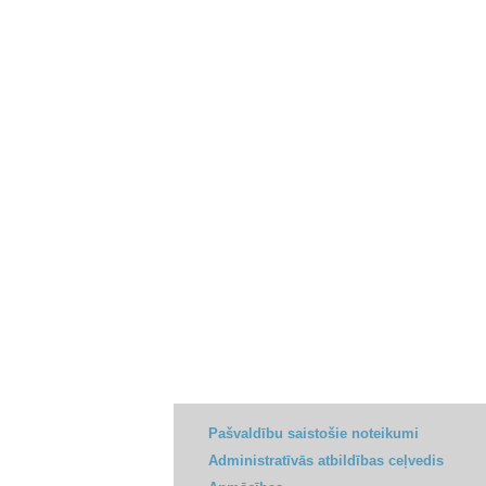
Pašvaldību saistošie noteikumi
Administratīvās atbildības ceļvedis