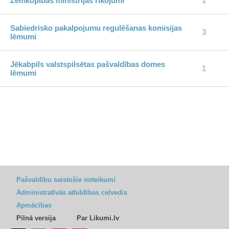
Zemkopības ministrijas rīkojumi
1
Sabiedrisko pakalpojumu regulēšanas komisijas
3
lēmumi
Jēkabpils valstspilsētas pašvaldības domes
1
lēmumi
Pašvaldību saistošie noteikumi
Administratīvās atbildības ceļvedis
Apmācības
Pilnā versija
Par Likumi.lv