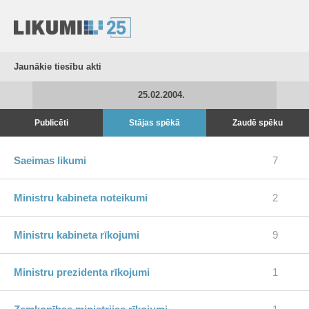
Jaunākie tiesību akti
25.02.2004.
Publicēti
Stājas spēkā
Zaudē spēku
Saeimas likumi
7
Ministru kabineta noteikumi
2
Ministru kabineta rīkojumi
9
Ministru prezidenta rīkojumi
1