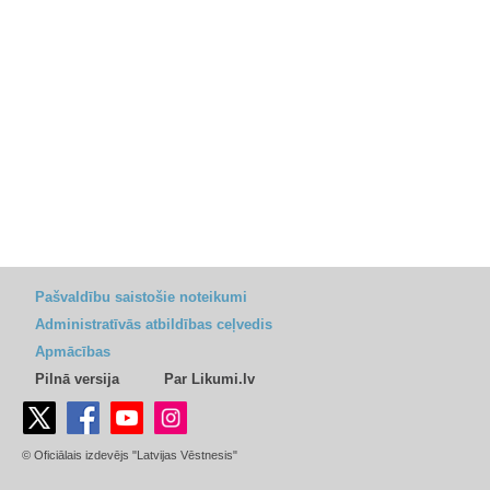
Pašvaldību saistošie noteikumi
Administratīvās atbildības ceļvedis
Apmācības
Pilnā versija
Par Likumi.lv
© Oficiālais izdevējs "Latvijas Vēstnesis"