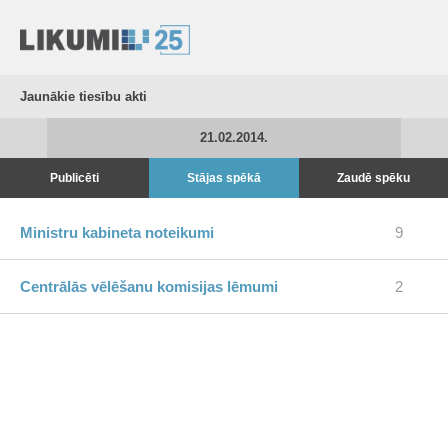
Jaunākie tiesību akti
21.02.2014.
Publicēti
Stājas spēkā
Zaudē spēku
Ministru kabineta noteikumi
9
Centrālās vēlēšanu komisijas lēmumi
2