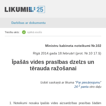
Darbības ar dokumentu
Tiesību akts:
spēkā esošs
Ministru kabineta noteikumi Nr.102
Rīgā 2014.gada 18.februārī (prot. Nr.10 17.§)
Īpašās vides prasības dzelzs un
tērauda ražošanai
Izdoti saskaņā ar likuma "
Par piesārņojumu
"
2
24.
panta
otro daļu
1. Noteikumi nosaka īpašās vides aizsardzības prasības šādām