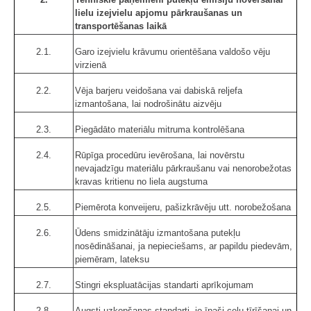
lielu izejvielu apjomu pārkraušanas un
transportēšanas laikā
2.1.
Garo izejvielu krāvumu orientēšana valdošo vēju
virzienā
2.2.
Vēja barjeru veidošana vai dabiskā reljefa
izmantošana, lai nodrošinātu aizvēju
2.3.
Piegādāto materiālu mitruma kontrolēšana
2.4.
Rūpīga procedūru ievērošana, lai novērstu
nevajadzīgu materiālu pārkraušanu vai nenorobežotas
kravas kritienu no liela augstuma
2.5.
Piemērota konveijeru, pašizkrāvēju utt. norobežošana
2.6.
Ūdens smidzinātāju izmantošana putekļu
nosēdināšanai, ja nepieciešams, ar papildu piedevām,
piemēram, lateksu
2.7.
Stingri ekspluatācijas standarti aprīkojumam
2.8.
Augsti uzkopšanas standarti, jo īpaši ceļu tīrīšanai un