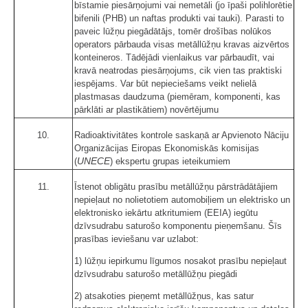
bīstamie piesārņojumi vai nemetāli (jo īpaši polihlorētie
bifenili (PHB) un naftas produkti vai tauki). Parasti to
paveic lūžņu piegādātājs, tomēr drošības nolūkos
operators pārbauda visas metāllūžņu kravas aizvērtos
konteineros. Tādējādi vienlaikus var pārbaudīt, vai
kravā neatrodas piesārņojums, cik vien tas praktiski
iespējams. Var būt nepieciešams veikt nelielā
plastmasas daudzuma (piemēram, komponenti, kas
pārklāti ar plastikātiem) novērtējumu
10.
Radioaktivitātes kontrole saskaņā ar Apvienoto Nāciju
Organizācijas Eiropas Ekonomiskās komisijas
UNECE
(
) ekspertu grupas ieteikumiem
11.
Īstenot obligātu prasību metāllūžņu pārstrādātājiem
nepieļaut no nolietotiem automobiļiem un elektrisko un
elektronisko iekārtu atkritumiem (EEIA) iegūtu
dzīvsudrabu saturošo komponentu pieņemšanu. Šīs
prasības ieviešanu var uzlabot:
1) lūžņu iepirkumu līgumos nosakot prasību nepieļaut
dzīvsudrabu saturošo metāllūžņu piegādi
2) atsakoties pieņemt metāllūžņus, kas satur