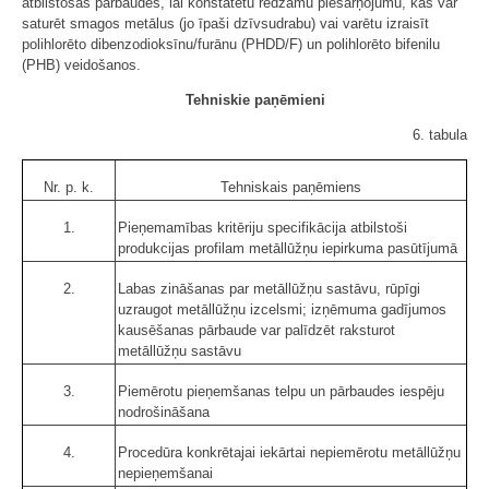
atbilstošas pārbaudes, lai konstatētu redzamu piesārņojumu, kas var
saturēt smagos metālus (jo īpaši dzīvsudrabu) vai varētu izraisīt
polihlorēto dibenzodioksīnu/furānu (PHDD/F) un polihlorēto bifenilu
(PHB) veidošanos.
Tehniskie paņēmieni
6. tabula
Nr. p. k.
Tehniskais paņēmiens
1.
Pieņemamības kritēriju specifikācija atbilstoši
produkcijas profilam metāllūžņu iepirkuma pasūtījumā
2.
Labas zināšanas par metāllūžņu sastāvu, rūpīgi
uzraugot metāllūžņu izcelsmi; izņēmuma gadījumos
kausēšanas pārbaude var palīdzēt raksturot
metāllūžņu sastāvu
3.
Piemērotu pieņemšanas telpu un pārbaudes iespēju
nodrošināšana
4.
Procedūra konkrētajai iekārtai nepiemērotu metāllūžņu
nepieņemšanai