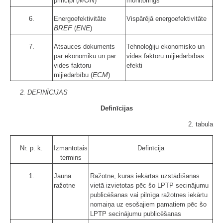
MON
principi (
)
monitorings
6.
Energoefektivitāte
Vispārējā energoefektivitāte
BREF
ENE
(
)
7.
Atsauces dokuments
Tehnoloģiju ekonomisko un
par ekonomiku un par
vides faktoru mijiedarbības
vides faktoru
efekti
ECM
mijiedarbību (
)
2. DEFINĪCIJAS
Definīcijas
2. tabula
Nr. p. k.
Izmantotais
Definīcija
termins
1.
Jauna
Ražotne, kuras iekārtas uzstādīšanas
ražotne
vietā izvietotas pēc šo LPTP secinājumu
publicēšanas vai pilnīga ražotnes iekārtu
nomaiņa uz esošajiem pamatiem pēc šo
LPTP secinājumu publicēšanas