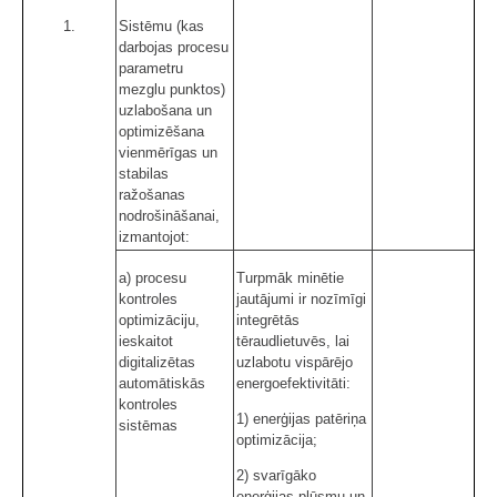
1.
Sistēmu (kas
darbojas procesu
parametru
mezglu punktos)
uzlabošana un
optimizēšana
vienmērīgas un
stabilas
ražošanas
nodrošināšanai,
izmantojot:
a) procesu
Turpmāk minētie
kontroles
jautājumi ir nozīmīgi
optimizāciju,
integrētās
ieskaitot
tēraudlietuvēs, lai
digitalizētas
uzlabotu vispārējo
automātiskās
energoefektivitāti:
kontroles
1) enerģijas patēriņa
sistēmas
optimizācija;
2) svarīgāko
enerģijas plūsmu un