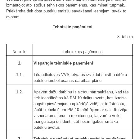
izmantojot atbilstošus tehniskos paņēmienus, kas minēti turpmāk.
Priekšroka tiek dota putekļu emisiju savākšanai iespējami tuvāk to
avotam.
Tehniskie paņēmieni
8. tabula
Nr. p. k.
Tehniskais paņēmiens
1.
Vispārīgie tehniskie paņēmieni
1.1.
Tēraudlietuves VVS ietvaros izveidot saistītu difūzo
putekļu ierobežošanas darbības plānu
1.2.
Apsvērt dažu darbību īslaicīgu pārtraukšanu, kad tās
tiek identificētas kā PM 10 daļiņu avots, kas izraisa
augstu piesārņojumu apkārtējā vidē; lai to īstenotu,
jābūt pietiekošiem PM 10 mērītājiem ar saistītu vēja
virziena un stipruma monitoringu, lai varētu veikt
triangulāciju un identificēt nozīmīgākos smalko
putekļu avotus
2.
Tehniskie paņēmieni putekļu emisiju novēršanai