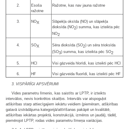
2.
Esoša
Ražotne, kas nav jauna ražotne
ražotne
3.
NO
Slāpekļa oksīda (NO) un slāpekļa
X
dioksīda (NO
) summa, kas izteikta pēc
2
NO
2
4.
SO
Sēra dioksīda (SO
) un sēra trioksīda
X
2
(SO
) summa, kas izteikta pēc SO
3
2
5.
HCl
Visi gāzveida hlorīdi, kas izteikti pēc HCl
6.
HF
Visi gāzveida fluorīdi, kas izteikti pēc HF
3. VISPĀRĪGI APSVĒRUMI
Vides parametru līmenis, kas saistīts ar LPTP, ir izteikts
intervālos, nevis konkrētos skaitļos. Intervāls var atspoguļot
atšķirības starp attiecīgajiem iekārtu veidiem (piemēram, atšķirības
gatavā izstrādājuma kategorijā/attīrīšanas pakāpē un kvalitātē,
atšķirības iekārtas projektā, konstrukcijā, izmēros un jaudā), tādēļ,
piemērojot LPTP, rodas vides parametru līmeņa variācijas.