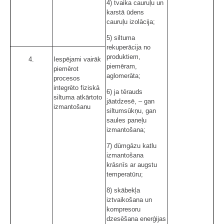
4) tvaika cauruļu un
karstā ūdens
cauruļu izolācija;
5) siltuma
rekuperācija no
produktiem,
4.
Iespējami vairāk
piemēram,
piemērot
aglomerāta;
procesos
integrēto fiziskā
6) ja tērauds
siltuma atkārtoto
jāatdzesē, – gan
izmantošanu
siltumsūkņu, gan
saules paneļu
izmantošana;
7) dūmgāzu katlu
izmantošana
krāsnīs ar augstu
temperatūru;
8) skābekļa
iztvaikošana un
kompresoru
dzesēšana enerģijas