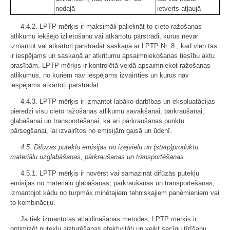
nodaļā
ietverts atļaujā
4.4.2. LPTP mērķis ir maksimāli palielināt to cieto ražošanas
atlikumu iekšējo izlietošanu vai atkārtotu pārstrādi, kurus nevar
izmantot vai atkārtoti pārstrādāt saskaņā ar LPTP Nr. 8., kad vien tas
ir iespējams un saskaņā ar atkritumu apsaimniekošanas tiesību aktu
prasībām. LPTP mērķis ir kontrolētā veidā apsaimniekot ražošanas
atlikumus, no kuriem nav iespējams izvairīties un kurus nav
iespējams atkārtoti pārstrādāt.
4.4.3. LPTP mērķis ir izmantot labāko darbības un ekspluatācijas
pieredzi visu cieto ražošanas atlikumu savākšanai, pārkraušanai,
glabāšanai un transportēšanai, kā arī pārkraušanas punktu
pārsegšanai, lai izvairītos no emisijām gaisā un ūdenī.
4.5. Difūzās putekļu emisijas no izejvielu un (starp)produktu
materiālu uzglabāšanas, pārkraušanas un transportēšanas
4.5.1. LPTP mērķis ir novērst vai samazināt difūzās putekļu
emisijas no materiālu glabāšanas, pārkraušanas un transportēšanas,
izmantojot kādu no turpmāk minētajiem tehniskajiem paņēmieniem vai
to kombināciju.
Ja tiek izmantotas atlaidināšanas metodes, LPTP mērķis ir
optimizēt putekļu aizturēšanas efektivitāti un veikt secīgu tīrīšanu,