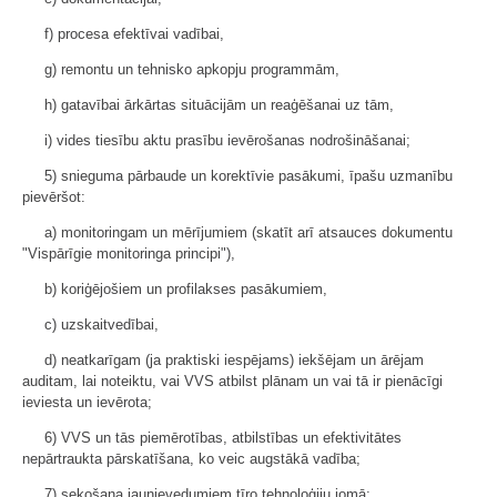
f) procesa efektīvai vadībai,
g) remontu un tehnisko apkopju programmām,
h) gatavībai ārkārtas situācijām un reaģēšanai uz tām,
i) vides tiesību aktu prasību ievērošanas nodrošināšanai;
5) snieguma pārbaude un korektīvie pasākumi, īpašu uzmanību
pievēršot:
a) monitoringam un mērījumiem (skatīt arī atsauces dokumentu
"Vispārīgie monitoringa principi"),
b) koriģējošiem un profilakses pasākumiem,
c) uzskaitvedībai,
d) neatkarīgam (ja praktiski iespējams) iekšējam un ārējam
auditam, lai noteiktu, vai VVS atbilst plānam un vai tā ir pienācīgi
ieviesta un ievērota;
6) VVS un tās piemērotības, atbilstības un efektivitātes
nepārtraukta pārskatīšana, ko veic augstākā vadība;
7) sekošana jaunievedumiem tīro tehnoloģiju jomā;