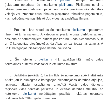
3. Prasības šo noteikumu
1. punktā
minētajām darbībām
(iekārtām) norādītas šo noteikumu
pielikumā
. Pielikumā noteikto
labāko pieejamo tehnisko paņēmienu vietā piesārņojošās darbības
veicējs var izmantot citus labākos pieejamos tehniskos paņēmienus,
kas nodrošina vismaz līdzvērtīgu vides aizsardzības līmeni.
4. Prasības, kas norādītas šo noteikumu
pielikumā
, operatoram
jāņem vērā, lai saņemtu A kategorijas piesārņojošas darbības atļauju
saskaņā ar normatīvajiem aktiem par kārtību, kādā piesakāmas A, B
un C kategorijas piesārņojošas darbības un izsniedzamas atļaujas A
un B kategorijas piesārņojošo darbību veikšanai.
5. Šo noteikumu
pielikuma
4.1. apakšpunktā minēto vides
pārvaldības sistēmu ieviešanai ir ieteikuma raksturs.
6. Darbībām (iekārtām), kurām līdz šo noteikumu spēkā stāšanās
brīdim jau ir izsniegtas A kategorijas piesārņojošas darbības atļaujas,
izsniegto atļauju nosacījumus attiecīgā Valsts vides dienesta
reģionālā vides pārvalde pārskata un iekārtas darbības atbilstību šo
noteikumu
pielikumā
norādītajām prasībām iekārtas operators
nodrošina līdz 2016. gada 8. martam.