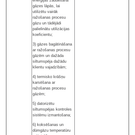
enerģijas zaudēšana
gāzes lāpās, lai
utilizētu vairāk
ražošanas procesu
gāzu un tādējādi
palielinātu utilizācijas
koeficientu;
3) gāzes bagātināšana
ar ražošanas procesu
gāzēm un dažāda
siltumspēja dažādu
klientu vajadzībām;
4) termisko krāšņu
karsēšana ar
ražošanas procesu
gāzēm;
5) datorizētu
siltumspējas kontroles
sistēmu izmantošana;
6) koksēšanas un
dūmgāzu temperatūru