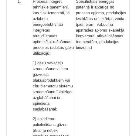
1.
Procesā integrēti
Specifiskais enerģijas
tehniskie paņēmieni,
patēriņš ir atkarīgs no
kas tiek izmantoti, lai
procesa apjoma, produkcijas
uzlabotu
kvalitātes un iekārtas veida
energoefektivitāti
(piemēram, vakuuma
integrētās
apstrādes apjoms skābekļa
tēraudlietuvēs,
konvertorā, atkvēlināšanas
optimizējot ražošanas
temperatūra, produkcijas
procesos radušos gāzu
biezums)
utilizāciju:
1) gāzu savācēju
izmantošana visiem
gāzveida
blakusproduktiem vai
citu piemērotu sistēmu
izmantošana īslaicīgai
uzglabāšanai un
spiediena
saglabāšanai;
2) spiediena
palielināšana gāzes
tīklā, ja notiek