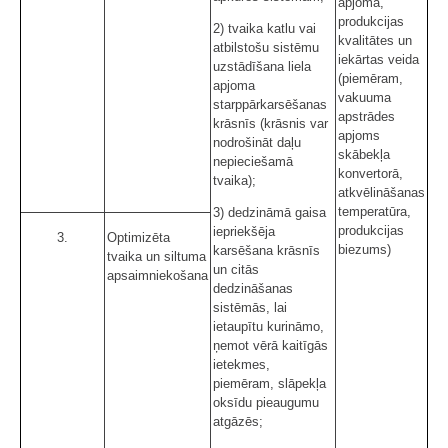
apjoma,
produkcijas
2) tvaika katlu vai
kvalitātes un
atbilstošu sistēmu
iekārtas veida
uzstādīšana liela
(piemēram,
apjoma
vakuuma
starppārkarsēšanas
apstrādes
krāsnīs (krāsnis var
apjoms
nodrošināt daļu
skābekļa
nepieciešamā
konvertorā,
tvaika);
atkvēlināšanas
temperatūra,
3) dedzināmā gaisa
produkcijas
iepriekšēja
3.
Optimizēta
biezums)
karsēšana krāsnīs
tvaika un siltuma
un citās
apsaimniekošana
dedzināšanas
sistēmās, lai
ietaupītu kurināmo,
ņemot vērā kaitīgās
ietekmes,
piemēram, slāpekļa
oksīdu pieaugumu
atgāzēs;