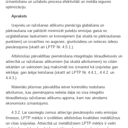
izmantošanu un uzlabotu procesa efektivitāti un metāla ieguves
optimizāciju.
Apraksts
Izejvielu un ražošanas atlikumu pienācīga glabāšana un
pārkraušana var palīdzēt minimizēt putekļu emisijas gaisā no
uzglabāšanas laukumiem un konveijeriem (tai skaitā no pārkraušanas
punktiem) un izvairīties no augsnes, gruntsūdeņu un noteces ūdeņu
piesārņojuma (skatīt arī LPTP Nr. 4.5.1.).
Atbilstošas pārvaldības piemērošana integrētajās tēraudlietuvēs un
attiecībā uz ražošanas atlikumiem (tai skaitā atkritumiem) no citām
iekārtām un sektoriem ļauj maksimāli tos izmantot kā izejvielas gan
iekšējai, gan ārējai lietošanai (skatīt arī LPTP Nr. 4.4.1., 4.4.2. un
4.4.3.).
Materiālu plūsmas pārvaldība ietver kontrolētu nodošanu
atkritumos, kas piemērojama nelielai daļai no visa integrēto
tēraudlietuvju ražošanas atlikumu apjoma, kam nav atrodams
ekonomisks izmantojums.
4.3.2. Lai sasniegtu zemus attiecīgo piesārņojošo vielu emisijas
līmeņus, LPTP mērķis ir izvēlēties atbilstošas kvalitātes metāllūžņus
un citas izejvielas. Attiecībā uz metāllūžņiem LPTP mērķis ir veikt