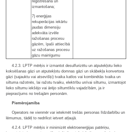
reģistrēšana un
izmantošana;
7) enerģijas
rekuperācijas iekārtu
jaudas dimensiju
adekvāta izvēle
ražošanas procesu
gāzēm, īpaši attiecībā
uz ražošanas procesu
gāzu mainīgumu
4.2.3. LPTP mērķis ir izmantot desulfurizētu un atputekļotu lieko
koksēšanas gāzi un atputekļotu domnas gāzi un skābekļa konvertora
gāzi (sajauktu vai atsevišķi) tvaika katlos vai kombinētās tvaika un
siltuma ražotnēs, lai ražotu tvaiku, elektrību un/vai siltumu, izmantojot
lieko siltumu iekšējo vai ārējo siltumtīklu vajadzībām, ja ir
pieprasījums no trešajām personām.
Piemērojamība
Operators ne vienmēr var ietekmēt trešās personas līdzdarbību un
lēmumus, tādēļ to nedrīkst ietvert atļaujā.
4.2.4. LPTP mērķis ir minimizēt elektroenerģijas patēriņu,