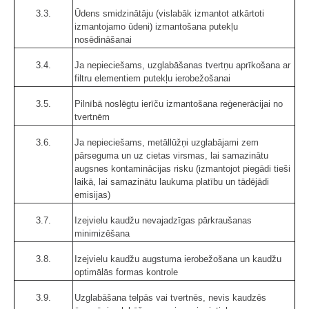
3.3.
Ūdens smidzinātāju (vislabāk izmantot atkārtoti
izmantojamo ūdeni) izmantošana putekļu
nosēdināšanai
3.4.
Ja nepieciešams, uzglabāšanas tvertņu aprīkošana ar
filtru elementiem putekļu ierobežošanai
3.5.
Pilnībā noslēgtu ierīču izmantošana reģenerācijai no
tvertnēm
3.6.
Ja nepieciešams, metāllūžņi uzglabājami zem
pārseguma un uz cietas virsmas, lai samazinātu
augsnes kontaminācijas risku (izmantojot piegādi tieši
laikā, lai samazinātu laukuma platību un tādējādi
emisijas)
3.7.
Izejvielu kaudžu nevajadzīgas pārkraušanas
minimizēšana
3.8.
Izejvielu kaudžu augstuma ierobežošana un kaudžu
optimālās formas kontrole
3.9.
Uzglabāšana telpās vai tvertnēs, nevis kaudzēs