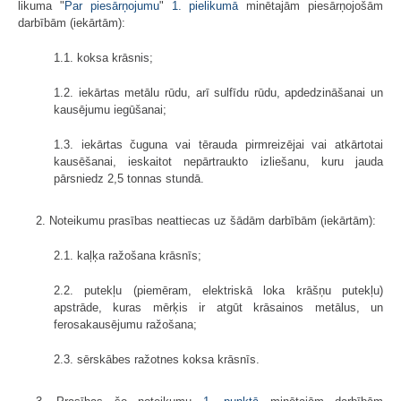
likuma "
Par piesārņojumu
"
1. pielikumā
minētajām piesārņojošām
darbībām (iekārtām):
1.1. koksa krāsnis;
1.2. iekārtas metālu rūdu, arī sulfīdu rūdu, apdedzināšanai un
kausējumu iegūšanai;
1.3. iekārtas čuguna vai tērauda pirmreizējai vai atkārtotai
kausēšanai, ieskaitot nepārtraukto izliešanu, kuru jauda
pārsniedz 2,5 tonnas stundā.
2. Noteikumu prasības neattiecas uz šādām darbībām (iekārtām):
2.1. kaļķa ražošana krāsnīs;
2.2. putekļu (piemēram, elektriskā loka krāšņu putekļu)
apstrāde, kuras mērķis ir atgūt krāsainos metālus, un
ferosakausējumu ražošana;
2.3. sērskābes ražotnes koksa krāsnīs.