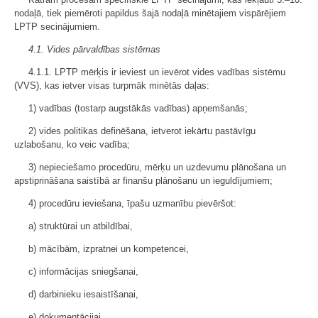
nodaļā, tiek piemēroti papildus šajā nodaļā minētajiem vispārējiem
LPTP secinājumiem.
4.1. Vides pārvaldības sistēmas
4.1.1. LPTP mērķis ir ieviest un ievērot vides vadības sistēmu
(VVS), kas ietver visas turpmāk minētās daļas:
1) vadības (tostarp augstākās vadības) apņemšanās;
2) vides politikas definēšana, ietverot iekārtu pastāvīgu
uzlabošanu, ko veic vadība;
3) nepieciešamo procedūru, mērķu un uzdevumu plānošana un
apstiprināšana saistībā ar finanšu plānošanu un ieguldījumiem;
4) procedūru ieviešana, īpašu uzmanību pievēršot:
a) struktūrai un atbildībai,
b) mācībām, izpratnei un kompetencei,
c) informācijas sniegšanai,
d) darbinieku iesaistīšanai,
e) dokumentācijai,