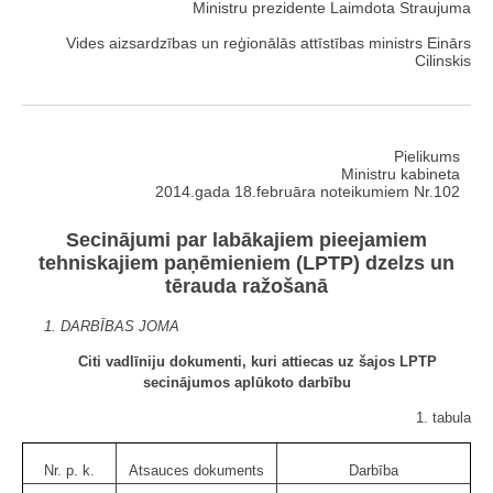
Ministru prezidente Laimdota Straujuma
Vides aizsardzības un reģionālās attīstības ministrs Einārs
Cilinskis
Pielikums
Ministru kabineta
2014.gada 18.februāra noteikumiem Nr.102
Secinājumi par labākajiem pieejamiem
tehniskajiem paņēmieniem (LPTP) dzelzs un
tērauda ražošanā
1. DARBĪBAS JOMA
Citi vadlīniju dokumenti, kuri attiecas uz šajos LPTP
secinājumos aplūkoto darbību
1. tabula
Nr. p. k.
Atsauces dokuments
Darbība