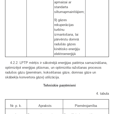
apmaiņai ar
standarta
siltumapmainītājiem;
9) gāzes
rekuperācijas
turbīnu
izmantošana, lai
pārvērstu domnā
radušās gāzes
kinētisko enerģiju
elektroenerģijā
4.2.2. LPTP mērķis ir sākotnējā enerģijas patēriņa samazināšana,
optimizējot enerģijas plūsmas, un optimizēta ražošanas procesos
radušos gāzu (piemēram, koksēšanas gāze, domnas gāze un
skābekļa konvertora gāze) utilizācija.
Tehniskie paņēmieni
4. tabula
Nr. p. k.
Apraksts
Piemērojamība