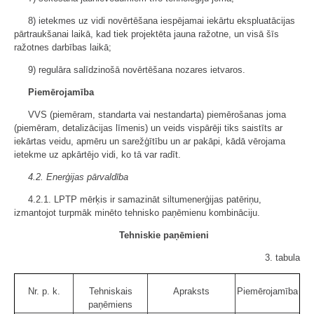
8) ietekmes uz vidi novērtēšana iespējamai iekārtu ekspluatācijas
pārtraukšanai laikā, kad tiek projektēta jauna ražotne, un visā šīs
ražotnes darbības laikā;
9) regulāra salīdzinošā novērtēšana nozares ietvaros.
Piemērojamība
VVS (piemēram, standarta vai nestandarta) piemērošanas joma
(piemēram, detalizācijas līmenis) un veids vispārēji tiks saistīts ar
iekārtas veidu, apmēru un sarežģītību un ar pakāpi, kādā vērojama
ietekme uz apkārtējo vidi, ko tā var radīt.
4.2. Enerģijas pārvaldība
4.2.1. LPTP mērķis ir samazināt siltumenerģijas patēriņu,
izmantojot turpmāk minēto tehnisko paņēmienu kombināciju.
Tehniskie paņēmieni
3. tabula
Nr. p. k.
Tehniskais
Apraksts
Piemērojamība
paņēmiens