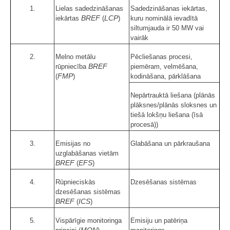
1.
Lielas sadedzināšanas
Sadedzināšanas iekārtas,
BREF
LCP
iekārtas
(
)
kuru nominālā ievadītā
siltumjauda ir 50 MW vai
vairāk
2.
Melno metālu
Pēcliešanas procesi,
BREF
rūpniecība
piemēram, velmēšana,
FMP
(
)
kodināšana, pārklāšana
Nepārtrauktā liešana (plānās
plāksnes/plānās sloksnes un
tiešā lokšņu liešana (īsā
procesā))
3.
Emisijas no
Glabāšana un pārkraušana
uzglabāšanas vietām
BREF
EFS
(
)
4.
Rūpnieciskās
Dzesēšanas sistēmas
dzesēšanas sistēmas
BREF
ICS
(
)
5.
Vispārīgie monitoringa
Emisiju un patēriņa