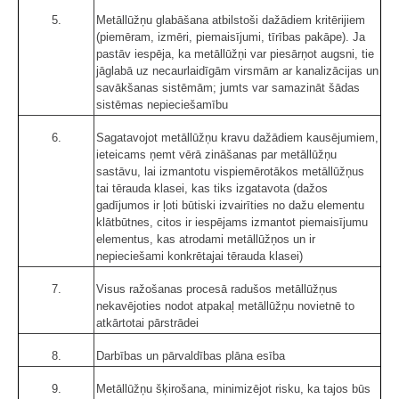
5.
Metāllūžņu glabāšana atbilstoši dažādiem kritērijiem
(piemēram, izmēri, piemaisījumi, tīrības pakāpe). Ja
pastāv iespēja, ka metāllūžņi var piesārņot augsni, tie
jāglabā uz necaurlaidīgām virsmām ar kanalizācijas un
savākšanas sistēmām; jumts var samazināt šādas
sistēmas nepieciešamību
6.
Sagatavojot metāllūžņu kravu dažādiem kausējumiem,
ieteicams ņemt vērā zināšanas par metāllūžņu
sastāvu, lai izmantotu vispiemērotākos metāllūžņus
tai tērauda klasei, kas tiks izgatavota (dažos
gadījumos ir ļoti būtiski izvairīties no dažu elementu
klātbūtnes, citos ir iespējams izmantot piemaisījumu
elementus, kas atrodami metāllūžņos un ir
nepieciešami konkrētajai tērauda klasei)
7.
Visus ražošanas procesā radušos metāllūžņus
nekavējoties nodot atpakaļ metāllūžņu novietnē to
atkārtotai pārstrādei
8.
Darbības un pārvaldības plāna esība
9.
Metāllūžņu šķirošana, minimizējot risku, ka tajos būs