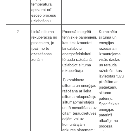
temperatūrai,
apsverot arī
esošo procesu
uzlabošanu
2.
Liekā siltuma
Procesā integrēti
Kombinēta
rekuperācija no
tehniskie paņēmieni,
siltuma un
procesiem, jo
kas tiek izmantoti,
enerģijas
īpaši no to
lai uzlabotu
ražošana ir
dzesēšanas
energoefektivitāti
izmantojama
zonām
tērauda ražošanā,
visās dzelzs
uzlabojot siltuma
un tērauda
rekuperāciju:
ražotnēs, kas
izvietotas tuvu
1) kombinēta
pilsētām ar
siltuma un enerģijas
pietiekamu
ražošana ar liekā
siltuma
siltuma rekuperāciju
patēriņu.
siltumapmainītājos
Specifiskais
un tā novadīšana uz
enerģijas
citām tēraudlietuves
patēriņš
daļām vai uz
atkarīgs no
komunālajām
procesa
apkures sistēmām;