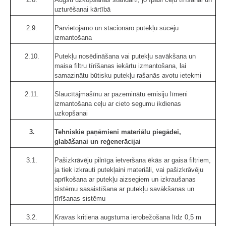
uzturēšanai kārtībā
2.9.
Pārvietojamo un stacionāro putekļu sūcēju
izmantošana
2.10.
Putekļu nosēdināšana vai putekļu savākšana un
maisa filtru tīrīšanas iekārtu izmantošana, lai
samazinātu būtisku putekļu rašanās avotu ietekmi
2.11.
Slaucītājmašīnu ar pazeminātu emisiju līmeni
izmantošana ceļu ar cieto segumu ikdienas
uzkopšanai
3.
Tehniskie paņēmieni materiālu piegādei,
glabāšanai un reģenerācijai
3.1.
Pašizkrāvēju pilnīga ietveršana ēkās ar gaisa filtriem,
ja tiek izkrauti putekļaini materiāli, vai pašizkrāvēju
aprīkošana ar putekļu aizsegiem un izkraušanas
sistēmu sasaistīšana ar putekļu savākšanas un
tīrīšanas sistēmu
3.2.
Kravas kritiena augstuma ierobežošana līdz 0,5 m