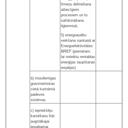
līmeņu definēšana
attiecīgiem
procesiem un to
salīdzināšana
ilgtermiņā;
5) energoauditu
veikšana saskaņā ar
Energoefektivitātes
BREF
(piemēram,
lai noteiktu rentablas
enerģijas taupīšanas
iespējas)
b) mūsdienīgas
gravimetriskas
cietā kurināmā
padeves
sistēmas
c) iepriekšēju
karsēšanu līdz
augstākajai
iespējamai