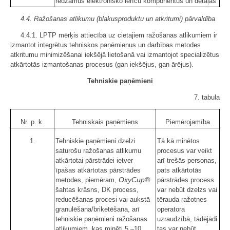
redzamus elektronisko ierīču komponentus un detaļas
4.4. Ražošanas atlikumu (blakusproduktu un atkritumi) pārvaldība
4.4.1. LPTP mērķis attiecībā uz cietajiem ražošanas atlikumiem ir
izmantot integrētus tehniskos paņēmienus un darbības metodes
atkritumu minimizēšanai iekšējā lietošanā vai izmantojot specializētus
atkārtotās izmantošanas procesus (gan iekšējus, gan ārējus).
Tehniskie paņēmieni
7. tabula
Nr. p. k.
Tehniskais paņēmiens
Piemērojamība
1.
Tehniskie paņēmieni dzelzi
Tā kā minētos
saturošu ražošanas atlikumu
procesus var veikt
atkārtotai pārstrādei ietver
arī trešās personas,
īpašas atkārtotas pārstrādes
pats atkārtotās
OxyCup®
metodes, piemēram,
pārstrādes process
šahtas krāsns, DK process,
var nebūt dzelzs vai
reducēšanas procesi vai aukstā
tērauda ražotnes
granulēšana/briketēšana, arī
operatora
tehniskie paņēmieni ražošanas
uzraudzībā, tādējādi
atlikumiem, kas minēti 5.–10.
tas var nebūt