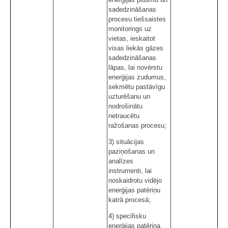
sadedzināšanas
procesu tiešsaistes
monitorings uz
vietas, ieskaitot
visas liekās gāzes
sadedzināšanas
lāpas, lai novērstu
enerģijas zudumus,
sekmētu pastāvīgu
uzturēšanu un
nodrošinātu
netraucētu
ražošanas procesu;
3) situācijas
paziņošanas un
analīzes
instrumenti, lai
noskaidrotu vidējo
enerģijas patēriņu
katrā procesā;
4) specifisku
enerģijas patēriņa