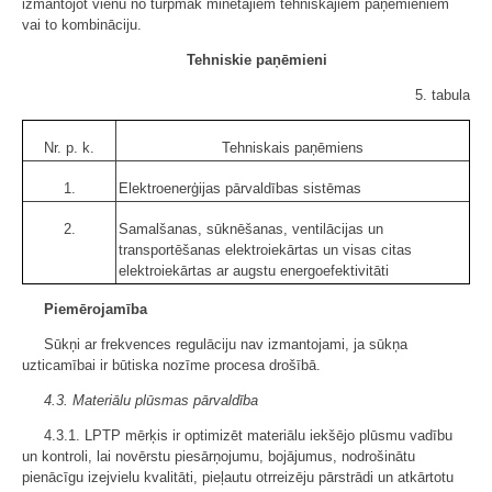
izmantojot vienu no turpmāk minētajiem tehniskajiem paņēmieniem
vai to kombināciju.
Tehniskie paņēmieni
5. tabula
Nr. p. k.
Tehniskais paņēmiens
1.
Elektroenerģijas pārvaldības sistēmas
2.
Samalšanas, sūknēšanas, ventilācijas un
transportēšanas elektroiekārtas un visas citas
elektroiekārtas ar augstu energoefektivitāti
Piemērojamība
Sūkņi ar frekvences regulāciju nav izmantojami, ja sūkņa
uzticamībai ir būtiska nozīme procesa drošībā.
4.3. Materiālu plūsmas pārvaldība
4.3.1. LPTP mērķis ir optimizēt materiālu iekšējo plūsmu vadību
un kontroli, lai novērstu piesārņojumu, bojājumus, nodrošinātu
pienācīgu izejvielu kvalitāti, pieļautu otrreizēju pārstrādi un atkārtotu