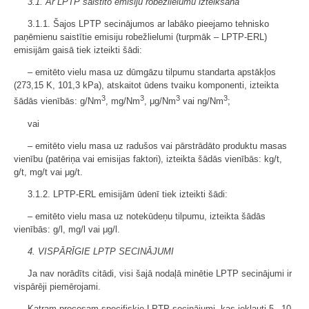
3.1. Ar LPTP saistīto emisiju robežlielumu izteikšana
3.1.1. Šajos LPTP secinājumos ar labāko pieejamo tehnisko
paņēmienu saistītie emisiju robežlielumi (turpmāk – LPTP-ERL)
emisijām gaisā tiek izteikti šādi:
– emitēto vielu masa uz dūmgāzu tilpumu standarta apstākļos
(273,15 K, 101,3 kPa), atskaitot ūdens tvaiku komponenti, izteikta
3
3
3
3
šādās vienībās: g/Nm
, mg/Nm
, μg/Nm
vai ng/Nm
;
vai
– emitēto vielu masa uz radušos vai pārstrādāto produktu masas
vienību (patēriņa vai emisijas faktori), izteikta šādās vienībās: kg/t,
g/t, mg/t vai μg/t.
3.1.2. LPTP-ERL emisijām ūdenī tiek izteikti šādi:
– emitēto vielu masa uz notekūdeņu tilpumu, izteikta šādās
vienībās: g/l, mg/l vai μg/l.
4. VISPĀRĪGIE LPTP SECINĀJUMI
Ja nav norādīts citādi, visi šajā nodaļā minētie LPTP secinājumi ir
vispārēji piemērojami.
Katram procesam specifiskie LPTP secinājumi, kas iekļauti 5.–10.