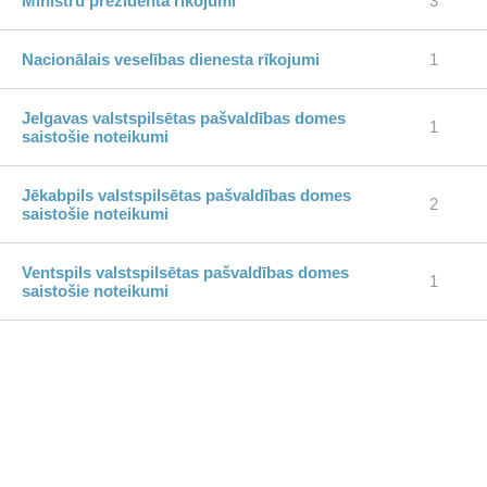
Ministru prezidenta rīkojumi
3
Nacionālais veselības dienesta rīkojumi
1
Jelgavas valstspilsētas pašvaldības domes
1
saistošie noteikumi
Jēkabpils valstspilsētas pašvaldības domes
2
saistošie noteikumi
Ventspils valstspilsētas pašvaldības domes
1
saistošie noteikumi