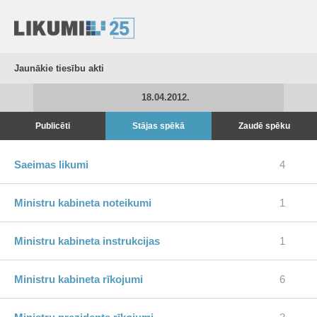
Jaunākie tiesību akti
18.04.2012.
Publicēti
Stājas spēkā
Zaudē spēku
Saeimas likumi
4
Ministru kabineta noteikumi
1
Ministru kabineta instrukcijas
1
Ministru kabineta rīkojumi
6