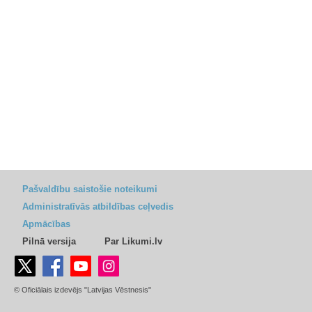
Pašvaldību saistošie noteikumi
Administratīvās atbildības ceļvedis
Apmācības
Pilnā versija
Par Likumi.lv
© Oficiālais izdevējs "Latvijas Vēstnesis"