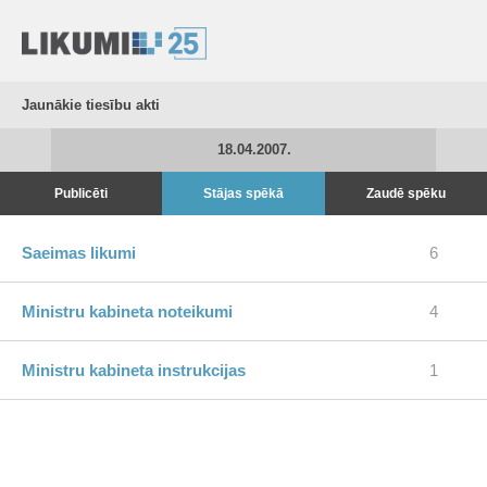
Jaunākie tiesību akti
18.04.2007.
Publicēti
Stājas spēkā
Zaudē spēku
Saeimas likumi
6
Ministru kabineta noteikumi
4
Ministru kabineta instrukcijas
1