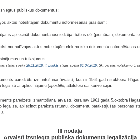
 izsniegtus publiskus dokumentus:
vajos aktos noteiktajām dokumentu noformēšanas prasībām;
pējams apliecināt dokumenta iesniedzēja rīcības dēļ (piemēram, dokumenta ie
bilst normatīvajos aktos noteiktajām elektronisko dokumentu noformēšanas u
sinājumus un tulkojumus.
 kas stājas spēkā
28.11.2018.
4. punkts
stājas spēkā
01.07.2019.
Sk. pārejas noteikumu 3. p
kuments paredzēts izmantošanai ārvalstī, kura ir 1961.gada 5.oktobra Hāgas
o legalizē ar apliecinājumu
(apostille)
atbilstoši šai konvencijai.
kuments paredzēts izmantošanai ārvalstī, kura nav 1961.gada 5.oktobra Hāga
, to legalizē, apliecinot paraksta īstumu, dokumentu parakstījušās persona
mu.
III nodaļa
Ārvalstī izsniegta publiska dokumenta legalizācija