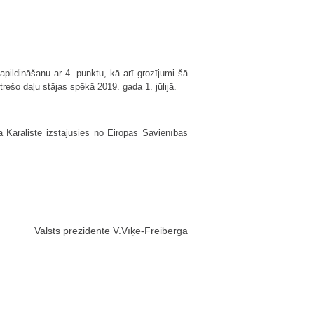
apildināšanu ar 4. punktu, kā arī grozījumi šā
rešo daļu stājas spēkā 2019. gada 1. jūlijā.
ā Karaliste izstājusies no Eiropas Savienības
Valsts prezidente V.Vīķe-Freiberga