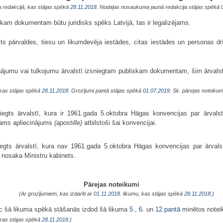
a redakcijā, kas stājas spēkā
28.11.2018.
Nodaļas nosaukuma jaunā redakcija stājas spēkā
skam dokumentam būtu juridisks spēks Latvijā, tas ir legalizējams.
lsts pārvaldes, tiesu un likumdevēja iestādes, citas iestādes un personas drī
asinājumu vai tulkojumu ārvalstī izsniegtam publiskam dokumentam, šim ārval
 kas stājas spēkā
28.11.2018.
Grozījumi pantā stājas spēkā
01.07.2019.
Sk. pārejas noteikum
egts ārvalstī, kura ir 1961.gada 5.oktobra Hāgas konvencijas par ārvalst
šams apliecinājums
(apostille)
atbilstoši šai konvencijai.
egts ārvalstī, kura nav 1961.gada 5.oktobra Hāgas konvencijas par ārvals
u nosaka Ministru kabinets.
Pārejas noteikumi
(Ar grozījumiem, kas izdarīti ar
01.11.2018
. likumu, kas stājas spēkā
28.11.2018.
)
ēc šā likuma spēkā stāšanās izdod šā likuma
5.
,
6.
un
12.pantā
minētos notei
 kas stājas spēkā
28.11.2018.
)