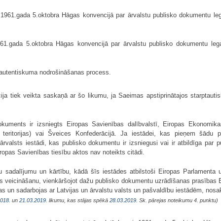
1961.gada 5.oktobra Hāgas konvencijā par ārvalstu publisko dokumentu legal
1.gada 5.oktobra Hāgas konvencijā par ārvalstu publisko dokumentu legali
utentiskuma nodrošināšanas process.
ja tiek veikta saskaņā ar šo likumu, ja Saeimas apstiprinātajos starptauti
kuments ir izsniegts Eiropas Savienības dalībvalstī, Eiropas Ekonomikas 
as teritorijas) vai Šveices Konfederācijā. Ja iestādei, kas pieņem šādu
ārvalsts iestādi, kas publisko dokumentu ir izsniegusi vai ir atbildīga pa
iropas Savienības tiesību aktos nav noteikts citādi.
iju sadalījumu un kārtību, kādā šīs iestādes atbilstoši Eiropas Parlamenta
ās veicināšanu, vienkāršojot dažu publisko dokumentu uzrādīšanas prasības 
as un sadarbojas ar Latvijas un ārvalstu valsts un pašvaldību iestādēm, nosa
2018.
un
21.03.2019
. likumu, kas stājas spēkā
28.03.2019.
Sk. pārejas noteikumu 4. punktu)