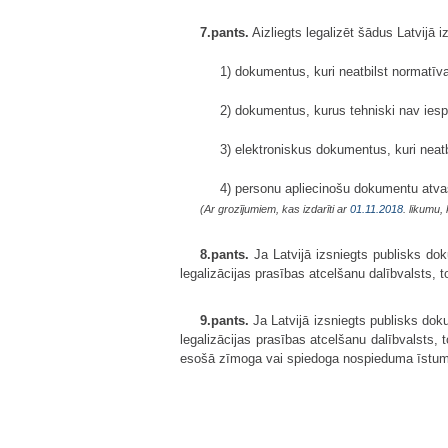
7.pants.
Aizliegts legalizēt šādus Latvijā
1) dokumentus, kuri neatbilst normatī
2) dokumentus, kurus tehniski nav ies
3) elektroniskus dokumentus, kuri neat
4) personu apliecinošu dokumentu atva
(Ar grozījumiem, kas izdarīti ar
01.11.2018
. likumu,
8.pants.
Ja Latvijā izsniegts publisks do
legalizācijas prasības atcelšanu dalībvalsts, t
9.pants.
Ja Latvijā izsniegts publisks do
legalizācijas prasības atcelšanu dalībvalsts
esošā zīmoga vai spiedoga nospieduma īstu