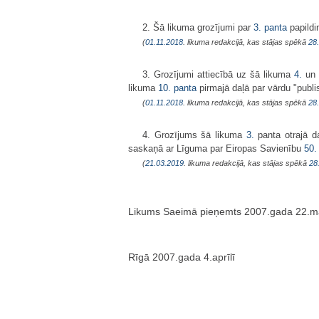
2. Šā likuma grozījumi par
3. panta
papildi
(
01.11.2018
. likuma redakcijā, kas stājas spēkā
28
3. Grozījumi attiecībā uz šā likuma
4.
un
likuma
10. panta
pirmajā daļā par vārdu "publi
(
01.11.2018
. likuma redakcijā, kas stājas spēkā
28
4. Grozījums šā likuma
3.
panta otrajā da
saskaņā ar Līguma par Eiropas Savienību
50.
(
21.03.2019
. likuma redakcijā, kas stājas spēkā
28
Likums Saeimā pieņemts 2007.gada 22.ma
Rīgā 2007.gada 4.aprīlī