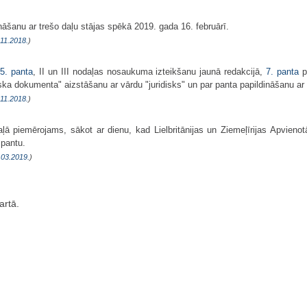
nāšanu ar trešo daļu stājas spēkā 2019. gada 16. februārī.
.11.2018.
)
5. panta
, II un III nodaļas nosaukuma izteikšanu jaunā redakcijā,
7. panta
p
ska dokumenta" aizstāšanu ar vārdu "juridisks" un par panta papildināšanu ar t
.11.2018.
)
ļā piemērojams, sākot ar dienu, kad Lielbritānijas un Ziemeļīrijas Apvienot
pantu.
.03.2019.
)
rtā.