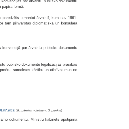
as konvencijas par ārvalstu publisko dokumentu
i papīra formā.
o paredzēts izmantot ārvalstī, kura nav 1961.
izē tam pilnvarotas diplomātiskā un konsulārā
s konvencijā par ārvalstu publisko dokumentu
lstu publisko dokumentu legalizācijas prasības
 apmēru, samaksas kārtību un atbrīvojumus no
01.07.2019.
Sk. pārejas noteikumu 3. punktu)
ējamo dokumentu. Ministru kabinets apstiprina