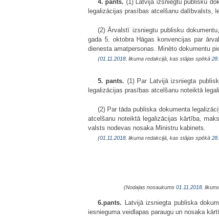
4. pants.
(1) Latvijā izsniegtu publisku d
legalizācijas prasības atcelšanu dalībvalsts, 
(2) Ārvalstī izsniegtu publisku dokumentu
gada 5. oktobra Hāgas konvencijas par ārvals
dienesta amatpersonas. Minēto dokumentu pie
(
01.11.2018
. likuma redakcijā, kas stājas spēkā
28
5. pants.
(1) Par Latvijā izsniegta publi
legalizācijas prasības atcelšanu noteiktā legal
(2) Par tāda publiska dokumenta legalizāc
atcelšanu noteiktā legalizācijas kārtība, m
valsts nodevas nosaka Ministru kabinets.
(
01.11.2018
. likuma redakcijā, kas stājas spēkā
28
(Nodaļas nosaukums
01.11.2018
. likum
6.pants.
Latvijā izsniegta publiska dokume
iesnieguma veidlapas paraugu un nosaka kārtību