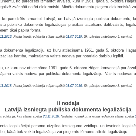
okumentu, ko paredzēts izmantot ārvalstī, kura ir 1961. gada 5. oktobra Hāg
legalizē zvērināti notāri elektroniski. Minēto dokumentu pieņem elektroniskā va
, ko paredzēts izmantot Latvijā, un Latvijā izsniegtu publisku dokumentu, k
tu publisko dokumentu legalizācijas prasības atcelšanu dalībvalsts, legal
ņem tikai papīra formā.
.11.2018.
Panta jaunā redakcija stājas spēkā
01.07.2019.
Sk. pārejas noteikumu 3. punktu)
ska dokumenta legalizāciju, uz kuru attiecināma 1961. gada 5. oktobra Hāga
izācijas kārtība, maksājama valsts nodeva par notariālo darbību izpildi.
iju, uz kuru nav attiecināma 1961. gada 5. oktobra Hāgas konvencijā par ārva
aksājama valsts nodeva par publiska dokumenta legalizāciju. Valsts nodevas
.11.2018.
Panta jaunā redakcija stājas spēkā
01.07.2019.
Sk. pārejas noteikumu 3. punktu)
II nodaļa
Latvijā izsniegta publiska dokumenta legalizācija
a redakcijā, kas stājas spēkā
28.11.2018.
Nodaļas nosaukuma jaunā redakcija stājas spēkā
nta legalizācijai persona aizpilda iesnieguma veidlapu un iesniedz legaliz
, kādā tiek veikta legalizācija vai pieņemts lēmums atteikt legalizāciju.