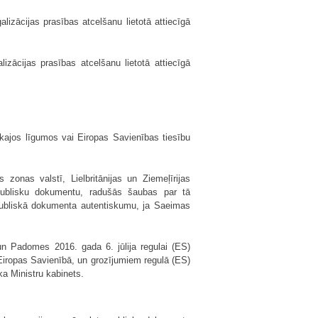
izācijas prasības atcelšanu lietotā attiecīgā
zācijas prasības atcelšanu lietotā attiecīgā
skajos līgumos vai Eiropas Savienības tiesību
zonas valstī, Lielbritānijas un Ziemeļīrijas
 publisku dokumentu, radušās šaubas par tā
r publiskā dokumenta autentiskumu, ja Saeimas
 un Padomes 2016. gada 6. jūlija regulai (ES)
Eiropas Savienībā, un grozījumiem regulā (ES)
ka Ministru kabinets.