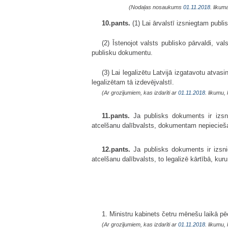
(Nodaļas nosaukums
01.11.2018
. likum
10.pants.
(1) Lai ārvalstī izsniegtam publi
(2) Īstenojot valsts publisko pārvaldi, va
publisku dokumentu.
(3) Lai legalizētu Latvijā izgatavotu atv
legalizētam tā izdevējvalstī.
(Ar grozījumiem, kas izdarīti ar
01.11.2018
. likumu,
11.pants.
Ja publisks dokuments ir izsni
atcelšanu dalībvalsts, dokumentam nepiecie
12.pants.
Ja publisks dokuments ir izsni
atcelšanu dalībvalsts, to legalizē kārtībā, kur
1. Ministru kabinets četru mēnešu laikā p
(Ar grozījumiem, kas izdarīti ar
01.11.2018
. likumu,