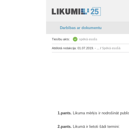
Darbības ar dokumentu
Tiesību akts:
spēkā esošs
Attēlotā redakcija: 01.07.2019. - ... /
Spēkā esošā
1.pants.
Likuma mērķis ir nodrošināt publi
2.pants.
Likumā ir lietoti šādi termini: