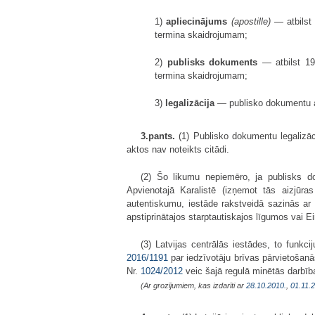
1)
apliecinājums
(apostille)
— atbilst 
termina skaidrojumam;
2)
publisks dokuments
— atbilst 196
termina skaidrojumam;
3)
legalizācija
— publisko dokumentu a
3.pants.
(1) Publisko dokumentu legalizāci
aktos nav noteikts citādi.
(2) Šo likumu nepiemēro, ja publisks do
Apvienotajā Karalistē (izņemot tās aizjūr
autentiskumu, iestāde rakstveidā sazinās ar 
apstiprinātajos starptautiskajos līgumos vai E
(3) Latvijas centrālās iestādes, to funkc
2016/1191
par iedzīvotāju brīvas pārvietošan
Nr.
1024/2012
veic šajā regulā minētās darbīb
(Ar grozījumiem, kas izdarīti ar
28.10.2010.
,
01.11.