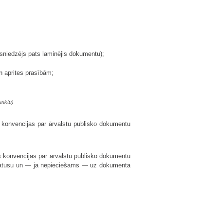
sniedzējs pats laminējis dokumentu);
n aprites prasībām;
unktu)
 konvencijas par ārvalstu publisko dokumentu
s konvencijas par ārvalstu publisko dokumentu
s statusu un — ja nepieciešams — uz dokumenta