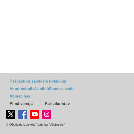
Pašvaldību saistošie noteikumi
Administratīvās atbildības ceļvedis
Apmācības
Pilnā versija
Par Likumi.lv
© Oficiālais izdevējs "Latvijas Vēstnesis"