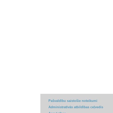
Pašvaldību saistošie noteikumi
Administratīvās atbildības ceļvedis