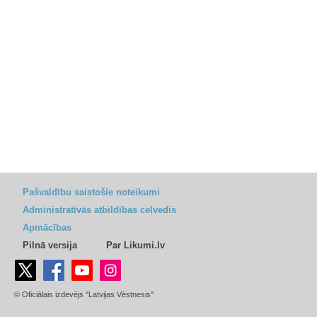
Pašvaldību saistošie noteikumi
Administratīvās atbildības ceļvedis
Apmācības
Pilnā versija
Par Likumi.lv
© Oficiālais izdevējs "Latvijas Vēstnesis"