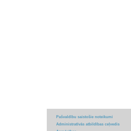
Pašvaldību saistošie noteikumi
Administratīvās atbildības ceļvedis